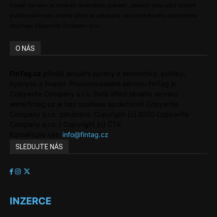
Obsah serveru je chráněn autorským právem. Jakékoli jeho užití včetně
publikování nebo jiného šíření je zakázáno bez předchozího písemného
souhlasu Copywrite Company s.r.o.
O NÁS
FinTag.cz
přináší aktuální zprávy z ekonomiky, politiky,
byznysu a financí. Provozovatelem serveru FinTag je
Copywrite Company s.r.o. Další šíření obsahu serveru
www.fintag.cz je bez souhlasu společnosti Copywrite
Company s.r.o. zakázáno. Copyright [c] 2020 Copywrite
Company s.r.o. / Copyright [c] ČTK.
Kontaktujte nás:
info@fintag.cz
SLEDUJTE NÁS
INZERCE