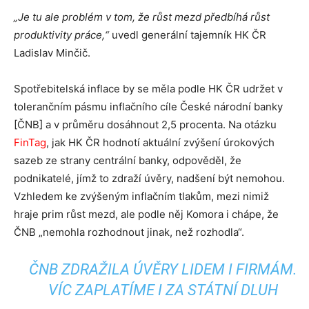
„Je tu ale problém v tom, že růst mezd předbíhá růst
produktivity práce,“
uvedl generální tajemník HK ČR
Ladislav Minčič.
Spotřebitelská inflace by se měla podle HK ČR udržet v
tolerančním pásmu inflačního cíle České národní banky
[ČNB] a v průměru dosáhnout 2,5 procenta. Na otázku
FinTag
, jak HK ČR hodnotí aktuální zvýšení úrokových
sazeb ze strany centrální banky, odpověděl, že
podnikatelé, jímž to zdraží úvěry, nadšení být nemohou.
Vzhledem ke zvýšeným inflačním tlakům, mezi nimiž
hraje prim růst mezd, ale podle něj Komora i chápe, že
ČNB „nemohla rozhodnout jinak, než rozhodla“.
ČNB ZDRAŽILA ÚVĚRY LIDEM I FIRMÁM.
VÍC ZAPLATÍME I ZA STÁTNÍ DLUH