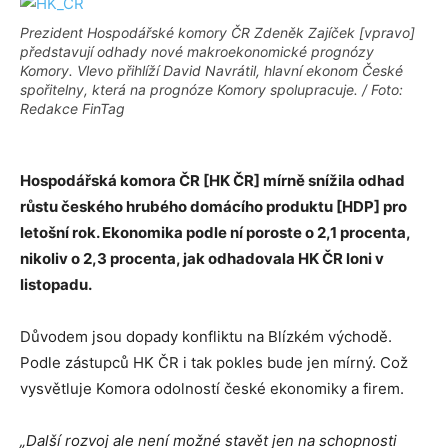
Prezident Hospodářské komory ČR Zdeněk Zajíček [vpravo]
představují odhady nové makroekonomické prognózy
Komory. Vlevo přihlíží David Navrátil, hlavní ekonom České
spořitelny, která na prognóze Komory spolupracuje. / Foto:
Redakce FinTag
Hospodářská komora ČR [HK ČR] mírně snížila odhad
růstu českého hrubého domácího produktu [HDP] pro
letošní rok. Ekonomika podle ní poroste o 2,1 procenta,
nikoliv o 2,3 procenta, jak odhadovala HK ČR loni v
listopadu.
Důvodem jsou dopady konfliktu na Blízkém východě.
Podle zástupců HK ČR i tak pokles bude jen mírný. Což
vysvětluje Komora odolností české ekonomiky a firem.
„Další rozvoj ale není možné stavět jen na schopnosti