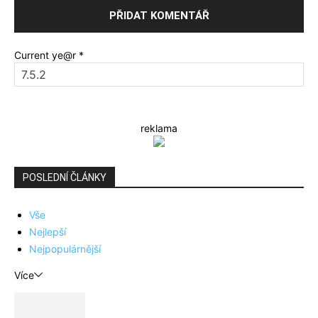
Current ye@r
*
reklama
POSLEDNÍ ČLÁNKY
Vše
Nejlepší
Nejpopulárnější
Více