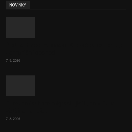
NOVINKY
Ředitel CzechBusiness Klepáček komentuje
zahraniční obchod
7. 8. 2026
Eurokomisař pro migraci zjistil, co v EU ví
většina lidí už...
7. 8. 2026