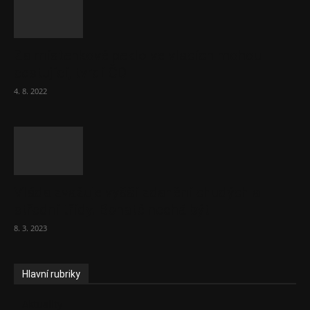
Za místenkové peklo ve vlacích mohou
cestující, tvrdí ČD
4. 8. 2022
Vláda zvažuje vyšší zdanění chudých a
střední třídy. Bohaté nechá být
8. 3. 2023
Hlavní rubriky
Aktuality