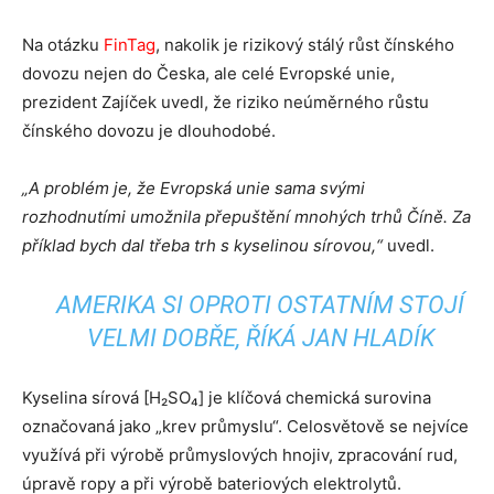
Na otázku
FinTag
, nakolik je rizikový stálý růst čínského
dovozu nejen do Česka, ale celé Evropské unie,
prezident Zajíček uvedl, že riziko neúměrného růstu
čínského dovozu je dlouhodobé.
„A problém je, že Evropská unie sama svými
rozhodnutími umožnila přepuštění mnohých trhů Číně. Za
příklad bych dal třeba trh s kyselinou sírovou,“
uvedl.
AMERIKA SI OPROTI OSTATNÍM STOJÍ
VELMI DOBŘE, ŘÍKÁ JAN HLADÍK
Kyselina sírová [H₂SO₄] je klíčová chemická surovina
označovaná jako „krev průmyslu“. Celosvětově se nejvíce
využívá při výrobě průmyslových hnojiv, zpracování rud,
úpravě ropy a při výrobě bateriových elektrolytů.