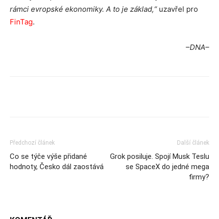
rámci evropské ekonomiky. A to je základ,“
uzavřel pro
FinTag
.
–DNA–
Předchozí článek
Další článek
Co se týče výše přidané
Grok posiluje. Spojí Musk Teslu
hodnoty, Česko dál zaostává
se SpaceX do jedné mega
firmy?