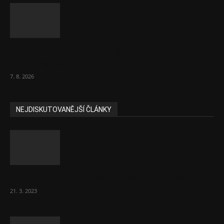
Musk vyjevil další ze svých vizí. Je to
raketový růst tržeb...
7. 8. 2026
NEJDISKUTOVANĚJŠÍ ČLÁNKY
Komentář: Hanba Vám, prezidente Pavle…
21. 3. 2023