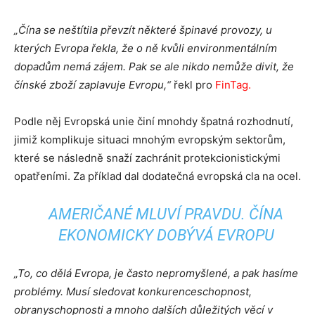
„Čína se neštítila převzít některé špinavé provozy, u
kterých Evropa řekla, že o ně kvůli environmentálním
dopadům nemá zájem. Pak se ale nikdo nemůže divit, že
čínské zboží zaplavuje Evropu,“
řekl pro
FinTag
.
Podle něj Evropská unie činí mnohdy špatná rozhodnutí,
jimiž komplikuje situaci mnohým evropským sektorům,
které se následně snaží zachránit protekcionistickými
opatřeními. Za příklad dal dodatečná evropská cla na ocel.
AMERIČANÉ MLUVÍ PRAVDU. ČÍNA
EKONOMICKY DOBÝVÁ EVROPU
„To, co dělá Evropa, je často nepromyšlené, a pak hasíme
problémy. Musí sledovat konkurenceschopnost,
obranyschopnosti a mnoho dalších důležitých věcí v