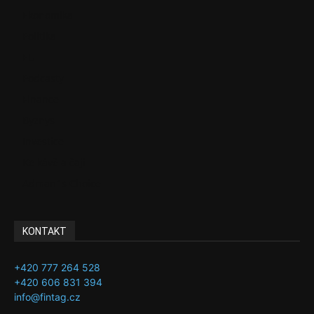
Ekonomika
Politika
EU
Podcasty
Finance
Byznys
Investice
Ke kávě a čaji
Adman´s Choice
KONTAKT
+420 777 264 528
+420 606 831 394
info@fintag.cz