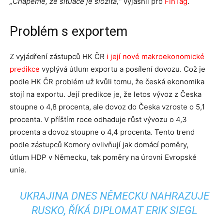
„Chápeme, že situace je složitá,“
vyjasnil pro
FinTag
.
Problém s exportem
Z vyjádření zástupců HK ČR
i její nové makroekonomické
predikce
vyplývá útlum exportu a posílení dovozu. Což je
podle HK ČR problém už kvůli tomu, že česká ekonomika
stojí na exportu. Její predikce je, že letos vývoz z Česka
stoupne o 4,8 procenta, ale dovoz do Česka vzroste o 5,1
procenta. V příštím roce odhaduje růst vývozu o 4,3
procenta a dovoz stoupne o 4,4 procenta. Tento trend
podle zástupců Komory ovlivňují jak domácí poměry,
útlum HDP v Německu, tak poměry na úrovni Evropské
unie.
UKRAJINA DNES NĚMECKU NAHRAZUJE
RUSKO, ŘÍKÁ DIPLOMAT ERIK SIEGL