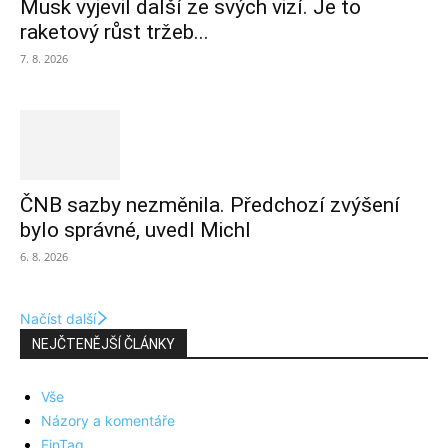
Musk vyjevil další ze svých vizí. Je to
raketový růst tržeb...
7. 8. 2026
ČNB sazby nezměnila. Předchozí zvýšení
bylo správné, uvedl Michl
6. 8. 2026
Načíst další
NEJČTENĚJŠÍ ČLÁNKY
Vše
Názory a komentáře
FinTag