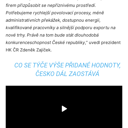
firem přizpůsobit se nepříznivému prostředí.
Potřebujeme rychlejší povolovací procesy, méně
administrativních překážek, dostupnou energii,
kvalifikované pracovníky a silnější podporu exportu na
nové trhy. Právě na tom bude stát dlouhodobá
konkurenceschopnost České republiky
,“ uvedl prezident
HK ČR Zdeněk Zajíček.
CO SE TÝČE VÝŠE PŘIDANÉ HODNOTY,
ČESKO DÁL ZAOSTÁVÁ