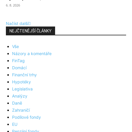
6. 8. 2026
Načíst další
NEJČTENĚJŠÍ ČLÁNKY
Vše
Názory a komentáře
FinTag
Domácí
Finanční trhy
Hypotéky
Legislativa
Analýzy
Daně
Zahraničí
Podílové fondy
EU
Penzijní fondy