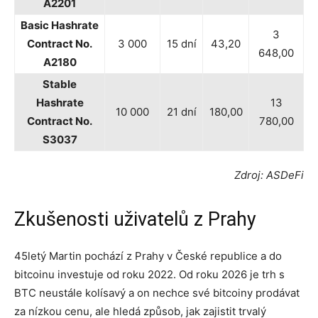
A2201
Basic Hashrate
3
Contract No.
3 000
15 dní
43,20
648,00
A2180
Stable
Hashrate
13
10 000
21 dní
180,00
Contract No.
780,00
S3037
Zdroj:
ASDeFi
Zkušenosti uživatelů z Prahy
45letý Martin pochází z Prahy v České republice a do
bitcoinu investuje od roku 2022. Od roku 2026 je trh s
BTC neustále kolísavý a on nechce své bitcoiny prodávat
za nízkou cenu, ale hledá způsob, jak zajistit trvalý