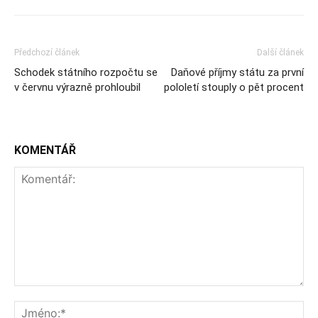
Předchozí článek
Další článek
Schodek státního rozpočtu se
Daňové příjmy státu za první
v červnu výrazně prohloubil
pololetí stouply o pět procent
KOMENTÁŘ