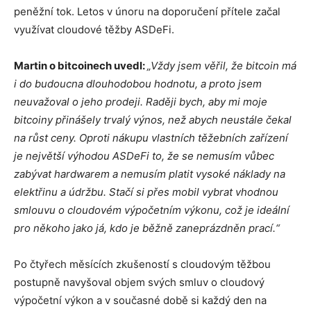
peněžní tok. Letos v únoru na doporučení přítele začal
využívat cloudové těžby ASDeFi.
Martin o bitcoinech uvedl:
„Vždy jsem věřil, že bitcoin má
i do budoucna dlouhodobou hodnotu, a proto jsem
neuvažoval o jeho prodeji. Raději bych, aby mi moje
bitcoiny přinášely trvalý výnos, než abych neustále čekal
na růst ceny. Oproti nákupu vlastních těžebních zařízení
je největší výhodou ASDeFi to, že se nemusím vůbec
zabývat hardwarem a nemusím platit vysoké náklady na
elektřinu a údržbu. Stačí si přes mobil vybrat vhodnou
smlouvu o cloudovém výpočetním výkonu, což je ideální
pro někoho jako já, kdo je běžně zaneprázdněn prací.“
Po čtyřech měsících zkušeností s cloudovým těžbou
postupně navyšoval objem svých smluv o cloudový
výpočetní výkon a v současné době si každý den na