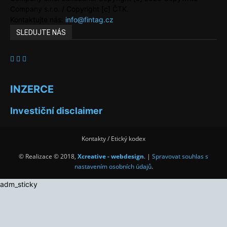
Company s.r.o. / Copyright [c] ČTK.
Kontaktujte nás:
info@fintag.cz
SLEDUJTE NÁS
INZERCE
Investiční disclaimer
Kontakty / Etický kodex
© Realizace © 2018,
Xcreative - webdesign
. |
Spravovat souhlas s
nastavením osobních údajů
.
adm_sticky