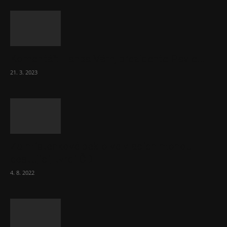
Komentář: Hanba Vám, prezidente Pavle…
21. 3. 2023
Za místenkové peklo ve vlacích mohou
cestující, tvrdí ČD
4. 8. 2022