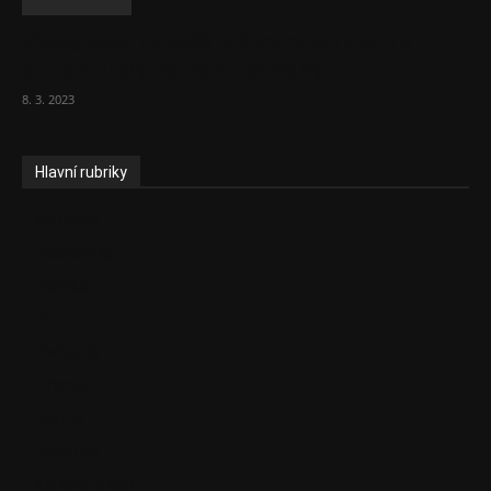
Vláda zvažuje vyšší zdanění chudých a
střední třídy. Bohaté nechá být
8. 3. 2023
Hlavní rubriky
Aktuality
Ekonomika
Politika
EU
Podcasty
Finance
Byznys
Investice
Ke kávě a čaji