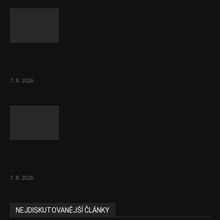
Eurokomisař pro migraci zjistil, co v EU ví
většina lidí už...
7. 8. 2026
Musk vyjevil další ze svých vizí. Je to
raketový růst tržeb...
7. 8. 2026
NEJDISKUTOVANĚJŠÍ ČLÁNKY