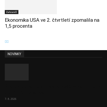
Zahraničí
Ekonomika USA ve 2. čtvrtletí zpomalila na
1,5 procenta
NOVINKY
Ředitel CzechBusiness Klepáček komentuje
zahraniční obchod
7. 8. 2026