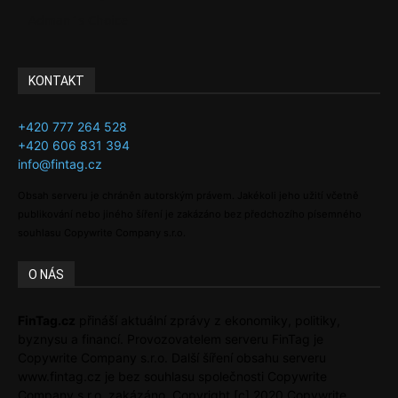
Adman´s Choice
KONTAKT
+420 777 264 528
+420 606 831 394
info@fintag.cz
Obsah serveru je chráněn autorským právem. Jakékoli jeho užití včetně
publikování nebo jiného šíření je zakázáno bez předchozího písemného
souhlasu Copywrite Company s.r.o.
O NÁS
FinTag.cz
přináší aktuální zprávy z ekonomiky, politiky,
byznysu a financí. Provozovatelem serveru FinTag je
Copywrite Company s.r.o. Další šíření obsahu serveru
www.fintag.cz je bez souhlasu společnosti Copywrite
Company s.r.o. zakázáno. Copyright [c] 2020 Copywrite