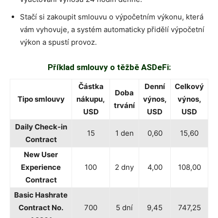
Stačí si zakoupit smlouvu o výpočetním výkonu, která
vám vyhovuje, a systém automaticky přidělí výpočetní
výkon a spustí provoz.
Příklad smlouvy o těžbě ASDeFi:
Částka
Denní
Celkový
Doba
Tipo smlouvy
nákupu,
výnos,
výnos,
trvání
USD
USD
USD
Daily Check-in
15
1 den
0,60
15,60
Contract
New User
Experience
100
2 dny
4,00
108,00
Contract
Basic Hashrate
Contract No.
700
5 dní
9,45
747,25