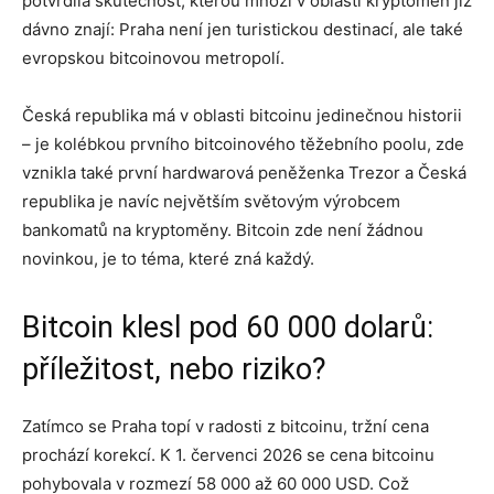
potvrdila skutečnost, kterou mnozí v oblasti kryptoměn již
dávno znají: Praha není jen turistickou destinací, ale také
evropskou bitcoinovou metropolí.
Česká republika má v oblasti bitcoinu jedinečnou historii
– je kolébkou prvního bitcoinového těžebního poolu, zde
vznikla také první hardwarová peněženka Trezor a Česká
republika je navíc největším světovým výrobcem
bankomatů na kryptoměny. Bitcoin zde není žádnou
novinkou, je to téma, které zná každý.
Bitcoin klesl pod 60 000 dolarů:
příležitost, nebo riziko?
Zatímco se Praha topí v radosti z bitcoinu, tržní cena
prochází korekcí. K 1. červenci 2026 se cena bitcoinu
pohybovala v rozmezí 58 000 až 60 000 USD. Což