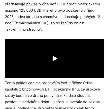
představuje pokles o více než 50 % oproti historickému
maximu 125 000 USD, kterého bylo dosaženo v říjnu
2025. Index strachu a chamtivosti dosahuje pouhých 12
bodů [z maximálních 100]. To ho řadí do oblasti
„extrémního strachu“.
Tento pokles cen má především čtyři příčiny: Odliv
kapitálu z bitcoinových ETF, očekávání trhu, že úrokové
sazby budou ve druhé polovině roku dále stoupat,
posílení amerického dolaru a přesun investic do sektoru
umělé inteligence. Pro některé investory však tento