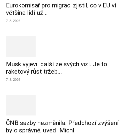
Eurokomisař pro migraci zjistil, co v EU ví
většina lidí už...
7. 8. 2026
Musk vyjevil další ze svých vizí. Je to
raketový růst tržeb...
7. 8. 2026
ČNB sazby nezměnila. Předchozí zvýšení
bylo správné, uvedl Michl