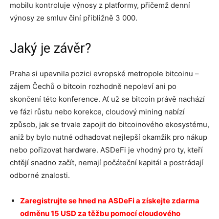
mobilu kontroluje výnosy z platformy, přičemž denní
výnosy ze smluv činí přibližně 3 000.
Jaký je závěr?
Praha si upevnila pozici evropské metropole bitcoinu –
zájem Čechů o bitcoin rozhodně nepoleví ani po
skončení této konference. Ať už se bitcoin právě nachází
ve fázi růstu nebo korekce, cloudový mining nabízí
způsob, jak se trvale zapojit do bitcoinového ekosystému,
aniž by bylo nutné odhadovat nejlepší okamžik pro nákup
nebo pořizovat hardware. ASDeFi je vhodný pro ty, kteří
chtějí snadno začít, nemají počáteční kapitál a postrádají
odborné znalosti.
Zaregistrujte se hned na ASDeFi a získejte zdarma
odměnu 15 USD za těžbu pomocí cloudového