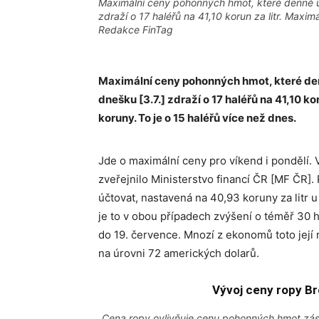
Maximální ceny pohonných hmot, které denně urč
zdraží o 17 haléřů na 41,10 korun za litr. Maximá
Redakce FinTag
Maximální ceny pohonných hmot, které denn
dnešku [3.7.] zdraží o 17 haléřů na 41,10 ko
koruny. To je o 15 haléřů více než dnes.
Jde o maximální ceny pro víkend i pondělí.
zveřejnilo Ministerstvo financí ČR [MF ČR].
účtovat, nastavená na 40,93 koruny za litr u 
je to v obou případech zvýšení o téměř 30 h
do 19. července. Mnozí z ekonomů toto její 
na úrovni 72 amerických dolarů.
Vývoj ceny ropy Br
Cena ropy ovlivňuje cenu pohonných hmot zásadn