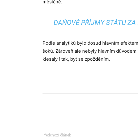
měsíčně.
DAŇOVÉ PŘÍJMY STÁTU ZA 
Podle analytiků bylo dosud hlavním efekte
šoků. Zároveň ale nebyly hlavním důvodem 
klesaly i tak, byť se zpožděním.
Sdílet
Předchozí článek