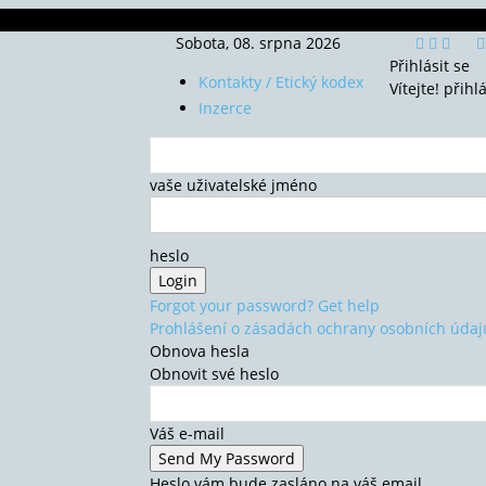
Sobota, 08. srpna 2026
Přihlásit se
Kontakty / Etický kodex
Vítejte! přihl
Inzerce
vaše uživatelské jméno
heslo
Forgot your password? Get help
Prohlášení o zásadách ochrany osobních údaj
Obnova hesla
Obnovit své heslo
Váš e-mail
Heslo vám bude zasláno na váš email