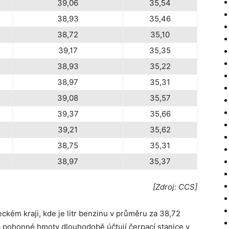
39,06
35,54
38,93
35,46
38,72
35,10
39,17
35,35
38,93
35,22
38,97
35,31
39,08
35,57
39,37
35,66
39,21
35,62
38,75
35,31
38,97
35,37
[Zdroj: CCS]
teckém kraji, kde je litr benzinu v průměru za 38,72
za pohonné hmoty dlouhodobě účtují čerpací stanice v