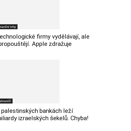
inanční trhy
echnologické firmy vydělávají, ale
 propouštějí. Apple zdražuje
ahraničí
 palestinských bankách leží
iliardy izraelských šekelů. Chyba!