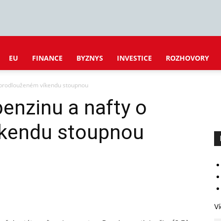
EU
FINANCE
BYZNYS
INVESTICE
ROZHOVORY
 prodlouženém víkendu stoupnou
enzinu a nafty o
íkendu stoupnou
Ví