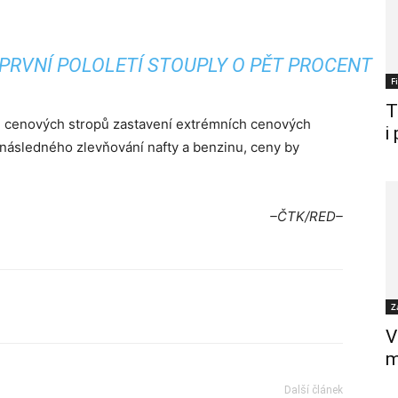
PRVNÍ POLOLETÍ STOUPLY O PĚT PROCENT
F
T
m cenových stropů zastavení extrémních cenových
i
následného zlevňování nafty a benzinu, ceny by
–ČTK/RED–
Z
V
m
Další článek