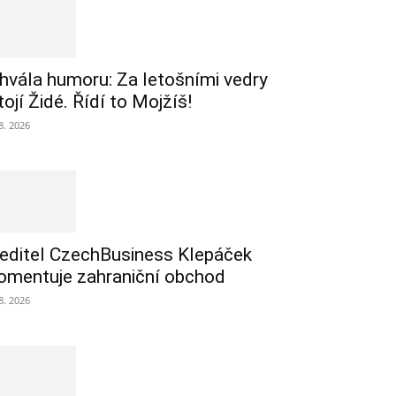
hvála humoru: Za letošními vedry
tojí Židé. Řídí to Mojžíš!
 8. 2026
editel CzechBusiness Klepáček
omentuje zahraniční obchod
 8. 2026