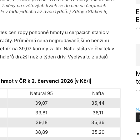
: Změny na světových trzích se do cen na čerpacích
E
e v řádu jednoho až dvou týdnů. / Zdroj: xStation 5,
E
7.
pokles cen ropy pohonné hmoty u čerpacích stanic v
dražily. Průměrná cena nejprodávanějšího benzinu
ník na 39,07 koruny za litr. Nafta stála ve čtvrtek v
 haléřů dražší než o týden dřív. Vyplývá to z údajů
M
mot v ČR k 2. červenci 2026 [v Kč/l]
t
7.
Natural 95
Nafta
39,07
35,44
Na
39,81
36,11
39,18
35,36
38,89
35,20