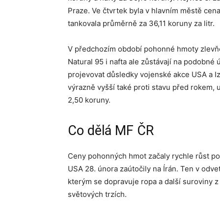
Praze. Ve čtvrtek byla v hlavním městě cena
tankovala průměrně za 36,11 koruny za litr.
V předchozím období pohonné hmoty zlevňov
Natural 95 i nafta ale zůstávají na podobné 
projevovat důsledky vojenské akce USA a Izr
výrazně vyšší také proti stavu před rokem, u
2,50 koruny.
Co dělá MF ČR
Ceny pohonných hmot začaly rychle růst poté
USA 28. února zaútočily na Írán. Ten v odve
kterým se dopravuje ropa a další suroviny 
světových trzích.