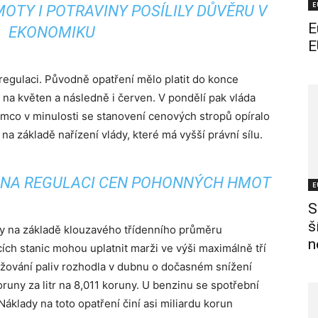
E
OTY I POTRAVINY POSÍLILY DŮVĚRU V
E
EKONOMIKU
E
egulaci. Původně opatření mělo platit do konce
í na květen a následně i červen. V pondělí pak vláda
tímco v minulosti se stanovení cenových stropů opíralo
a základě nařízení vlády, které má vyšší právní sílu.
 NA REGULACI CEN POHONNÝCH HMOT
E
S
š
py na základě klouzavého třídenního průměru
n
ch stanic mohou uplatnit marži ve výši maximálně tří
dražování paliv rozhodla v dubnu o dočasném snížení
runy za litr na 8,011 koruny. U benzinu se spotřební
 Náklady na toto opatření činí asi miliardu korun