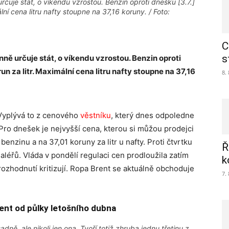
uje stát, o víkendu vzrostou. Benzin oproti dnešku [3.7.]
lní cena litru nafty stoupne na 37,16 koruny. / Foto:
C
s
ě určuje stát, o víkendu vzrostou. Benzin oproti
run za litr. Maximální cena litru nafty stoupne na 37,16
8.
 Vyplývá to z cenového
věstníku
, který dnes odpoledne
 Pro dnešek je nejvyšší cena, kterou si můžou prodejci
benzinu a na 37,01 koruny za litr u nafty. Proti čtvrtku
Ř
aléřů. Vláda v pondělí regulaci cen prodloužila zatím
k
rozhodnutí kritizují. Ropa Brent se aktuálně obchoduje
7.
ent od půlky letošního dubna
ě, ale nikoli jen ona. Tvoří totiž zhruba jednu třetinu z