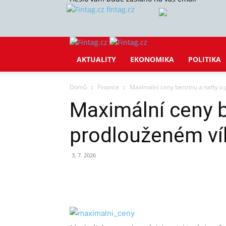
fintag.cz
AKTUALITY
EKONOMIKA
POLITIKA
Domů
Finance
Maximální ceny benzinu a nafty o
Maximální ceny b
prodlouženém v
3. 7. 2026
Sdílet