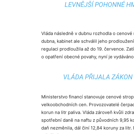
LEVNĚJŠÍ POHONNÉ HM
Vláda následně v dubnu rozhodla o cenové r
dubna, kabinet ale schválil jeho prodloužen
regulaci prodloužila až do 19. července. Za
o opatření obecné povahy, nyní je vydáváno n
VLÁDA PŘIJALA ZÁKON
Ministerstvo financí stanovuje cenové stro
velkoobchodních cen. Provozovatelé čerpací
korun na litr paliva. Vláda zároveň kvůli z
spotřební daně na naftu z původních 9,95 ko
daň nezměnila, dál činí 12,84 koruny za litr.