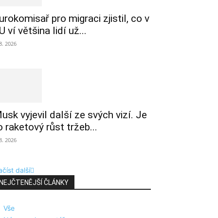
urokomisař pro migraci zjistil, co v
U ví většina lidí už...
 8. 2026
usk vyjevil další ze svých vizí. Je
o raketový růst tržeb...
 8. 2026
číst další
NEJČTENĚJŠÍ ČLÁNKY
Vše