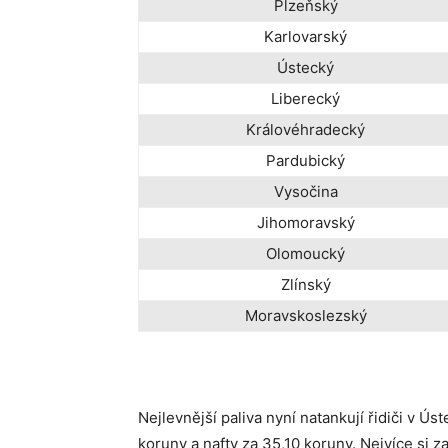
Plzeňský
Karlovarský
Ústecký
Liberecký
Královéhradecký
Pardubický
Vysočina
Jihomoravský
Olomoucký
Zlínský
Moravskoslezský
Nejlevnější paliva nyní natankují řidiči v Ús
koruny a nafty za 35,10 koruny. Nejvíce si 