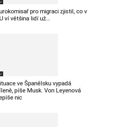
U
urokomisař pro migraci zjistil, co v
U ví většina lidí už...
U
ituace ve Španělsku vypadá
íleně, píše Musk. Von Leyenová
epíše nic