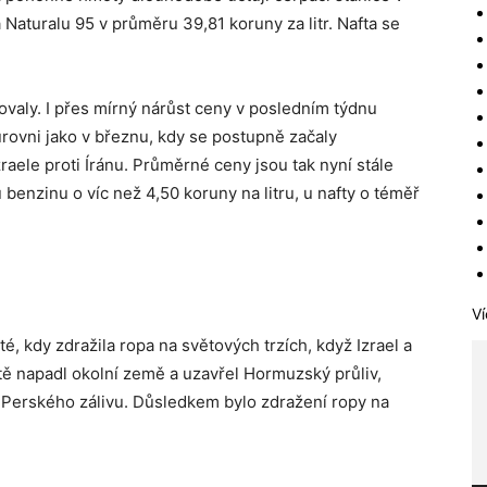
 Naturalu 95 v průměru 39,81 koruny za litr. Nafta se
aly. I přes mírný nárůst ceny v posledním týdnu
úrovni jako v březnu, kdy se postupně začaly
aele proti Íránu. Průměrné ceny jsou tak nyní stále
 benzinu o víc než 4,50 koruny na litru, u nafty o téměř
Ví
, kdy zdražila ropa na světových trzích, když Izrael a
tě napadl okolní země a uzavřel Hormuzský průliv,
z Perského zálivu. Důsledkem bylo zdražení ropy na