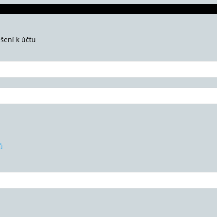
ášení k účtu
ů