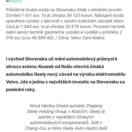
Průměrná hrubá mzda na Slovensku činila v letošním prvním
čtvrtletí 1 611 eur. To je zhruba 39 123 korun. Nástupní mzda
operátora výroby v lakovně v novém košickém závodě Volvo
Cars je 1 344 eur, to je zhruba 32 578 korun. Procesní technik
nebo senior technik geometrie vozidel si vydělá v průměru 2
016 eur [cca 48 869 Kč]. / Zdroj: Volvo Cars Košice
I východ Slovenska už mění automobilový průmysl k
obrazu svému. Kousek od Košic otevírá čínská
automobilka Geely nový závod na výrobu elektromobilu
Volvo. Jde o jednu z největších investic na Slovensku za
poslední roky.
Nová fabrika čínské autobily Zhejiang
Geely Holding Group v Košicích. Geely je
jedním z největších čínských
automobilových konglomerátů. Sídlí v
Chang-čou a mimo Geely Auto vlastní další