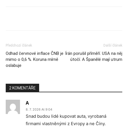
Předchozí článek
Další článek
Odhad červnové inflace ČNB je
Írán porušil příměří. USA na něj
mimo o 0,6 %. Koruna mírně
útočí. A Španělé mají utrum
oslabuje
2 KOMENTÁŘE
A
8. 7. 2026 At 9:04
Snad budou lidé kupovat auta, vyrobaná
firmami vlastněnými z Evropy a ne Číny.