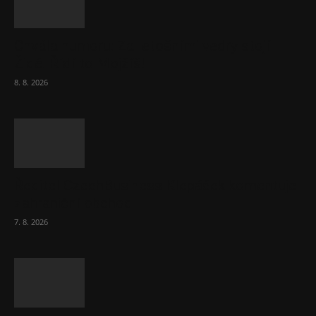
Chvála humoru: Za letošními vedry stojí
Židé. Řídí to Mojžíš!
8. 8. 2026
Ředitel CzechBusiness Klepáček komentuje
zahraniční obchod
7. 8. 2026