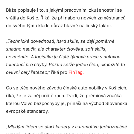
Blíže popisuje i to, s jakými pracovními zkušenostmi se
vrátila do Košic. Říká, že při náboru nových zaměstnanců
do svého týmu klade důraz hlavně na lidský faktor.
„Technické dovednosti, hard skills, se dají poměrně
snadno naučit, ale charakter člověka, soft skills,
nezměníte. A logistika je čistě týmová práce s nulovou
tolerancí pro chyby. Pokud selže jeden člen, okamžitě to
ovlivní celý řetězec,“
říká pro
FinTag
.
Co se týče nového závodu čínské automobilky v Košicích,
říká, že je za něj určitě ráda. Tvrdí, že prémiová značka,
kterou Volvo bezpochyby je, přináší na východ Slovenska
evropské standardy.
„Mladým lidem se start kariéry v automotive jednoznačně