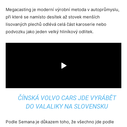
Megacasting je moderní výrobní metoda v autoprůmyslu,
při které se namísto desítek až stovek menších
lisovaných plechů odlévá celá část karoserie nebo
podvozku jako jeden velký hliníkový odlitek.
ČÍNSKÁ VOLVO CARS JDE VYRÁBĚT
DO VALALIKY NA SLOVENSKU
Podle Semana je důkazem toho, že všechno jde podle