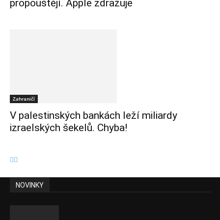
propouštějí. Apple zdražuje
Zahraničí
V palestinských bankách leží miliardy
izraelských šekelů. Chyba!
NOVINKY