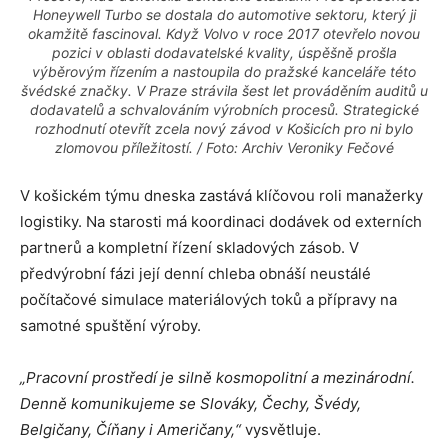
Honeywell Turbo se dostala do automotive sektoru, který ji
okamžitě fascinoval. Když Volvo v roce 2017 otevřelo novou
pozici v oblasti dodavatelské kvality, úspěšně prošla
výběrovým řízením a nastoupila do pražské kanceláře této
švédské značky. V Praze strávila šest let prováděním auditů u
dodavatelů a schvalováním výrobních procesů. Strategické
rozhodnutí otevřít zcela nový závod v Košicích pro ni bylo
zlomovou příležitostí. / Foto: Archiv Veroniky Fečové
V košickém týmu dneska zastává klíčovou roli manažerky
logistiky. Na starosti má koordinaci dodávek od externích
partnerů a kompletní řízení skladových zásob. V
předvýrobní fázi její denní chleba obnáší neustálé
počítačové simulace materiálových toků a přípravy na
samotné spuštění výroby.
„Pracovní prostředí je silně kosmopolitní a mezinárodní.
Denně komunikujeme se Slováky, Čechy, Švédy,
Belgičany, Číňany i Američany,“
vysvětluje.