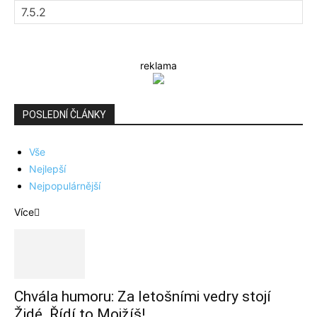
reklama
POSLEDNÍ ČLÁNKY
Vše
Nejlepší
Nejpopulárnější
Více
Chvála humoru: Za letošními vedry stojí
Židé. Řídí to Mojžíš!