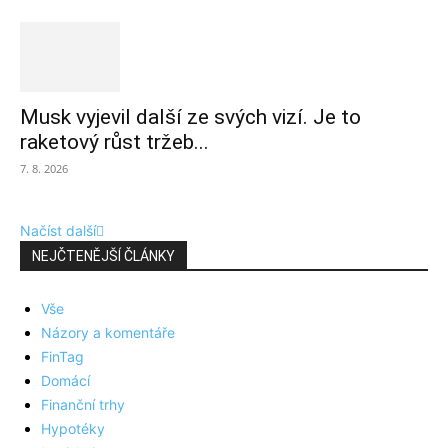
Musk vyjevil další ze svých vizí. Je to
raketový růst tržeb...
7. 8. 2026
Načíst další
NEJČTENĚJŠÍ ČLÁNKY
Vše
Názory a komentáře
FinTag
Domácí
Finanční trhy
Hypotéky