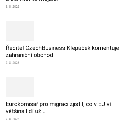
8. 8. 2026
Ředitel CzechBusiness Klepáček komentuje
zahraniční obchod
7. 8. 2026
Eurokomisař pro migraci zjistil, co v EU ví
většina lidí už...
7. 8. 2026