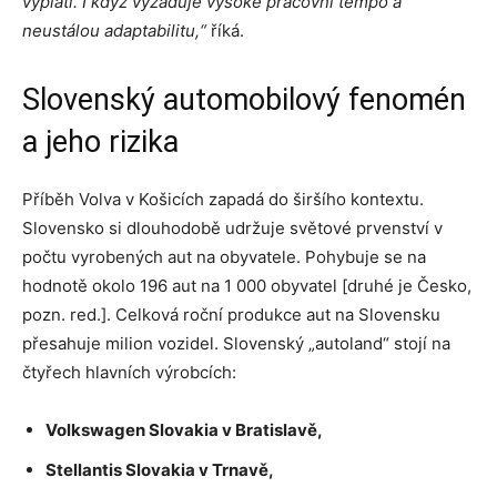
vyplatí. I když vyžaduje vysoké pracovní tempo a
neustálou adaptabilitu,“
říká.
Slovenský automobilový fenomén
a jeho rizika
Příběh Volva v Košicích zapadá do širšího kontextu.
Slovensko si dlouhodobě udržuje světové prvenství v
počtu vyrobených aut na obyvatele. Pohybuje se na
hodnotě okolo 196 aut na 1 000 obyvatel [druhé je Česko,
pozn. red.]. Celková roční produkce aut na Slovensku
přesahuje milion vozidel. Slovenský „autoland“ stojí na
čtyřech hlavních výrobcích:
Volkswagen Slovakia v Bratislavě,
Stellantis Slovakia v Trnavě,