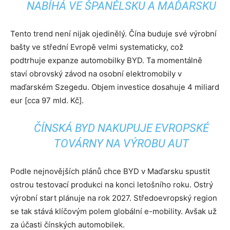
NABÍHÁ VE ŠPANĚLSKU A MAĎARSKU
Tento trend není nijak ojedinělý. Čína buduje své výrobní
bašty ve střední Evropě velmi systematicky, což
podtrhuje expanze automobilky BYD. Ta momentálně
staví obrovský závod na osobní elektromobily v
maďarském Szegedu. Objem investice dosahuje 4 miliard
eur [cca 97 mld. Kč].
ČÍNSKÁ BYD NAKUPUJE EVROPSKÉ
TOVÁRNY NA VÝROBU AUT
Podle nejnovějších plánů chce BYD v Maďarsku spustit
ostrou testovací produkci na konci letošního roku. Ostrý
výrobní start plánuje na rok 2027. Středoevropský region
se tak stává klíčovým polem globální e-mobility. Avšak už
za účasti čínských automobilek.