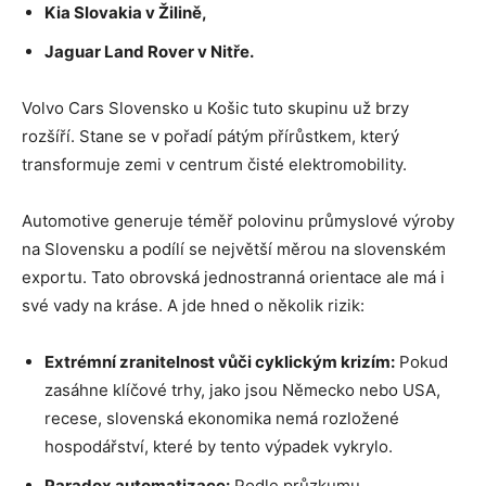
Kia Slovakia v Žilině,
Jaguar Land Rover v Nitře.
Volvo Cars Slovensko u Košic tuto skupinu už brzy
rozšíří. Stane se v pořadí pátým přírůstkem, který
transformuje zemi v centrum čisté elektromobility.
Automotive generuje téměř polovinu průmyslové výroby
na Slovensku a podílí se největší měrou na slovenském
exportu. Tato obrovská jednostranná orientace ale má i
své vady na kráse. A jde hned o několik rizik:
Extrémní zranitelnost vůči cyklickým krizím:
Pokud
zasáhne klíčové trhy, jako jsou Německo nebo USA,
recese, slovenská ekonomika nemá rozložené
hospodářství, které by tento výpadek vykrylo.
Paradox automatizace:
Podle průzkumu