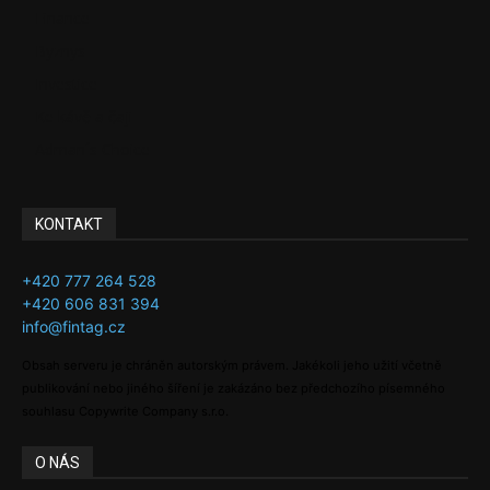
Finance
Byznys
Investice
Ke kávě a čaji
Adman´s Choice
KONTAKT
+420 777 264 528
+420 606 831 394
info@fintag.cz
Obsah serveru je chráněn autorským právem. Jakékoli jeho užití včetně
publikování nebo jiného šíření je zakázáno bez předchozího písemného
souhlasu Copywrite Company s.r.o.
O NÁS