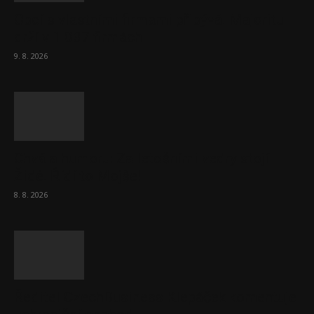
Obcí s vlastními firmami přibývá. Majoritu
drží v 1 037 firmách
9. 8. 2026
Chvála humoru: Za letošními vedry stojí
Židé. Řídí to Mojše!
8. 8. 2026
Ředitel CzechBusiness Klepáček komentuje