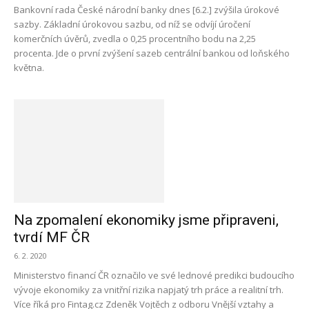
Bankovní rada České národní banky dnes [6.2.] zvýšila úrokové
sazby. Základní úrokovou sazbu, od níž se odvíjí úročení
komerčních úvěrů, zvedla o 0,25 procentního bodu na 2,25
procenta. Jde o první zvýšení sazeb centrální bankou od loňského
května.
Na zpomalení ekonomiky jsme připraveni,
tvrdí MF ČR
6. 2. 2020
Ministerstvo financí ČR označilo ve své lednové predikci budoucího
vývoje ekonomiky za vnitřní rizika napjatý trh práce a realitní trh.
Více říká pro Fintag.cz Zdeněk Vojtěch z odboru Vnější vztahy a