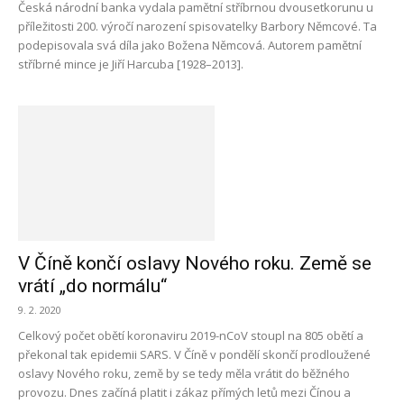
Česká národní banka vydala pamětní stříbrnou dvousetkorunu u
příležitosti 200. výročí narození spisovatelky Barbory Němcové. Ta
podepisovala svá díla jako Božena Němcová. Autorem pamětní
stříbrné mince je Jiří Harcuba [1928–2013].
V Číně končí oslavy Nového roku. Země se
vrátí „do normálu“
9. 2. 2020
Celkový počet obětí koronaviru 2019-nCoV stoupl na 805 obětí a
překonal tak epidemii SARS. V Číně v pondělí skončí prodloužené
oslavy Nového roku, země by se tedy měla vrátit do běžného
provozu. Dnes začíná platit i zákaz přímých letů mezi Čínou a