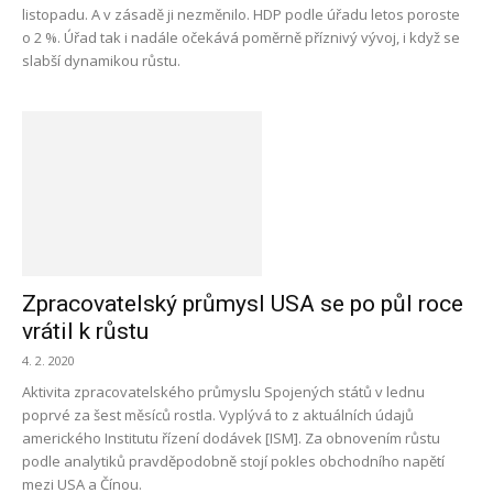
listopadu. A v zásadě ji nezměnilo. HDP podle úřadu letos poroste
o 2 %. Úřad tak i nadále očekává poměrně příznivý vývoj, i když se
slabší dynamikou růstu.
Zpracovatelský průmysl USA se po půl roce
vrátil k růstu
4. 2. 2020
Aktivita zpracovatelského průmyslu Spojených států v lednu
poprvé za šest měsíců rostla. Vyplývá to z aktuálních údajů
amerického Institutu řízení dodávek [ISM]. Za obnovením růstu
podle analytiků pravděpodobně stojí pokles obchodního napětí
mezi USA a Čínou.