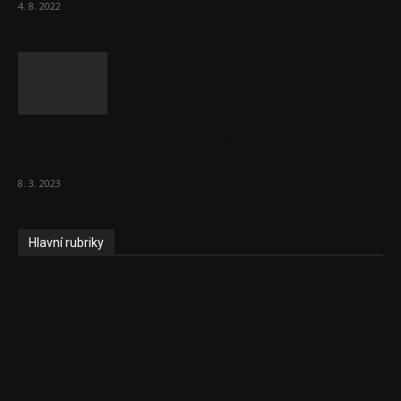
4. 8. 2022
Vláda zvažuje vyšší zdanění chudých a
střední třídy. Bohaté nechá být
8. 3. 2023
Hlavní rubriky
Aktuality
Ekonomika
Politika
EU
Podcasty