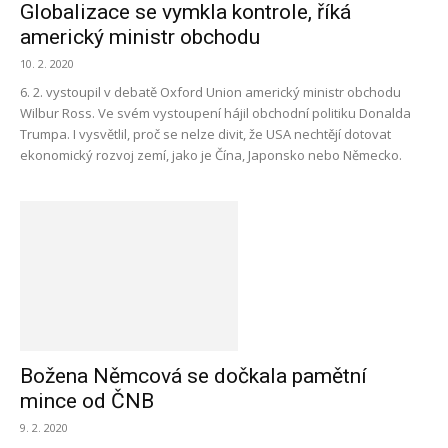
Globalizace se vymkla kontrole, říká
americký ministr obchodu
10. 2. 2020
6. 2. vystoupil v debatě Oxford Union americký ministr obchodu
Wilbur Ross. Ve svém vystoupení hájil obchodní politiku Donalda
Trumpa. I vysvětlil, proč se nelze divit, že USA nechtějí dotovat
ekonomický rozvoj zemí, jako je Čína, Japonsko nebo Německo.
Božena Němcová se dočkala pamětní
mince od ČNB
9. 2. 2020