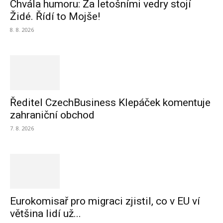
Chvála humoru: Za letošními vedry stojí
Židé. Řídí to Mojše!
8. 8. 2026
Ředitel CzechBusiness Klepáček komentuje
zahraniční obchod
7. 8. 2026
Eurokomisař pro migraci zjistil, co v EU ví
většina lidí už...