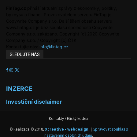
FinTag.cz
přináší aktuální zprávy z ekonomiky, politiky,
byznysu a financí. Provozovatelem serveru FinTag je
Copywrite Company s.r.o. Další šíření obsahu serveru
www.fintag.cz je bez souhlasu společnosti Copywrite
Company s.r.o. zakázáno. Copyright [c] 2020 Copywrite
Company s.r.o. / Copyright [c] ČTK.
Kontaktujte nás:
info@fintag.cz
SLEDUJTE NÁS
INZERCE
Investiční disclaimer
Kontakty / Etický kodex
© Realizace © 2018,
Xcreative - webdesign
. |
Spravovat souhlas s
nastavením osobních údajů
.