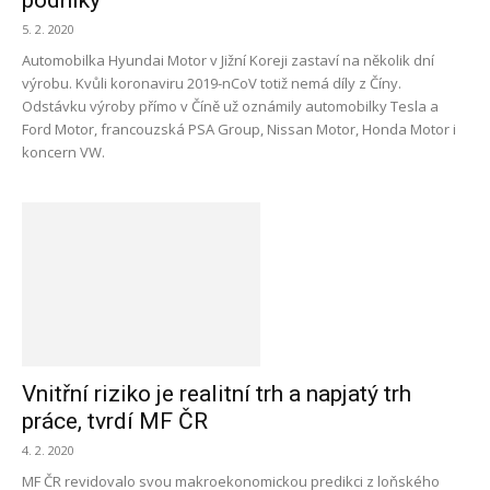
podniky
5. 2. 2020
Automobilka Hyundai Motor v Jižní Koreji zastaví na několik dní
výrobu. Kvůli koronaviru 2019-nCoV totiž nemá díly z Číny.
Odstávku výroby přímo v Číně už oznámily automobilky Tesla a
Ford Motor, francouzská PSA Group, Nissan Motor, Honda Motor i
koncern VW.
Vnitřní riziko je realitní trh a napjatý trh
práce, tvrdí MF ČR
4. 2. 2020
MF ČR revidovalo svou makroekonomickou predikci z loňského