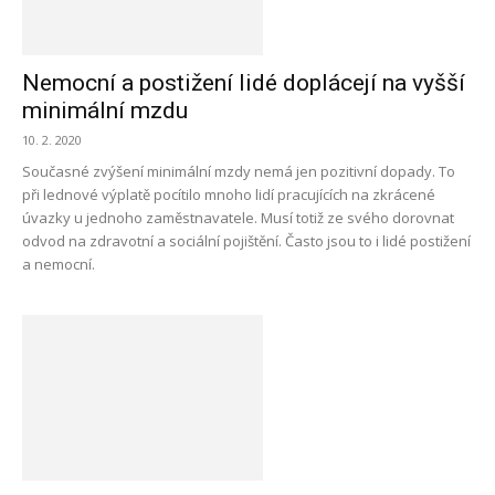
Nemocní a postižení lidé doplácejí na vyšší
minimální mzdu
10. 2. 2020
Současné zvýšení minimální mzdy nemá jen pozitivní dopady. To
při lednové výplatě pocítilo mnoho lidí pracujících na zkrácené
úvazky u jednoho zaměstnavatele. Musí totiž ze svého dorovnat
odvod na zdravotní a sociální pojištění. Často jsou to i lidé postižení
a nemocní.