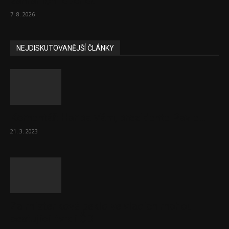
zahraniční obchod
7. 8. 2026
NEJDISKUTOVANĚJŠÍ ČLÁNKY
Komentář: Hanba Vám, prezidente Pavle…
21. 3. 2023
Za místenkové peklo ve vlacích mohou
cestující, tvrdí ČD