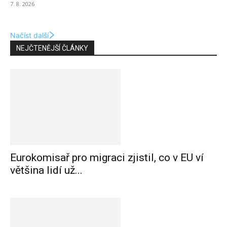
7. 8. 2026
Načíst další
NEJČTENĚJŠÍ ČLÁNKY
Eurokomisař pro migraci zjistil, co v EU ví
většina lidí už...