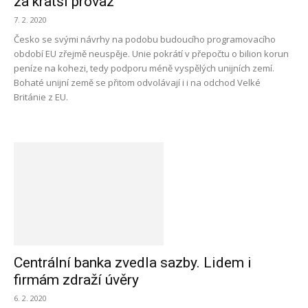
za kratší provaz
7. 2. 2020
Česko se svými návrhy na podobu budoucího programovacího
období EU zřejmě neuspěje. Unie pokrátí v přepočtu o bilion korun
peníze na kohezi, tedy podporu méně vyspělých unijních zemí.
Bohaté unijní země se přitom odvolávají i i na odchod Velké
Británie z EU.
Centrální banka zvedla sazby. Lidem i
firmám zdraží úvěry
6. 2. 2020