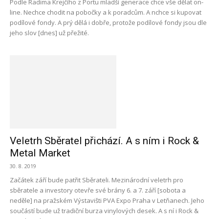
Podle Radima Krejčího z Portu mladší generace chce vše dělat on-
line. Nechce chodit na pobočky a k poradcům. A nchce si kupovat
podílové fondy. A prý dělá i dobře, protože podílové fondy jsou dle
jeho slov [dnes] už přežité.
Veletrh Sběratel přichází. A s ním i Rock &
Metal Market
30. 8. 2019
Začátek září bude patřit Sběrateli. Mezinárodní veletrh pro
sběratele a investory otevře své brány 6. a 7. září [sobota a
neděle] na pražském Výstavišti PVA Expo Praha v Letňanech. Jeho
součástí bude už tradiční burza vinylových desek. A s ní i Rock &