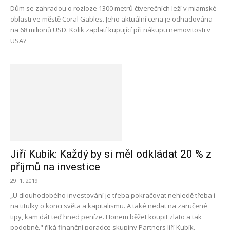
Dům se zahradou o rozloze 1300 metrů čtverečních leží v miamské
oblasti ve městě Coral Gables. Jeho aktuální cena je odhadována
na 68 milionů USD. Kolik zaplatí kupující při nákupu nemovitosti v
USA?
Jiří Kubík: Každý by si měl odkládat 20 % z
příjmů na investice
29. 1. 2019
„U dlouhodobého investování je třeba pokračovat nehledě třeba i
na titulky o konci světa a kapitalismu. A také nedat na zaručené
tipy, kam dát teď hned peníze. Honem běžet koupit zlato a tak
podobně," říká finanční poradce skupiny Partners Jiří Kubík.