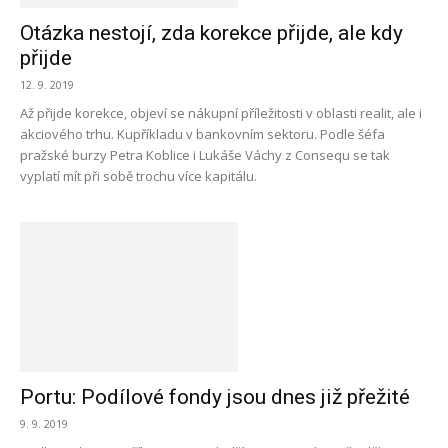
Otázka nestojí, zda korekce přijde, ale kdy
přijde
12. 9. 2019
Až přijde korekce, objeví se nákupní příležitosti v oblasti realit, ale i
akciového trhu. Kupříkladu v bankovním sektoru. Podle šéfa
pražské burzy Petra Koblice i Lukáše Váchy z Consequ se tak
vyplatí mít při sobě trochu více kapitálu.
Portu: Podílové fondy jsou dnes již přežité
9. 9. 2019