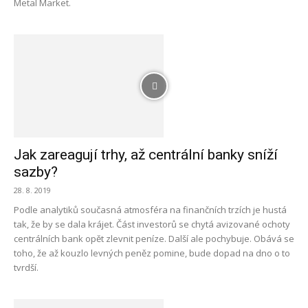
Metal Market.
Jak zareagují trhy, až centrální banky sníží
sazby?
28. 8. 2019
Podle analytiků současná atmosféra na finančních trzích je hustá
tak, že by se dala krájet. Část investorů se chytá avizované ochoty
centrálních bank opět zlevnit peníze. Další ale pochybuje. Obává se
toho, že až kouzlo levných peněz pomine, bude dopad na dno o to
tvrdší.