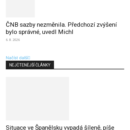
ČNB sazby nezměnila. Předchozí zvýšení
bylo správné, uvedl Michl
6. 8. 2026
Načíst další
NEJČTENĚJŠÍ ČLÁNKY
Situace ve Španělsku vypadá šíleně, píše