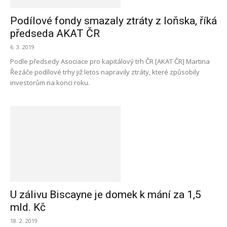
Podílové fondy smazaly ztráty z loňska, říká
předseda AKAT ČR
6. 3. 2019
Podle předsedy Asociace pro kapitálový trh ČR [AKAT ČR] Martina
Řezáče podílové trhy již letos napravily ztráty, které způsobily
investorům na konci roku.
U zálivu Biscayne je domek k mání za 1,5
mld. Kč
18. 2. 2019