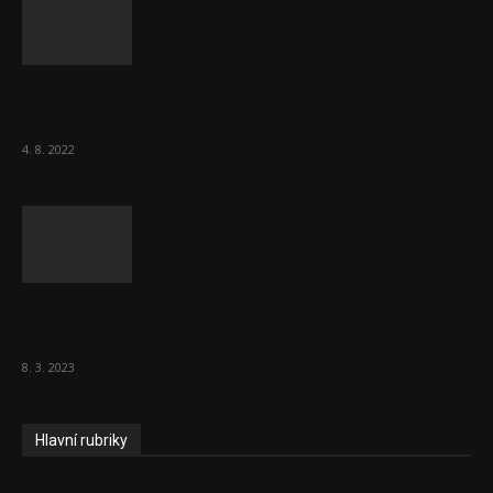
Za místenkové peklo ve vlacích mohou
cestující, tvrdí ČD
4. 8. 2022
Vláda zvažuje vyšší zdanění chudých a
střední třídy. Bohaté nechá být
8. 3. 2023
Hlavní rubriky
Aktuality