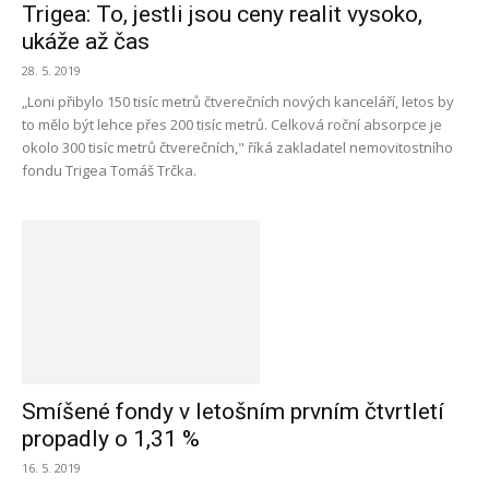
Trigea: To, jestli jsou ceny realit vysoko,
ukáže až čas
28. 5. 2019
„Loni přibylo 150 tisíc metrů čtverečních nových kanceláří, letos by
to mělo být lehce přes 200 tisíc metrů. Celková roční absorpce je
okolo 300 tisíc metrů čtverečních," říká zakladatel nemovitostního
fondu Trigea Tomáš Trčka.
Smíšené fondy v letošním prvním čtvrtletí
propadly o 1,31 %
16. 5. 2019