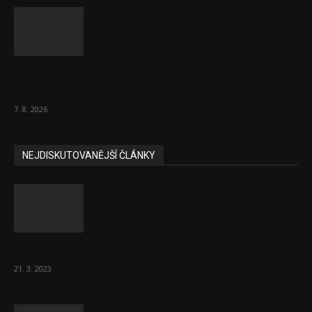
Musk vyjevil další ze svých vizí. Je to
raketový růst tržeb...
7. 8. 2026
NEJDISKUTOVANĚJŠÍ ČLÁNKY
Komentář: Hanba Vám, prezidente Pavle…
21. 3. 2023