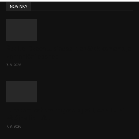
NOVINKY
Ředitel CzechBusiness Klepáček komentuje
zahraniční obchod
7. 8. 2026
Eurokomisař pro migraci zjistil, co v EU ví
většina lidí už...
7. 8. 2026