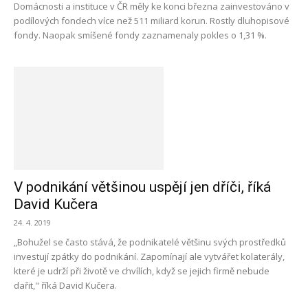
Domácnosti a instituce v ČR měly ke konci března zainvestováno v
podílových fondech více než 511 miliard korun. Rostly dluhopisové
fondy. Naopak smíšené fondy zaznamenaly pokles o 1,31 %.
V podnikání většinou uspějí jen dříči, říká
David Kučera
24. 4. 2019
„Bohužel se často stává, že podnikatelé většinu svých prostředků
investují zpátky do podnikání. Zapomínají ale vytvářet kolaterály,
které je udrží při životě ve chvílích, když se jejich firmě nebude
dařit," říká David Kučera.