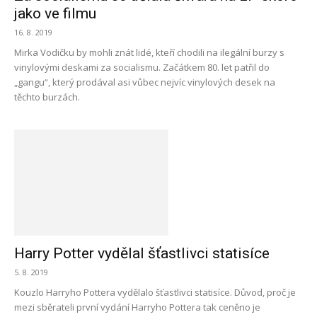
jako ve filmu
16. 8. 2019
Mirka Vodičku by mohli znát lidé, kteří chodili na ilegální burzy s
vinylovými deskami za socialismu. Začátkem 80. let patřil do
„gangu“, který prodával asi vůbec nejvíc vinylových desek na
těchto burzách.
Harry Potter vydělal šťastlivci statisíce
5. 8. 2019
Kouzlo Harryho Pottera vydělalo šťastlivci statisíce. Důvod, proč je
mezi sběrateli první vydání Harryho Pottera tak ceněno je