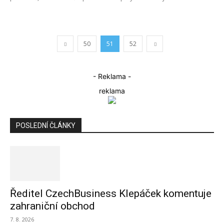
50
51
52
- Reklama -
reklama
POSLEDNÍ ČLÁNKY
Ředitel CzechBusiness Klepáček komentuje
zahraniční obchod
7. 8. 2026