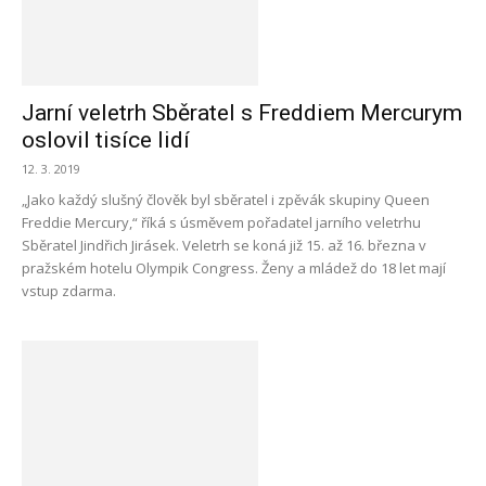
Jarní veletrh Sběratel s Freddiem Mercurym
oslovil tisíce lidí
12. 3. 2019
„Jako každý slušný člověk byl sběratel i zpěvák skupiny Queen
Freddie Mercury,“ říká s úsměvem pořadatel jarního veletrhu
Sběratel Jindřich Jirásek. Veletrh se koná již 15. až 16. března v
pražském hotelu Olympik Congress. Ženy a mládež do 18 let mají
vstup zdarma.