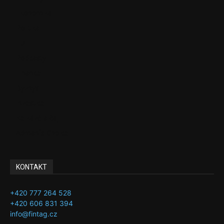
Ekonomika
Politika
EU
Podcasty
Finance
Byznys
Investice
Ke kávě a čaji
Adman´s Choice
KONTAKT
+420 777 264 528
+420 606 831 394
info@fintag.cz