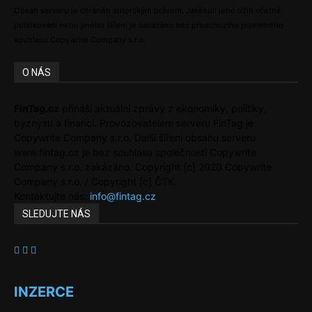
Obsah serveru je chráněn autorským právem. Jakékoli jeho užití včetně
publikování nebo jiného šíření je zakázáno bez předchozího písemného
souhlasu Copywrite Company s.r.o.
O NÁS
FinTag.cz
přináší aktuální zprávy z ekonomiky, politiky,
byznysu a financí. Provozovatelem serveru FinTag je
Copywrite Company s.r.o. Další šíření obsahu serveru
www.fintag.cz je bez souhlasu společnosti Copywrite
Company s.r.o. zakázáno. Copyright [c] 2020 Copywrite
Company s.r.o. / Copyright [c] ČTK.
Kontaktujte nás:
info@fintag.cz
SLEDUJTE NÁS
INZERCE