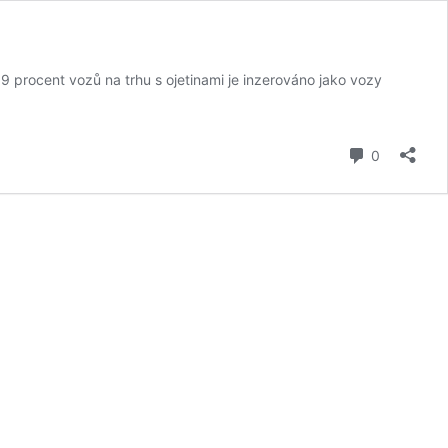
99 procent vozů na trhu s ojetinami je inzerováno jako vozy
komentář
0