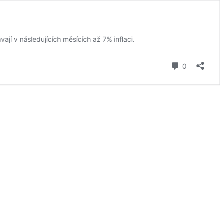
í v následujících měsících až 7% inflaci.
komentář
0