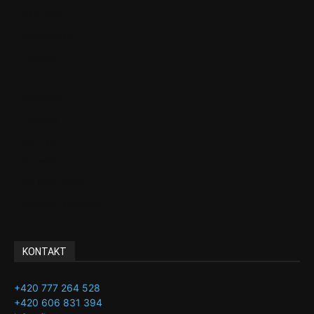
Aktuality
Ekonomika
Politika
EU
Podcasty
Finance
Byznys
Investice
Ke kávě a čaji
Adman´s Choice
KONTAKT
+420 777 264 528
+420 606 831 394