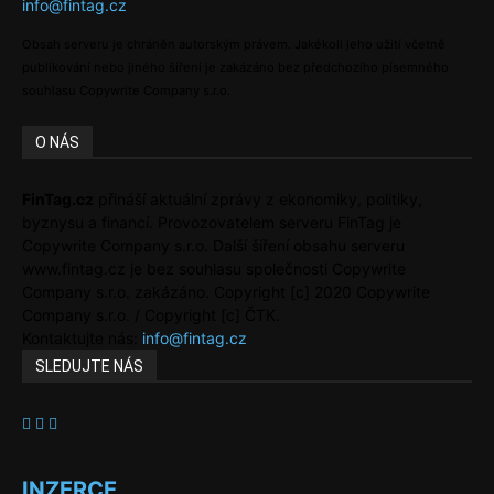
info@fintag.cz
Obsah serveru je chráněn autorským právem. Jakékoli jeho užití včetně
publikování nebo jiného šíření je zakázáno bez předchozího písemného
souhlasu Copywrite Company s.r.o.
O NÁS
FinTag.cz
přináší aktuální zprávy z ekonomiky, politiky,
byznysu a financí. Provozovatelem serveru FinTag je
Copywrite Company s.r.o. Další šíření obsahu serveru
www.fintag.cz je bez souhlasu společnosti Copywrite
Company s.r.o. zakázáno. Copyright [c] 2020 Copywrite
Company s.r.o. / Copyright [c] ČTK.
Kontaktujte nás:
info@fintag.cz
SLEDUJTE NÁS
INZERCE