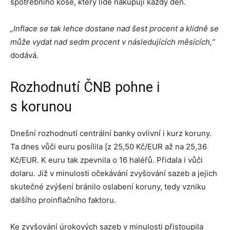
spotřebního koše, který lidé nakupují každý den.
„Inflace se tak lehce dostane nad šest procent a klidně se
může vydat nad sedm procent v následujících měsících,“
dodává.
Rozhodnutí ČNB pohne i
s korunou
Dnešní rozhodnutí centrální banky ovlivní i kurz koruny.
Ta dnes vůči euru posílila [z 25,50 Kč/EUR až na 25,36
Kč/EUR. K euru tak zpevnila o 16 haléřů. Přidala i vůči
dolaru. Již v minulosti očekávání zvyšování sazeb a jejich
skutečné zvýšení bránilo oslabení koruny, tedy vzniku
dalšího proinflačního faktoru.
Ke zvyšování úrokových sazeb v minulosti přistoupila