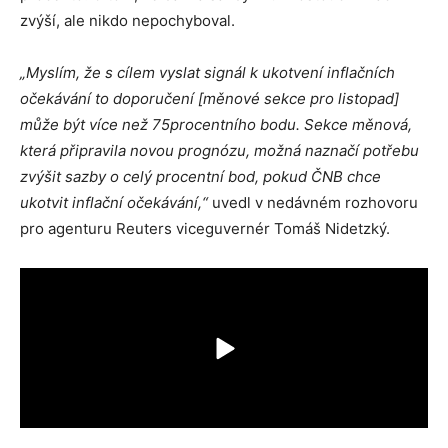
zvýší, ale nikdo nepochyboval.
„Myslím, že s cílem vyslat signál k ukotvení inflačních
očekávání to doporučení [měnové sekce pro listopad]
může být více než 75procentního bodu. Sekce měnová,
která připravila novou prognózu, možná naznačí potřebu
zvýšit sazby o celý procentní bod, pokud ČNB chce
ukotvit inflační očekávání,“
uvedl v nedávném rozhovoru
pro agenturu Reuters viceguvernér Tomáš Nidetzký.