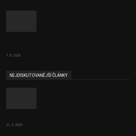
Ředitel CzechBusiness Klepáček komentuje
zahraniční obchod
7. 8. 2026
NEJDISKUTOVANĚJŠÍ ČLÁNKY
Komentář: Hanba Vám, prezidente Pavle…
21. 3. 2023