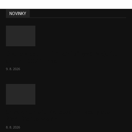
NOVINKY
Obcí s vlastními firmami přibývá. Majoritu
drží v 1 037 firmách
9. 8. 2026
Chvála humoru: Za letošními vedry stojí
Židé. Řídí to Mojše!
8. 8. 2026