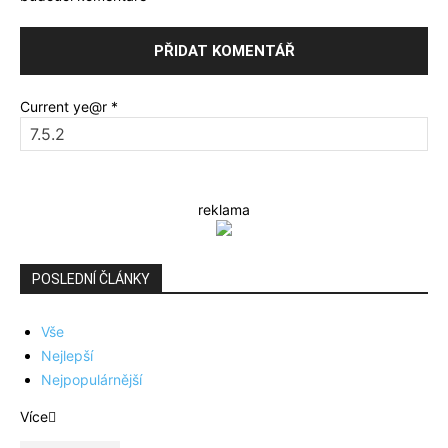
Current ye@r
*
reklama
POSLEDNÍ ČLÁNKY
Vše
Nejlepší
Nejpopulárnější
Více