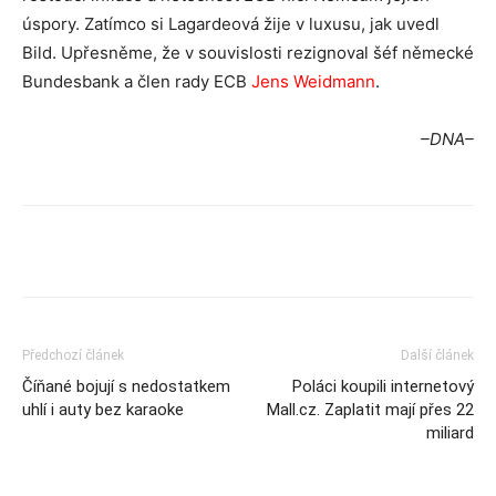
úspory. Zatímco si Lagardeová žije v luxusu, jak uvedl
Bild. Upřesněme, že v souvislosti rezignoval šéf německé
Bundesbank a člen rady ECB
Jens Weidmann
.
–DNA–
Předchozí článek
Další článek
Číňané bojují s nedostatkem
Poláci koupili internetový
uhlí i auty bez karaoke
Mall.cz. Zaplatit mají přes 22
miliard