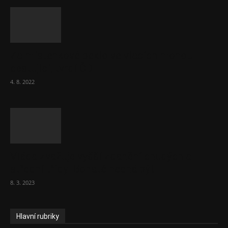
Za místenkové peklo ve vlacích mohou
cestující, tvrdí ČD
4. 8. 2022
Vláda zvažuje vyšší zdanění chudých a
střední třídy. Bohaté nechá být
8. 3. 2023
Hlavní rubriky