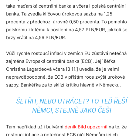
také maďarská centrální banka a včera i polská centrální
banka. Ta zvedla klíčovou úrokovou sazbu na 1,25
procenta z předchozí úrovně 0,50 procenta. To pomohlo
polskému zlotému k posílení na 4,57 PLN/EUR, jakkoli se
brzy vrátil na 4,59 PLN/EUR.
Vůči rychle rostoucí inflaci v zemích EU zůstává netečná
zejména Evropská centrální banka [ECB]. Její šéfka
Christina Lagardeová včera [3.11.] uvedla, že je velmi
nepravděpodobné, že ECB v příštím roce zvýší úrokové
sazby. Bankéřka za to sklízí kritiku hlavně v Německu.
ŠETŘIT, NEBO UTRÁCET? TO TEĎ ŘEŠÍ
NĚMCI, STEJNĚ JAKO ČEŠI
Tam například už i bulvární
deník Bild upozornil
na to, že
rostoucí inflace a netečnost ECB ničí Němcům jejich