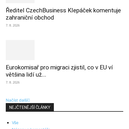
Ředitel CzechBusiness Klepáček komentuje
zahraniční obchod
7. 8. 2026
Eurokomisař pro migraci zjistil, co v EU ví
většina lidí už...
7. 8. 2026
Načíst další
NEJČTENĚJŠÍ ČLÁNKY
Vše