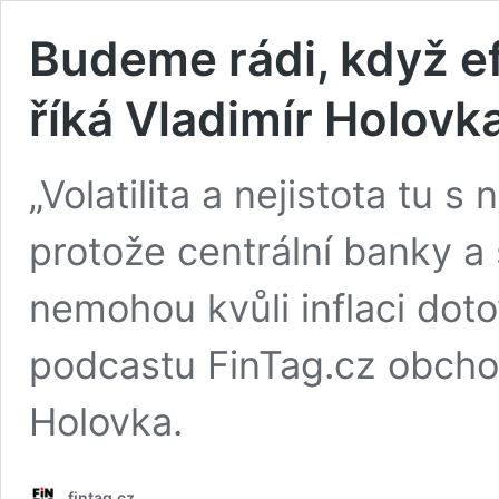
Budeme rádi, když ef
říká Vladimír Holovk
„Volatilita a nejistota tu s
protože centrální banky a 
nemohou kvůli inflaci doto
podcastu FinTag.cz obchod
Holovka.
fintag.cz