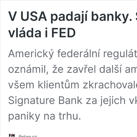
V USA padají banky. S
vláda i FED
Americký federální regulát
oznámil, že zavřel další a
všem klientům zkrachovalé
Signature Bank za jejich v
paniky na trhu.
fintag.cz