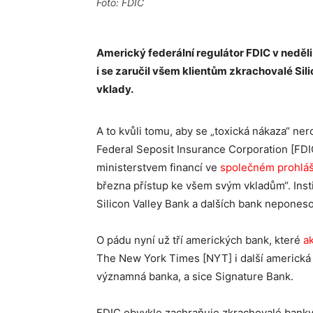
Foto: FDIC
Americký federální regulátor FDIC v neděli 
i se zaručil všem klientům zkrachovalé Sili
vklady.
A to kvůli tomu, aby se „toxická nákaza“ ne
Federal Seposit Insurance Corporation [FDI
ministerstvem financí ve
společném prohláš
března přístup ke všem svým vkladům“. Insti
Silicon Valley Bank a dalších bank neponeso
O pádu nyní už tří amerických bank, které
a
The New York Times [NYT] i další americká m
významná banka, a sice Signature Bank.
FDIC obvykle zachraňuje zkrachovalé banky