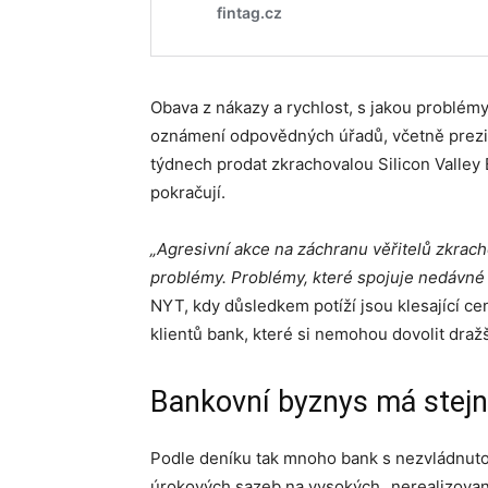
Obava z nákazy a rychlost, s jakou problémy
oznámení odpovědných úřadů, včetně prezid
týdnech prodat zkrachovalou Silicon Valley
pokračují.
„Agresivní akce na záchranu věřitelů zkrac
problémy. Problémy, které spojuje nedávné 
NYT, kdy důsledkem potíží jsou klesající ceny
klientů bank, které si nemohou dovolit dražš
Bankovní byznys má stejná
Podle deníku tak mnoho bank s nezvládnutou
úrokových sazeb na vysokých „nerealizovaný