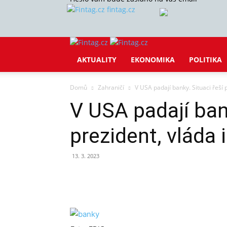
fintag.cz
AKTUALITY
EKONOMIKA
POLITIKA
Domů
Zahraničí
V USA padají banky. Situaci řeší 
V USA padají bank
prezident, vláda 
13. 3. 2023
Sdílet