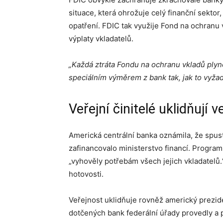
situace, která ohrožuje celý finanční sekto
opatření. FDIC tak využije Fond na ochranu 
výplaty vkladatelů.
„Každá ztráta Fondu na ochranu vkladů plyn
speciálním výměrem z bank tak, jak to vyža
Veřejní činitelé uklidňují
Americká centrální banka oznámila, že spust
zafinancovalo ministerstvo financí. Progr
„vyhověly potřebám všech jejich vkladatelů.“
hotovosti.
Veřejnost uklidňuje rovněž americký prezid
dotčených bank federální úřady provedly a 