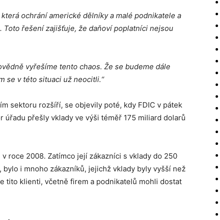
í, která ochrání americké dělníky a malé podnikatele a
 Toto řešení zajišťuje, že daňoví poplatníci nejsou
vědně vyřešíme tento chaos. Že se budeme dále
se v této situaci už neocitli.“
 sektoru rozšíří, se objevily poté, kdy FDIC v pátek
r úřadu přešly vklady ve výši téměř 175 miliard dolarů
e v roce 2008. Zatímco její zákazníci s vklady do 250
y, bylo i mnoho zákazníků, jejichž vklady byly vyšší než
e tito klienti, včetně firem a podnikatelů mohli dostat