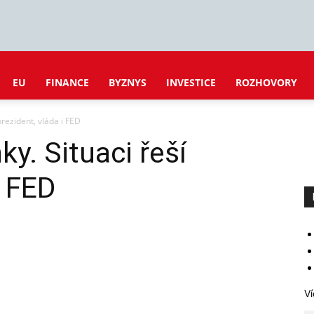
EU
FINANCE
BYZNYS
INVESTICE
ROZHOVORY
prezident, vláda i FED
y. Situaci řeší
i FED
Ví