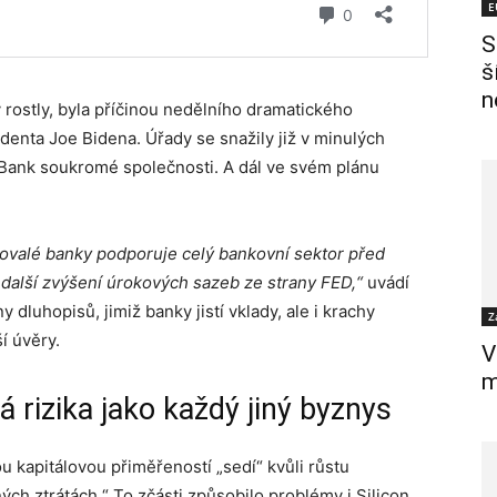
E
S
š
n
 rostly, byla příčinou nedělního dramatického
enta Joe Bidena. Úřady se snažily již v minulých
 Bank soukromé společnosti. A dál ve svém plánu
hovalé banky podporuje celý bankovní sektor před
další zvýšení úrokových sazeb ze strany FED,“
uvádí
 dluhopisů, jimiž banky jistí vklady, ale i krachy
Z
í úvěry.
V
m
 rizika jako každý jiný byznys
 kapitálovou přiměřeností „sedí“ kvůli růstu
ch ztrátách.“ To zčásti způsobilo problémy i Silicon