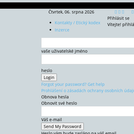
Čtvrtek, 06. srpna 2026
Přihlásit se
Kontakty / Etický kodex
Vítejte! přihl
Inzerce
vaše uživatelské jméno
heslo
Forgot your password? Get help
Prohlášení o zásadách ochrany osobních údaj
Obnova hesla
Obnovit své heslo
Váš e-mail
Heslo vám bude zasláno na váš email