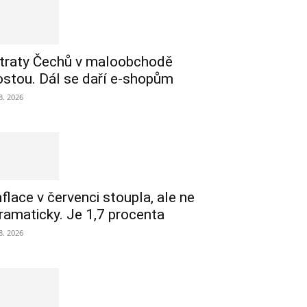
traty Čechů v maloobchodě
ostou. Dál se daří e-shopům
 8. 2026
nflace v červenci stoupla, ale ne
ramaticky. Je 1,7 procenta
 8. 2026