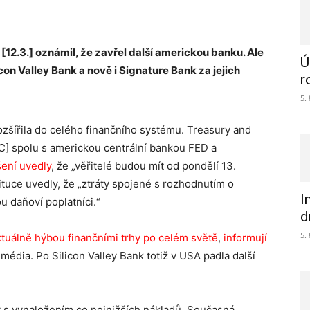
[12.3.] oznámil, že zavřel další americkou banku. Ale
Ú
con Valley Bank a nově i Signature Bank za jejich
r
5.
rozšířila do celého finančního systému. Treasury and
C] spolu s americkou centrální bankou FED a
ení uvedly
, že „věřitelé budou mít od pondělí 13.
tuce uvedly, že „ztráty spojené s rozhodnutím o
I
u daňoví poplatníci.“
d
5.
ktuálně hýbou finančními trhy po celém světě
,
informují
édia. Po Silicon Valley Bank totiž v USA padla další
 s vynaložením co nejnižších nákladů. Současná