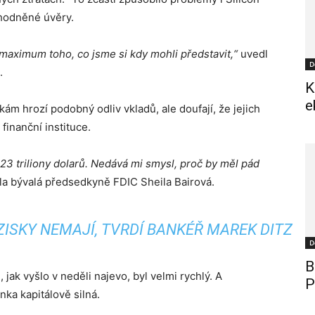
ýhodněné úvěry.
 maximum toho, co jsme si kdy mohli představit,“
uvedl
D
.
K
e
kám hrozí podobný odliv vkladů, ale doufají, že jejich
finanční instituce.
23 triliony dolarů. Nedává mi smysl, proč by měl pád
la bývalá předsedkyně FDIC Sheila Bairová.
ISKY NEMAJÍ, TVRDÍ BANKÉŘ MAREK DITZ
D
B
jak vyšlo v neděli najevo, byl velmi rychlý. A
P
nka kapitálově silná.