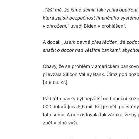
„Těší mě, že jsme učinili tak rychlá opatřen
která zajistí bezpečnost finančního systému.
v ohrožení,“
uvedl Biden v prohlášení.
A dodal:
„Jsem pevně přesvědčen, že zodpo
snažit o dozor nad většími bankami, abychom 
Obavy, že se problém v americkém bankovním
převzala Silicon Valley Bank. Čímž pod dozo
[3,9 bil. Kč].
Pád této banky byl největší od finanční kriz
000 dolarů [cca 5,6 mil. Kč] je měli pojištěn
tato suma. A neexistovala tak záruka, že by j
zpět v plné výši.