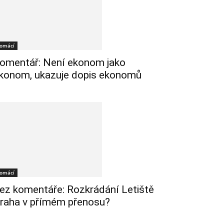
omácí
omentář: Není ekonom jako
konom, ukazuje dopis ekonomů
omácí
ez komentáře: Rozkrádání Letiště
raha v přímém přenosu?