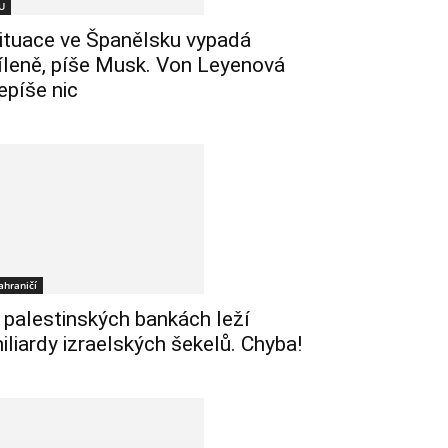
U
ituace ve Španělsku vypadá
íleně, píše Musk. Von Leyenová
epíše nic
ahraničí
 palestinských bankách leží
iliardy izraelských šekelů. Chyba!