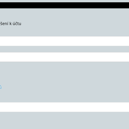
ášení k účtu
ů