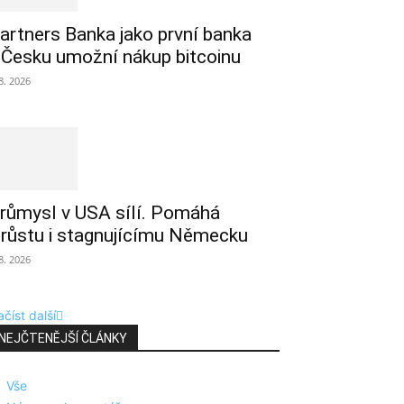
artners Banka jako první banka
 Česku umožní nákup bitcoinu
 8. 2026
růmysl v USA sílí. Pomáhá
 růstu i stagnujícímu Německu
 8. 2026
číst další
NEJČTENĚJŠÍ ČLÁNKY
Vše