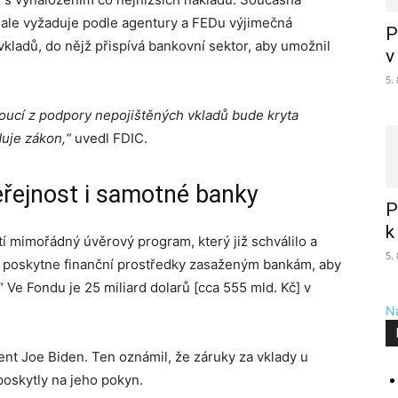
r, ale vyžaduje podle agentury a FEDu výjimečná
P
vkladů, do nějž přispívá bankovní sektor, aby umožnil
v
5.
oucí z podpory nepojištěných vkladů bude kryta
duje zákon,“
uvedl FDIC.
 veřejnost i samotné banky
P
k
í mimořádný úvěrový program, který již schválilo a
5.
am poskytne finanční prostředky zasaženým bankám, aby
 Ve Fondu je 25 miliard dolarů [cca 555 mld. Kč] v
Na
ent Joe Biden. Ten oznámil, že záruky za vklady u
poskytly na jeho pokyn.