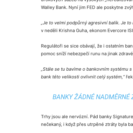
Walley Bank. Nyní jim FED ale poskytne zv
„Je to velmi podpůrný agresivní balík. Je to
v neděli Krishna Guha, ekonom Evercore ISI
Regulátoři se sice obávají, že i ostatním ban
pomoc sníží nebezpečí runu na jinak zdravé 
„Stále se tu bavíme o bankovním systému s 
bank této velikosti ovlivnit celý systém,“
řek
BANKY ŽÁDNÉ NADMĚRNÉ Z
Trhy jsou ale nervózní. Pád banky Signature, 
nečekaný, i když přes utrpěné ztráty byla ba