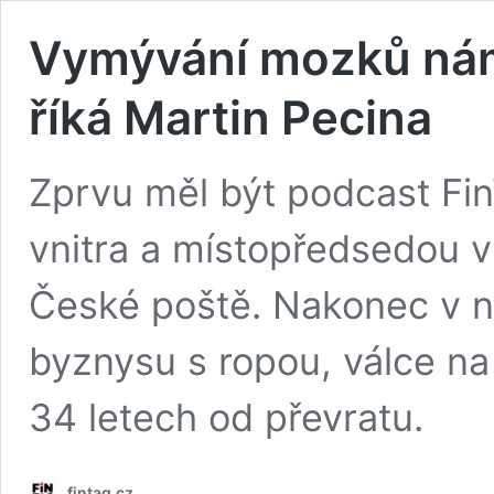
Vymývání mozků nám 
říká Martin Pecina
Zprvu měl být podcast Fi
vnitra a místopředsedou v
České poště. Nakonec v ně
byznysu s ropou, válce na
34 letech od převratu.
fintag.cz