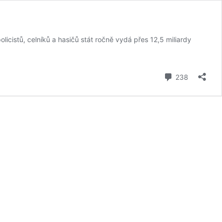
icistů, celníků a hasičů stát ročně vydá přes 12,5 miliardy
komentář
238