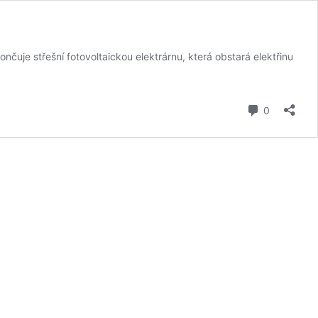
nčuje střešní fotovoltaickou elektrárnu, která obstará elektřinu
komentář
0