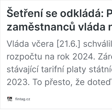
Šetření se odkládá: P
zaměstnanců vláda n
Vláda včera [21.6.] schvál
rozpočtu na rok 2024. Zá
stávající tarifní platy stá
2023. To přesto, že doteď 
fintag.cz