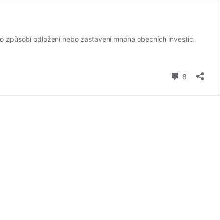
 To způsobí odložení nebo zastavení mnoha obecních investic.
komentář
8