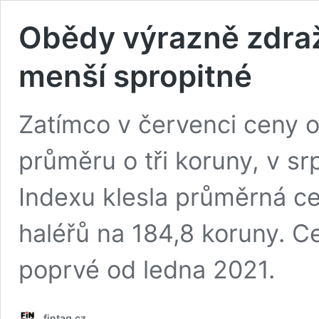
Obědy výrazně zdražil
menší spropitné
Zatímco v červenci ceny 
průměru o tři koruny, v s
Indexu klesla průměrná 
haléřů na 184,8 koruny. C
poprvé od ledna 2021.
fintag.cz