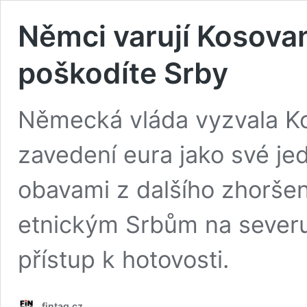
Němci varují Kosova
poškodíte Srby
Německá vláda vyzvala Ko
zavedení eura jako své je
obavami z dalšího zhoršen
etnickým Srbům na severu
přístup k hotovosti.
fintag.cz