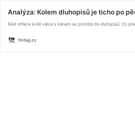
Analýza: Kolem dluhopisů je ticho po pěš
Růst inflace kvůli válce s Íránem se promítá do dluhopisů. Co p
fintag.cz