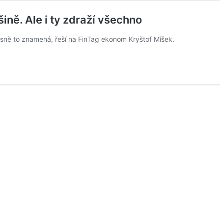
ině. Ale i ty zdraží všechno
řesně to znamená, řeší na FinTag ekonom Kryštof Míšek.