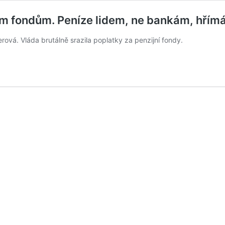
ním fondům. Peníze lidem, ne bankám, hřím
erová. Vláda brutálně srazila poplatky za penzijní fondy.