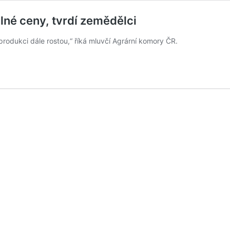
né ceny, tvrdí zemědělci
rodukci dále rostou,“ říká mluvčí Agrární komory ČR.