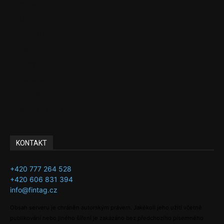
Politika
EU
Podcasty
Finance
Byznys
Investice
Ke kávě a čaji
Adman´s Choice
KONTAKT
+420 777 264 528
+420 606 831 394
info@fintag.cz
Obsah serveru je chráněn autorským právem. Jakékoli jeho užití včetně
publikování nebo jiného šíření je zakázáno bez předchozího písemného