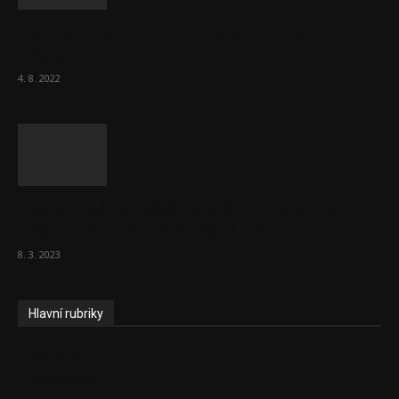
Za místenkové peklo ve vlacích mohou
cestující, tvrdí ČD
4. 8. 2022
Vláda zvažuje vyšší zdanění chudých a
střední třídy. Bohaté nechá být
8. 3. 2023
Hlavní rubriky
Aktuality
Ekonomika