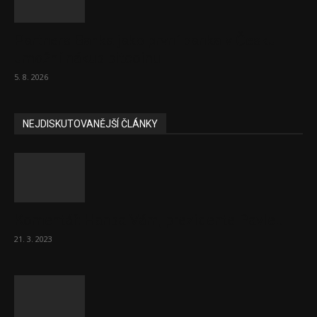
Partners Banka jako první banka v Česku
umožní nákup bitcoinu
5. 8. 2026
NEJDISKUTOVANĚJŠÍ ČLÁNKY
Komentář: Hanba Vám, prezidente Pavle…
21. 3. 2023