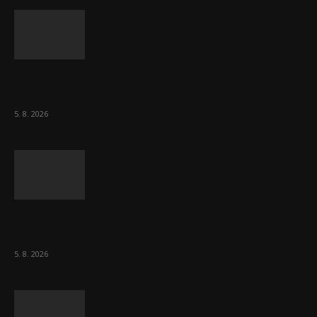
Útraty Čechů v maloobchodě rostou. Dál se
daří e-shopům
5. 8. 2026
Inflace v červenci stoupla, ale ne
dramaticky. Je 1,7 procenta
5. 8. 2026