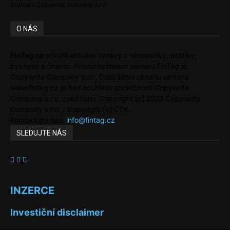
souhlasu Copywrite Company s.r.o.
O NÁS
FinTag.cz
přináší aktuální zprávy z ekonomiky, politiky,
byznysu a financí. Provozovatelem serveru FinTag je
Copywrite Company s.r.o. Další šíření obsahu serveru
www.fintag.cz je bez souhlasu společnosti Copywrite
Company s.r.o. zakázáno. Copyright [c] 2020 Copywrite
Company s.r.o. / Copyright [c] ČTK.
Kontaktujte nás:
info@fintag.cz
SLEDUJTE NÁS
INZERCE
Investiční disclaimer