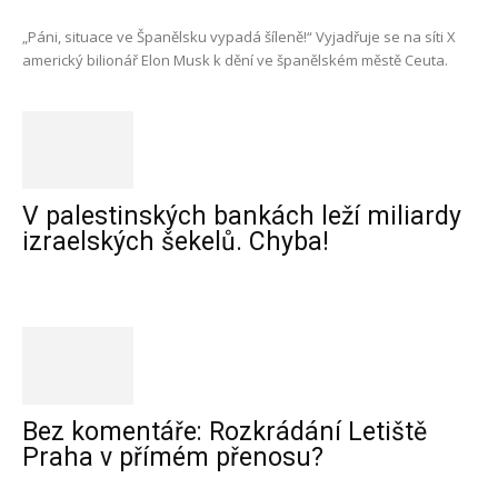
„Páni, situace ve Španělsku vypadá šíleně!“ Vyjadřuje se na síti X
americký bilionář Elon Musk k dění ve španělském městě Ceuta.
V palestinských bankách leží miliardy
izraelských šekelů. Chyba!
Bez komentáře: Rozkrádání Letiště
Praha v přímém přenosu?