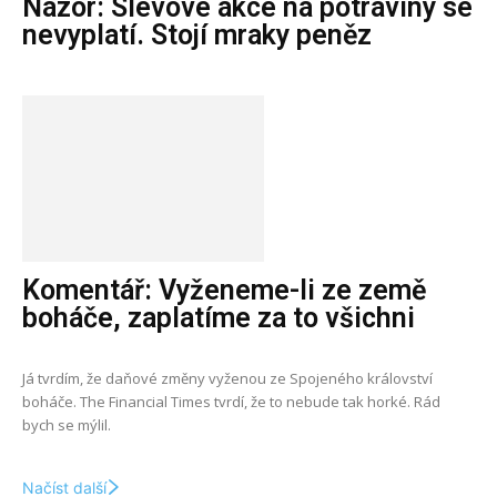
Názor: Slevové akce na potraviny se
nevyplatí. Stojí mraky peněz
Komentář: Vyženeme-li ze země
boháče, zaplatíme za to všichni
Já tvrdím, že daňové změny vyženou ze Spojeného království
boháče. The Financial Times tvrdí, že to nebude tak horké. Rád
bych se mýlil.
Načíst další