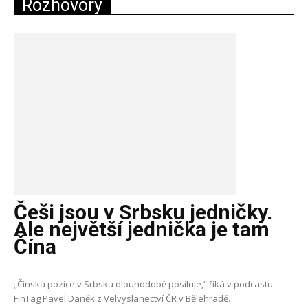
Rozhovory
Češi jsou v Srbsku jedničky.
Ale největší jednička je tam
Čína
„Čínská pozice v Srbsku dlouhodobě posiluje,“ říká v podcastu
FinTag Pavel Daněk z Velvyslanectví ČR v Bělehradě.