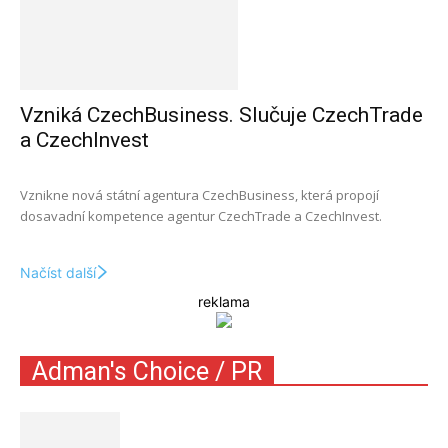
Vzniká CzechBusiness. Slučuje CzechTrade
a CzechInvest
Vznikne nová státní agentura CzechBusiness, která propojí
dosavadní kompetence agentur CzechTrade a CzechInvest.
Načíst další
reklama
Adman's Choice / PR