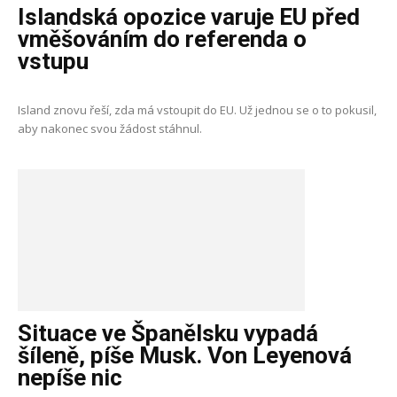
Islandská opozice varuje EU před
vměšováním do referenda o
vstupu
Island znovu řeší, zda má vstoupit do EU. Už jednou se o to pokusil,
aby nakonec svou žádost stáhnul.
Situace ve Španělsku vypadá
šíleně, píše Musk. Von Leyenová
nepíše nic