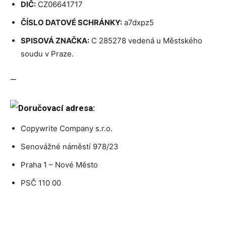
DIČ:
CZ06641717
ČÍSLO DATOVÉ SCHRÁNKY:
a7dxpz5
SPISOVÁ ZNAČKA:
C 285278 vedená u Městského
soudu v Praze.
—
Doručovací adresa:
Copywrite Company s.r.o.
Senovážné náměstí 978/23
Praha 1 – Nové Město
PSČ 110 00