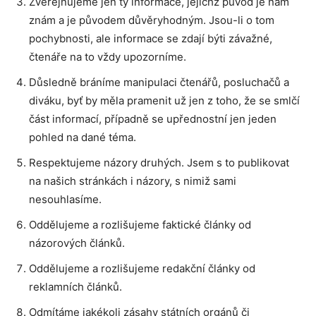
Zveřejňujeme jen ty informace, jejichž původ je nám
znám a je původem důvěryhodným. Jsou-li o tom
pochybnosti, ale informace se zdají býti závažné,
čtenáře na to vždy upozorníme.
Důsledně bráníme manipulaci čtenářů, posluchačů a
diváku, byť by měla pramenit už jen z toho, že se smlčí
část informací, případně se upřednostní jen jeden
pohled na dané téma.
Respektujeme názory druhých. Jsem s to publikovat
na našich stránkách i názory, s nimiž sami
nesouhlasíme.
Oddělujeme a rozlišujeme faktické články od
názorových článků.
Oddělujeme a rozlišujeme redakční články od
reklamních článků.
Odmítáme jakékoli zásahy státních orgánů či