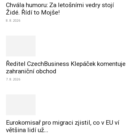
Chvála humoru: Za letošními vedry stojí
Židé. Řídí to Mojše!
8. 8. 2026
Ředitel CzechBusiness Klepáček komentuje
zahraniční obchod
7. 8. 2026
Eurokomisař pro migraci zjistil, co v EU ví
většina lidí už...