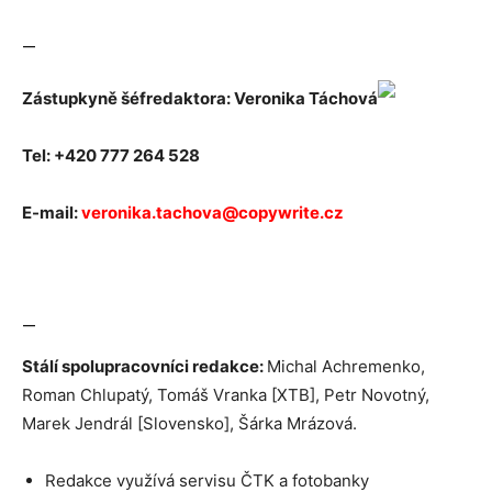
—
Zástupkyně šéfredaktora:
Veronika Táchová
Tel: +420 777 264 528
E-mail:
veronika.tachova@copywrite.cz
—
Stálí spolupracovníci redakce:
Michal Achremenko,
Roman Chlupatý, Tomáš Vranka [XTB], Petr Novotný,
Marek Jendrál [Slovensko], Šárka Mrázová.
Redakce využívá servisu ČTK a fotobanky