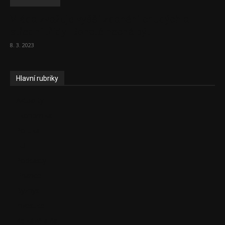
Vláda zvažuje vyšší zdanění chudých a
střední třídy. Bohaté nechá být
8. 3. 2023
Hlavní rubriky
Aktuality
Ekonomika
Politika
EU
Podcasty
Finance
Byznys
Investice
Ke kávě a čaji