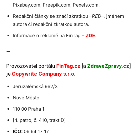
Pixabay.com, Freepik.com, Pexels.com.
Redakční články se značí zkratkou
–RED–,
jménem
autora či redakční zkratkou autora.
Informace o reklamě na FinTag
–
ZDE
.
—
Provozovatel portálu
FinTag.cz
[a
ZdraveZpravy.cz
]
je
Copywrite Company s.r.o
.
Jeruzalémská 962/3
Nové Město
110 00 Praha 1
[4. patro, č. 410, trakt D]
IČO:
06 64 17 17