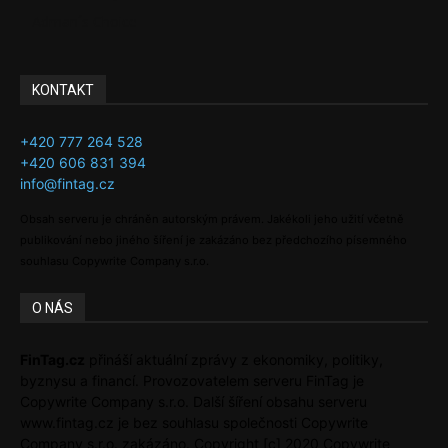
Adman´s Choice
KONTAKT
+420 777 264 528
+420 606 831 394
info@fintag.cz
Obsah serveru je chráněn autorským právem. Jakékoli jeho užití včetně
publikování nebo jiného šíření je zakázáno bez předchozího písemného
souhlasu Copywrite Company s.r.o.
O NÁS
FinTag.cz
přináší aktuální zprávy z ekonomiky, politiky,
byznysu a financí. Provozovatelem serveru FinTag je
Copywrite Company s.r.o. Další šíření obsahu serveru
www.fintag.cz je bez souhlasu společnosti Copywrite
Company s.r.o. zakázáno. Copyright [c] 2020 Copywrite