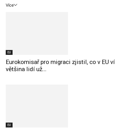
Více
EU
Eurokomisař pro migraci zjistil, co v EU ví
většina lidí už...
EU