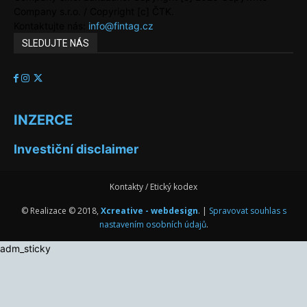
Company s.r.o. / Copyright [c] ČTK.
Kontaktujte nás:
info@fintag.cz
SLEDUJTE NÁS
INZERCE
Investiční disclaimer
Kontakty / Etický kodex
© Realizace © 2018,
Xcreative - webdesign
. |
Spravovat souhlas s
nastavením osobních údajů
.
adm_sticky