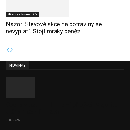
Názory a komentáře
Názor: Slevové akce na potraviny se
nevyplatí. Stojí mraky peněz
NOVINKY
Obcí s vlastními firmami přibývá. Majoritu
drží v 1 037 firmách
9. 8. 2026