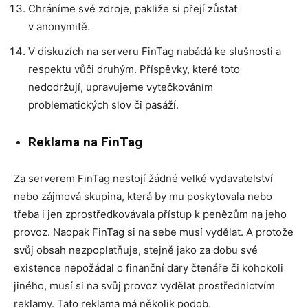
Chráníme své zdroje, pakliže si přejí zůstat
v anonymitě.
V diskuzích na serveru FinTag nabádá ke slušnosti a
respektu vůči druhým. Příspěvky, které toto
nedodržují, upravujeme vytečkováním
problematických slov či pasáží.
Reklama na FinTag
Za serverem FinTag nestojí žádné velké vydavatelství
nebo zájmová skupina, která by mu poskytovala nebo
třeba i jen zprostředkovávala přístup k penězům na jeho
provoz. Naopak FinTag si na sebe musí vydělat. A protože
svůj obsah nezpoplatňuje, stejně jako za dobu své
existence nepožádal o finanční dary čtenáře či kohokoli
jiného, musí si na svůj provoz vydělat prostřednictvím
reklamy. Tato reklama má několik podob.