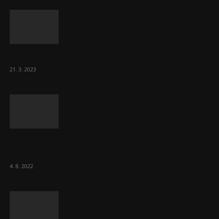
Komentář: Hanba Vám, prezidente Pavle…
21. 3. 2023
Za místenkové peklo ve vlacích mohou
cestující, tvrdí ČD
4. 8. 2022