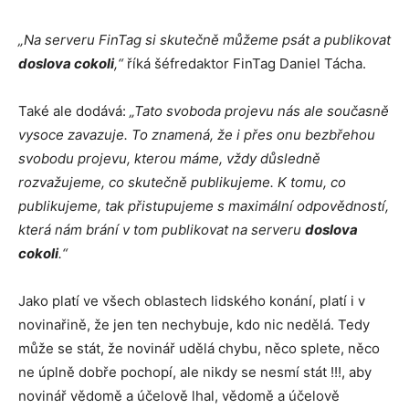
„Na serveru FinTag si skutečně můžeme psát a publikovat
doslova cokoli
,“
říká šéfredaktor FinTag Daniel Tácha.
Také ale dodává:
„Tato svoboda projevu nás ale současně
vysoce zavazuje. To znamená, že i přes onu bezbřehou
svobodu projevu, kterou máme, vždy důsledně
rozvažujeme, co skutečně publikujeme. K tomu, co
publikujeme, tak přistupujeme s maximální odpovědností,
která nám brání v tom publikovat na serveru
doslova
cokoli
.“
Jako platí ve všech oblastech lidského konání, platí i v
novinařině, že jen ten nechybuje, kdo nic nedělá. Tedy
může se stát, že novinář udělá chybu, něco splete, něco
ne úplně dobře pochopí, ale nikdy se nesmí stát !!!, aby
novinář vědomě a účelově lhal, vědomě a účelově