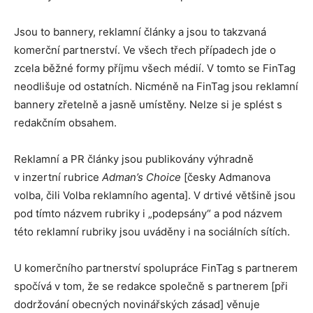
Jsou to bannery, reklamní články a jsou to takzvaná
komerční partnerství. Ve všech třech případech jde o
zcela běžné formy příjmu všech médií. V tomto se FinTag
neodlišuje od ostatních. Nicméně na FinTag jsou reklamní
bannery zřetelně a jasně umístěny. Nelze si je splést s
redakčním obsahem.
Reklamní a PR články jsou publikovány výhradně
v inzertní rubrice
Adman’s Choice
[česky Admanova
volba, čili Volba reklamního agenta]. V drtivé většině jsou
pod tímto názvem rubriky i „podepsány“ a pod názvem
této reklamní rubriky jsou uváděny i na sociálních sítích.
U komerčního partnerství spolupráce FinTag s partnerem
spočívá v tom, že se redakce společně s partnerem [při
dodržování obecných novinářských zásad] věnuje