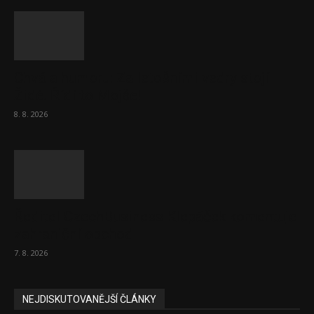
Chvála humoru: Za letošními vedry stojí
Židé. Řídí to Mojše!
8. 8. 2026
Ředitel CzechBusiness Klepáček komentuje
zahraniční obchod
7. 8. 2026
NEJDISKUTOVANĚJŠÍ ČLÁNKY