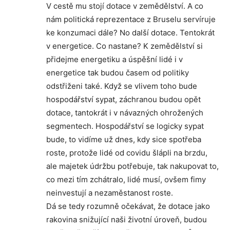
V cestě mu stojí dotace v zemědělství. A co
nám politická reprezentace z Bruselu servíruje
ke konzumaci dále? No další dotace. Tentokrát
v energetice. Co nastane? K zemědělství si
přidejme energetiku a úspěšní lidé i v
energetice tak budou časem od politiky
odstřiženi také. Když se vlivem toho bude
hospodářství sypat, záchranou budou opět
dotace, tantokrát i v návazných ohrožených
segmentech. Hospodářství se logicky sypat
bude, to vidíme už dnes, kdy sice spotřeba
roste, protože lidé od covidu šlápli na brzdu,
ale majetek údržbu potřebuje, tak nakupovat to,
co mezi tím zchátralo, lidé musí, ovšem fimy
neinvestují a nezaměstanost roste.
Dá se tedy rozumně očekávat, že dotace jako
rakovina snižující naši životní úroveň, budou