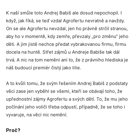
K naší smůle toto Andrej Babiš ale dosud nepochopil. I
když, jak říká, se teď vzdal Agrofertu nevratně a navždy.
On se ale Agrofertu nevzdal, jen ho právně strčil stranou,
aby ho v momentě, kdy zemře, převzaly „pro změnu“ jeho
děti. A jim jistě nechce předat vybrakovanou firmu, firmu
docela na huntě. Střet zájmů u Andreje Babiše tak dál
trvá. A nic na tom nemění ani to, že z právního hlediska je
náš budoucí premiér čistý jako lilie.
A to kvůli tomu, že svým řešením Andrej Babiš z podstaty
věci zase jen vyběhl se všemi, kteří se obávají toho, že
upřednostní zájmy Agrofertu a svých dětí. To, že mu jeho
počínání jeho voliči třeba odpustí, případně, že se toho i
vyvaruje, na věci nic nemění.
Proč?