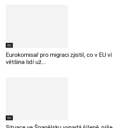
EU
Eurokomisař pro migraci zjistil, co v EU ví
většina lidí už...
EU
Situace ve Španělsku vypadá šíleně, píše