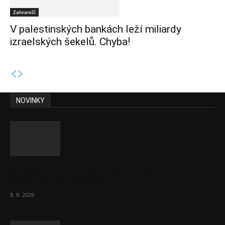
Zahraničí
V palestinských bankách leží miliardy
izraelských šekelů. Chyba!
NOVINKY
Chvála humoru: Za letošními vedry stojí
Židé. Řídí to Mojžíš!
8. 8. 2026