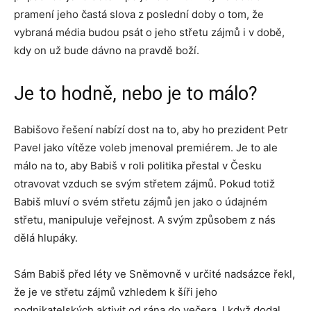
pramení jeho častá slova z poslední doby o tom, že
vybraná média budou psát o jeho střetu zájmů i v době,
kdy on už bude dávno na pravdě boží.
Je to hodně, nebo je to málo?
Babišovo řešení nabízí dost na to, aby ho prezident Petr
Pavel jako vítěze voleb jmenoval premiérem. Je to ale
málo na to, aby Babiš v roli politika přestal v Česku
otravovat vzduch se svým střetem zájmů. Pokud totiž
Babiš mluví o svém střetu zájmů jen jako o údajném
střetu, manipuluje veřejnost. A svým způsobem z nás
dělá hlupáky.
Sám Babiš před léty ve Sněmovně v určité nadsázce řekl,
že je ve střetu zájmů vzhledem k šíři jeho
podnikatelských aktivit od rána do večera. I když dodal,