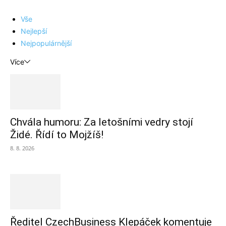
Vše
Nejlepší
Nejpopulárnější
Více
Chvála humoru: Za letošními vedry stojí
Židé. Řídí to Mojžíš!
8. 8. 2026
Ředitel CzechBusiness Klepáček komentuje