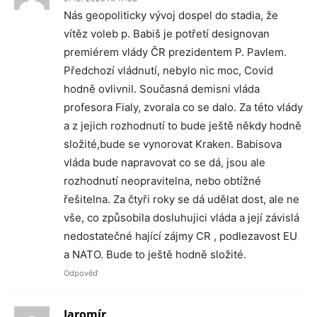
Nás geopoliticky vývoj dospel do stadia, že
vítěz voleb p. Babiš je potřetí designovan
premiérem vlády ČR prezidentem P. Pavlem.
Předchozí vládnutí, nebylo nic moc, Covid
hodně ovlivnil. Současná demisni vláda
profesora Fialy, zvorala co se dalo. Za této vlády
a z jejich rozhodnutí to bude ještě někdy hodně
složité,bude se vynorovat Kraken. Babisova
vláda bude napravovat co se dá, jsou ale
rozhodnutí neopravitelna, nebo obtížné
řešitelna. Za čtyři roky se dá udělat dost, ale ne
vše, co způsobila dosluhujici vláda a její závislá
nedostatečné hající zájmy CR , podlezavost EU
a NATO. Bude to ještě hodně složité.
Odpověď
Jaromír