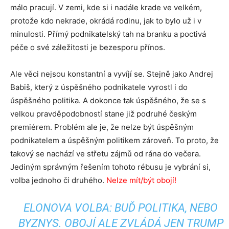
málo pracují. V zemi, kde si i nadále krade ve velkém,
protože kdo nekrade, okrádá rodinu, jak to bylo už i v
minulosti. Přímý podnikatelský tah na branku a poctivá
péče o své záležitosti je bezesporu přínos.
Ale věci nejsou konstantní a vyvíjí se. Stejně jako Andrej
Babiš, který z úspěšného podnikatele vyrostl i do
úspěšného politika. A dokonce tak úspěšného, že se s
velkou pravděpodobností stane již podruhé českým
premiérem. Problém ale je, že nelze být úspěšným
podnikatelem a úspěšným politikem zároveň. To proto, že
takový se nachází ve střetu zájmů od rána do večera.
Jediným správným řešením tohoto rébusu je vybrání si,
volba jednoho či druhého.
Nelze mít/být obojí!
ELONOVA VOLBA: BUĎ POLITIKA, NEBO
BYZNYS. OBOJÍ ALE ZVLÁDÁ JEN TRUMP