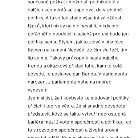
současně požírat i možnosti podnikatelů z
dalších segmentů se zapojovat do vrcholné
politiky. A ta se tak stane výsadní záležitostí
týpků, kteří nikdy na nic nesáhli, nikdy nic
pořádného neudělali a jejichž profesí bude jen
politika sama. Stylem, jak to zpívá v písničce
Kámen na kameni Nedvěd, že čím víc řečí, tím
líp se má. Takový průkopník nastupujícího
trendu a ukázkový příklad toho, kam to celé
povede, je poslanec pan Benda. V parlamentu
narozen, z parlamentu nohama napřed
vynesen.
Jsem si jist, že i kdybyste ke sledování politiky
přičichli teprve včera, že si snadno dovedete
představit, když se takto vytvoří neprostupná
bariéra mezi životem společnosti a politikou, co
to s rozvojem společnosti a životní úrovní
obyvatel udělá. Kam a jak se pak její vývoj bude