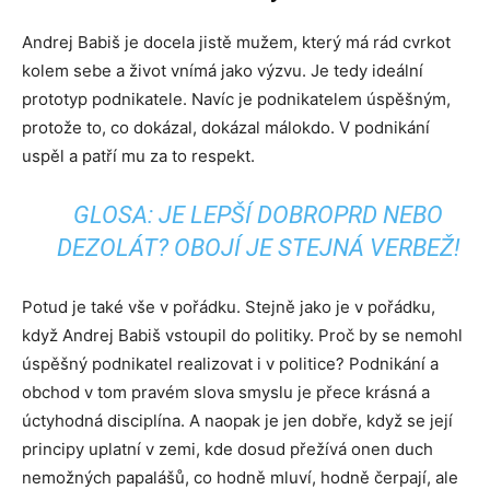
Andrej Babiš je docela jistě mužem, který má rád cvrkot
kolem sebe a život vnímá jako výzvu. Je tedy ideální
prototyp podnikatele. Navíc je podnikatelem úspěšným,
protože to, co dokázal, dokázal málokdo. V podnikání
uspěl a patří mu za to respekt.
GLOSA: JE LEPŠÍ DOBROPRD NEBO
DEZOLÁT? OBOJÍ JE STEJNÁ VERBEŽ!
Potud je také vše v pořádku. Stejně jako je v pořádku,
když Andrej Babiš vstoupil do politiky. Proč by se nemohl
úspěšný podnikatel realizovat i v politice? Podnikání a
obchod v tom pravém slova smyslu je přece krásná a
úctyhodná disciplína. A naopak je jen dobře, když se její
principy uplatní v zemi, kde dosud přežívá onen duch
nemožných papalášů, co hodně mluví, hodně čerpají, ale