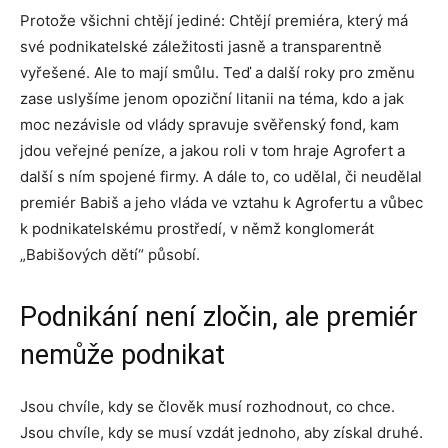
Protože všichni chtějí jediné: Chtějí premiéra, který má
své podnikatelské záležitosti jasně a transparentně
vyřešené. Ale to mají smůlu. Teď a další roky pro změnu
zase uslyšíme jenom opoziční litanii na téma, kdo a jak
moc nezávisle od vlády spravuje svěřenský fond, kam
jdou veřejné peníze, a jakou roli v tom hraje Agrofert a
další s ním spojené firmy. A dále to, co udělal, či neudělal
premiér Babiš a jeho vláda ve vztahu k Agrofertu a vůbec
k podnikatelskému prostředí, v němž konglomerát
„Babišových dětí“ působí.
Podnikání není zločin, ale premiér
nemůže podnikat
Jsou chvíle, kdy se člověk musí rozhodnout, co chce.
Jsou chvíle, kdy se musí vzdát jednoho, aby získal druhé.