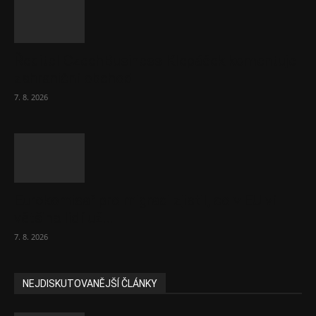
Ředitel CzechBusiness Klepáček komentuje
zahraniční obchod
7. 8. 2026
Eurokomisař pro migraci zjistil, co v EU ví
většina lidí už...
7. 8. 2026
NEJDISKUTOVANĚJŠÍ ČLÁNKY