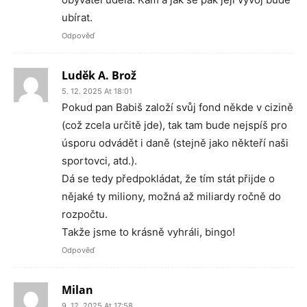
ubírat.
Odpověď
Luděk A. Brož
5. 12. 2025 At 18:01
Pokud pan Babiš založí svůj fond někde v cizině
(což zcela určitě jde), tak tam bude nejspíš pro
úsporu odvádět i daně (stejně jako někteří naši
sportovci, atd.).
Dá se tedy předpokládat, že tím stát přijde o
nějaké ty miliony, možná až miliardy ročně do
rozpočtu.
Takže jsme to krásně vyhráli, bingo!
Odpověď
Milan
9. 12. 2025 At 17:58