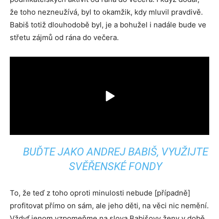
že toho nezneužívá, byl to okamžik, kdy mluvil pravdivě.
Babiš totiž dlouhodobě byl, je a bohužel i nadále bude ve
střetu zájmů od rána do večera.
BUĎTE JAKO ANDREJ BABIŠ, VYUŽIJTE
SVĚŘENSKÉ FONDY
To, že teď z toho oproti minulosti nebude [případně]
profitovat přímo on sám, ale jeho děti, na věci nic nemění.
Vždyť jenom vzpomeňme na slova Babišovy ženy v době