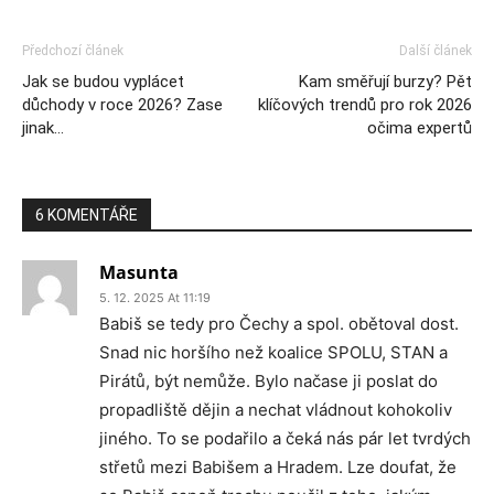
Předchozí článek
Další článek
Jak se budou vyplácet
Kam směřují burzy? Pět
důchody v roce 2026? Zase
klíčových trendů pro rok 2026
jinak…
očima expertů
6 KOMENTÁŘE
Masunta
5. 12. 2025 At 11:19
Babiš se tedy pro Čechy a spol. obětoval dost.
Snad nic horšího než koalice SPOLU, STAN a
Pirátů, být nemůže. Bylo načase ji poslat do
propadliště dějin a nechat vládnout kohokoliv
jiného. To se podařilo a čeká nás pár let tvrdých
střetů mezi Babišem a Hradem. Lze doufat, že