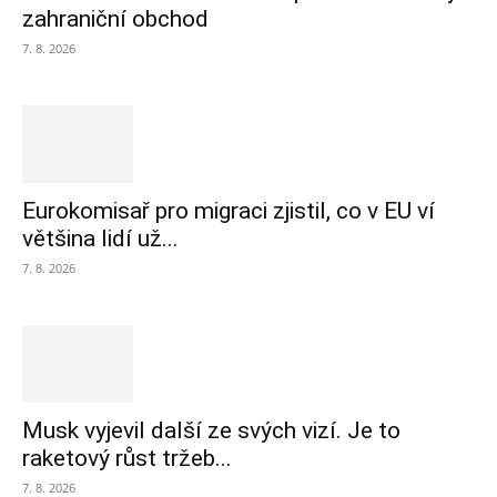
zahraniční obchod
7. 8. 2026
Eurokomisař pro migraci zjistil, co v EU ví
většina lidí už...
7. 8. 2026
Musk vyjevil další ze svých vizí. Je to
raketový růst tržeb...
7. 8. 2026