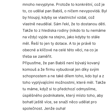
mnoho nevyplyne. Protože to konkrétní, což je
to, co udělal pan Babiš, o ničem nevypovídá. Byl
by hloupý, kdyby se vlastnictví vzdal, což
vlastně neudělal. Sám řekl, že to dostanou děti.
Takže to z hlediska rodiny (nikdo to tu nemáme
na vždy) vyjde na stejno, jako kdyby to stále
měl. Řeší to jen ty dotace. A to je právě to
obecné a klíčové na celé této věci, na co je
třeba se zaměřit.
Připusťme, že pan Babiš není bývalý kovaný
komouš a že firmu vybudoval jen díky svým
schopnostem a ne také dílem toho, kdo byl a z
toho vyplývajícími možnostmi, které měl. Takže
tu máme, když si to předchozí odmyslíme,
úspěšného podnikatele, který místo toho, aby
bohatl ještě více, se snaží něco udělat pro
společnost. Jenže ouha!