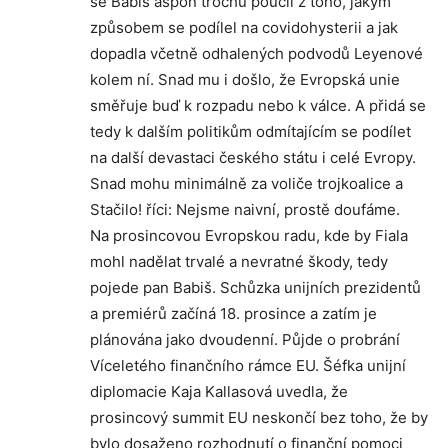
se Babiš aspoň trochu poučil z toho, jakým
způsobem se podílel na covidohysterii a jak
dopadla včetně odhalených podvodů Leyenové
kolem ní. Snad mu i došlo, že Evropská unie
směřuje buď k rozpadu nebo k válce. A přidá se
tedy k dalším politikům odmítajícím se podílet
na další devastaci českého státu i celé Evropy.
Snad mohu minimálně za voliče trojkoalice a
Stačilo! říci: Nejsme naivní, prostě doufáme.
Na prosincovou Evropskou radu, kde by Fiala
mohl nadělat trvalé a nevratné škody, tedy
pojede pan Babiš. Schůzka unijních prezidentů
a premiérů začíná 18. prosince a zatím je
plánována jako dvoudenní. Půjde o probrání
Víceletého finančního rámce EU. Šéfka unijní
diplomacie Kaja Kallasová uvedla, že
prosincový summit EU neskončí bez toho, že by
bylo dosaženo rozhodnutí o finanční pomoci