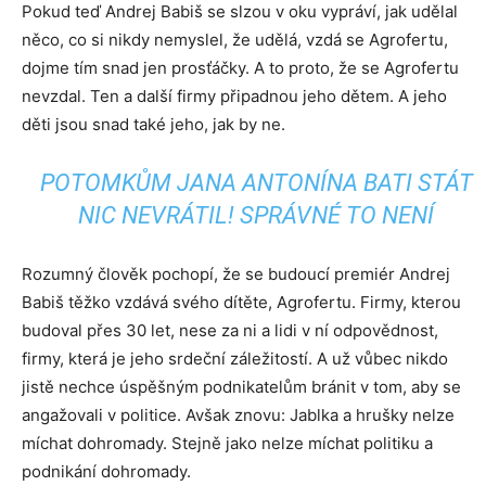
Pokud teď Andrej Babiš se slzou v oku vypráví, jak udělal
něco, co si nikdy nemyslel, že udělá, vzdá se Agrofertu,
dojme tím snad jen prosťáčky. A to proto, že se Agrofertu
nevzdal. Ten a další firmy připadnou jeho dětem. A jeho
děti jsou snad také jeho, jak by ne.
POTOMKŮM JANA ANTONÍNA BATI STÁT
NIC NEVRÁTIL! SPRÁVNÉ TO NENÍ
Rozumný člověk pochopí, že se budoucí premiér Andrej
Babiš těžko vzdává svého dítěte, Agrofertu. Firmy, kterou
budoval přes 30 let, nese za ni a lidi v ní odpovědnost,
firmy, která je jeho srdeční záležitostí. A už vůbec nikdo
jistě nechce úspěšným podnikatelům bránit v tom, aby se
angažovali v politice. Avšak znovu: Jablka a hrušky nelze
míchat dohromady. Stejně jako nelze míchat politiku a
podnikání dohromady.