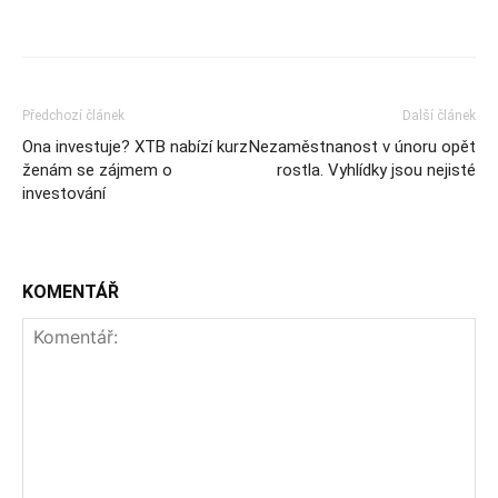
Předchozí článek
Další článek
Ona investuje? XTB nabízí kurz
Nezaměstnanost v únoru opět
ženám se zájmem o
rostla. Vyhlídky jsou nejisté
investování
KOMENTÁŘ