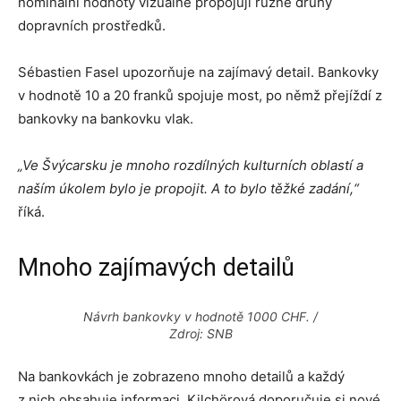
nominální hodnoty vizuálně propojují různé druhy
dopravních prostředků.
Sébastien Fasel upozorňuje na zajímavý detail. Bankovky
v hodnotě 10 a 20 franků spojuje most, po němž přejíždí z
bankovky na bankovku vlak.
„Ve Švýcarsku je mnoho rozdílných kulturních oblastí a
naším úkolem bylo je propojit. A to bylo těžké zadání,“
říká.
Mnoho zajímavých detailů
Návrh bankovky v hodnotě 1000 CHF. /
Zdroj: SNB
Na bankovkách je zobrazeno mnoho detailů a každý
z nich obsahuje informaci. Kilchörová doporučuje si nové