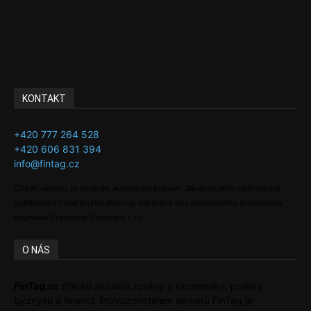
Investice
Ke kávě a čaji
Adman´s Choice
KONTAKT
+420 777 264 528
+420 606 831 394
info@fintag.cz
Obsah serveru je chráněn autorským právem. Jakékoli jeho užití včetně
publikování nebo jiného šíření je zakázáno bez předchozího písemného
souhlasu Copywrite Company s.r.o.
O NÁS
FinTag.cz
přináší aktuální zprávy z ekonomiky, politiky,
byznysu a financí. Provozovatelem serveru FinTag je