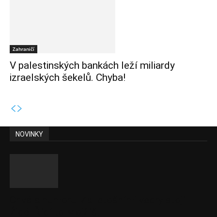
Zahraničí
V palestinských bankách leží miliardy
izraelských šekelů. Chyba!
NOVINKY
Chvála humoru: Za letošními vedry stojí
Židé. Řídí to Mojžíš!