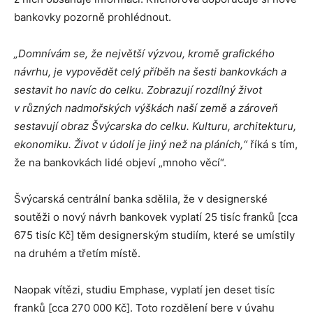
bankovky pozorně prohlédnout.
„Domnívám se, že největší výzvou, kromě grafického
návrhu, je vypovědět celý příběh na šesti bankovkách a
sestavit ho navíc do celku. Zobrazují rozdílný život
v různých nadmořských výškách naší země a zároveň
sestavují obraz Švýcarska do celku. Kulturu, architekturu,
ekonomiku. Život v údolí je jiný než na pláních,“
říká s tím,
že na bankovkách lidé objeví „mnoho věcí“.
Švýcarská centrální banka sdělila, že v designerské
soutěži o nový návrh bankovek vyplatí 25 tisíc franků [cca
675 tisíc Kč] těm designerským studiím, které se umístily
na druhém a třetím místě.
Naopak vítězi, studiu Emphase, vyplatí jen deset tisíc
franků [cca 270 000 Kč]. Toto rozdělení bere v úvahu