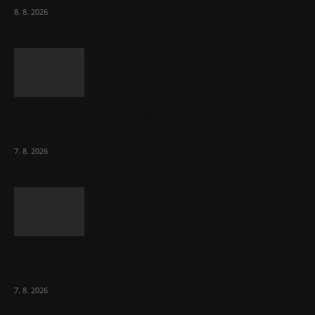
8. 8. 2026
Ředitel CzechBusiness Klepáček komentuje
zahraniční obchod
7. 8. 2026
Eurokomisař pro migraci zjistil, co v EU ví
většina lidí už...
7. 8. 2026