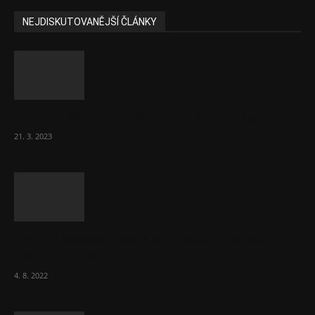
NEJDISKUTOVANĚJŠÍ ČLÁNKY
Komentář: Hanba Vám, prezidente Pavle…
21. 3. 2023
Za místenkové peklo ve vlacích mohou
cestující, tvrdí ČD
4. 8. 2022