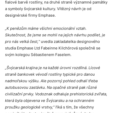
fialové barvě rostliny, na druhé straně významné památky
a symboly švýcarské kultury. Vítězný návrh je od
designérské firmy Emphase.
„K penězům máme všichni emocionální vztah.
Skutečnost, že jsme se mohli na jejich návrhu podílet, je
pro nás velká čest,“
uvedla zakladatelka designového
studia Emphase Ltd Fabeinne Kilchörová společně se
svým kolegou Sébastienem Faselem.
„Švýcarská krajina je na každé úrovni rozdílná. Lícové
straně bankovek vévodí rostliny typické pro danou
nadmořskou výšku. Ale pozorný pohled odhalí třeba
autobusovou zastávku. Na opačné straně pak různé
civilizační prvky. Vodoznak odhaluje prehistorická zvířata,
která byla objevena ve Švýcarsku a na ochranném
proužku geologické vrstvy,“
říká s tím, že všechny