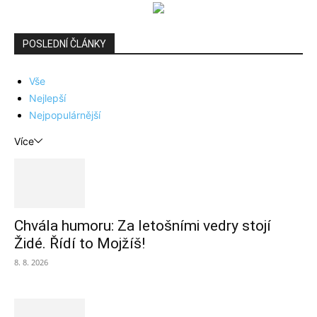
POSLEDNÍ ČLÁNKY
Vše
Nejlepší
Nejpopulárnější
Více
Chvála humoru: Za letošními vedry stojí
Židé. Řídí to Mojžíš!
8. 8. 2026