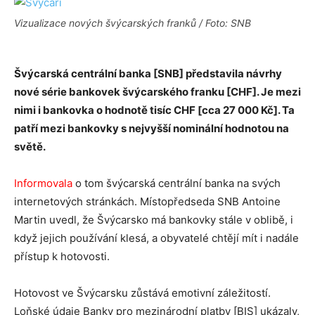
Vizualizace nových švýcarských franků / Foto: SNB
Švýcarská centrální banka [SNB] představila návrhy
nové série bankovek švýcarského franku [CHF]. Je mezi
nimi i bankovka o hodnotě tisíc CHF [cca 27 000 Kč]. Ta
patří mezi bankovky s nejvyšší nominální hodnotou na
světě.
Informovala
o tom švýcarská centrální banka na svých
internetových stránkách. Místopředseda SNB Antoine
Martin uvedl, že Švýcarsko má bankovky stále v oblibě, i
když jejich používání klesá, a obyvatelé chtějí mít i nadále
přístup k hotovosti.
Hotovost ve Švýcarsku zůstává emotivní záležitostí.
Loňské údaje Banky pro mezinárodní platby [BIS] ukázaly,