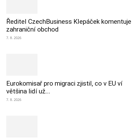
Ředitel CzechBusiness Klepáček komentuje
zahraniční obchod
7. 8. 2026
Eurokomisař pro migraci zjistil, co v EU ví
většina lidí už...
7. 8. 2026