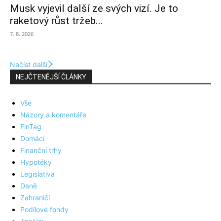
Musk vyjevil další ze svých vizí. Je to
raketový růst tržeb...
7. 8. 2026
Načíst další
NEJČTENĚJŠÍ ČLÁNKY
Vše
Názory a komentáře
FinTag
Domácí
Finanční trhy
Hypotéky
Legislativa
Daně
Zahraničí
Podílové fondy