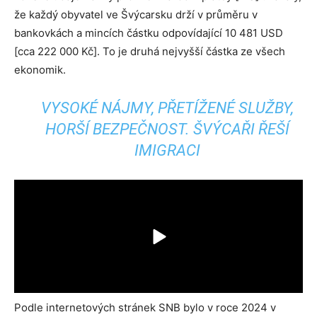
že každý obyvatel ve Švýcarsku drží v průměru v
bankovkách a mincích částku odpovídající 10 481 USD
[cca 222 000 Kč]. To je druhá nejvyšší částka ze všech
ekonomik.
VYSOKÉ NÁJMY, PŘETÍŽENÉ SLUŽBY,
HORŠÍ BEZPEČNOST. ŠVÝCAŘI ŘEŠÍ
IMIGRACI
Podle internetových stránek SNB bylo v roce 2024 v