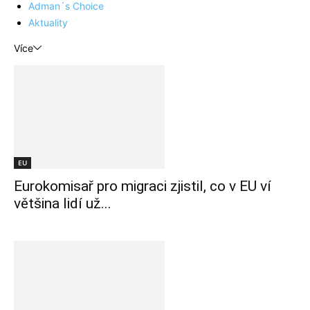
Adman´s Choice
Aktuality
Více
EU
Eurokomisař pro migraci zjistil, co v EU ví
většina lidí už...