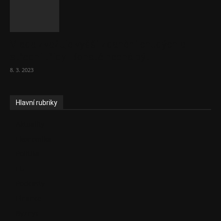
Vláda zvažuje vyšší zdanění chudých a
střední třídy. Bohaté nechá být
8. 3. 2023
Hlavní rubriky
Aktuality
Ekonomika
Politika
EU
Podcasty
Finance
Byznys