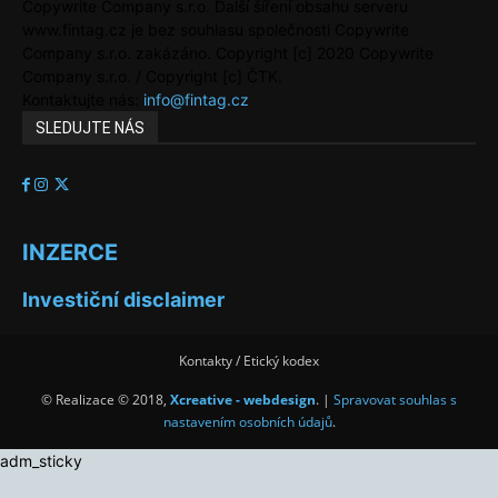
Copywrite Company s.r.o. Další šíření obsahu serveru
www.fintag.cz je bez souhlasu společnosti Copywrite
Company s.r.o. zakázáno. Copyright [c] 2020 Copywrite
Company s.r.o. / Copyright [c] ČTK.
Kontaktujte nás:
info@fintag.cz
SLEDUJTE NÁS
INZERCE
Investiční disclaimer
Kontakty / Etický kodex
© Realizace © 2018,
Xcreative - webdesign
. |
Spravovat souhlas s
nastavením osobních údajů
.
adm_sticky