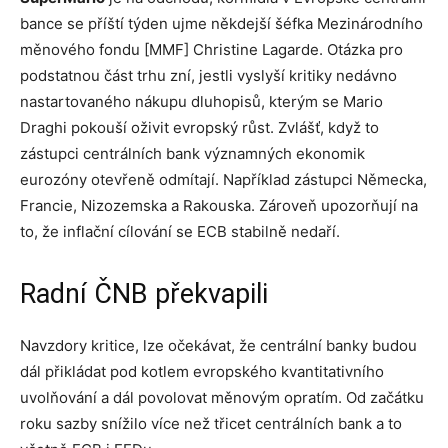
bance se příští týden ujme někdejší šéfka Mezinárodního
měnového fondu [MMF] Christine Lagarde. Otázka pro
podstatnou část trhu zní, jestli vyslyší kritiky nedávno
nastartovaného nákupu dluhopisů, kterým se Mario
Draghi pokouší oživit evropský růst. Zvlášť, když to
zástupci centrálních bank významných ekonomik
eurozóny otevřeně odmítají. Například zástupci Německa,
Francie, Nizozemska a Rakouska. Zároveň upozorňují na
to, že inflační cílování se ECB stabilně nedaří.
Radní ČNB překvapili
Navzdory kritice, lze očekávat, že centrální banky budou
dál přikládat pod kotlem evropského kvantitativního
uvolňování a dál povolovat měnovým opratím. Od začátku
roku sazby snížilo více než třicet centrálních bank a to