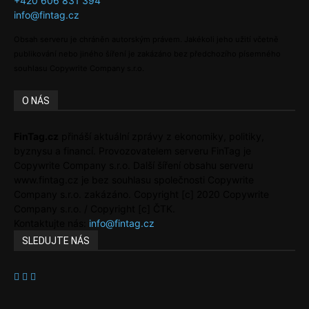
+420 606 831 394
info@fintag.cz
Obsah serveru je chráněn autorským právem. Jakékoli jeho užití včetně
publikování nebo jiného šíření je zakázáno bez předchozího písemného
souhlasu Copywrite Company s.r.o.
O NÁS
FinTag.cz
přináší aktuální zprávy z ekonomiky, politiky,
byznysu a financí. Provozovatelem serveru FinTag je
Copywrite Company s.r.o. Další šíření obsahu serveru
www.fintag.cz je bez souhlasu společnosti Copywrite
Company s.r.o. zakázáno. Copyright [c] 2020 Copywrite
Company s.r.o. / Copyright [c] ČTK.
Kontaktujte nás:
info@fintag.cz
SLEDUJTE NÁS