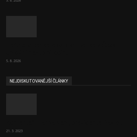
5. 8. 2026
Partners Banka jako první banka v Česku
umožní nákup bitcoinu
5. 8. 2026
NEJDISKUTOVANĚJŠÍ ČLÁNKY
Komentář: Hanba Vám, prezidente Pavle…
21. 3. 2023