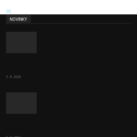
NOVINKY
Útraty Čechů v maloobchodě rostou. Dál se
daří e-shopům
5. 8. 2026
Inflace v červenci stoupla, ale ne
dramaticky. Je 1,7 procenta