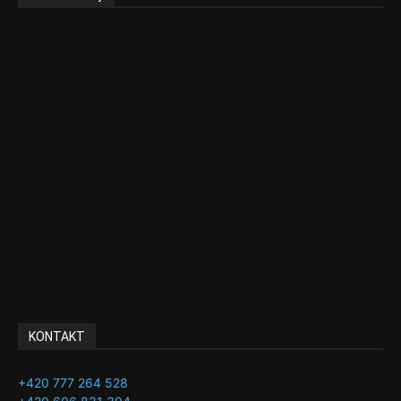
Aktuality
Ekonomika
Politika
EU
Podcasty
Finance
Byznys
Investice
Ke kávě a čaji
Adman´s Choice
KONTAKT
+420 777 264 528