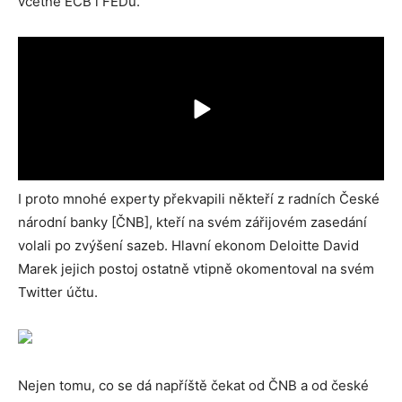
včetně ECB i FEDu.
I proto mnohé experty překvapili někteří z radních České
národní banky [ČNB], kteří na svém zářijovém zasedání
volali po zvýšení sazeb. Hlavní ekonom Deloitte David
Marek jejich postoj ostatně vtipně okomentoval na svém
Twitter účtu.
Nejen tomu, co se dá napříště čekat od ČNB a od české