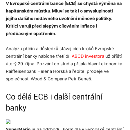
V Evropské centrální bance [ECB] se chystá výměna na
kapitánském můstku. Mluví se tak i o smysluplnosti
jejího dalšího nedávného uvolnění měnové politiky.
Kritici varují před slepým cílováním inflace i
předčasným opatřením.
Analýzu příčin a důsledků stávajících kroků Evropské
centrální banky nabídne třetí díl
ABCD investora
už příští
úterý 29. října. Pozvání do studia přijala hlavní ekonomka
Raiffeisenbank Helena Horská a ředitel prodeje ve
společnosti Wood & Company Petr Beneš.
Co dělá ECB i další centrální
banky
SuperMario
je na odchodu, kormidla v Evropské centrální