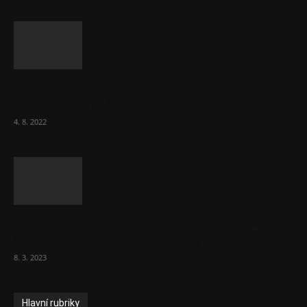
Za místenkové peklo ve vlacích mohou
cestující, tvrdí ČD
4. 8. 2022
Vláda zvažuje vyšší zdanění chudých a
střední třídy. Bohaté nechá být
8. 3. 2023
Hlavní rubriky