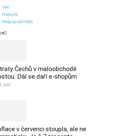
Vše
Nejlepší
Nejpopulárnější
ce
traty Čechů v maloobchodě
ostou. Dál se daří e-shopům
 8. 2026
nflace v červenci stoupla, ale ne