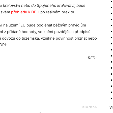
 království nebo do Spojeného království, bude
e svém
přehledu k DPH
po reálném brexitu.
ství na území EU bude podléhat běžným pravidlům
i z přidané hodnoty, ve znění pozdějších předpisů
při dovozu do tuzemska, vznikne povinnost přiznat nebo
 DPH.
–RED–
Ví
Další článek