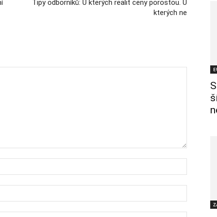
í
Tipy odborníků: U kterých realit ceny porostou. U
kterých ne
E
S
š
n
Z