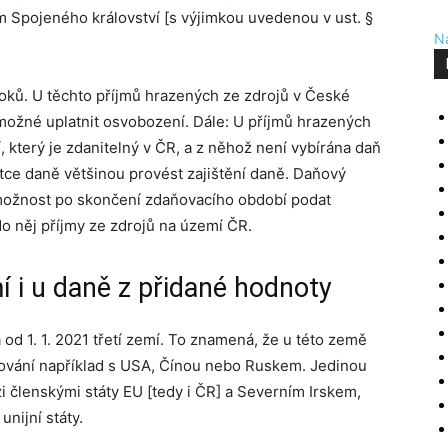
m Spojeného království [s výjimkou uvedenou v ust. §
Na
roků. U těchto příjmů hrazených ze zdrojů v České
možné uplatnit osvobození. Dále: U příjmů hrazených
který je zdanitelný v ČR, a z něhož není vybírána daň
tce daně většinou provést zajištění daně. Daňový
možnost po skončení zdaňovacího období podat
do něj příjmy ze zdrojů na území ČR.
mí i u daně z přidané hodnoty
 od 1. 1. 2021 třetí zemí. To znamená, že u této země
dování například s USA, Čínou nebo Ruskem. Jedinou
 členskými státy EU [tedy i ČR] a Severním Irskem,
unijní státy.