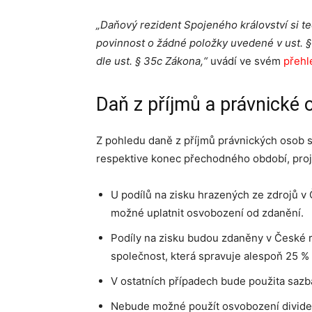
„Daňový rezident Spojeného království si t
povinnost o žádné položky uvedené v ust. §
dle ust. § 35c Zákona,“
uvádí ve svém
přehl
Daň z příjmů a právnické 
Z pohledu daně z příjmů právnických osob s
respektive konec přechodného období, proje
U podílů na zisku hrazených ze zdrojů v
možné uplatnit osvobození od zdanění.
Podíly na zisku budou zdaněny v České r
společnost, která spravuje alespoň 25 %
V ostatních případech bude použita sazb
Nebude možné použít osvobození dividen