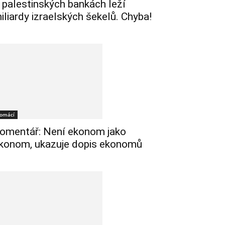
 palestinských bankách leží
iliardy izraelských šekelů. Chyba!
omácí
omentář: Není ekonom jako
konom, ukazuje dopis ekonomů