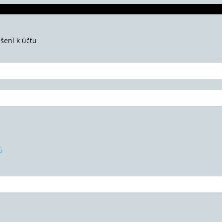
ášení k účtu
ů