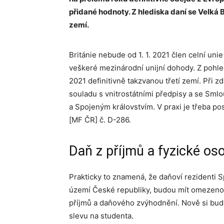
přidané hodnoty. Z hlediska daní se Velká 
zemí.
Británie nebude od 1. 1. 2021 člen celní uni
veškeré mezinárodní unijní dohody. Z pohled
2021 definitivně takzvanou třetí zemí. Při 
souladu s vnitrostátními předpisy a se Sm
a Spojeným královstvím. V praxi je třeba p
[MF ČR] č. D-286.
Daň z příjmů a fyzické os
Prakticky to znamená, že daňoví rezidenti Sp
území České republiky, budou mít omezenou
příjmů a daňového zvýhodnění. Nově si budo
slevu na studenta.