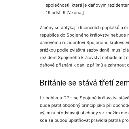
společnosti, která je daňovým rezidente
19 odst. 9 Zákona.]
Změny se dotýkají i licenčních poplatků a ú
republice do Spojeného království nebude 
daňovému rezidentovi Spojeného království, 
srážkou podle zvláštní sazby daně, musí plá
rezident Spojeného království nebude mít 
daňové přiznání k dani z příjmů a zahrnout 
Británie se stává třetí ze
I z pohledu DPH se Spojené království stává
bude platit obdobný princip jako při obcho
výjimku představují obchody se zbožím mezi
kde se budou uplatňovat pravidla platná pro 