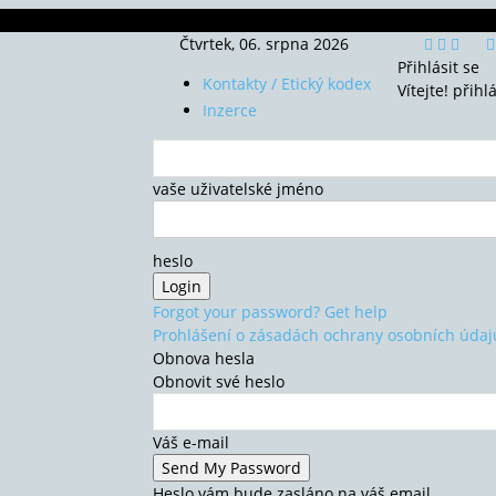
Čtvrtek, 06. srpna 2026
Přihlásit se
Kontakty / Etický kodex
Vítejte! přihl
Inzerce
vaše uživatelské jméno
heslo
Forgot your password? Get help
Prohlášení o zásadách ochrany osobních údaj
Obnova hesla
Obnovit své heslo
Váš e-mail
Heslo vám bude zasláno na váš email