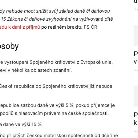
d
5.
edy nebude moct snížit svůj základ daně či daňovou
 15 Zákona či daňové zvýhodnění na vyživované dítě
edu k dani z příjmů
po reálném brexitu
FS ČR.
osoby
P
v
e vystoupení Spojeného království z Evropské unie,
ví v několika oblastech zdanění.
5.
 České republice do Spojeného království již nebude
epublice sazbou daně ve výši 5 %, pokud příjemce je
 podílů s hlasovacím právem na české společnosti.
P
k
a daně ve výši 15 %.
5.
d přijatých českou mateřskou společností od dceřiné