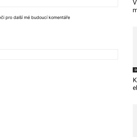
V
m
žeči pro další mé budoucí komentáře
D
K
e