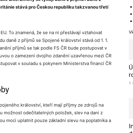
Británie stává pro Českou republiku takzvanou třetí
Ví
e EU. To znamená, že se na ni přestávají vztahovat
u daně z příjmů se Spojené království stává od 1. 1.
zdanění příjmů se tak podle FS ČR bude postupovat v
louvou o zamezení dvojího zdanění uzavřenou mezi ČR
ostupovat v souladu s pokynem Ministerstva financí ČR
Ú
r
5.
oby
ojeného království, kteří mají příjmy ze zdrojů na
 možnost odečitatelných položek, slev na dani z
u moci uplatnit pouze základní slevu na poplatníka a
I