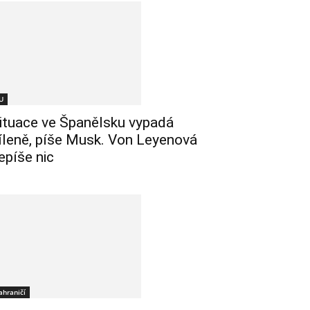
U
ituace ve Španělsku vypadá
íleně, píše Musk. Von Leyenová
epíše nic
ahraničí