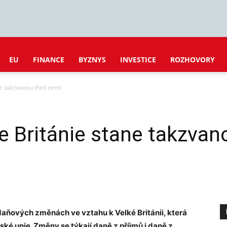
EU
FINANCE
BYZNYS
INVESTICE
ROZHOVORY
ne takzvanou třetí zemí
e Británie stane takzvan
daňových změnách ve vztahu k Velké Británii, která
ské unie. Změny se týkají daně z příjmů i daně z