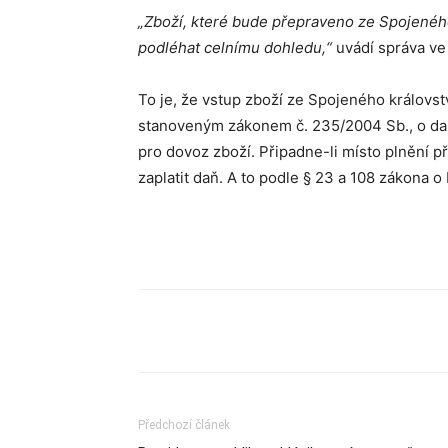
„Zboží, které bude přepraveno ze Spojeného
podléhat celnímu dohledu,“
uvádí správa v
To je, že vstup zboží ze Spojeného králov
stanoveným zákonem č. 235/2004 Sb., o dan
pro dovoz zboží. Připadne-li místo plnění 
zaplatit daň. A to podle § 23 a 108 zákona o
Sdílet
Předchozí článek