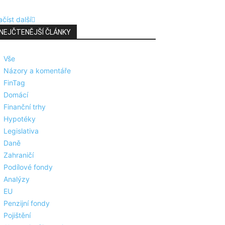
číst další
NEJČTENĚJŠÍ ČLÁNKY
Vše
Názory a komentáře
FinTag
Domácí
Finanční trhy
Hypotéky
Legislativa
Daně
Zahraničí
Podílové fondy
Analýzy
EU
Penzijní fondy
Pojištění