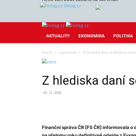
fintag.cz
AKTUALITY
EKONOMIKA
POLITIKA
Domů
Legislativa
Z hlediska daní se Británie sta
Z hlediska daní s
29. 12. 2020
Sdílet
Finanční správa ČR [FS ČR] informovala o 
na přelomu roku definitivně odejde z Evrop