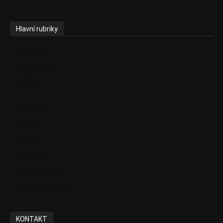
Hlavní rubriky
Aktuality
Ekonomika
Politika
EU
Podcasty
Finance
Byznys
Investice
Ke kávě a čaji
Adman´s Choice
KONTAKT