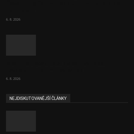
Českému průmyslu se daří. Táhne ho hlavně
výroba aut
6. 8. 2026
Názor: Slevové akce na potraviny se
nevyplatí. Stojí mraky peněz
6. 8. 2026
NEJDISKUTOVANĚJŠÍ ČLÁNKY