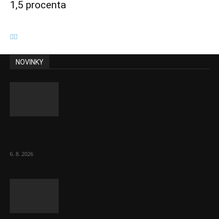
1,5 procenta
NOVINKY
ČNB sazby nezměnila. Předchozí zvýšení
bylo správné, uvedl Michl
6. 8. 2026