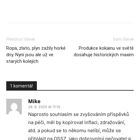
Předchozí článek
Další článek
Ropa, zlato, plyn zažily horké
Produkce kokainu ve světě
dny. Nyní jsou ale už ve
dosahuje historických maxim
starých kolejích
1 komentář
Mike
28. 6. 2025 At 11:15
Naprosto souhlasím se zvyšováním příspěvků
na péči, měl by kopírovat inflaci, zdražování,
atd. a pokud se to někomu nelíbí, může se
přihlásit na OSSZ, jako dobrovolný pečovatel a