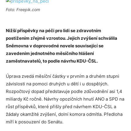
Foto: Freepik.com
Nižší příspěvky na péči pro lidi se zdravotním
postižením zřejmě vzrostou. Jejich zvýšení schválila
Sněmovna v doprovodné novele související se
zavedením jednotného měsíčního hlášení
zaměstnavatelů, to podle návrhu KDU-ČSL.
Úprava zvedá měsíční částky v prvním a druhém stupni
závislosti na pomoci druhých u dětí i u dospělých.
Rozpočtový dopad představuje podle zdůvodnění asi 1,4
miliardy Kč ročně. Návrhy opozičních hnutí ANO a SPD na
růst příspěvků, které přišly před návrhem KDU-ČSL a
žádaly okamžité zvýšení, dolní komora odmítla. Předloha
míří k posouzení do Senátu.