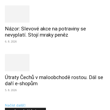
Názor: Slevové akce na potraviny se
nevyplatí. Stojí mraky peněz
6. 8. 2026
Útraty Čechů v maloobchodě rostou. Dál se
daří e-shopům
5. 8. 2026
Načíst další