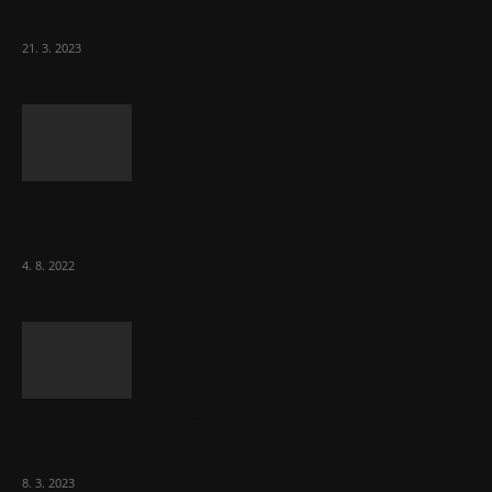
Komentář: Hanba Vám, prezidente Pavle…
21. 3. 2023
Za místenkové peklo ve vlacích mohou
cestující, tvrdí ČD
4. 8. 2022
Vláda zvažuje vyšší zdanění chudých a
střední třídy. Bohaté nechá být
8. 3. 2023