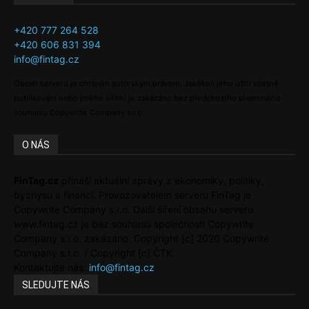
+420 777 264 528
+420 606 831 394
info@fintag.cz
Obsah serveru je chráněn autorským právem. Jakékoli jeho užití včetně
publikování nebo jiného šíření je zakázáno bez předchozího písemného
souhlasu Copywrite Company s.r.o.
O NÁS
FinTag.cz
přináší aktuální zprávy z ekonomiky, politiky,
byznysu a financí. Provozovatelem serveru FinTag je
Copywrite Company s.r.o. Další šíření obsahu serveru
www.fintag.cz je bez souhlasu společnosti Copywrite
Company s.r.o. zakázáno. Copyright [c] 2020 Copywrite
Company s.r.o. / Copyright [c] ČTK.
Kontaktujte nás:
info@fintag.cz
SLEDUJTE NÁS