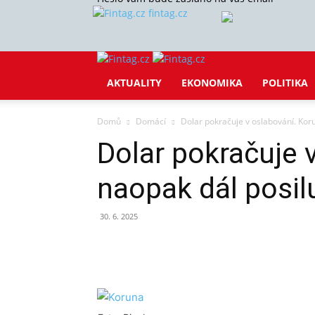
fintag.cz
AKTUALITY
EKONOMIKA
POLITIKA
Domů
Domácí
Dolar pokračuje v oslabování. Kor
Dolar pokračuje 
naopak dál posil
30. 6. 2025
Sdílet