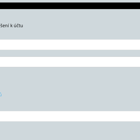
ášení k účtu
ů