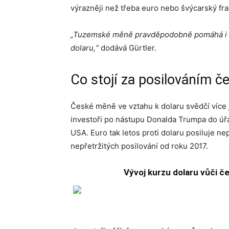
výrazněji než třeba euro nebo švýcarský fra
„Tuzemské měně pravděpodobně pomáhá i gl
dolaru,“
dodává Gürtler.
Co stojí za posilováním č
České měně ve vztahu k dolaru svědčí více 
investoři po nástupu Donalda Trumpa do úřad
USA. Euro tak letos proti dolaru posiluje ne
nepřetržitých posilování od roku 2017.
Vývoj kurzu dolaru vůči 