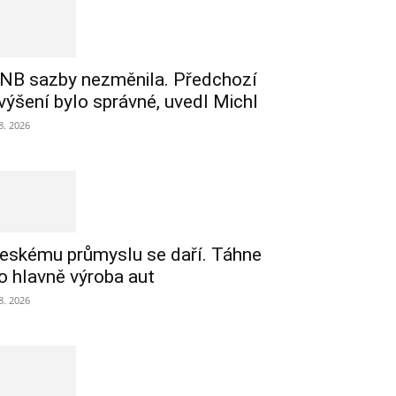
NB sazby nezměnila. Předchozí
výšení bylo správné, uvedl Michl
 8. 2026
eskému průmyslu se daří. Táhne
o hlavně výroba aut
 8. 2026