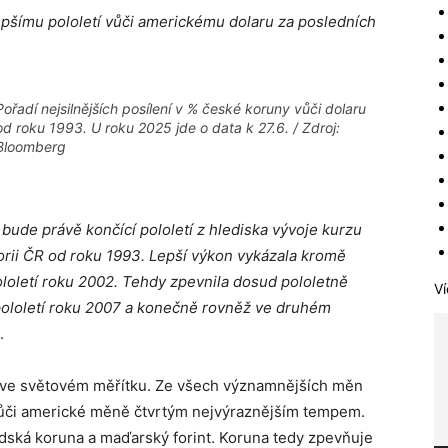
šímu pololetí vůči americkému dolaru za posledních
Pořadí nejsilnějších posílení v % české koruny vůči dolaru
od roku 1993. U roku 2025 jde o data k 27.6. / Zdroj:
Bloomberg
ude právě končící pololetí z hlediska vývoje kurzu
storii ČR od roku 1993. Lepší výkon vykázala kromě
pololetí roku 2002. Tehdy zpevnila dosud pololetně
Ví
 pololetí roku 2007 a konečně rovněž ve druhém
.
 i ve světovém měřítku. Ze všech významnějších měn
 vůči americké měně čtvrtým nejvýraznějším tempem.
védská koruna a maďarský forint. Koruna tedy zpevňuje