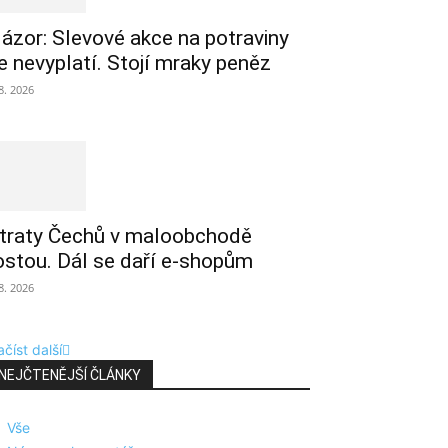
ázor: Slevové akce na potraviny
e nevyplatí. Stojí mraky peněz
 8. 2026
traty Čechů v maloobchodě
ostou. Dál se daří e-shopům
 8. 2026
číst další
NEJČTENĚJŠÍ ČLÁNKY
Vše