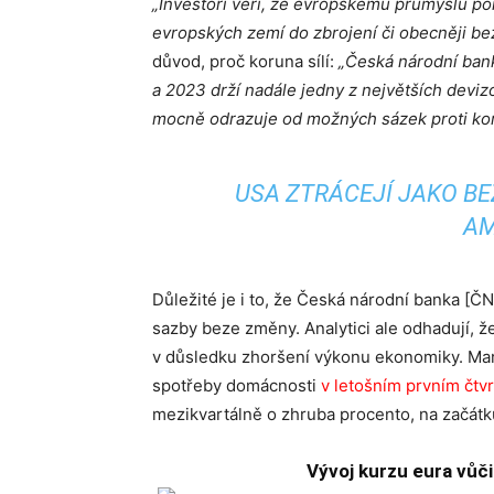
„Investoři věří, že evropskému průmyslu po
evropských zemí do zbrojení či obecněji bez
důvod, proč koruna sílí:
„Česká národní bank
a 2023 drží nadále jedny z největších devi
mocně odrazuje od možných sázek proti ko
USA ZTRÁCEJÍ JAKO BE
AM
Důležité je i to, že Česká národní banka [Č
sazby beze změny. Analytici ale odhadují, že
v důsledku zhoršení výkonu ekonomiky. Mar
spotřeby domácnosti
v letošním prvním čtvrt
mezikvartálně o zhruba procento, na začátku
Vývoj kurzu eura vůč