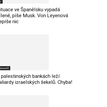
U
ituace ve Španělsku vypadá
íleně, píše Musk. Von Leyenová
epíše nic
ahraničí
 palestinských bankách leží
iliardy izraelských šekelů. Chyba!