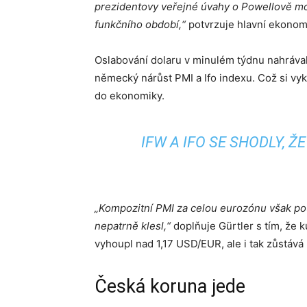
prezidentovy veřejné úvahy o Powellově m
funkčního období,“
potvrzuje hlavní ekonom
Oslabování dolaru v minulém týdnu nahrávala
německý nárůst PMI a Ifo indexu. Což si vyk
do ekonomiky.
IFW A IFO SE SHODLY, 
„Kompozitní PMI za celou eurozónu však po
nepatrně klesl,“
doplňuje Gürtler s tím, že 
vyhoupl nad 1,17 USD/EUR, ale i tak zůstává 
Česká koruna jede