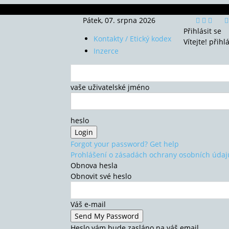
Pátek, 07. srpna 2026
Přihlásit se
Kontakty / Etický kodex
Vítejte! přihl
Inzerce
vaše uživatelské jméno
heslo
Forgot your password? Get help
Prohlášení o zásadách ochrany osobních údaj
Obnova hesla
Obnovit své heslo
Váš e-mail
Heslo vám bude zasláno na váš email