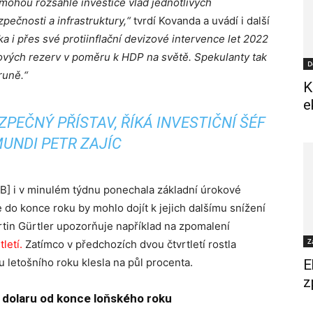
mohou rozsáhlé investice vlád jednotlivých
pečnosti a infrastruktury,“
tvrdí Kovanda a uvádí i další
a i přes své protiinflační devizové intervence let 2022
zových rezerv v poměru k HDP na světě. Spekulanty tak
D
runě.“
K
e
ZPEČNÝ PŘÍSTAV, ŘÍKÁ INVESTIČNÍ ŠÉF
UNDI PETR ZAJÍC
NB] i v minulém týdnu ponechala základní úrokové
 do konce roku by mohlo dojít k jejich dalšímu snížení
tin Gürtler upozorňuje například na zpomalení
Z
letí.
Zatímco v předchozích dvou čtvrtletí rostla
 letošního roku klesla na půl procenta.
E
z
i dolaru od konce loňského roku