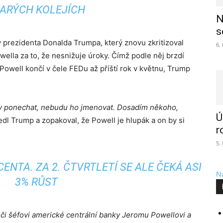
ARÝCH KOLEJÍCH
N
s
ky prezidenta Donalda Trumpa, který znovu zkritizoval
6.
ella za to, že nesnižuje úroky. Čímž podle něj brzdí
 Powell končí v čele FEDu až příští rok v květnu, Trump
by ponechat, nebudu ho jmenovat. Dosadím někoho,
Ú
dl Trump a zopakoval, že Powell je hlupák a on by si
r
5.
CENTA. ZA 2. ČTVRTLETÍ SE ALE ČEKÁ ASI
Na
3% RŮST
i šéfovi americké centrální banky Jeromu Powellovi a