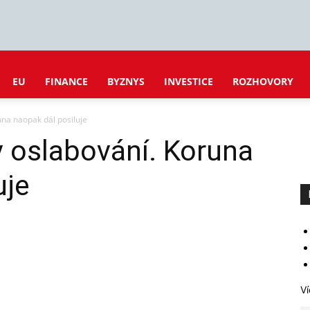
EU
FINANCE
BYZNYS
INVESTICE
ROZHOVORY
una naopak dál posiluje
v oslabování. Koruna
uje
Ví