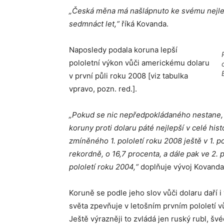
„Česká měna má našlápnuto ke svému nejlep
sedmnáct let,“
říká Kovanda.
Naposledy podala koruna lepší
pololetní výkon vůči americkému dolaru
v první půli roku 2008 [viz tabulka
vpravo, pozn. red.].
„Pokud se nic nepředpokládaného nestane, b
koruny proti dolaru páté nejlepší v celé hi
zmíněného 1. pololetí roku 2008 ještě v 1. 
rekordně, o 16,7 procenta, a dále pak ve 2.
pololetí roku 2004,“
doplňuje vývoj Kovanda
Koruně se podle jeho slov vůči dolaru daří
světa zpevňuje v letošním prvním pololetí
Ještě výrazněji to zvládá jen ruský rubl, š