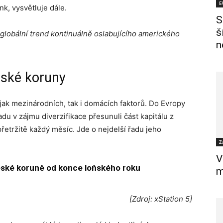
E
nk, vysvětluje dále.
S
š
obální trend kontinuálně oslabujícího amerického
n
eské koruny
jak mezinárodních, tak i domácích faktorů. Do Evropy
u v zájmu diverzifikace přesunuli část kapitálu z
přetržitě každý měsíc. Jde o nejdelší řadu jeho
Z
V
české koruně od konce loňského roku
m
[Zdroj: xStation 5]