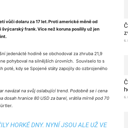
etí vůči dolaru za 17 let. Proti americké měně od
Č
 švýcarský frank. Více než koruna posílily už jen
z
int.
6.
ešní jedenácté hodině se obchodoval za zhruba 21,9
ne pohyboval na silnějších úrovních. Souviselo to s
ch poté, kdy se Spojené státy zapojily do ozbrojeného
Č
h
lar navázal na svůj oslabující trend. Podobně se i cena
6.
ž na dosah hranice 80 USD za barel, vrátila mírně pod 70
ürtler.
ŽILY HORKÉ DNY. NYNÍ JSOU ALE UŽ VE