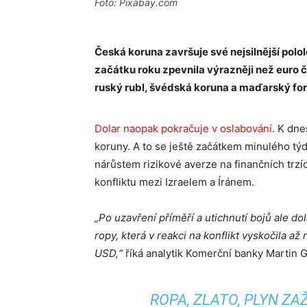
Foto: Pixabay.com
Česká koruna završuje své nejsilnější polol
začátku roku zpevnila výrazněji než euro či
ruský rubl, švédská koruna a maďarský for
Dolar naopak pokračuje v oslabování
. K dn
koruny. A to se ještě začátkem minulého týd
nárůstem rizikové averze na finančních trzí
konfliktu mezi Izraelem a Íránem.
„Po uzavření příměří a utichnutí bojů ale do
ropy, která v reakci na konflikt vyskočila a
USD,“
říká analytik Komerční banky Martin G
ROPA, ZLATO, PLYN ZA