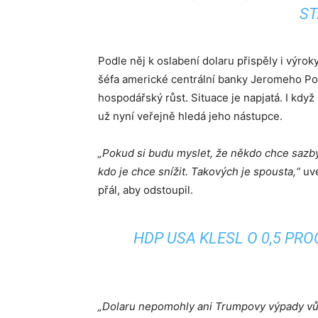
ST
Podle něj k oslabení dolaru přispěly i výro
šéfa americké centrální banky Jeromeho Pow
hospodářský růst. Situace je napjatá. I když
už nyní veřejně hledá jeho nástupce.
„Pokud si budu myslet, že někdo chce saz
kdo je chce snížit. Takových je spousta,“
uve
přál, aby odstoupil.
HDP USA KLESL O 0,5 PRO
„Dolaru nepomohly ani Trumpovy výpady vůč