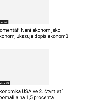
omácí
omentář: Není ekonom jako
konom, ukazuje dopis ekonomů
ahraničí
konomika USA ve 2. čtvrtletí
pomalila na 1,5 procenta