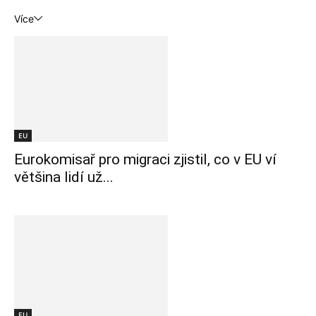
Více
EU
Eurokomisař pro migraci zjistil, co v EU ví
většina lidí už...
EU