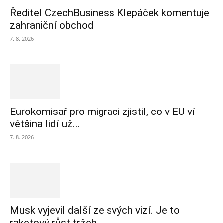
Ředitel CzechBusiness Klepáček komentuje
zahraniční obchod
7. 8. 2026
Eurokomisař pro migraci zjistil, co v EU ví
většina lidí už...
7. 8. 2026
Musk vyjevil další ze svých vizí. Je to
raketový růst tržeb...