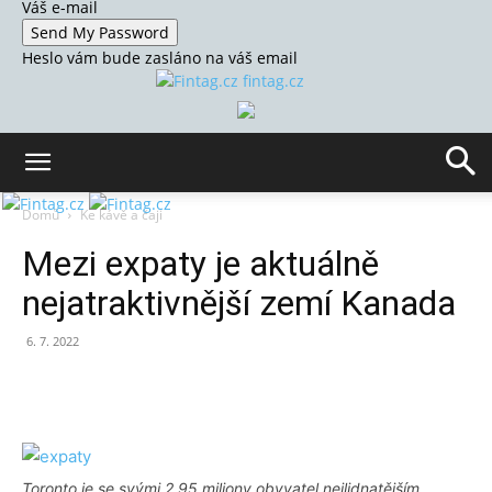
Váš e-mail
Heslo vám bude zasláno na váš email
fintag.cz
Domů
Ke kávě a čaji
Mezi expaty je aktuálně
nejatraktivnější zemí Kanada
6. 7. 2022
Toronto je se svými 2,95 miliony obyvatel nejlidnatějším