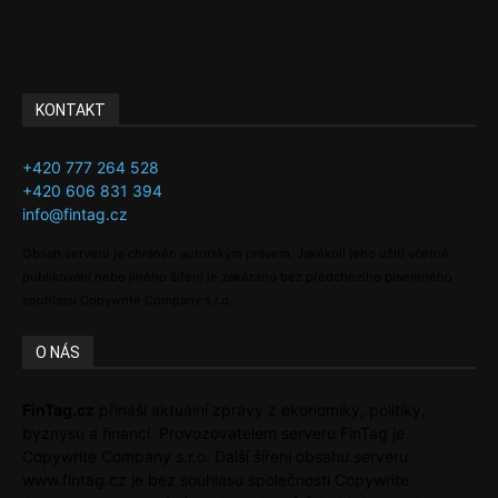
Ke kávě a čaji
Adman´s Choice
KONTAKT
+420 777 264 528
+420 606 831 394
info@fintag.cz
Obsah serveru je chráněn autorským právem. Jakékoli jeho užití včetně
publikování nebo jiného šíření je zakázáno bez předchozího písemného
souhlasu Copywrite Company s.r.o.
O NÁS
FinTag.cz
přináší aktuální zprávy z ekonomiky, politiky,
byznysu a financí. Provozovatelem serveru FinTag je
Copywrite Company s.r.o. Další šíření obsahu serveru
www.fintag.cz je bez souhlasu společnosti Copywrite