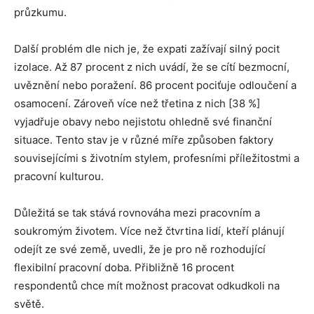
průzkumu.
Další problém dle nich je, že expati zažívají silný pocit
izolace. Až 87 procent z nich uvádí, že se cítí bezmocní,
uvěznění nebo poražení. 86 procent pociťuje odloučení a
osamocení. Zároveň více než třetina z nich [38 %]
vyjadřuje obavy nebo nejistotu ohledně své finanční
situace. Tento stav je v různé míře způsoben faktory
souvisejícími s životním stylem, profesními příležitostmi a
pracovní kulturou.
Důležitá se tak stává rovnováha mezi pracovním a
soukromým životem. Více než čtvrtina lidí, kteří plánují
odejít ze své země, uvedli, že je pro ně rozhodující
flexibilní pracovní doba. Přibližně 16 procent
respondentů chce mít možnost pracovat odkudkoli na
světě.