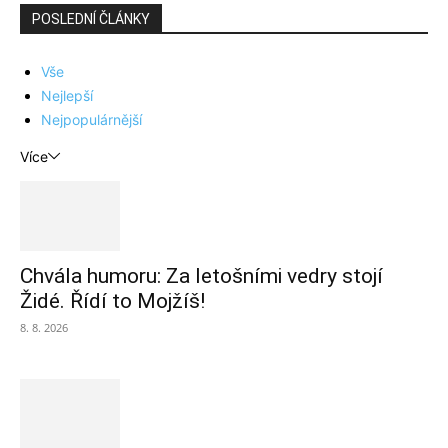
POSLEDNÍ ČLÁNKY
Vše
Nejlepší
Nejpopulárnější
Více
Chvála humoru: Za letošními vedry stojí
Židé. Řídí to Mojžíš!
8. 8. 2026