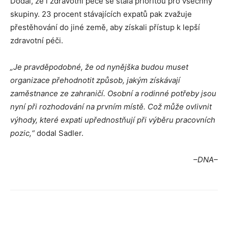
Dodal, že i zdravotní péče se stala prioritou pro všechny
skupiny. 23 procent stávajících expatů pak zvažuje
přestěhování do jiné země, aby získali přístup k lepší
zdravotní péči.
„Je pravděpodobné, že od nynějška budou muset
organizace přehodnotit způsob, jakým získávají
zaměstnance ze zahraničí. Osobní a rodinné potřeby jsou
nyní při rozhodování na prvním místě. Což může ovlivnit
výhody, které expati upřednostňují při výběru pracovních
pozic,“
dodal Sadler.
–DNA–