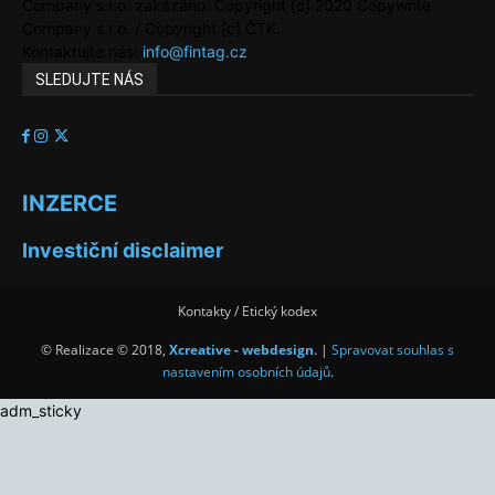
Company s.r.o. zakázáno. Copyright [c] 2020 Copywrite
Company s.r.o. / Copyright [c] ČTK.
Kontaktujte nás:
info@fintag.cz
SLEDUJTE NÁS
INZERCE
Investiční disclaimer
Kontakty / Etický kodex
© Realizace © 2018,
Xcreative - webdesign
. |
Spravovat souhlas s
nastavením osobních údajů
.
adm_sticky