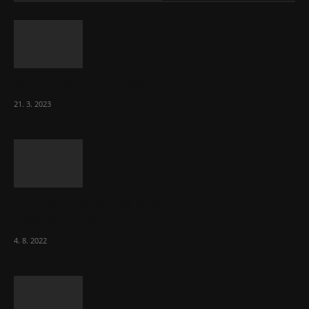
Komentář: Hanba Vám, prezidente Pavle…
21. 3. 2023
Za místenkové peklo ve vlacích mohou
cestující, tvrdí ČD
4. 8. 2022