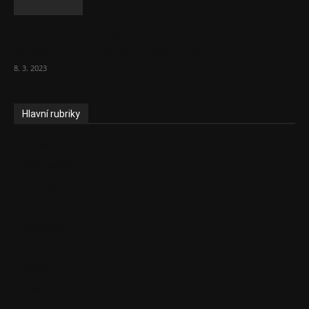
Vláda zvažuje vyšší zdanění chudých a
střední třídy. Bohaté nechá být
8. 3. 2023
Hlavní rubriky
Aktuality
Ekonomika
Politika
EU
Podcasty
Finance
Byznys
Investice