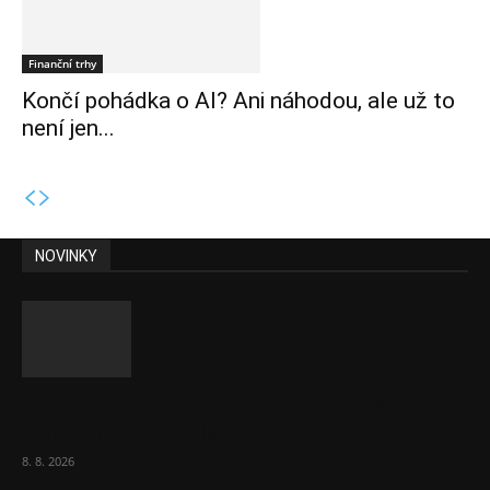
Finanční trhy
Končí pohádka o AI? Ani náhodou, ale už to
není jen...
NOVINKY
Chvála humoru: Za letošními vedry stojí
Židé. Řídí to Mojžíš!
8. 8. 2026