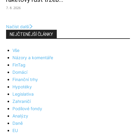
7. 8. 2026
Načíst další
NEJČTENĚJŠÍ ČLÁNKY
Vše
Názory a komentáře
FinTag
Domácí
Finanční trhy
Hypotéky
Legislativa
Zahraničí
Podílové fondy
Analýzy
Daně
EU