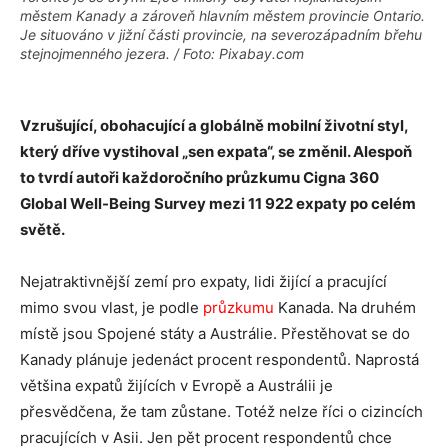
městem Kanady a zároveň hlavním městem provincie Ontario.
Je situováno v jižní části provincie, na severozápadním břehu
stejnojmenného jezera. / Foto: Pixabay.com
Vzrušující, obohacující a globálně mobilní životní styl,
který dříve vystihoval „sen expata“, se změnil. Alespoň
to tvrdí autoři každoročního průzkumu Cigna 360
Global Well-Being Survey mezi 11 922 expaty po celém
světě.
Nejatraktivnější zemí pro expaty, lidi žijící a pracující
mimo svou vlast, je podle
průzkumu
Kanada. Na druhém
místě jsou Spojené státy a Austrálie. Přestěhovat se do
Kanady plánuje jedenáct procent respondentů. Naprostá
většina expatů žijících v Evropě a Austrálii je
přesvědčena, že tam zůstane. Totéž nelze říci o cizincích
pracujících v Asii. Jen pět procent respondentů chce