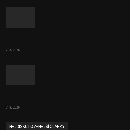
Ředitel CzechBusiness Klepáček komentuje
zahraniční obchod
7. 8. 2026
Eurokomisař pro migraci zjistil, co v EU ví
většina lidí už...
7. 8. 2026
NEJDISKUTOVANĚJŠÍ ČLÁNKY