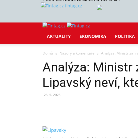
fintag.cz
AKTUALITY
EKONOMIKA
POLITIKA
Domů
Názory a komentáře
Analýza: Ministr zahra
Analýza: Ministr
Lipavský neví, kt
26. 5. 2025
Sdílet