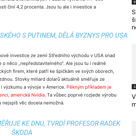
E
 činí 4,2 procenta. Jsou tu ale i investice a
S
š
n
SKÉHO S PUTINEM, DĚLÁ BYZNYS PRO USA
ónové investice ze zemí Středního východu v USA snad
 o něco „nepředstavitelného“. Ale jsou tu i reálné
ckých firem, které patří ke špičkám ve svých oborech,
zdnou. Stovky miliard dolarů aktuálně směřuje ze
 i výzkumu a vývoje v Americe.
Pěkným příkladem je
Z
enci, americká Nvidia
. Ta vůbec poprvé rozjede výrobu
V
u nejspíš věc docela nemožná.
m
ĚŘUJE KE DNU, TVRDÍ PROFESOR RADEK
ŠKODA