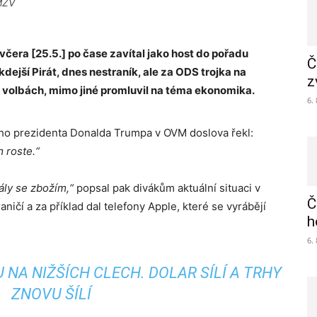
 MZV
včera [25.5.] po čase zavítal jako host do pořadu
Č
jší Pirát, dnes nestraník, ale za ODS trojka na
z
volbách, mimo jiné promluvil na téma ekonomika.
6.
ého prezidenta Donalda Trumpa v OVM doslova řekl:
 roste.“
ály se zbožím,“
popsal pak divákům aktuální situaci v
Č
čí a za příklad dal telefony Apple, které se vyrábějí
h
6.
 NA NIŽŠÍCH CLECH. DOLAR SÍLÍ A TRHY
ZNOVU ŠÍLÍ