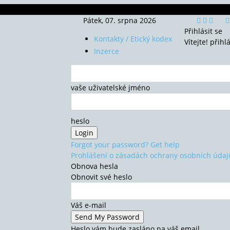
Pátek, 07. srpna 2026
Přihlásit se
Kontakty / Etický kodex
Vítejte! přihl
Inzerce
vaše uživatelské jméno
heslo
Forgot your password? Get help
Prohlášení o zásadách ochrany osobních údaj
Obnova hesla
Obnovit své heslo
Váš e-mail
Heslo vám bude zasláno na váš email