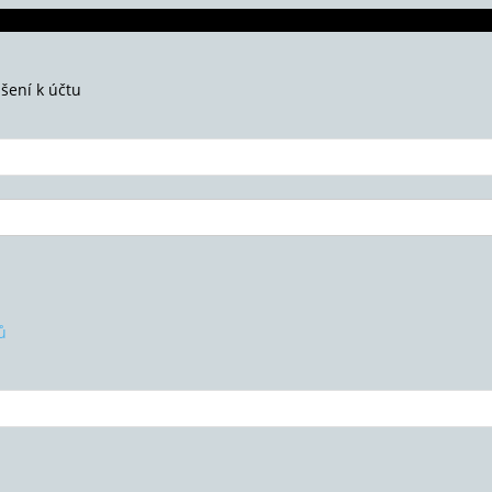
ášení k účtu
ů