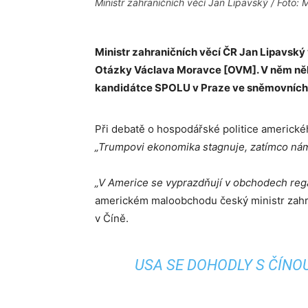
Ministr zahraničních věcí Jan Lipavský / Foto:
Ministr zahraničních věcí ČR Jan Lipavský 
Otázky Václava Moravce [OVM]. V něm někde
kandidátce SPOLU v Praze ve sněmovních 
Při debatě o hospodářské politice americk
„Trumpovi ekonomika stagnuje, zatímco nám
„V Americe se vyprazdňují v obchodech reg
americkém maloobchodu český ministr zahrani
v Číně.
USA SE DOHODLY S ČÍNOU