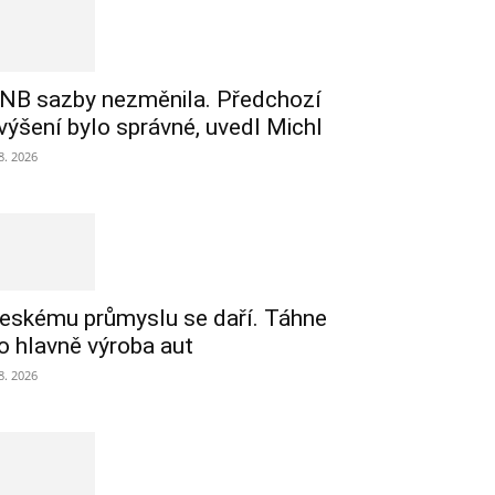
NB sazby nezměnila. Předchozí
výšení bylo správné, uvedl Michl
 8. 2026
eskému průmyslu se daří. Táhne
o hlavně výroba aut
 8. 2026