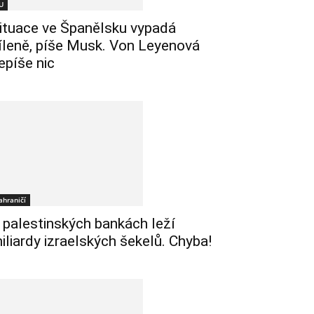
U
ituace ve Španělsku vypadá
íleně, píše Musk. Von Leyenová
epíše nic
ahraničí
 palestinských bankách leží
iliardy izraelských šekelů. Chyba!