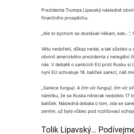
Prezidenta Trumpa Lipavský následně obvini
finančního prospěchu.
„Ale to bychom se dostávali někam, kde…“,
Větu nedořekl, důkaz nedal, a tak zůstalo u 
obvinil amerického prezidenta z nelegální č
nás. V debatě o sankcích EU proti Rusku si 
nyní EU schvaluje 18. balíček sankcí, náš min
„Sankce fungují. A čím víc fungují, tím víc síl
námitku, že se Ruska nikterak nedotklo 17 b
balíček. Následná debata o tom, zda se sank
zemím, už byla vůbec pod rozlišovací schop
Tolik Lipavský… Podívejme 