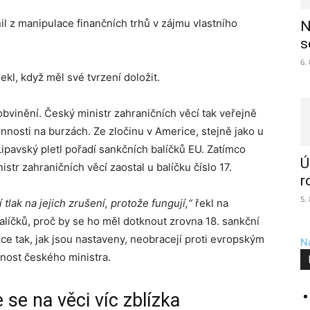
l z manipulace finančních trhů v zájmu vlastního
N
s
6.
řekl, když měl své tvrzení doložit.
obvinění. Český ministr zahraničních věcí tak veřejně
innosti na burzách. Ze zločinu v Americe, stejně jako u
Lipavský pletl pořadí sankčních balíčků EU. Zatímco
Ú
istr zahraničních věcí zaostal u balíčku číslo 17.
r
5.
í tlak na jejich zrušení, protože fungují,“
řekl na
alíčků, proč by se ho měl dotknout zrovna 18. sankční
ce tak, jak jsou nastaveny, neobracejí proti evropským
Na
nost českého ministra.
se na věci víc zblízka