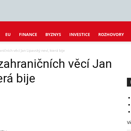
EU
FINANCE
BYZNYS
INVESTICE
ROZHOVORY
ničních věcí Jan Lipavský neví, která bije
 zahraničních věcí Jan
erá bije
Ví