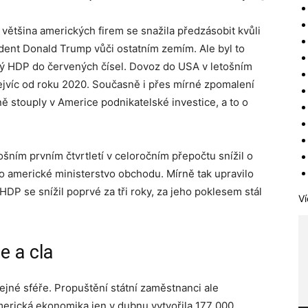
ětšina amerických firem se snažila předzásobit kvůli
dent Donald Trump vůči ostatním zemím. Ale byl to
cký HDP do červených čísel. Dovoz do USA v letošním
 nejvíc od roku 2020. Současně i přes mírné zpomalení
stouply v Americe podnikatelské investice, a to o
šním prvním čtvrtletí v celoročním přepočtu snížil o
o americké ministerstvo obchodu. Mírně tak upravilo
DP se snížil poprvé za tři roky, za jeho poklesem stál
Ví
e a cla
jné sféře. Propuštění státní zaměstnanci ale
Americká ekonomika jen v dubnu vytvořila 177 000