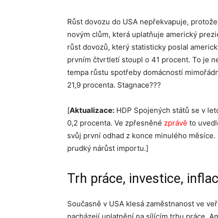
Růst dovozu do USA nepřekvapuje, protože v
novým clům, která uplatňuje americký prezi
růst dovozů, který statisticky poslal ameri
prvním čtvrtletí stoupl o 41 procent. To je
tempa růstu spotřeby domácností mimořádně 
21,9 procenta. Stagnace???
[
Aktualizace:
HDP Spojených států se v leto
0,2 procenta. Ve zpřesněné
zprávě
to uvedl
svůj první odhad z konce minulého měsíce. H
prudký nárůst importu.]
Trh práce, investice, inflac
Současně v USA klesá zaměstnanost ve veře
nacházejí uplatnění na sílícím trhu práce. 