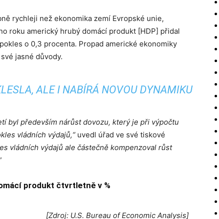
bně rychleji než ekonomika zemí Evropské unie,
kého roku americký hrubý domácí produkt [HDP] přidal
el pokles o 0,3 procenta. Propad americké ekonomiky
 své jasné důvody.
LESLA, ALE I NABÍRÁ NOVOU DYNAMIKU
í byl především nárůst dovozu, který je při výpočtu
kles vládních výdajů,“
uvedl úřad ve své tiskové
les vládních výdajů ale částečně kompenzoval růst
“
mácí produkt čtvrtletně v %
[Zdroj: U.S. Bureau of Economic Analysis]