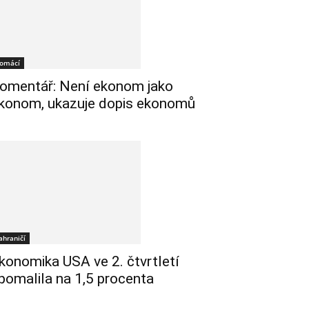
omácí
omentář: Není ekonom jako
konom, ukazuje dopis ekonomů
ahraničí
konomika USA ve 2. čtvrtletí
pomalila na 1,5 procenta