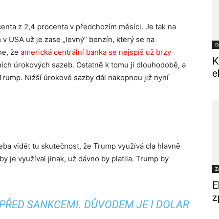
centa z 2,4 procenta v předchozím měsíci. Je tak na
v USA už je zase „levný“ benzín, který se na
D
ne, že
americká centrální banka se nejspíš už brzy
K
ích úrokových sazeb. Ostatně k tomu ji dlouhodobě, a
e
Trump. Nižší úrokové sazby dál nakopnou již nyní
 třeba vidět tu skutečnost, že Trump využívá cla hlavně
by je využíval jinak, už dávno by platila. Trump by
Z
E
z
PŘED SANKCEMI. DŮVODEM JE I DOLAR