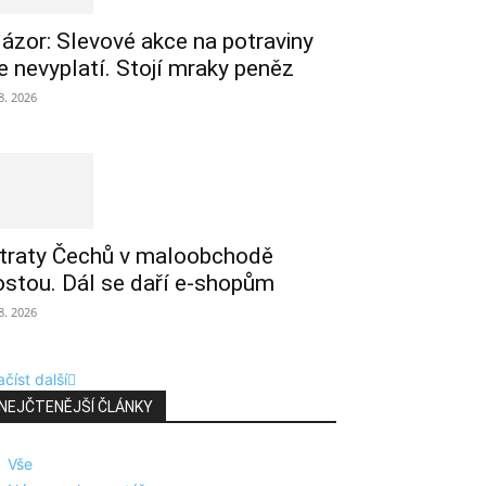
ázor: Slevové akce na potraviny
e nevyplatí. Stojí mraky peněz
 8. 2026
traty Čechů v maloobchodě
ostou. Dál se daří e-shopům
 8. 2026
číst další
NEJČTENĚJŠÍ ČLÁNKY
Vše