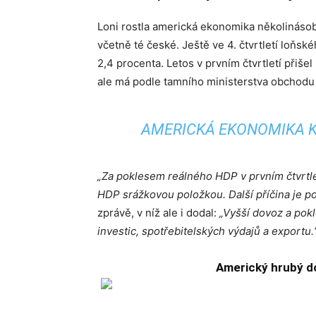
Loni rostla americká ekonomika několináso
včetně té české. Ještě ve 4. čtvrtletí loňs
2,4 procenta. Letos v prvním čtvrtletí přiš
ale má podle tamního ministerstva obchodu
AMERICKÁ EKONOMIKA K
„Za poklesem reálného HDP v prvním čtvrtlet
HDP srážkovou položkou. Další příčina je po
zprávě, v níž ale i dodal:
„Vyšší dovoz a pok
investic, spotřebitelských výdajů a exportu.
Americký hrubý do