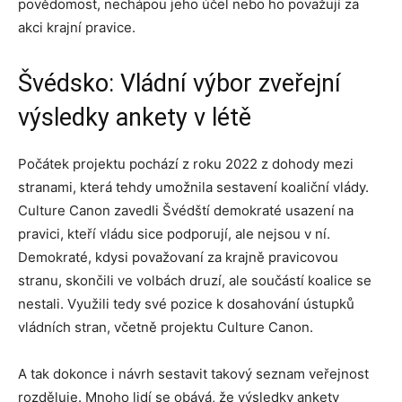
povědomost, nechápou jeho účel nebo ho považují za
akci krajní pravice.
Švédsko: Vládní výbor zveřejní
výsledky ankety v létě
Počátek projektu pochází z roku 2022 z dohody mezi
stranami, která tehdy umožnila sestavení koaliční vlády.
Culture Canon zavedli Švédští demokraté usazení na
pravici, kteří vládu sice podporují, ale nejsou v ní.
Demokraté, kdysi považovaní za krajně pravicovou
stranu, skončili ve volbách druzí, ale součástí koalice se
nestali. Využili tedy své pozice k dosahování ústupků
vládních stran, včetně projektu Culture Canon.
A tak dokonce i návrh sestavit takový seznam veřejnost
rozděluje. Mnoho lidí se obává, že výsledky ankety