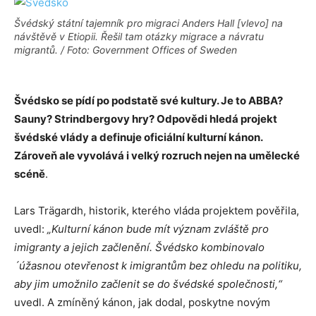
Švédský státní tajemník pro migraci Anders Hall [vlevo] na
návštěvě v Etiopii. Řešil tam otázky migrace a návratu
migrantů. / Foto: Government Offices of Sweden
Švédsko se pídí po podstatě své kultury. Je to ABBA?
Sauny? Strindbergovy hry? Odpovědi hledá projekt
švédské vlády a definuje oficiální kulturní kánon.
Zároveň ale vyvolává i velký rozruch nejen na umělecké
scéně
.
Lars Trägardh, historik, kterého vláda projektem pověřila,
uvedl:
„Kulturní kánon bude mít význam zvláště pro
imigranty a jejich začlenění. Švédsko kombinovalo
´úžasnou otevřenost k imigrantům bez ohledu na politiku,
aby jim umožnilo začlenit se do švédské společnosti,“
uvedl. A zmíněný kánon, jak dodal, poskytne novým