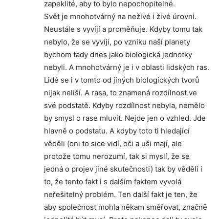
zapeklité, aby to bylo nepochopitelné.
Svět je mnohotvárný na neživé i živé úrovni.
Neustále s vyvíjí a proměňuje. Kdyby tomu tak
nebylo, že se vyvíjí, po vzniku naší planety
bychom tady dnes jako biologická jednotky
nebyli. A mnohotvárný je i v oblasti lidských ras.
Lidé se i v tomto od jiných biologických tvorů
nijak neliší. A rasa, to znamená rozdílnost ve
své podstatě. Kdyby rozdílnost nebyla, nemělo
by smysl o rase mluvit. Nejde jen o vzhled. Jde
hlavně o podstatu. A kdyby toto ti hledající
věděli (oni to sice vidí, oči a uši mají, ale
protože tomu nerozumí, tak si myslí, že se
jedná o projev jiné skutečnosti) tak by věděli i
to, že tento fakt i s dalším faktem vyvolá
neřešitelný problém. Ten další fakt je ten, že
aby společnost mohla někam směřovat, značně