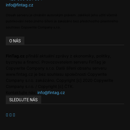
info@fintag.cz
Obsah serveru je chráněn autorským právem. Jakékoli jeho užití včetně
publikování nebo jiného šíření je zakázáno bez předchozího písemného
souhlasu Copywrite Company s.r.o.
O NÁS
FinTag.cz
přináší aktuální zprávy z ekonomiky, politiky,
byznysu a financí. Provozovatelem serveru FinTag je
Copywrite Company s.r.o. Další šíření obsahu serveru
www.fintag.cz je bez souhlasu společnosti Copywrite
Company s.r.o. zakázáno. Copyright [c] 2020 Copywrite
Company s.r.o. / Copyright [c] ČTK.
Kontaktujte nás:
info@fintag.cz
SLEDUJTE NÁS