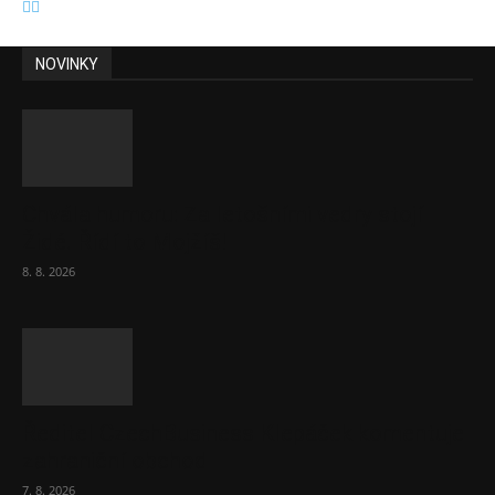
NOVINKY
Chvála humoru: Za letošními vedry stojí
Židé. Řídí to Mojžíš!
8. 8. 2026
Ředitel CzechBusiness Klepáček komentuje
zahraniční obchod
7. 8. 2026