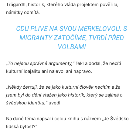
Trägardh, historik, kterého vláda projektem pověřila,
námitky odmítá.
CDU PLIVE NA SVOU MERKELOVOU. S
MIGRANTY ZATOČÍME, TVRDÍ PŘED
VOLBAMI
„To nejsou správné argumenty,“
řekl a dodal, že necítí
kulturní loajalitu ani nalevo, ani napravo.
„Někdy žertuji, že se jako kulturní člověk necítím a že
jsem byl do dění vtažen jako historik, který se zajímá o
švédskou identitu,“
uvedl.
Na dané téma napsal i celou knihu s názvem „Je Švédsko
lidská bytost?“