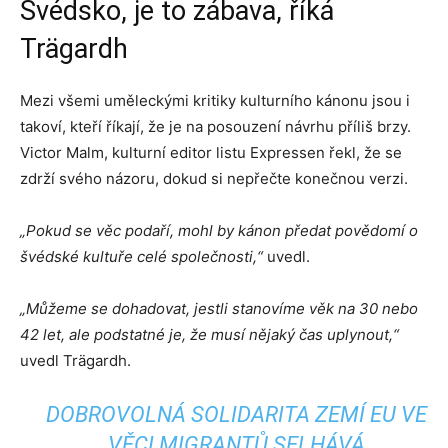
Švédsko, je to zábava, říká
Trägardh
Mezi všemi uměleckými kritiky kulturního kánonu jsou i
takoví, kteří říkají, že je na posouzení návrhu příliš brzy.
Victor Malm, kulturní editor listu Expressen řekl, že se
zdrží svého názoru, dokud si nepřečte konečnou verzi.
„Pokud se věc podaří, mohl by kánon předat povědomí o
švédské kultuře celé společnosti,“
uvedl.
„Můžeme se dohadovat, jestli stanovíme věk na 30 nebo
42 let, ale podstatné je, že musí nějaký čas uplynout,“
uvedl Trägardh.
DOBROVOLNÁ SOLIDARITA ZEMÍ EU VE
VĚCI MIGRANTŮ SELHÁVÁ