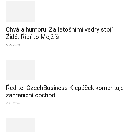
Chvála humoru: Za letošními vedry stojí
Židé. Řídí to Mojžíš!
8. 8. 2026
Ředitel CzechBusiness Klepáček komentuje
zahraniční obchod
7. 8. 2026