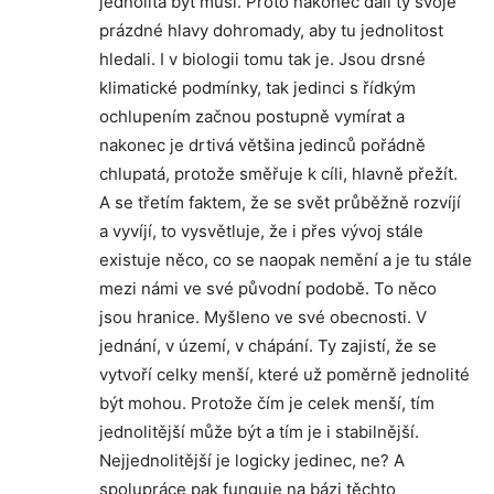
jednolitá být musí. Proto nakonec dali ty svoje
prázdné hlavy dohromady, aby tu jednolitost
hledali. I v biologii tomu tak je. Jsou drsné
klimatické podmínky, tak jedinci s řídkým
ochlupením začnou postupně vymírat a
nakonec je drtivá většina jedinců pořádně
chlupatá, protože směřuje k cíli, hlavně přežít.
A se třetím faktem, že se svět průběžně rozvíjí
a vyvíjí, to vysvětluje, že i přes vývoj stále
existuje něco, co se naopak nemění a je tu stále
mezi námi ve své původní podobě. To něco
jsou hranice. Myšleno ve své obecnosti. V
jednání, v území, v chápání. Ty zajistí, že se
vytvoří celky menší, které už poměrně jednolité
být mohou. Protože čím je celek menší, tím
jednolitější může být a tím je i stabilnější.
Nejjednolitější je logicky jedinec, ne? A
spolupráce pak funguje na bázi těchto