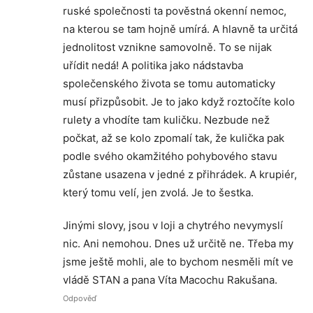
ruské společnosti ta pověstná okenní nemoc,
na kterou se tam hojně umírá. A hlavně ta určitá
jednolitost vznikne samovolně. To se nijak
uřídit nedá! A politika jako nádstavba
společenského života se tomu automaticky
musí přizpůsobit. Je to jako když roztočíte kolo
rulety a vhodíte tam kuličku. Nezbude než
počkat, až se kolo zpomalí tak, že kulička pak
podle svého okamžitého pohybového stavu
zůstane usazena v jedné z přihrádek. A krupiér,
který tomu velí, jen zvolá. Je to šestka.
Jinými slovy, jsou v loji a chytrého nevymyslí
nic. Ani nemohou. Dnes už určitě ne. Třeba my
jsme ještě mohli, ale to bychom nesměli mít ve
vládě STAN a pana Víta Macochu Rakušana.
Odpověď