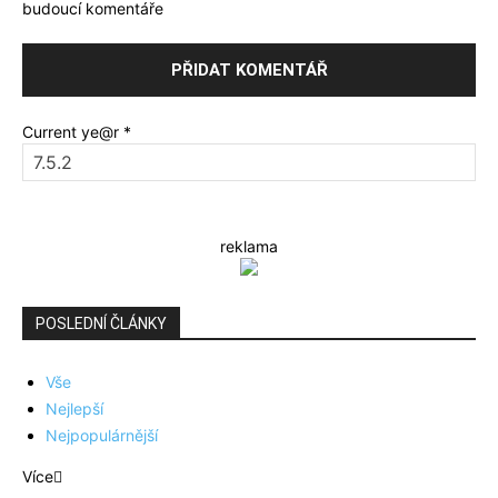
budoucí komentáře
Current ye@r
*
reklama
POSLEDNÍ ČLÁNKY
Vše
Nejlepší
Nejpopulárnější
Více