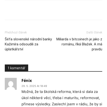
Předchozí článek
Další článek
Šéfa slovenské národní banky
Miliarda v bitcoinech je jako z
Kažimíra odsoudili za
románu, říká Blažek. A má
úplatkářství
pravdu
1 komentář
Fénix
29. 5. 2025 At 18:49
Možná, že ta školská reforma, která si dala za
úkol některé věci, třeba i maturitu, reformovat,
přinese výsledky. Zaslechl jsem v rádiu, že by si