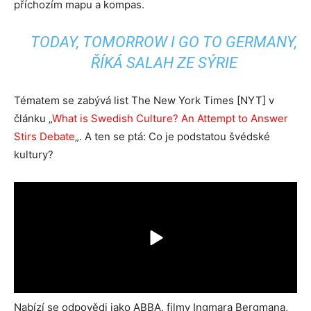
příchozím mapu a kompas.
TODAY, TOMORROW I GO TO GERMANY,
ŘÍKÁ SALAH ZE SÝRIE
Tématem se zabývá list The New York Times [NYT] v
článku „
What is Swedish Culture? An Attempt to Answer
Stirs Debate
„. A ten se ptá: Co je podstatou švédské
kultury?
Nabízí se odpovědi jako ABBA, filmy Ingmara Bergmana,