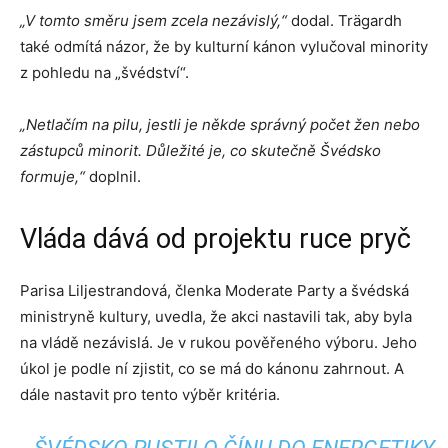
„V tomto směru jsem zcela nezávislý,“
dodal. Trägardh
také odmítá názor, že by kulturní kánon vylučoval minority
z pohledu na „švédství“.
„Netlačím na pilu, jestli je někde správný počet žen nebo
zástupců minorit. Důležité je, co skutečně Švédsko
formuje,“
doplnil.
Vláda dává od projektu ruce pryč
Parisa Liljestrandová, členka Moderate Party a švédská
ministryně kultury, uvedla, že akci nastavili tak, aby byla
na vládě nezávislá. Je v rukou pověřeného výboru. Jeho
úkol je podle ní zjistit, co se má do kánonu zahrnout. A
dále nastavit pro tento výběr kritéria.