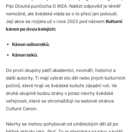
Pipi Dlouhá punčocha či IKEA. Nalézt odpověď je téměř
nemožné, ale švédská vláda se o to přeci jen pokouší.
Její akce se rozjela už v roce 2023 pod názvem
Kulturní
kánon po dvou kolejích:
Kánon odborníků.
Kánon laiků.
Do první skupiny patří akademici, novináři, historici a
další autority. Ti mají vybrat sto děl nebo jiných kulturních
počinů, které hrají ve švédské kultuře zásadní roli. Ve
druhé skupině budou brány v potaz návrhy švédské
veřejnosti, které se shromažďují na webové stránce
Culture Canon.
Návrhy se mohou pohybovat od uměleckých děl až po
běžné aktivity jako „fika“. To je přestávka na kávu a koláč.