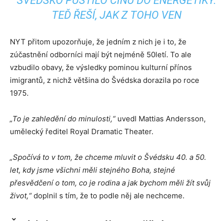
ŠVÉDSKO PUSTILO ČÍNU DO ENERGETIKY.
TEĎ ŘEŠÍ, JAK Z TOHO VEN
NYT přitom upozorňuje, že jedním z nich je i to, že
zúčastnění odborníci mají být nejméně 50letí. To ale
vzbudilo obavy, že výsledky pominou kulturní přínos
imigrantů, z nichž většina do Švédska dorazila po roce
1975.
„To je zahledění do minulosti,“
uvedl Mattias Andersson,
umělecký ředitel Royal Dramatic Theater.
„Spočívá to v tom, že chceme mluvit o Švédsku 40. a 50.
let, kdy jsme všichni měli stejného Boha, stejné
přesvědčení o tom, co je rodina a jak bychom měli žít svůj
život,“
doplnil s tím, že to podle něj ale nechceme.