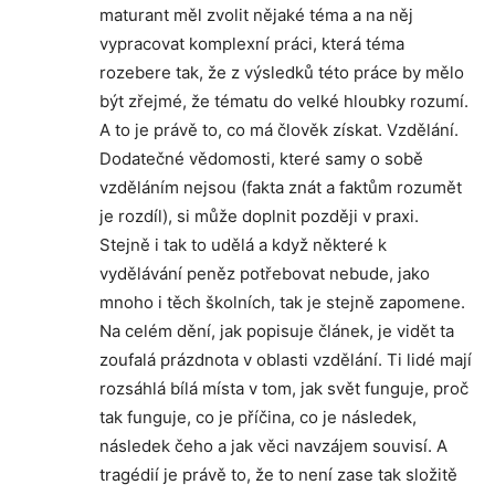
maturant měl zvolit nějaké téma a na něj
vypracovat komplexní práci, která téma
rozebere tak, že z výsledků této práce by mělo
být zřejmé, že tématu do velké hloubky rozumí.
A to je právě to, co má člověk získat. Vzdělání.
Dodatečné vědomosti, které samy o sobě
vzděláním nejsou (fakta znát a faktům rozumět
je rozdíl), si může doplnit později v praxi.
Stejně i tak to udělá a když některé k
vydělávání peněz potřebovat nebude, jako
mnoho i těch školních, tak je stejně zapomene.
Na celém dění, jak popisuje článek, je vidět ta
zoufalá prázdnota v oblasti vzdělání. Ti lidé mají
rozsáhlá bílá místa v tom, jak svět funguje, proč
tak funguje, co je příčina, co je následek,
následek čeho a jak věci navzájem souvisí. A
tragédií je právě to, že to není zase tak složitě