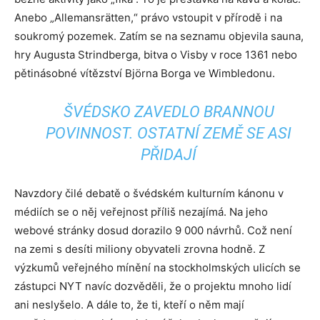
Anebo „Allemansrätten,“ právo vstoupit v přírodě i na
soukromý pozemek. Zatím se na seznamu objevila sauna,
hry Augusta Strindberga, bitva o Visby v roce 1361 nebo
pětinásobné vítězství Björna Borga ve Wimbledonu.
ŠVÉDSKO ZAVEDLO BRANNOU
POVINNOST. OSTATNÍ ZEMĚ SE ASI
PŘIDAJÍ
Navzdory čilé debatě o švédském kulturním kánonu v
médiích se o něj veřejnost příliš nezajímá. Na jeho
webové stránky dosud dorazilo 9 000 návrhů. Což není
na zemi s desíti miliony obyvateli zrovna hodně. Z
výzkumů veřejného mínění na stockholmských ulicích se
zástupci NYT navíc dozvěděli, že o projektu mnoho lidí
ani neslyšelo. A dále to, že ti, kteří o něm mají