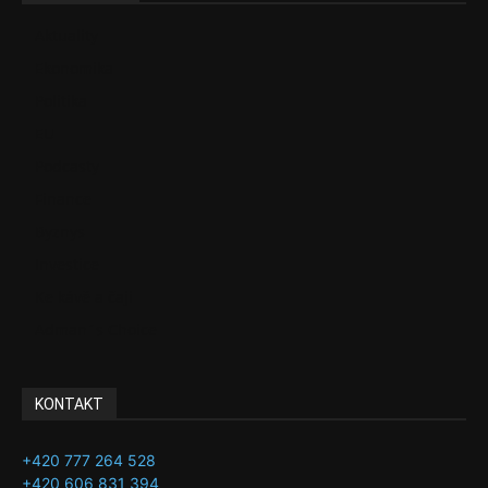
Aktuality
Ekonomika
Politika
EU
Podcasty
Finance
Byznys
Investice
Ke kávě a čaji
Adman´s Choice
KONTAKT
+420 777 264 528
+420 606 831 394