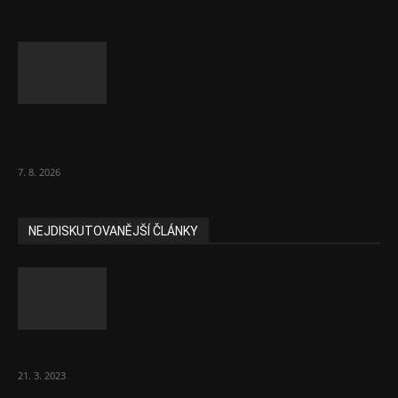
Eurokomisař pro migraci zjistil, co v EU ví
většina lidí už...
7. 8. 2026
NEJDISKUTOVANĚJŠÍ ČLÁNKY
Komentář: Hanba Vám, prezidente Pavle…
21. 3. 2023