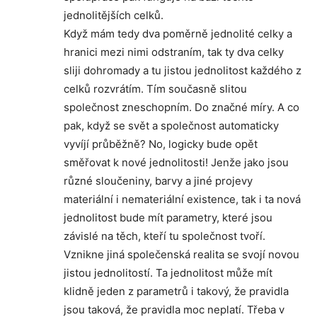
jednolitějších celků.
Když mám tedy dva poměrně jednolité celky a
hranici mezi nimi odstraním, tak ty dva celky
sliji dohromady a tu jistou jednolitost každého z
celků rozvrátím. Tím současně slitou
společnost zneschopním. Do značné míry. A co
pak, když se svět a společnost automaticky
vyvíjí průběžně? No, logicky bude opět
směřovat k nové jednolitosti! Jenže jako jsou
různé sloučeniny, barvy a jiné projevy
materiální i nemateriální existence, tak i ta nová
jednolitost bude mít parametry, které jsou
závislé na těch, kteří tu společnost tvoří.
Vznikne jiná společenská realita se svojí novou
jistou jednolitostí. Ta jednolitost může mít
klidně jeden z parametrů i takový, že pravidla
jsou taková, že pravidla moc neplatí. Třeba v