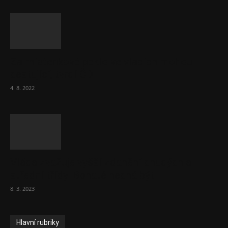
Za místenkové peklo ve vlacích mohou
cestující, tvrdí ČD
4. 8. 2022
Vláda zvažuje vyšší zdanění chudých a
střední třídy. Bohaté nechá být
8. 3. 2023
Hlavní rubriky