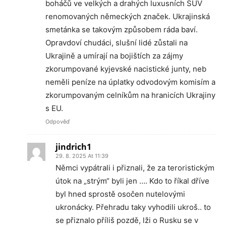
boháčů ve velkých a drahých luxusních SUV
renomovaných německých značek. Ukrajinská
smetánka se takovým způsobem ráda baví.
Opravdoví chudáci, slušní lidé zůstali na
Ukrajině a umírají na bojištích za zájmy
zkorumpované kyjevské nacistické junty, neb
neměli peníze na úplatky odvodovým komisím a
zkorumpovaným celníkům na hranicích Ukrajiny
s EU.
Odpověď
jindrich1
29. 8. 2025 At 11:39
Němci vypátrali i přiznali, že za teroristickým
útok na „strým“ byli jen …. Kdo to říkal dříve
byl hned sprostě osočen nutelovými
ukronácky. Přehradu taky vyhodili ukroš.. to
se přiznalo příliš pozdě, lži o Rusku se v