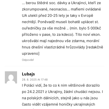
… berou štědré soc. dávky a Ukrajinci, kteří ze
zkorumpované, neonaciss… mafiemi ovládané
UA utekli před 20-25 lety je taky v Evropě
nechtějí. Poněvadž museli bohatě uplácet st.
ouředníčky za vše možné .. (min. bylo 5 000kč
přiloženo v pase, to za kdeco). Tito noví ekon.
ukrošvábi mají najednou vše zdarma, morální
hnus dnešní vlastizrádné hrůzovlády [redakčně
upraveno]
Odpověď
Lubajs
28. 8. 2025 At 17:48
I Poláci vidí, že to co k nim většinově dorazilo
po 24.2.2021 z Ukrajiny, žádní chudáci nejsou. I
na polských dálnicích, stejně jako u nás jsou
často vidět vzájemné honičky ukrajinských