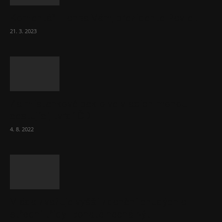
Komentář: Hanba Vám, prezidente Pavle…
21. 3. 2023
Za místenkové peklo ve vlacích mohou
cestující, tvrdí ČD
4. 8. 2022
Vláda zvažuje vyšší zdanění chudých a
střední třídy. Bohaté nechá být