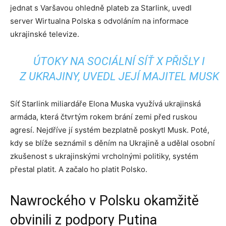
jednat s Varšavou ohledně plateb za Starlink, uvedl
server Wirtualna Polska s odvoláním na informace
ukrajinské televize.
ÚTOKY NA SOCIÁLNÍ SÍŤ X PŘIŠLY I
Z UKRAJINY, UVEDL JEJÍ MAJITEL MUSK
Síť Starlink miliardáře Elona Muska využívá ukrajinská
armáda, která čtvrtým rokem brání zemi před ruskou
agresí. Nejdříve jí systém bezplatně poskytl Musk. Poté,
kdy se blíže seznámil s děním na Ukrajině a udělal osobní
zkušenost s ukrajinskými vrcholnými politiky, systém
přestal platit. A začalo ho platit Polsko.
Nawrockého v Polsku okamžitě
obvinili z podpory Putina