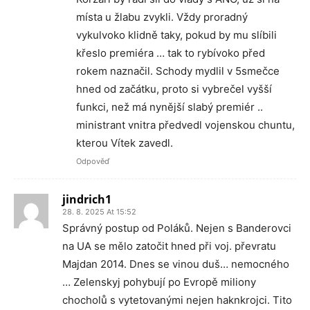
místa u žlabu zvykli. Vždy proradný
vykulvoko klidně taky, pokud by mu slíbili
křeslo premiéra … tak to rybívoko před
rokem naznačil. Schody mydlil v 5smečce
hned od začátku, proto si vybrečel vyšší
funkci, než má nynější slabý premiér ..
ministrant vnitra předvedl vojenskou chuntu,
kterou Vítek zavedl.
Odpověď
jindrich1
28. 8. 2025 At 15:52
Správný postup od Poláků. Nejen s Banderovci
na UA se mělo zatočit hned při voj. převratu
Majdan 2014. Dnes se vinou duš… nemocného
… Zelenskyj pohybují po Evropě miliony
chocholů s vytetovanými nejen haknkrojci. Tito