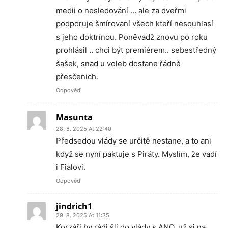
medii o nesledování … ale za dveřmi
podporuje šmírovaní všech kteří nesouhlasí
s jeho doktrínou. Poněvadž znovu po roku
prohlásil .. chci být premiérem.. sebestředný
šašek, snad u voleb dostane řádně
přesčenich.
Odpověď
Masunta
28. 8. 2025 At 22:40
Předsedou vlády se určitě nestane, a to ani
když se nyní paktuje s Piráty. Myslím, že vadí
i Fialovi.
Odpověď
jindrich1
29. 8. 2025 At 11:35
Korzáři by rádi šli do vlády s ANO, už si na