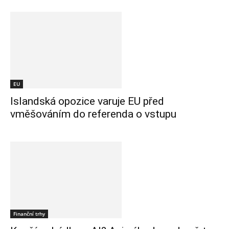
EU
Islandská opozice varuje EU před
vměšováním do referenda o vstupu
Finanční trhy