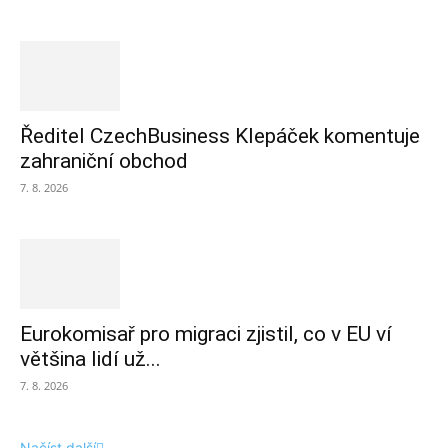
Ředitel CzechBusiness Klepáček komentuje
zahraniční obchod
7. 8. 2026
Eurokomisař pro migraci zjistil, co v EU ví
většina lidí už...
7. 8. 2026
Načíst další