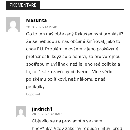
7 KOMENTÁŘE
Masunta
28. 8. 2025 At 15:48
Co to ten náš obřezaný Rakušan nyní prohlásil?
Že se nebudou u nás občané šmírovat, jako to
chce EU. Problém je ovšem v jeho prokázané
prolhanosti, když se o něm ví, že pro veřejnou
spotřebu mluví jinak, než je jeho reálpolitika a
to, co říká za zavřenými dveřmi. Více věřím
polskému politikovi, než někomu z naší
pětikolky.
Odpověď
jindrich1
28. 8. 2025 At 16:15
Objevilo se na provládním seznam-
hnov*nky. Vždy zákeřný ropušan mluví před