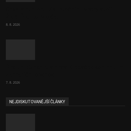
Chvála humoru: Za letošními vedry stojí
Židé. Řídí to Mojše!
8. 8. 2026
Ředitel CzechBusiness Klepáček komentuje
zahraniční obchod
7. 8. 2026
NEJDISKUTOVANĚJŠÍ ČLÁNKY