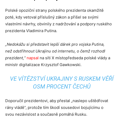
Polské opoziční strany polského prezidenta okamžitě
poté, kdy vetoval příslušný zákon a přišel se svými
vlastními návrhy, obvinily z nadržování a podpory ruského
prezidenta Vladimira Putina.
„Nedokážu si představit lepší dárek pro vojska Putina,
než odstřihnout Ukrajinu od internetu, o čemž rozhodl
prezident,“
napsal
na síti X místopředseda polské vlády a
ministr digitalizace Krzysztof Gawkowski.
VE VÍTĚZSTVÍ UKRAJINY S RUSKEM VĚŘÍ
OSM PROCENT ČECHŮ
Doporučil prezidentovi, aby přestal „naslepo uštědřovat
rány vládě“, protože tím škodí sousedovi bojujícímu o
svou nezávislost a současně pomáhá Rusku.