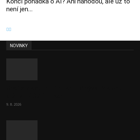
Končí pohádka o AI? Ani náhodou, ale už to
není jen...
NOVINKY
Obcí s vlastními firmami přibývá. Majoritu
drží v 1 037 firmách
9. 8. 2026