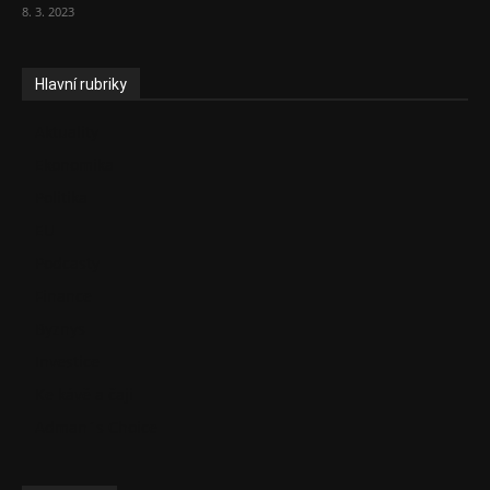
8. 3. 2023
Hlavní rubriky
Aktuality
Ekonomika
Politika
EU
Podcasty
Finance
Byznys
Investice
Ke kávě a čaji
Adman´s Choice