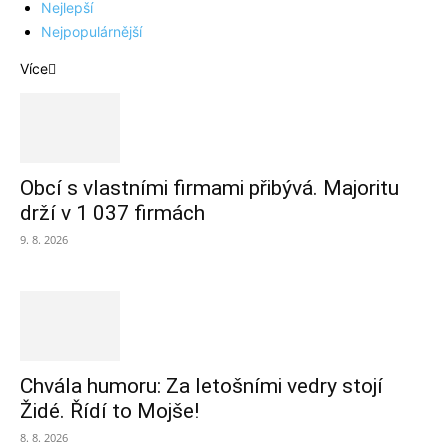
Nejlepší
Nejpopulárnější
Více
Obcí s vlastními firmami přibývá. Majoritu
drží v 1 037 firmách
9. 8. 2026
Chvála humoru: Za letošními vedry stojí
Židé. Řídí to Mojše!
8. 8. 2026