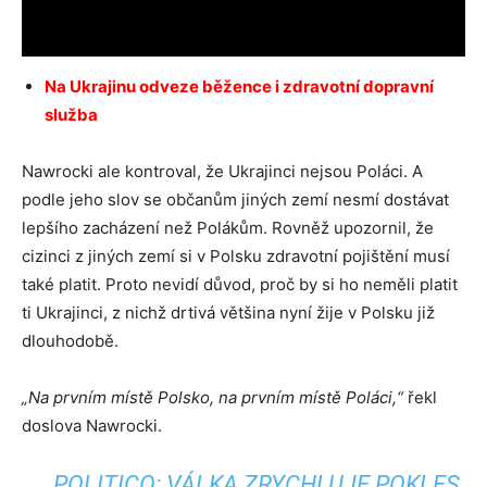
Na Ukrajinu odveze běžence i zdravotní dopravní
služba
Nawrocki ale kontroval, že Ukrajinci nejsou Poláci. A
podle jeho slov se občanům jiných zemí nesmí dostávat
lepšího zacházení než Polákům. Rovněž upozornil, že
cizinci z jiných zemí si v Polsku zdravotní pojištění musí
také platit. Proto nevidí důvod, proč by si ho neměli platit
ti Ukrajinci, z nichž drtivá většina nyní žije v Polsku již
dlouhodobě.
„Na prvním místě Polsko, na prvním místě Poláci,“
řekl
doslova Nawrocki.
POLITICO: VÁLKA ZRYCHLUJE POKLES