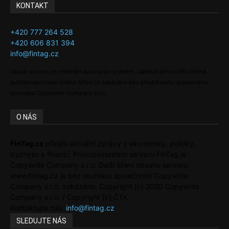
KONTAKT
+420 777 264 528
+420 606 831 394
info@fintag.cz
Obsah serveru je chráněn autorským právem. Jakékoli jeho užití včetně
publikování nebo jiného šíření je zakázáno bez předchozího písemného
souhlasu Copywrite Company s.r.o.
O NÁS
FinTag.cz
přináší aktuální zprávy z ekonomiky, politiky,
byznysu a financí. Provozovatelem serveru FinTag je
Copywrite Company s.r.o. Další šíření obsahu serveru
www.fintag.cz je bez souhlasu společnosti Copywrite
Company s.r.o. zakázáno. Copyright [c] 2020 Copywrite
Company s.r.o. / Copyright [c] ČTK.
Kontaktujte nás:
info@fintag.cz
SLEDUJTE NÁS