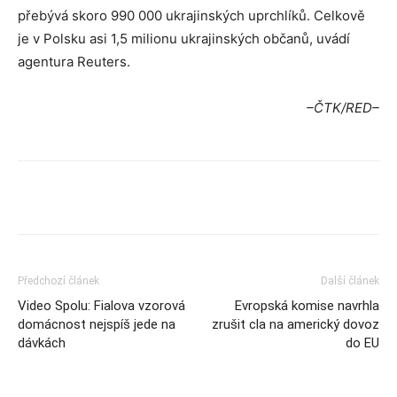
přebývá skoro 990 000 ukrajinských uprchlíků. Celkově
je v Polsku asi 1,5 milionu ukrajinských občanů, uvádí
agentura Reuters.
–ČTK/RED–
Předchozí článek
Další článek
Video Spolu: Fialova vzorová
Evropská komise navrhla
domácnost nejspíš jede na
zrušit cla na americký dovoz
dávkách
do EU