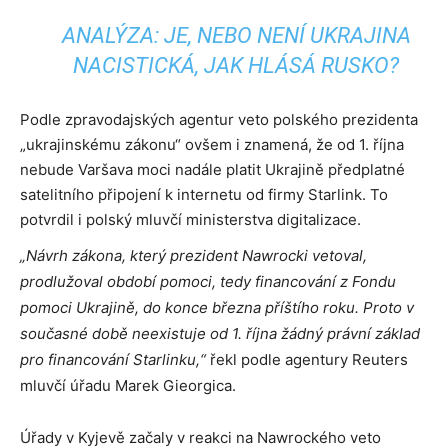
ANALÝZA: JE, NEBO NENÍ UKRAJINA
NACISTICKÁ, JAK HLÁSÁ RUSKO?
Podle zpravodajských agentur veto polského prezidenta
„ukrajinskému zákonu“ ovšem i znamená, že od 1. října
nebude Varšava moci nadále platit Ukrajině předplatné
satelitního připojení k internetu od firmy Starlink. To
potvrdil i polský mluvčí ministerstva digitalizace.
„Návrh zákona, který prezident Nawrocki vetoval,
prodlužoval období pomoci, tedy financování z Fondu
pomoci Ukrajině, do konce března příštího roku. Proto v
současné době neexistuje od 1. října žádný právní základ
pro financování Starlinku,“
řekl podle agentury Reuters
mluvčí úřadu Marek Gieorgica.
Úřady v Kyjevě začaly v reakci na Nawrockého veto