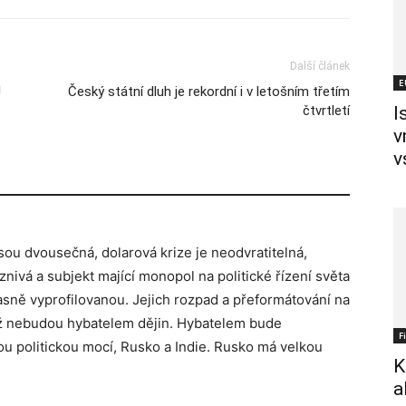
Další článek
E
!
Český státní dluh je rekordní i v letošním třetím
čtvrtletí
I
v
v
sou dvousečná, dolarová krize je neodvratitelná,
nivá a subjekt mající monopol na politické řízení světa
sně vyprofilovanou. Jejich rozpad a přeformátování na
už nebudou hybatelem dějin. Hybatelem bude
F
u politickou mocí, Rusko a Indie. Rusko má velkou
K
a