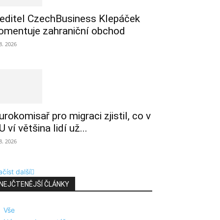
editel CzechBusiness Klepáček
omentuje zahraniční obchod
 8. 2026
urokomisař pro migraci zjistil, co v
U ví většina lidí už...
 8. 2026
číst další
NEJČTENĚJŠÍ ČLÁNKY
Vše