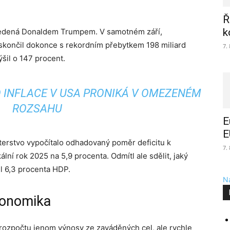
Ř
k
vedená Donaldem Trumpem. V samotném září,
 skončil dokonce s rekordním přebytkem 198 miliard
7.
ýšil o 147 procent.
O INFLACE V USA PRONIKÁ V OMEZENÉM
ROZSAHU
E
E
sterstvo vypočítalo odhadovaný poměr deficitu k
7.
í rok 2025 na 5,9 procenta. Odmítl ale sdělit, jaký
il 6,3 procenta HDP.
Na
konomika
 rozpočtu jenom výnosy ze zaváděných cel, ale rychle