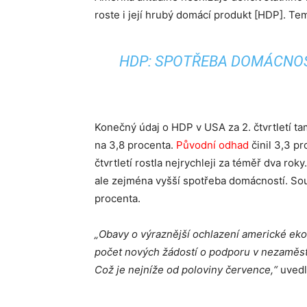
roste i její hrubý domácí produkt [HDP]. Te
HDP: SPOTŘEBA DOMÁCNOST
Konečný údaj o HDP v USA za 2. čtvrtletí t
na 3,8 procenta.
Původní odhad
činil 3,3 p
čtvrtletí rostla nejrychleji za téměř dva rok
ale zejména vyšší spotřeba domácností. So
procenta.
„Obavy o výraznější ochlazení americké eko
počet nových žádostí o podporu v nezaměstna
Což je nejníže od poloviny července,“
uvedl