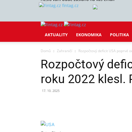
fintag.cz
AKTUALITY
EKONOMIKA
POLITIKA
Domů
Zahraničí
Rozpočtový deficit USA poprvé od
Rozpočtový defi
roku 2022 klesl. 
17. 10. 2025
Sdílet