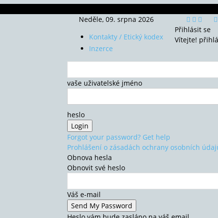
Neděle, 09. srpna 2026
Přihlásit se
Kontakty / Etický kodex
Vítejte! přihl
Inzerce
vaše uživatelské jméno
heslo
Forgot your password? Get help
Prohlášení o zásadách ochrany osobních údaj
Obnova hesla
Obnovit své heslo
Váš e-mail
Heslo vám bude zasláno na váš email