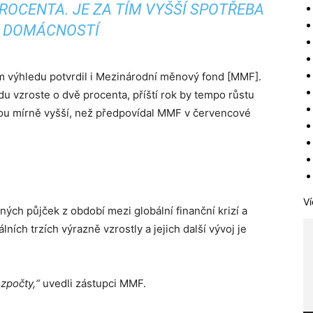
PROCENTA. JE ZA TÍM VYŠŠÍ SPOTŘEBA
DOMÁCNOSTÍ
 výhledu potvrdil i Mezinárodní měnový fond [MMF].
u vzroste o dvě procenta, příští rok by tempo růstu
jsou mírně vyšší, než předpovídal MMF v červencové
Ví
ých půjček z období mezi globální finanční krizí a
ích trzích výrazně vzrostly a jejich další vývoj je
ozpočty,“
uvedli zástupci MMF.