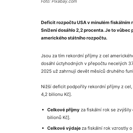
Foto: Pixabay.com
Deficit rozpočtu USA v minulém fiskálním ro
Snížení dosáhlo 2,2 procenta. Je to vůbec 
amerického státního rozpočtu.
Jsou za tím rekordní příjmy z cel americkéh
dosáhl úctyhodných v přepočtu necelých 37 b
2025 už zahrnují devět měsíců druhého fu
Nižší deficit podpořily rekordní příjmy z cel
4,2 bilionu Kč].
Celkové příjmy
za fiskální rok se zvýšily
bilionů Kč].
Celkové výdaje
za fiskální rok vzrostly 