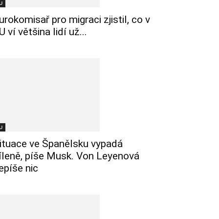
U
urokomisař pro migraci zjistil, co v
U ví většina lidí už...
U
ituace ve Španělsku vypadá
íleně, píše Musk. Von Leyenová
epíše nic