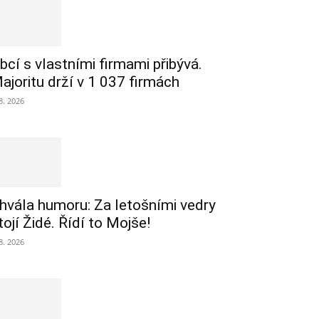
bcí s vlastními firmami přibývá.
ajoritu drží v 1 037 firmách
 8. 2026
hvála humoru: Za letošními vedry
tojí Židé. Řídí to Mojše!
 8. 2026