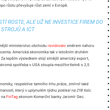
mpo růstu převyšuje růst zemí v Evropě.
Í ROSTE, ALE UŽ NE INVESTICE FIREM DO
STROJŮ A ICT
amější ministerstvo obchodu
revidovalo
směrem nahoru
rocenta. Americká ekonomika tak v letošním druhém
y. Za lepším výsledkem stojí silnější americký export,
ukromá spotřeba v USA stoupla mezičtvrtletně o 2,5
nomiky, respektive tamního trhu práce, zmírnil také
nosti, který v uplynulém týdnu poklesl na 218 tisíc.
 na
FinTag
ekonom Komerční banky Jaromír Gec.