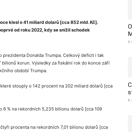
ce klesl o 41 miliard dolarů [cca 852 mld. Kč].
O
poprvé od roku 2022, kdy se snížil schodek
M
9.
o prezidenta Donalda Trumpa. Celkový deficit i tak
ilionů korun. Výsledky za fiskální rok do konce září
nkčního období Trumpa.
C
, které stouply o 142 procent na 202 miliard dolarů [cca
s
8.
 o 6 % na rekordních 5,235 bilionu dolarů [cca 109
o čtyři procenta na rekordních 7,01 bilionu dolarů [cca