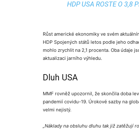
HDP USA ROSTE O 3,8 
Růst americké ekonomiky ve svém aktuálním
HDP Spojených států letos podle jeho odhad
mohlo zrychlit na 2,1 procenta. Oba údaje 
aktualizaci jarního výhledu.
Dluh USA
MMF rovněž upozornil, že skončila doba levn
pandemií covidu-19. Úrokové sazby na globáln
velmi nejistý.
„Náklady na obsluhu dluhu tak již zatěžují r