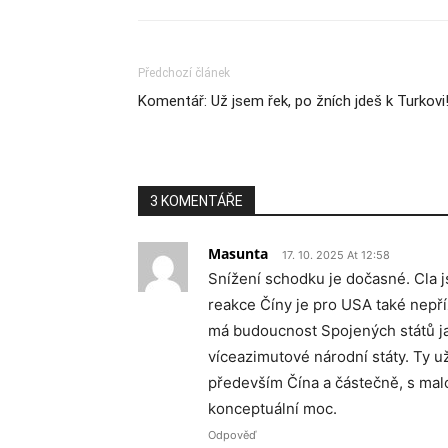
Předchozí článek
Komentář: Už jsem řek, po žních jdeš k Turkovi
3 KOMENTÁŘE
Masunta
17. 10. 2025 At 12:58
Snížení schodku je dočasné. Cla j
reakce Číny je pro USA také nepříz
má budoucnost Spojených států ja
víceazimutové národní státy. Ty 
především Čína a částečně, s malo
konceptuální moc.
Odpověď