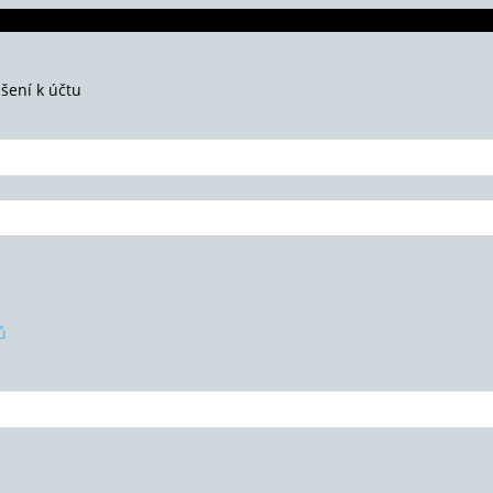
ášení k účtu
ů