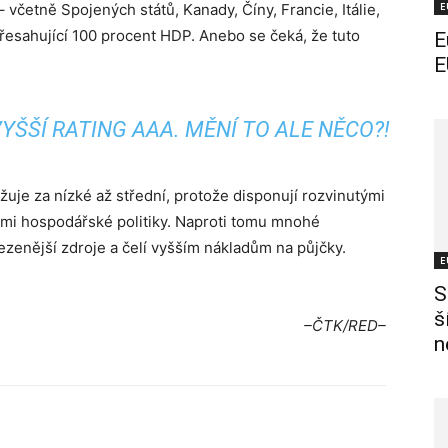
E
včetně Spojených států, Kanady, Číny, Francie, Itálie,
přesahující 100 procent HDP. Anebo se čeká, že tuto
E
E
ŠŠÍ RATING AAA. MĚNÍ TO ALE NĚCO?!
uje za nízké až střední, protože disponují rozvinutými
stmi hospodářské politiky. Naproti tomu mnohé
ezenější zdroje a čelí vyšším nákladům na půjčky.
E
S
š
–ČTK/RED–
n