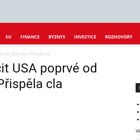
EU
FINANCE
BYZNYS
INVESTICE
ROZHOVORY
 roku 2022 klesl. Přispěla cla
cit USA poprvé od
Přispěla cla
Ví