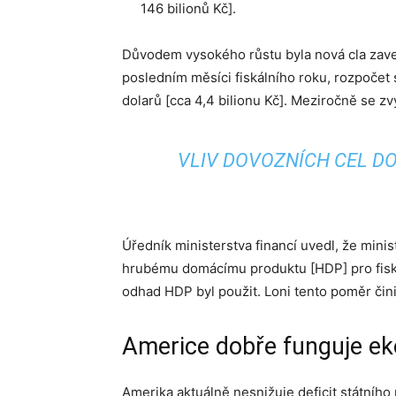
146 bilionů Kč].
Důvodem vysokého růstu byla nová cla za
posledním měsíci fiskálního roku, rozpočet
dolarů [cca 4,4 bilionu Kč]. Meziročně se zv
VLIV DOVOZNÍCH CEL D
Úředník ministerstva financí uvedl, že mini
hrubému domácímu produktu [HDP] pro fiskáln
odhad HDP byl použit. Loni tento poměr čin
Americe dobře funguje e
Amerika aktuálně nesnižuje deficit státního