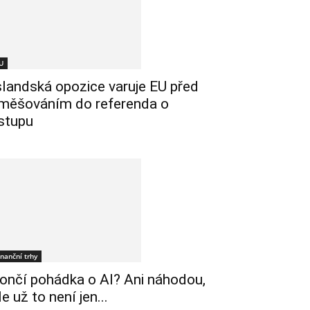
U
slandská opozice varuje EU před
měšováním do referenda o
stupu
inanční trhy
ončí pohádka o AI? Ani náhodou,
le už to není jen...