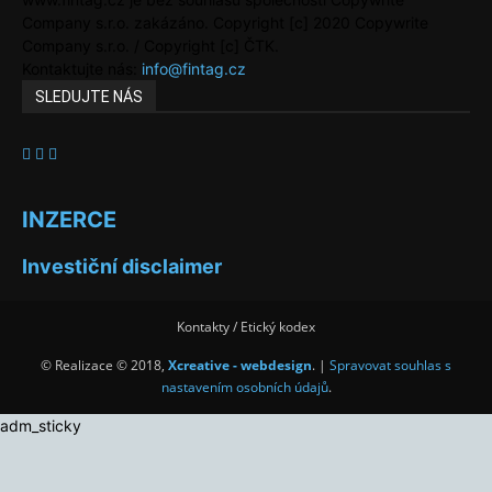
Company s.r.o. zakázáno. Copyright [c] 2020 Copywrite
Company s.r.o. / Copyright [c] ČTK.
Kontaktujte nás:
info@fintag.cz
SLEDUJTE NÁS
INZERCE
Investiční disclaimer
Kontakty / Etický kodex
© Realizace © 2018,
Xcreative - webdesign
. |
Spravovat souhlas s
nastavením osobních údajů
.
adm_sticky