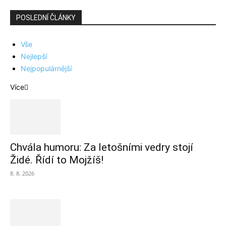
POSLEDNÍ ČLÁNKY
Vše
Nejlepší
Nejpopulárnější
Více
Chvála humoru: Za letošními vedry stojí
Židé. Řídí to Mojžíš!
8. 8. 2026