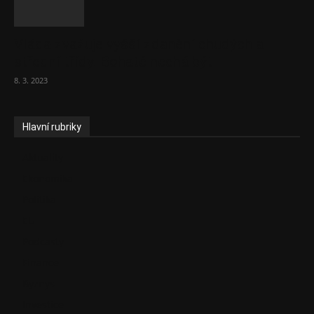
Vláda zvažuje vyšší zdanění chudých a
střední třídy. Bohaté nechá být
8. 3. 2023
Hlavní rubriky
Aktuality
Ekonomika
Politika
EU
Podcasty
Finance
Byznys
Investice