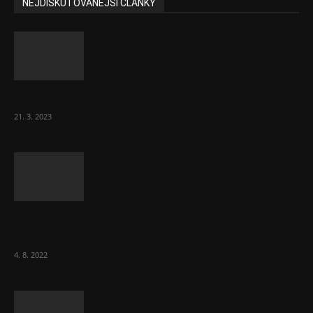
NEJDISKUTOVANĚJŠÍ ČLÁNKY
Komentář: Hanba Vám, prezidente Pavle…
21. 3. 2023
Za místenkové peklo ve vlacích mohou
cestující, tvrdí ČD
4. 8. 2022