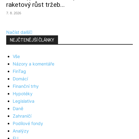
raketový růst tržeb...
7. 8. 2026
Načíst další
NEJČTENĚJŠÍ ČLÁNKY
Vše
Názory a komentáře
FinTag
Domácí
Finanční trhy
Hypotéky
Legislativa
Daně
Zahraničí
Podílové fondy
Analýzy
EU