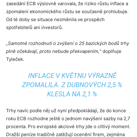
zasedání ECB výslovně varovala, že riziko růstu inflace a
zpomalení ekonomického růstu se současně prohlubuje.
Od té doby se situace nezměnila ve prospěch
spotřebitelů ani investorů.
„Samotné rozhodnutí o zvýšení o 25 bazických bodů trhy
plně očekávají, proto nebude překvapením,“
doplňuje
Tyleček.
INFLACE V KVĚTNU VÝRAZNĚ
ZPOMALILA. Z DUBNOVÝCH 2,5 %
KLESLA NA 2,1 %
Trhy navíc podle něj už nyní předpokládají, že do konce
roku ECB rozhodne ještě o jednom navýšení sazby na 2,7
procenta. Pro evropské akciové trhy jde o citlivý moment.
Dražší peníze tradičně zatěžují ocenění firem, zejména