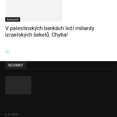
Zahraničí
V palestinských bankách leží miliardy
izraelských šekelů. Chyba!
NOVINKY
Chvála humoru: Za letošními vedry stojí
Židé. Řídí to Mojžíš!
8. 8. 2026