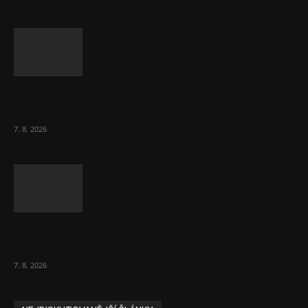
Ředitel CzechBusiness Klepáček komentuje
zahraniční obchod
7. 8. 2026
Eurokomisař pro migraci zjistil, co v EU ví
většina lidí už...
7. 8. 2026