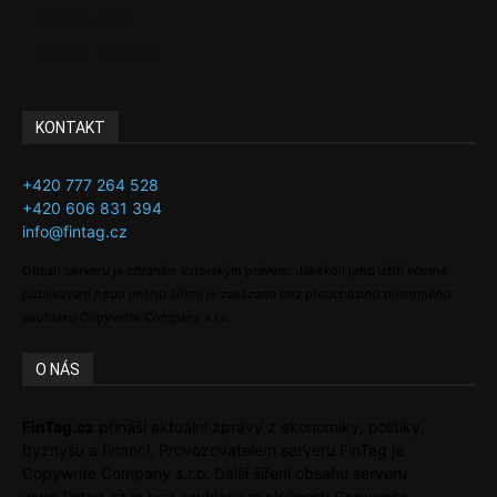
Ke kávě a čaji
Adman´s Choice
KONTAKT
+420 777 264 528
+420 606 831 394
info@fintag.cz
Obsah serveru je chráněn autorským právem. Jakékoli jeho užití včetně
publikování nebo jiného šíření je zakázáno bez předchozího písemného
souhlasu Copywrite Company s.r.o.
O NÁS
FinTag.cz
přináší aktuální zprávy z ekonomiky, politiky,
byznysu a financí. Provozovatelem serveru FinTag je
Copywrite Company s.r.o. Další šíření obsahu serveru
www.fintag.cz je bez souhlasu společnosti Copywrite