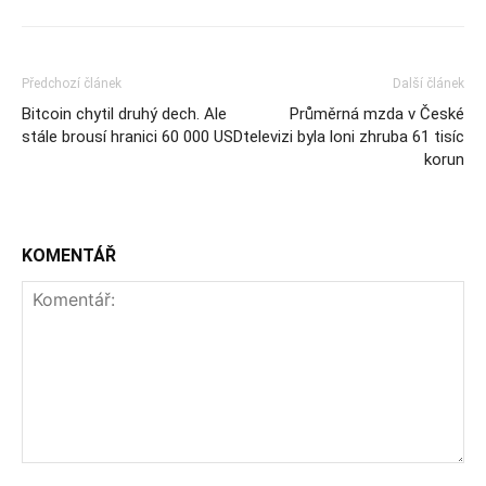
Předchozí článek
Další článek
Bitcoin chytil druhý dech. Ale
Průměrná mzda v České
stále brousí hranici 60 000 USD
televizi byla loni zhruba 61 tisíc
korun
KOMENTÁŘ