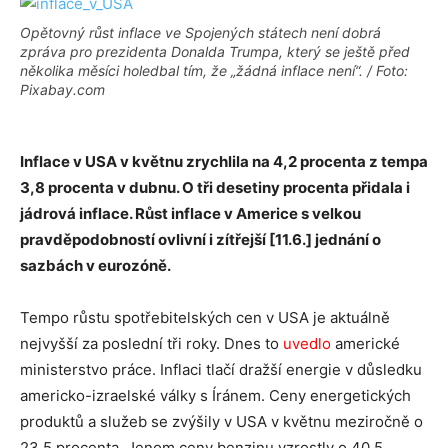
Opětovný růst inflace ve Spojených státech není dobrá
zpráva pro prezidenta Donalda Trumpa, který se ještě před
několika měsíci holedbal tím, že „žádná inflace není“. / Foto:
Pixabay.com
Inflace v USA v květnu zrychlila na 4,2 procenta z tempa
3,8 procenta v dubnu. O tři desetiny procenta přidala i
jádrová inflace. Růst inflace v Americe s velkou
pravděpodobností ovlivní i zítřejší [11.6.] jednání o
sazbách v eurozóně.
Tempo růstu spotřebitelských cen v USA je aktuálně
nejvyšší za poslední tři roky. Dnes to
uvedlo
americké
ministerstvo práce. Inflaci tlačí dražší energie v důsledku
americko-izraelské války s Íránem. Ceny energetických
produktů a služeb se zvýšily v USA v květnu meziročně o
23,5 procenta. Jenom ceny benzinu vzrostly o 40,5