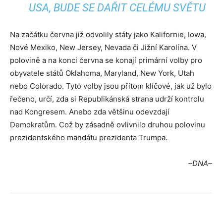
USA, BUDE SE DAŘIT CELÉMU SVĚTU
Na začátku června již odvolily státy jako Kalifornie, Iowa,
Nové Mexiko, New Jersey, Nevada či Jižní Karolína. V
polovině a na konci června se konají primární volby pro
obyvatele států Oklahoma, Maryland, New York, Utah
nebo Colorado. Tyto volby jsou přitom klíčové, jak už bylo
řečeno, určí, zda si Republikánská strana udrží kontrolu
nad Kongresem. Anebo zda většinu odevzdají
Demokratům. Což by zásadně ovlivnilo druhou polovinu
prezidentského mandátu prezidenta Trumpa.
–DNA–