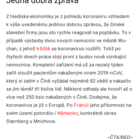
Jedna dobrá zpráva
Z hlediska ekonomiky je z pohledu koronaviru vzhledem
k výše uvedenému jedinou dobrou zprávou, že čínské
stavební firmy jsou sto rychle reagovat na poptávku. To v
případě výstavby dvou nových nemocnic ve městě Wu-
chan, z jehož
tržiště
se koronavirus rozšířil. Totiž po
čtyřech dnech práce stojí první z budov nově vznikající
nemocnice. Kompletní zařízení má už za necelý týden
začít sloužit pacientům nakaženým virem 2019-nCoV,
který si zatím v Číně vyžádal nejméně 82 obětí a nakazilo
se jím téměř tři tisííce lidí. Některé odhady ale hovoří až o
více než 250 tisíc nakažených v Číně. Dodejme, že
koronavirus je již v Evropě. Po
Francii
jeho přítomnost na
svém území potvrdilo i
Německo
, konkrétně okres
Starnberg u Mnichova.
–ČTK/RED–