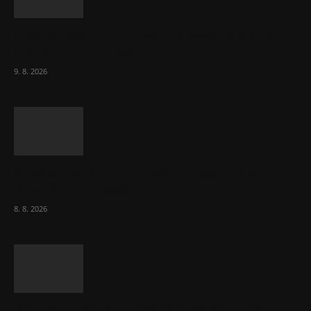
Obcí s vlastními firmami přibývá. Majoritu
drží v 1 037 firmách
9. 8. 2026
Chvála humoru: Za letošními vedry stojí
Židé. Řídí to Mojše!
8. 8. 2026
Ředitel CzechBusiness Klepáček komentuje