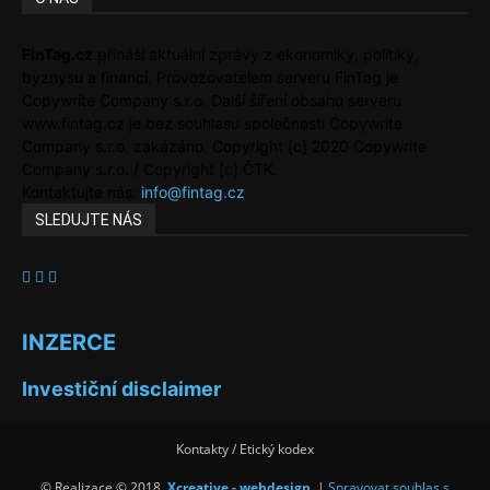
FinTag.cz
přináší aktuální zprávy z ekonomiky, politiky,
byznysu a financí. Provozovatelem serveru FinTag je
Copywrite Company s.r.o. Další šíření obsahu serveru
www.fintag.cz je bez souhlasu společnosti Copywrite
Company s.r.o. zakázáno. Copyright [c] 2020 Copywrite
Company s.r.o. / Copyright [c] ČTK.
Kontaktujte nás:
info@fintag.cz
SLEDUJTE NÁS
INZERCE
Investiční disclaimer
Kontakty / Etický kodex
© Realizace © 2018,
Xcreative - webdesign
. |
Spravovat souhlas s