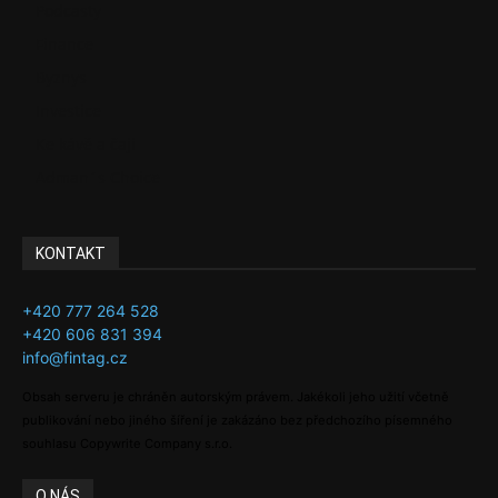
Podcasty
Finance
Byznys
Investice
Ke kávě a čaji
Adman´s Choice
KONTAKT
+420 777 264 528
+420 606 831 394
info@fintag.cz
Obsah serveru je chráněn autorským právem. Jakékoli jeho užití včetně
publikování nebo jiného šíření je zakázáno bez předchozího písemného
souhlasu Copywrite Company s.r.o.
O NÁS