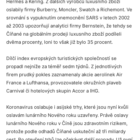
Hermés a Kering. Z dalších výrobců luxusního zboží
oslabily firmy Burberry, Moncler, Swatch a Richemont. Ve
srovnání s vypuknutím onemocnění SARS v letech 2002
až 2003 upozorňují analytici firmy Bernstein, že tehdy se
Číňané na globálním prodeji luxusního zboží podíleli
dvěma procenty, loni to však již bylo 35 procent.
Dílčí index evropských turistických společností se
propadl nejníže za téměř sedm týdnů. Z jednotlivých
firem prudký pokles zaznamenaly akcie aerolinek Air
France a Lufthansa, provozovatele okružních plaveb
Carnival či hotelových skupin Accor a IHG.
Koronavirus oslabuje i asijské trhy, které jsou nyní kvůli
oslavám lunárního Nového roku uzavřeny. Právě oslavy
lunárního Nového roku v Číně jsou zdravotním rizikem,
protože podle odhadů Číňané uskuteční až tři miliardy
cest. Po otevření trhů lze očekávat další propady. Už nyní