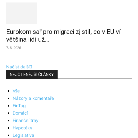
Eurokomisař pro migraci zjistil, co v EU ví
většina lidí už...
7. 8. 2026
Načíst další
NEJČTENĚJŠÍ ČLÁNKY
Vše
Názory a komentáře
FinTag
Domácí
Finanční trhy
Hypotéky
Legislativa