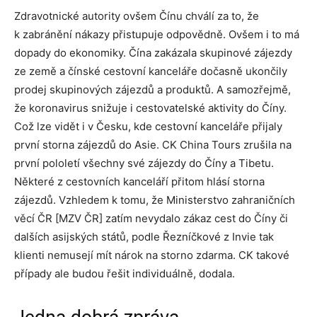
Zdravotnické autority ovšem Čínu chválí za to, že
k zabránění nákazy přistupuje odpovědně. Ovšem i to má
dopady do ekonomiky. Čína zakázala skupinové zájezdy
ze země a čínské cestovní kanceláře dočasně ukončily
prodej skupinových zájezdů a produktů. A samozřejmě,
že koronavirus snižuje i cestovatelské aktivity do Číny.
Což lze vidět i v Česku, kde cestovní kanceláře přijaly
první storna zájezdů do Asie. CK China Tours zrušila na
první pololetí všechny své zájezdy do Číny a Tibetu.
Některé z cestovních kanceláří přitom hlásí storna
zájezdů. Vzhledem k tomu, že Ministerstvo zahraničních
věcí ČR [MZV ČR] zatím nevydalo zákaz cest do Číny či
dalších asijských států, podle Řezníčkové z Invie tak
klienti nemusejí mít nárok na storno zdarma. CK takové
případy ale budou řešit individuálně, dodala.