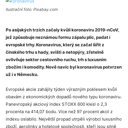
Ilustrační foto: Pixabay.com
Po asijských trzích začaly kvůli koronaviru 2019-nCoV,
jež způsobuje neznámou formu zápalu plic, padat i
evropské trhy. Koronavirus, který se začal šířit z
čínského trhu s hady, svišti a netopýry, zřetelně
ovlivňuje sektor cestovního ruchu, trh s luxusním
zbožím i komodity. Nově navíc byl koronavirus potvrzen
už i v Německu.
Evropské akcie zahájily týden výrazným poklesem kvůli
obavám z ekonomických dopadů nového typu koronaviru.
Panevropský akciový index STOXX 600 klesl o 2,3
procenta na 414,07 bodu. Více než 97 procent akcií z
indexu oslabilo. Největší propad utrpěli výrobci luxusního
zboží, aerolinky a hotelové společnosti, kteří jsou silně