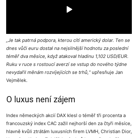
„Je tak patrná podpora, kterou cítí americký dolar. Ten se
dnes vůči euru dostal na nejsilnější hodnotu za poslední
téměř dva měsíce, když atakoval hladinu 1,102 USD/EUR.
Ruku v ruce s rostoucí averzí se vstup do nového týdne
nevydařil měnám
rozvíjejících
se trhů,“
upřesňuje Jan
Vejmělek.
O luxus není zájem
Index německých akcií DAX klesl o téměř tři procenta a
francouzský index CAC zažil nejhorší den za čtyři měsíce,
hlavně kvůli ztrátám luxusních firem LVMH, Christian Dior,