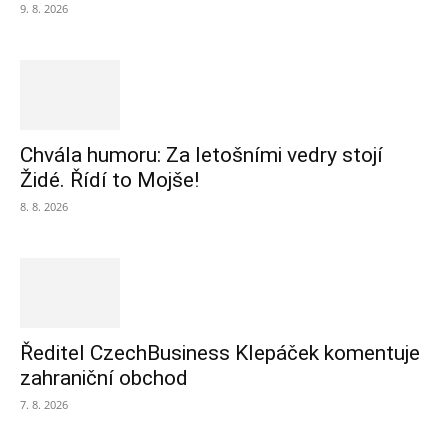
9. 8. 2026
Chvála humoru: Za letošními vedry stojí
Židé. Řídí to Mojše!
8. 8. 2026
Ředitel CzechBusiness Klepáček komentuje
zahraniční obchod
7. 8. 2026