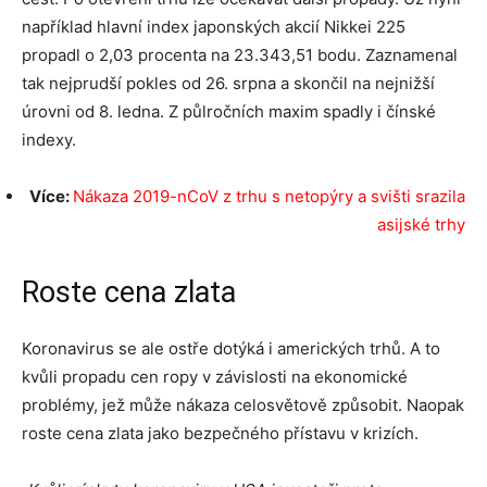
například hlavní index japonských akcií Nikkei 225
propadl o 2,03 procenta na 23.343,51 bodu. Zaznamenal
tak nejprudší pokles od 26. srpna a skončil na nejnižší
úrovni od 8. ledna. Z půlročních maxim spadly i čínské
indexy.
Více:
Nákaza 2019-nCoV z trhu s netopýry a svišti srazila
asijské trhy
Roste cena zlata
Koronavirus se ale ostře dotýká i amerických trhů. A to
kvůli propadu cen ropy v závislosti na ekonomické
problémy, jež může nákaza celosvětově způsobit. Naopak
roste cena zlata jako bezpečného přístavu v krizích.