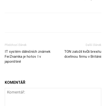
Předchozí článek
Další článek
IT systém dálničních známek
TON založil kvůli brexitu
FerZnamka je hotov. I v
dceřinou firmu v Británii
japonštině
KOMENTÁŘ