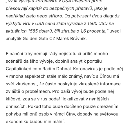
„Kvůli výskytu koronaviru v USA investoři proto
přesouvají kapitál do bezpečných přístavů, jako je
například zlato nebo stříbro. Od potvrzení dvou diagnóz
výskytu viru v USA cena zlata vyrazila z 1560 USD na
aktuálních 1585 dolarů, čili zhruba o 1,6 procenta,“
uvedl
analytik Golden Gate CZ Marek Brávník.
Finanční trhy nemají rády nejistotu či příliš mnoho
scénářů dalšího vývoje, doplnil analytik portálu
Capitalinked.com Radim Dohnal. Koronavirus je podle něj
v mnoha aspektech stále málo známý, navíc s Čínou má
svět zkušenost, že často poskytuje zkreslené informace
zvláště o problémech. Pro další vývoj bude podle něj
klíčové, zda se virus podaří lokalizovat v nynějších
ohniscích. Pokud toho bude docíleno pouze omezením
pohybu milionů osob v rámci Číny, dopady na světovou
ekonomiku budou minimální.