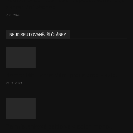
zahraniční obchod
7. 8. 2026
NEJDISKUTOVANĚJŠÍ ČLÁNKY
Komentář: Hanba Vám, prezidente Pavle…
21. 3. 2023
Za místenkové peklo ve vlacích mohou