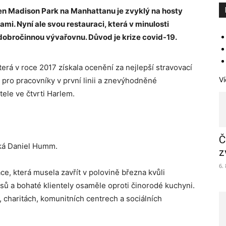
n Madison Park na Manhattanu je zvyklý na hosty
ami. Nyní ale svou restauraci, která v minulosti
 dobročinnou vývařovnu. Důvod je krize covid-19.
která v roce 2017 získala ocenění za nejlepší stravovací
Ví
l pro pracovníky v první linii a znevýhodněné
tele ve čtvrti Harlem.
Č
ká Daniel Humm.
z
6.
ce, která musela zavřít v polovině března kvůli
sů a bohaté klientely osaměle oproti činorodé kuchyni.
h, charitách, komunitních centrech a sociálních