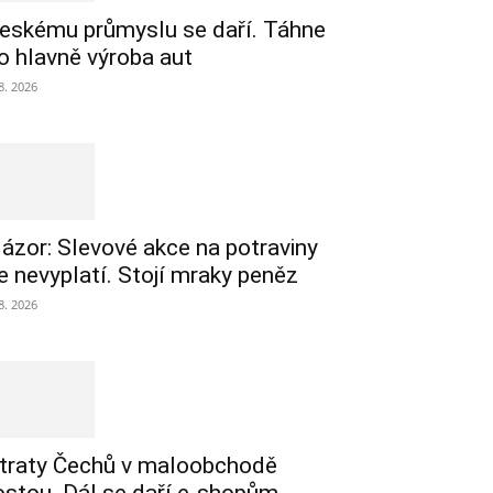
eskému průmyslu se daří. Táhne
o hlavně výroba aut
 8. 2026
ázor: Slevové akce na potraviny
e nevyplatí. Stojí mraky peněz
 8. 2026
traty Čechů v maloobchodě