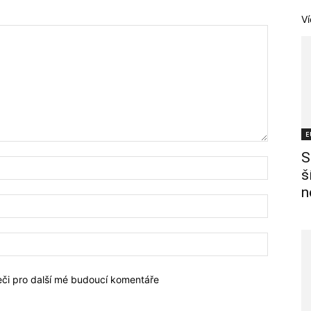
Ví
E
S
š
n
žeči pro další mé budoucí komentáře