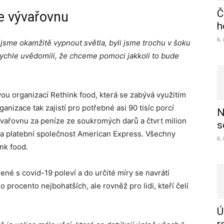
Č
ve vývařovnu
h
6.
i jsme okamžitě vypnout světla, byli jsme trochu v šoku
 rychle uvědomili, že chceme pomoci jakkoli to bude
vou organizací Rethink food, která se zabývá využitím
rganizace tak zajistí pro potřebné asi 90 tisíc porcí
N
vařovnu za peníze ze soukromých darů a čtvrt milion
s
ala platební společnost American Express. Všechny
6.
nk food.
jené s covid-19 poleví a do určité míry se navrátí
o procento nejbohatších, ale rovněž pro lidi, kteří čelí
Ú