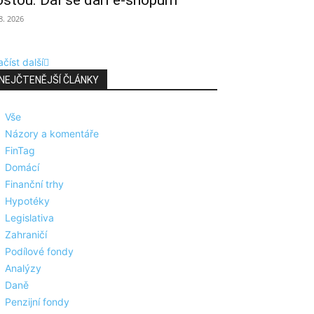
ostou. Dál se daří e-shopům
 8. 2026
číst další
NEJČTENĚJŠÍ ČLÁNKY
Vše
Názory a komentáře
FinTag
Domácí
Finanční trhy
Hypotéky
Legislativa
Zahraničí
Podílové fondy
Analýzy
Daně
Penzijní fondy