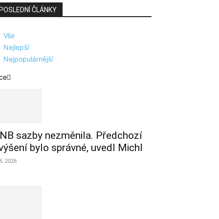
POSLEDNÍ ČLÁNKY
Vše
Nejlepší
Nejpopulárnější
ce
NB sazby nezměnila. Předchozí
výšení bylo správné, uvedl Michl
 8. 2026