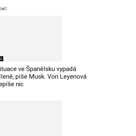
ce
U
ituace ve Španělsku vypadá
íleně, píše Musk. Von Leyenová
epíše nic