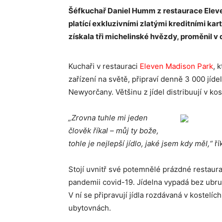
Šéfkuchař Daniel Humm z restaurace Eleve
platící exkluzivními zlatými kreditními kart
získala tři michelinské hvězdy, proměnil v
Kuchaři v restauraci
Eleven Madison Park
, 
zařízení na světě, připraví denně 3 000 jíde
Newyorčany. Většinu z jídel distribuují v kos
„Zrovna tuhle mi jeden
člověk říkal – můj ty bože,
tohle je nejlepší jídlo, jaké jsem kdy měl,“
ří
Stojí uvnitř své potemnělé prázdné restaura
pandemii covid-19. Jídelna vypadá bez ubru
V ní se připravují jídla rozdávaná v kostelíc
ubytovnách.