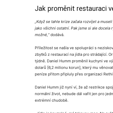
Jak proměnit restauraci 
„Když se tahle krize začala rozvíjet a musel
jako všichni ostatní. Pak jsme si ale docela
možné,“
dodává.
Příležitost se našla ve spolupráci s nezisko
zbytků z restaurací na jídla pro strádající. O
týdně. Daniel Humm proměnil kuchyni ve vý
dolarů [6,2 milionu korun], který mu věnov
peníze přitom připluly přes organizaci Rethi
Daniel Humm již nyní ví, že až restrikce spo
normální život, nebude dál vařit jen pro jedn
extrémní chudobě.