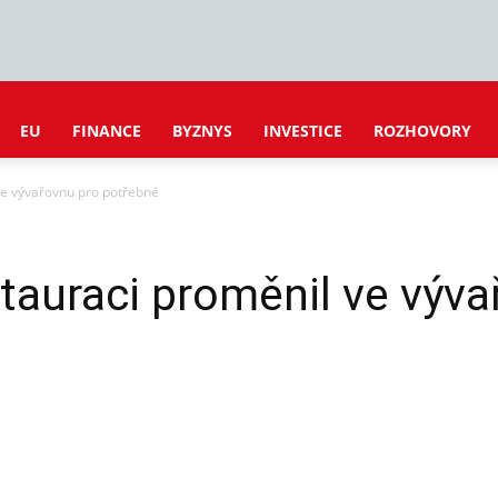
EU
FINANCE
BYZNYS
INVESTICE
ROZHOVORY
ve vývařovnu pro potřebné
tauraci proměnil ve výva