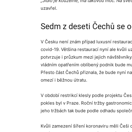
„Jídlo je kouzelné, má takovou moc. Na světě
uzavřel.
Sedm z deseti Čechů se o
V Česku není znám případ luxusní restaurace,
covid-19. Většina restaurací nyní ale kvůli
potvrzuje i průzkum mezi jejich návštěvníky.
vládním opatřením oblíbený podnik bude muse
Přesto část Čechů přiznala, že bude nyní n
omezí i běžnou útratu.
V období restrikcí klesly podle projektu Čes
pokles byl v Praze. Roční tržby gastronomi
jeho tržbách tak bude podle odhadu společn
Kvůli zamezení šíření koronaviru měli Češi 