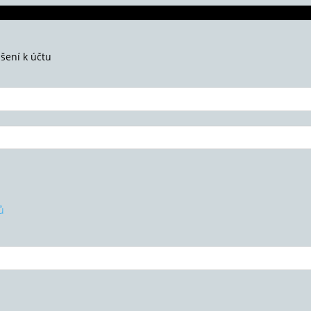
ášení k účtu
ů