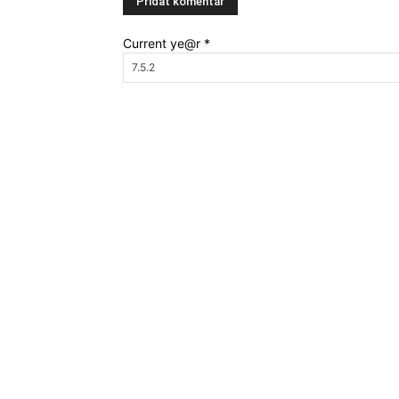
Current ye@r
*