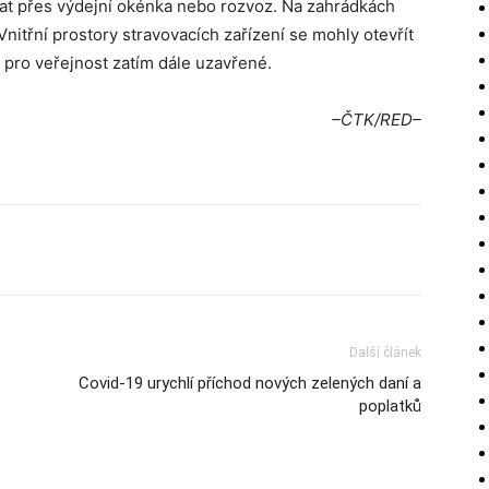
at přes výdejní okénka nebo rozvoz. Na zahrádkách
Vnitřní prostory stravovacích zařízení se mohly otevřít
t pro veřejnost zatím dále uzavřené.
–ČTK/RED–
Další článek
Covid-19 urychlí příchod nových zelených daní a
poplatků