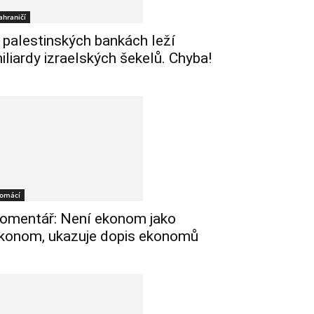
ahraničí
 palestinských bankách leží
iliardy izraelských šekelů. Chyba!
omácí
omentář: Není ekonom jako
konom, ukazuje dopis ekonomů