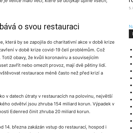
r
 je velice málo věcí, které se dotýkají úplně všech,“
5.
bává o svou restauraci
Na
 která by se zapojila do charitativní akce v době krize
 uzavření v době krize covid-19 čelí problémům. Což
 Totiž obavy, že kvůli koronaviru a souvisejícím
t zavřít nebo omezit provoz, mají dvě pětiny lidí.
avštěvovat restaurace méně často než před krizí a
ko v datech útraty v restauracích na polovinu, největší
ckého odvětví jsou zhruba 154 miliard korun. Výpadek v
osti Edenred činit zhruba 20 miliard korun.
od 14. března zakázán vstup do restaurací
,
hospod i