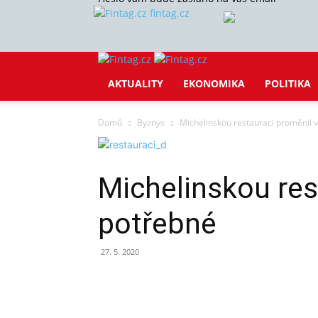
fintag.cz
AKTUALITY
EKONOMIKA
POLITIKA
Domů
Byznys
Michelinskou restauraci proměnil 
Michelinskou res
potřebné
27. 5. 2020
Sdílet