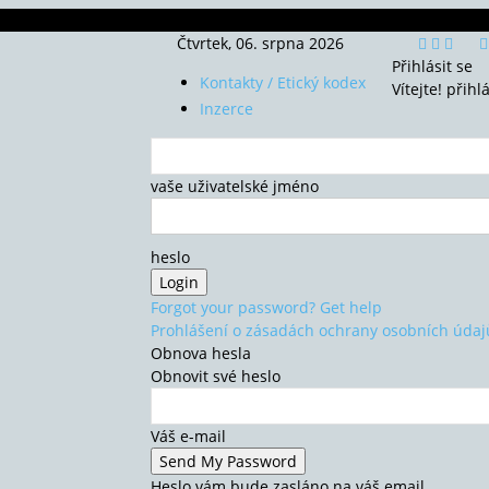
Čtvrtek, 06. srpna 2026
Přihlásit se
Kontakty / Etický kodex
Vítejte! přihl
Inzerce
vaše uživatelské jméno
heslo
Forgot your password? Get help
Prohlášení o zásadách ochrany osobních údaj
Obnova hesla
Obnovit své heslo
Váš e-mail
Heslo vám bude zasláno na váš email