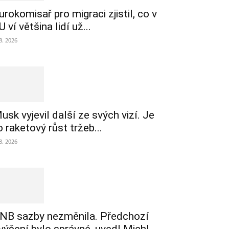
urokomisař pro migraci zjistil, co v
U ví většina lidí už...
 8. 2026
usk vyjevil další ze svých vizí. Je
o raketový růst tržeb...
 8. 2026
NB sazby nezměnila. Předchozí