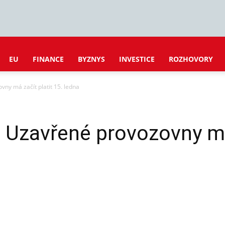
EU
FINANCE
BYZNYS
INVESTICE
ROZHOVORY
vny má začít platit 15. ledna
 Uzavřené provozovny má 