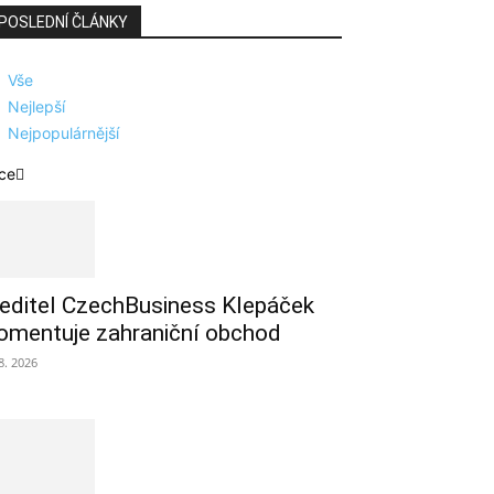
POSLEDNÍ ČLÁNKY
Vše
Nejlepší
Nejpopulárnější
ce
editel CzechBusiness Klepáček
omentuje zahraniční obchod
 8. 2026