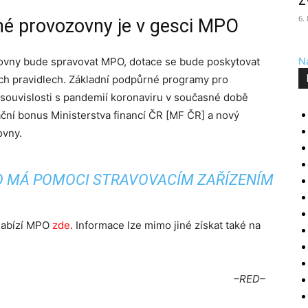
z
6.
é provozovny je v gesci MPO
ovny bude spravovat MPO, dotace se bude poskytovat
Na
ch pravidlech. Základní podpůrné programy pro
 souvislosti s pandemií koronaviru v současné době
ční bonus Ministerstva financí ČR [MF ČR] a nový
ovny.
 MÁ POMOCI STRAVOVACÍM ZAŘÍZENÍM
nabízí MPO
zde
. Informace lze mimo jiné získat také na
–RED–