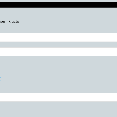
ášení k účtu
ů