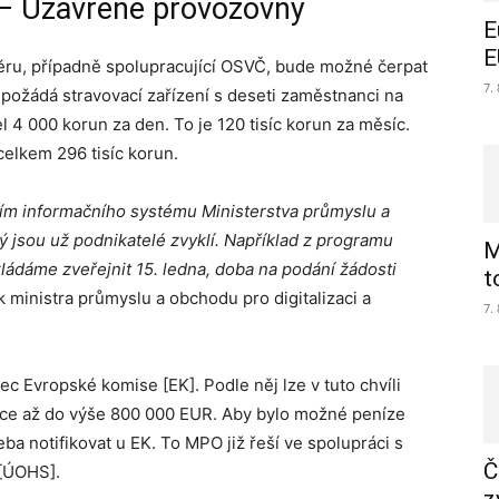
 – Uzavřené provozovny
E
E
u, případně spolupracující OSVČ, bude možné čerpat
7.
 požádá stravovací zařízení s deseti zaměstnanci na
 4 000 korun za den. To je 120 tisíc korun za měsíc.
celkem 296 tisíc korun.
ím informačního systému Ministerstva průmyslu a
rý jsou už podnikatelé zvyklí. Například z programu
M
ádáme zveřejnit 15. ledna, doba na podání žádosti
t
 ministra průmyslu a obchodu pro digitalizaci a
7.
 Evropské komise [EK]. Podle něj lze v tuto chvíli
tace až do výše 800 000 EUR. Aby bylo možné peníze
ba notifikovat u EK. To MPO již řeší ve spolupráci s
Č
[ÚOHS].