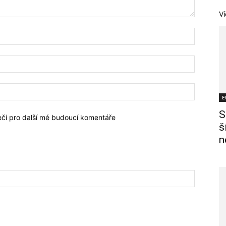
Ví
E
S
žeči pro další mé budoucí komentáře
š
n