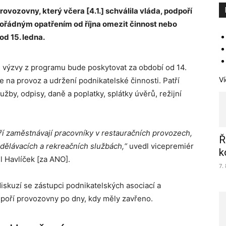
vozovny, který včera [4.1.] schválila vláda, podpoří
ořádným opatřením od října omezit činnost nebo
od 15. ledna.
. výzvy z programu bude poskytovat za období od 14.
Ví
ce na provoz a udržení podnikatelské činnosti. Patří
užby, odpisy, daně a poplatky, splátky úvěrů, režijní
í zaměstnávají pracovníky v restauračních provozech,
Ř
dělávacích a rekreačních službách,“
uvedl vicepremiér
k
l Havlíček [za ANO].
7.
iskuzí se zástupci podnikatelských asociací a
dpoří provozovny po dny, kdy měly zavřeno.