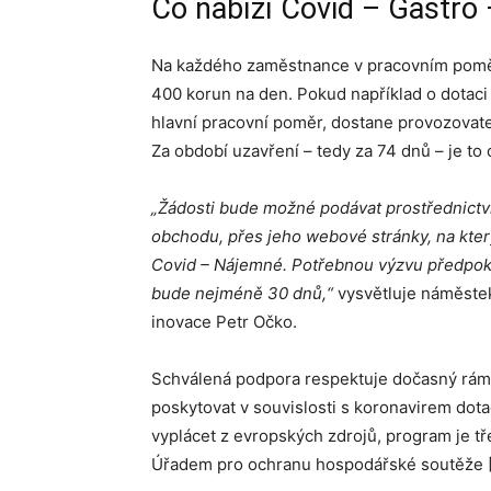
Co nabízí Covid – Gastro
Na každého zaměstnance v pracovním poměr
400 korun na den. Pokud například o dotaci
hlavní pracovní poměr, dostane provozovatel
Za období uzavření – tedy za 74 dnů – je to 
„Žádosti bude možné podávat prostřednictv
obchodu, přes jeho webové stránky
, na kte
Covid – Nájemné. Potřebnou výzvu předpokl
bude nejméně 30 dnů,“
vysvětluje náměstek
inovace Petr Očko.
Schválená podpora respektuje dočasný rámec
poskytovat v souvislosti s koronavirem do
vyplácet z evropských zdrojů, program je tře
Úřadem pro ochranu hospodářské soutěže 