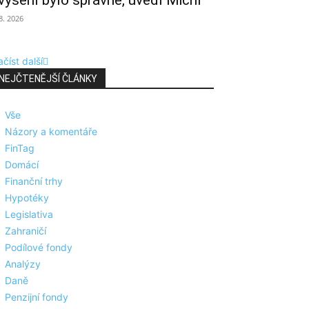
výšení bylo správné, uvedl Michl
 8. 2026
číst další
NEJČTENĚJŠÍ ČLÁNKY
Vše
Názory a komentáře
FinTag
Domácí
Finanční trhy
Hypotéky
Legislativa
Zahraničí
Podílové fondy
Analýzy
Daně
Penzijní fondy