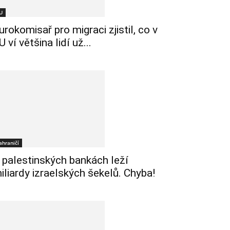
U
urokomisař pro migraci zjistil, co v
U ví většina lidí už...
ahraničí
 palestinských bankách leží
iliardy izraelských šekelů. Chyba!