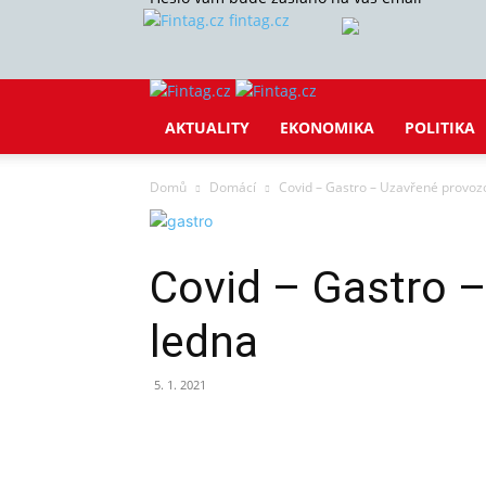
fintag.cz
AKTUALITY
EKONOMIKA
POLITIKA
Domů
Domácí
Covid – Gastro – Uzavřené provozo
Covid – Gastro –
ledna
5. 1. 2021
Sdílet