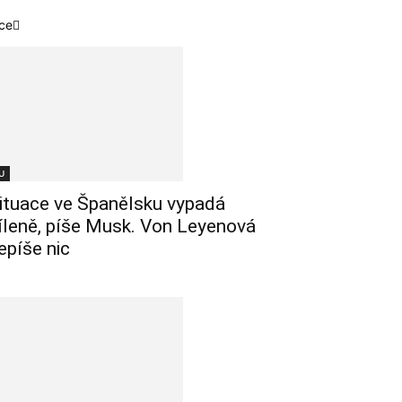
ce
U
ituace ve Španělsku vypadá
íleně, píše Musk. Von Leyenová
epíše nic