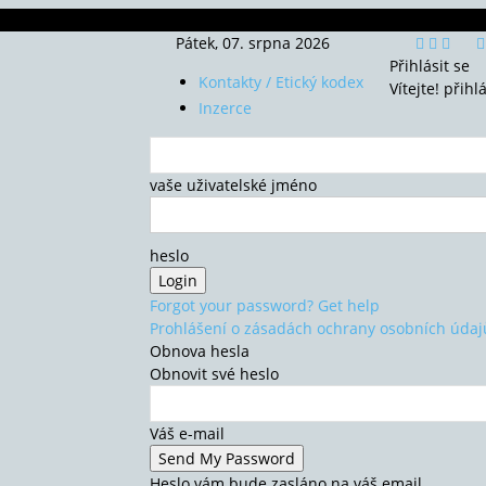
Pátek, 07. srpna 2026
Přihlásit se
Kontakty / Etický kodex
Vítejte! přihl
Inzerce
vaše uživatelské jméno
heslo
Forgot your password? Get help
Prohlášení o zásadách ochrany osobních údaj
Obnova hesla
Obnovit své heslo
Váš e-mail
Heslo vám bude zasláno na váš email