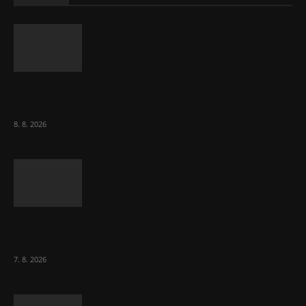
Chvála humoru: Za letošními vedry stojí
Židé. Řídí to Mojžíš!
8. 8. 2026
Ředitel CzechBusiness Klepáček komentuje
zahraniční obchod
7. 8. 2026