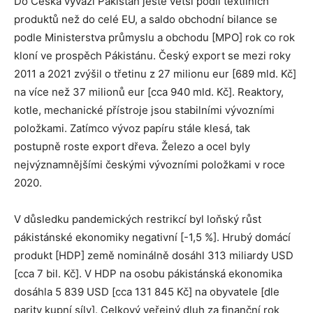
Do Česka vyváží Pákistán ještě větší podíl textilních
produktů než do celé EU, a saldo obchodní bilance se
podle Ministerstva průmyslu a obchodu [MPO] rok co rok
kloní ve prospěch Pákistánu. Český export se mezi roky
2011 a 2021 zvýšil o třetinu z 27 milionu eur [689 mld. Kč]
na více než 37 milionů eur [cca 940 mld. Kč]. Reaktory,
kotle, mechanické přístroje jsou stabilními vývozními
položkami. Zatímco vývoz papíru stále klesá, tak
postupně roste export dřeva. Železo a ocel byly
nejvýznamnějšími českými vývozními položkami v roce
2020.
V důsledku pandemických restrikcí byl loňský růst
pákistánské ekonomiky negativní [-1,5 %]. Hrubý domácí
produkt [HDP] země nominálně dosáhl 313 miliardy USD
[cca 7 bil. Kč]. V HDP na osobu pákistánská ekonomika
dosáhla 5 839 USD [cca 131 845 Kč] na obyvatele [dle
parity kupní síly]. Celkový veřejný dluh za finanční rok