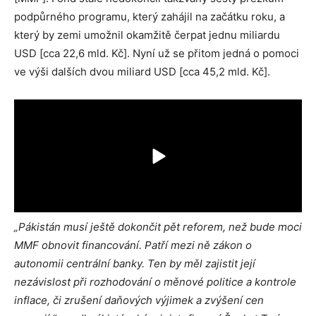
podpůrného programu, který zahájil na začátku roku, a
který by zemi umožnil okamžitě čerpat jednu miliardu
USD [cca 22,6 mld. Kč]. Nyní už se přitom jedná o pomoci
ve výši dalších dvou miliard USD [cca 45,2 mld. Kč].
„Pákistán musí ještě dokončit pět reforem, než bude moci
MMF obnovit financování. Patří mezi ně zákon o
autonomii centrální banky. Ten by měl zajistit její
nezávislost při rozhodování o měnové politice a kontrole
inflace, či zrušení daňových výjimek a zvýšení cen