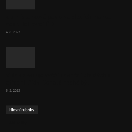
Za místenkové peklo ve vlacích mohou
cestující, tvrdí ČD
4. 8. 2022
Vláda zvažuje vyšší zdanění chudých a
střední třídy. Bohaté nechá být
8. 3. 2023
Hlavní rubriky
Aktuality
Ekonomika