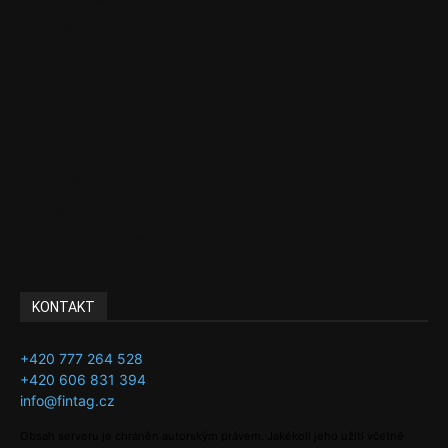
Politika
EU
Podcasty
Finance
Byznys
Investice
Ke kávě a čaji
Adman´s Choice
KONTAKT
+420 777 264 528
+420 606 831 394
info@fintag.cz
Obsah serveru je chráněn autorským právem. Jakékoli jeho užití včetně