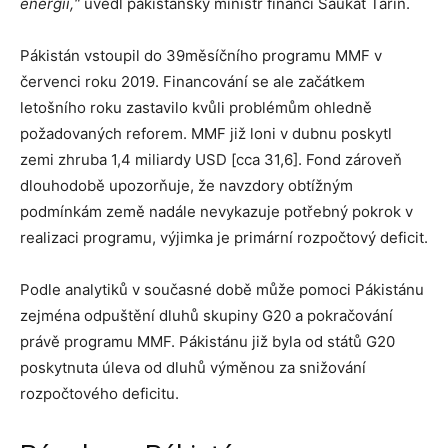
energií,“
uvedl pákistánský ministr financí Šaukat Tarín.
Pákistán vstoupil do 39měsíčního programu MMF v
červenci roku 2019. Financování se ale začátkem
letošního roku zastavilo kvůli problémům ohledně
požadovaných reforem. MMF již loni v dubnu poskytl
zemi zhruba 1,4 miliardy USD [cca 31,6]. Fond zároveň
dlouhodobě upozorňuje, že navzdory obtížným
podmínkám země nadále nevykazuje potřebný pokrok v
realizaci programu, výjimka je primární rozpočtový deficit.
Podle analytiků v současné době může pomoci Pákistánu
zejména odpuštění dluhů skupiny G20 a pokračování
právě programu MMF. Pákistánu již byla od států G20
poskytnuta úleva od dluhů výměnou za snižování
rozpočtového deficitu.