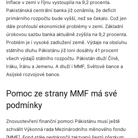
Inflace v zemi v říjnu vystoupila na 9,2 procenta.
Pakistánská centrální banka již oznámila, že deficit
primárního rozpočtu bude vyšší, než se čekalo. Což jen
dále prohloubí ekonomické problémy v zemi. Základní
úrokovou sazbu banka aktuálně zvýšila na 9,2 procenta.
Problém je i vysoké zadlužení země. Výdaje na obsluhu
státního dluhu Pákistánu již loni dosáhly 41 procent
všech výdajů státního rozpočtu. Pákistán dluží Číně,
Iráku, Íránu a Jemenu. A dluží i MMF, Světové bance a
Asijské rozvojové bance.
Pomoc ze strany MMF má své
podmínky
Znovuotevření finanční pomoci Pákistánu musí ještě
schválit Výkonná rada Mezinárodního měnového fondu
[MMF]. Fond stále nedokončil takzvaný šestý přezkum