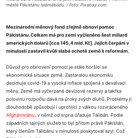
městě Pákistánu Islámábádu. / Foto: Pixabay.com
Mezinárodní měnový fond zřejmě obnoví pomoc
Pákistánu. Celkem má pro zemi vyčleněno šest miliard
amerických dolarů [cca 145,4 mld. Kč]. Jejich čerpání v
minulosti zastavil kvůli slabé ochotě země k reformám.
Důvod pro obnovení pomoci je stále horšící se
ekonomická situace země. Zastaralou ekonomiku
decimuje covid-19 a vysoká inflace spojená s devalvací
měny. Země má vyčerpané devizové rezervy a takřka
polovinu rozpočtu dává na úroky svých dluhů. Problémy jí
dlouhodobě způsobují i uprchlíci z válkou rozvráceného
Afghánistánu
, v němž od srpna úřaduje Tálibán. Podle
západních tajných služeb to byl přitom právě Pákistán,
který členům Tálibánu v minulosti poskytoval azyl. Což