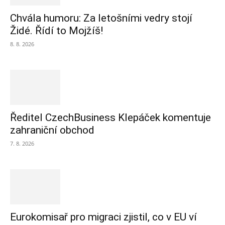
Chvála humoru: Za letošními vedry stojí
Židé. Řídí to Mojžíš!
8. 8. 2026
Ředitel CzechBusiness Klepáček komentuje
zahraniční obchod
7. 8. 2026
Eurokomisař pro migraci zjistil, co v EU ví