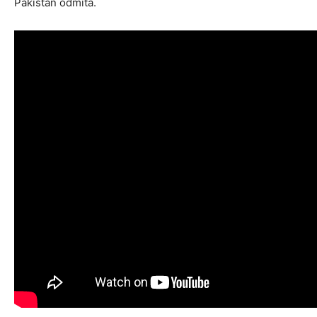
Pákistán odmítá.