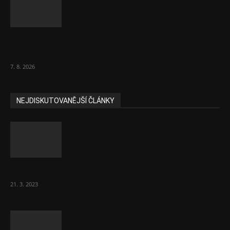
Eurokomisař pro migraci zjistil, co v EU ví
většina lidí už...
7. 8. 2026
NEJDISKUTOVANĚJŠÍ ČLÁNKY
Komentář: Hanba Vám, prezidente Pavle…
21. 3. 2023