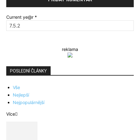
Current ye@r
*
reklama
POSLEDNÍ ČLÁNKY
Vše
Nejlepší
Nejpopulárnější
Více