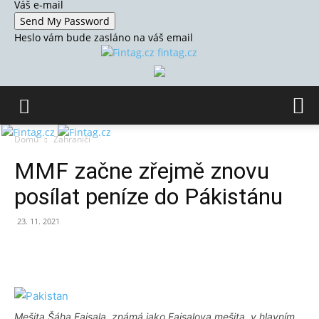
Váš e-mail
Heslo vám bude zasláno na váš email
fintag.cz
Domů
Zahraničí
MMF začne zřejmě znovu
posílat peníze do Pákistánu
23. 11. 2021
Mešita Šáha Faisala, známá jako Faisalova mešita, v hlavním