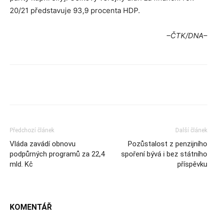
20/21 představuje 93,9 procenta HDP.
–ČTK/DNA–
Předchozí článek
Další článek
Vláda zavádí obnovu
Pozůstalost z penzijního
podpůrných programů za 22,4
spoření bývá i bez státního
mld. Kč
příspěvku
KOMENTÁŘ