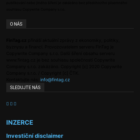
publikování nebo jiného šíření je zakázáno bez předchozího písemného
souhlasu Copywrite Company s.r.o.
O NÁS
FinTag.cz
přináší aktuální zprávy z ekonomiky, politiky,
byznysu a financí. Provozovatelem serveru FinTag je
Copywrite Company s.r.o. Další šíření obsahu serveru
www.fintag.cz je bez souhlasu společnosti Copywrite
Company s.r.o. zakázáno. Copyright [c] 2020 Copywrite
Company s.r.o. / Copyright [c] ČTK.
Kontaktujte nás:
info@fintag.cz
SLEDUJTE NÁS
INZERCE
Investiční disclaimer