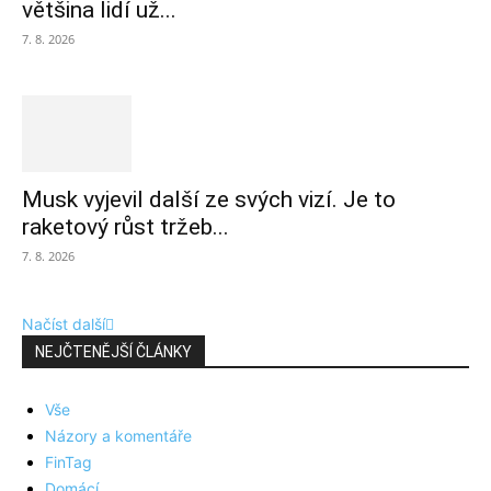
většina lidí už...
7. 8. 2026
Musk vyjevil další ze svých vizí. Je to
raketový růst tržeb...
7. 8. 2026
Načíst další
NEJČTENĚJŠÍ ČLÁNKY
Vše
Názory a komentáře
FinTag
Domácí