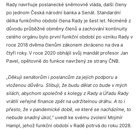
Rady navrhuje poslanecké sněmovně vláda, další členy
po jednom Česká národní banka a Senát. Standardní
délka funkčního období člena Rady je šest let. Nicméně z
důvodu průběžné obměny členů a zachování kontinuity
celého orgánu bylo první funkční období po vzniku Rady v
roce 2018 dvěma členům zákonem zkráceno na dva a
čtyři roky. V roce 2020 obhájil svůj mandát profesor Jan
Pavel, opětovně do funkce navržený ze strany ČNB.
„Děkuji senátorům i poslancům za jejich podporu a
vloženou důvěru. Slibuji, že budu dělat co bude v mých
silách, abychom společně s kolegy z Rady a Úřadu Rady
vrátili veřejné finance zpět na udržitelnou dráhu. A to i
přesto, že v pandemické době, ve které se nacházíme, to
nebude snadný úkol,“
uvedl ke svému zvolení Mojmír
Hampl, jehož funkční období v Radě potrvá do roku 2028.