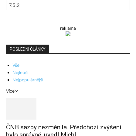
reklama
POSLEDNÍ ČLÁNKY
Vše
Nejlepší
Nejpopulárnější
Více
ČNB sazby nezměnila. Předchozí zvýšení
bylo správné, uvedl Michl