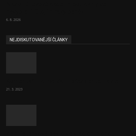
Názor: Slevové akce na potraviny se
nevyplatí. Stojí mraky peněz
6. 8. 2026
NEJDISKUTOVANĚJŠÍ ČLÁNKY
Komentář: Hanba Vám, prezidente Pavle…
21. 3. 2023
Za místenkové peklo ve vlacích mohou