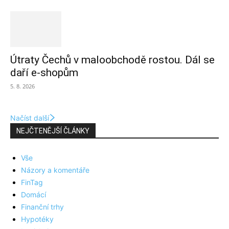
Útraty Čechů v maloobchodě rostou. Dál se
daří e-shopům
5. 8. 2026
Načíst další
NEJČTENĚJŠÍ ČLÁNKY
Vše
Názory a komentáře
FinTag
Domácí
Finanční trhy
Hypotéky