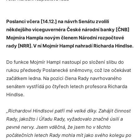
Poslanci včera [14.12.] na návrh Senátu zvolili
někdejšího viceguvernéra České národní banky [ČNB]
Mojmír
a
Hampl
a
n
ovým členem Národní rozpočtové
rady
[NRR]. V ní Mojmír Hampl nahradí Richarda Hindlse.
Do funkce Mojmír Hampl nastoupí po složení slibu do
rukou předsedy Poslanecké sněmovny, což lze očekávat
začátkem ledna. Na pozici člena Rady navrhovaného
senátem vystřídá po čtyřech letech profesora Richarda
Hindlse.
„Richardovi Hindlsovi patří mé velké díky. Zahájit činnost
Rady, jakožto i Úřadu Rady, vyžadovalo značné úsilí a
pevné nervy. Jsem vděčná, že jsem ho v těchto
počátečních letech Rady mohla mít jako svého kolegu po