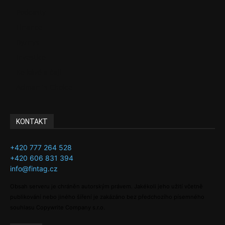
Podcasty
Finance
Byznys
Investice
Ke kávě a čaji
Adman´s Choice
KONTAKT
+420 777 264 528
+420 606 831 394
info@fintag.cz
Obsah serveru je chráněn autorským právem. Jakékoli jeho užití včetně
publikování nebo jiného šíření je zakázáno bez předchozího písemného
souhlasu Copywrite Company s.r.o.