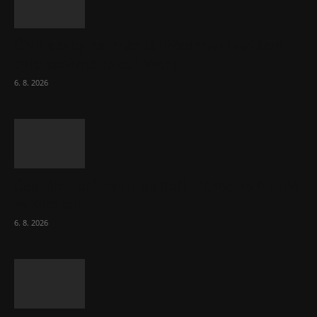
ČNB sazby nezměnila. Předchozí zvýšení
bylo správné, uvedl Michl
6. 8. 2026
Českému průmyslu se daří. Táhne ho hlavně
výroba aut
6. 8. 2026