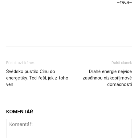
–DNA–
Předchozí článek
Další článek
Švédsko pustilo Čínu do
Drahé energie nejvíce
energetiky. Teď řeší, jak z toho
zasáhnou nízkopříjmové
ven
domácnosti
KOMENTÁŘ