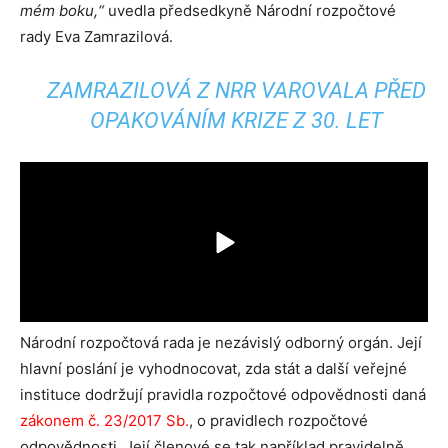
mém boku,“
uvedla předsedkyně Národní rozpočtové
rady Eva Zamrazilová.
ZAMRAZILOVÁ Z NRR VAROVALA PŘED
OPAKOVÁNÍM KRIZE Z 30. LET
Národní rozpočtová rada je nezávislý odborný orgán. Její
hlavní poslání je vyhodnocovat, zda stát a další veřejné
instituce dodržují pravidla rozpočtové odpovědnosti daná
zákonem č. 23/2017 Sb.
, o pravidlech rozpočtové
odpovědnosti. Její členové se tak například pravidelně