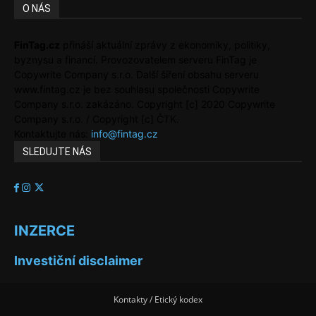
O NÁS
FinTag.cz
přináší aktuální zprávy z ekonomiky, politiky,
byznysu a financí. Provozovatelem serveru FinTag je
Copywrite Company s.r.o. Další šíření obsahu serveru
www.fintag.cz je bez souhlasu společnosti Copywrite
Company s.r.o. zakázáno. Copyright [c] 2020 Copywrite
Company s.r.o. / Copyright [c] ČTK.
Kontaktujte nás:
info@fintag.cz
SLEDUJTE NÁS
INZERCE
Investiční disclaimer
Kontakty / Etický kodex