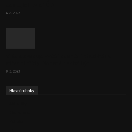
cestující, tvrdí ČD
4. 8. 2022
Vláda zvažuje vyšší zdanění chudých a
střední třídy. Bohaté nechá být
8. 3. 2023
Hlavní rubriky
Aktuality
Ekonomika
Politika
EU