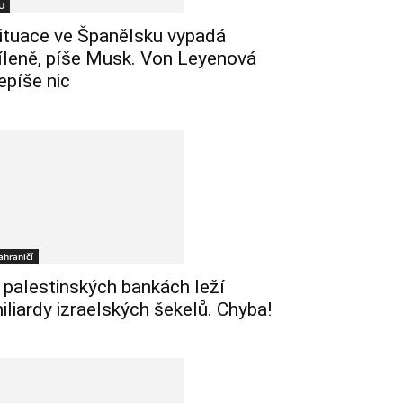
U
ituace ve Španělsku vypadá
íleně, píše Musk. Von Leyenová
epíše nic
ahraničí
 palestinských bankách leží
iliardy izraelských šekelů. Chyba!