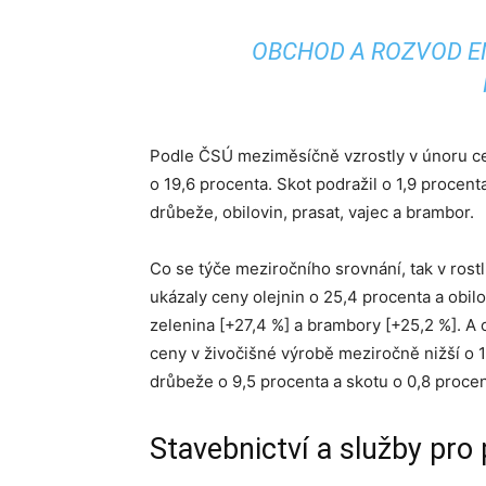
OBCHOD A ROZVOD EN
Podle ČSÚ meziměsíčně vzrostly v únoru ce
o 19,6 procenta. Skot podražil o 1,9 procen
drůbeže, obilovin, prasat, vajec a brambor.
Co se týče meziročního srovnání, tak v rost
ukázaly ceny olejnin o 25,4 procenta a obilo
zelenina [+27,4 %] a brambory [+25,2 %]. A 
ceny v živočišné výrobě meziročně nižší o 1
drůbeže o 9,5 procenta a skotu o 0,8 procen
Stavebnictví a služby pro