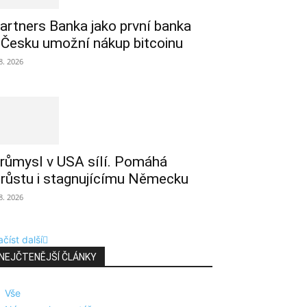
artners Banka jako první banka
 Česku umožní nákup bitcoinu
 8. 2026
růmysl v USA sílí. Pomáhá
 růstu i stagnujícímu Německu
 8. 2026
číst další
NEJČTENĚJŠÍ ČLÁNKY
Vše