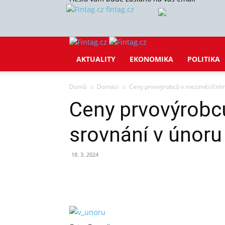
fintag.cz
AKTUALITY
EKONOMIKA
POLITIKA
Domů
Domácí
Ceny prvovýrobců v meziměsíčním 
Ceny prvovýrobc
srovnání v únoru
18. 3. 2024
Sdílet