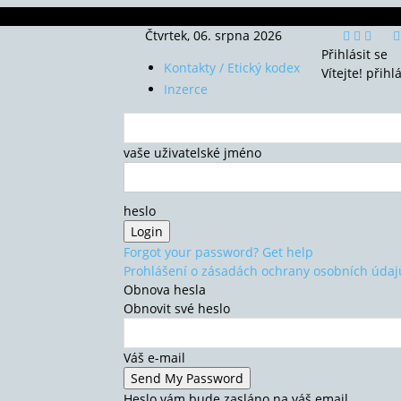
Čtvrtek, 06. srpna 2026
Přihlásit se
Kontakty / Etický kodex
Vítejte! přihl
Inzerce
vaše uživatelské jméno
heslo
Forgot your password? Get help
Prohlášení o zásadách ochrany osobních údaj
Obnova hesla
Obnovit své heslo
Váš e-mail
Heslo vám bude zasláno na váš email