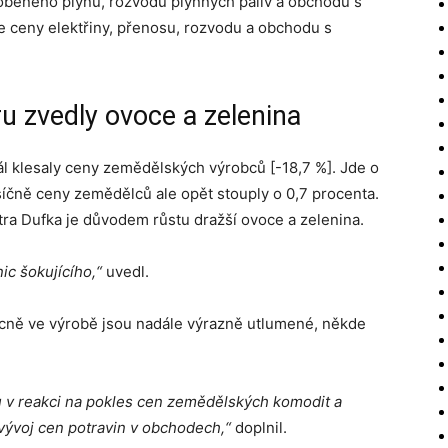
yrobeného plynu, rozvodu plynných paliv a obchodu s
e ceny elektřiny, přenosu, rozvodu a obchodu s
u zvedly ovoce a zelenina
 klesaly ceny zemědělských výrobců [-18,7 %]. Jde o
íčně ceny zemědělců ale opět stouply o 0,7 procenta.
ra Dufka je důvodem růstu dražší ovoce a zelenina.
ic šokujícího,“
uvedl.
ecně ve výrobě jsou nadále výrazně utlumené, někde
u v reakci na pokles cen zemědělských komodit a
 vývoj cen potravin v obchodech,“
doplnil.