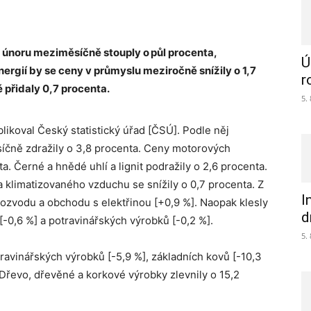
únoru meziměsíčně stouply o půl procenta,
Ú
nergií by se ceny v průmyslu meziročně snížily o 1,7
r
 přidaly 0,7 procenta.
5.
ikoval Český statistický úřad [ČSÚ]. Podle něj
íčně zdražily o 3,8 procenta. Ceny motorových
a. Černé a hnědé uhlí a lignit podražily o 2,6 procenta.
a klimatizovaného vzduchu se snížily o 0,7 procenta. Z
I
 rozvodu a obchodu s elektřinou [+0,9 %]. Naopak klesly
d
-0,6 %] a potravinářských výrobků [-0,2 %].
5.
avinářských výrobků [-5,9 %], základních kovů [-10,3
 Dřevo, dřevěné a korkové výrobky zlevnily o 15,2