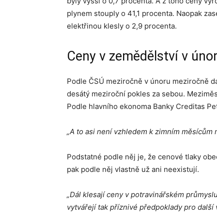
byly vyšší o 0,7 procenta. A z toho ceny v
plynem stouply o 41,1 procenta. Naopak zas
elektřinou klesly o 2,9 procenta.
Ceny v zemědělství v únor
Podle ČSÚ meziročně v únoru meziročně dál
desátý meziroční pokles za sebou. Meziměs
Podle hlavního ekonoma Banky Creditas Pet
„A to asi není vzhledem k zimním měsícům n
Podstatné podle něj je, že cenové tlaky ob
pak podle něj vlastně už ani neexistují.
„Dál klesají ceny v potravinářském průmysl
vytvářejí tak příznivé předpoklady pro další