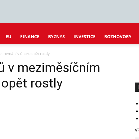
EU
FINANCE
BYZNYS
INVESTICE
ROZHOVORY
srovnání v únoru opět rostly
ů v meziměsíčním
 opět rostly
Ví