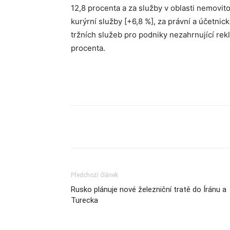
12,8 procenta a za služby v oblasti nemovitos
kurýrní služby [+6,8 %], za právní a účetnic
tržních služeb pro podniky nezahrnující rek
procenta.
Sdílet
Předchozí článek
Rusko plánuje nové železniční tratě do Íránu a
Turecka