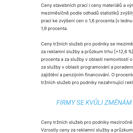
Ceny stavebních prací i ceny materiálů a v
meziměsíčně podle odhadů statistiků zvýšil
prací ke zvýšení cen o 1,6 procenta [v lednu 
1,9 procenta.
Ceny tržních služeb pro podniky se meziměs
za reklamní služby a průzkum trhu [+12,6 %]
procenta a za služby v oblasti nemovitostí 
za služby v oblasti programování a poradenst
zajištění a penzijním financování. O procen
tržních služeb pro podniky nezahrnující rek
FIRMY SE KVŮLI ZMĚNÁM
Ceny tržních služeb pro podniky meziročně s
Vzrostly ceny za reklamní služby a průzkum 