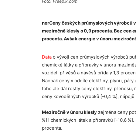
Foto: Freepik.com
norCeny českých průmyslových výrobců v 
meziročně klesly o 0,9 procenta. Bez cen e
procenta. Avšak energie v únoru meziročně
Data
o vývoji cen průmyslových výrobců publ
chemické látky a přípravky v únoru meziměs
vozidel, přívěsů a návěsů přidaly 1,3 procent
Naopak ceny v oddíle elektřiny, plynu, páry 
toho ale dál rostly ceny elektřiny, přenosu,
ceny kovodělných výrobků [-0,4 %], nápojů [
Meziročně v únoru klesly
zejména ceny potr
%] i chemických látek a přípravků [-10,6 %].
procenta.