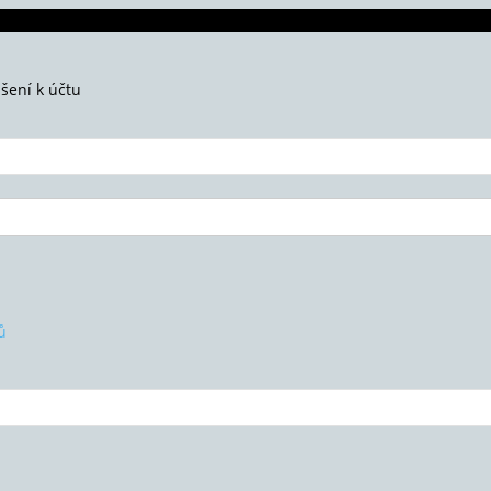
ášení k účtu
ů