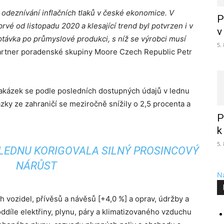
odeznívání inflačních tlaků v české ekonomice. V
P
vé od listopadu 2020 a klesající trend byl potvrzen i v
v
ptávka po průmyslové produkci, s níž se výrobci musí
5.
artner poradenské skupiny Moore Czech Republic Petr
akázek se podle posledních dostupných údajů v lednu
zky ze zahraničí se meziročně snížily o 2,5 procenta a
P
k
5.
LEDNU KORIGOVALA SILNÝ PROSINCOVÝ
NÁRŮST
Na
 vozidel, přívěsů a návěsů [+4,0 %] a oprav, údržby a
 oddíle elektřiny, plynu, páry a klimatizovaného vzduchu