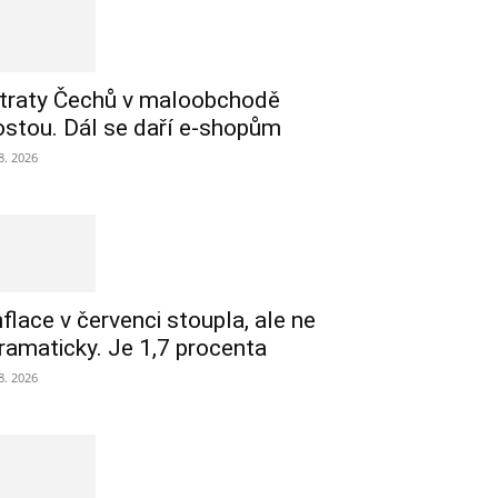
traty Čechů v maloobchodě
ostou. Dál se daří e-shopům
 8. 2026
nflace v červenci stoupla, ale ne
ramaticky. Je 1,7 procenta
 8. 2026