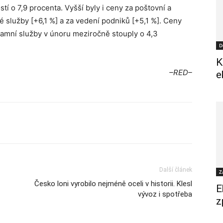
tí o 7,9 procenta. Vyšší byly i ceny za poštovní a
ké služby [+6,1 %] a za vedení podniků [+5,1 %]. Ceny
lamní služby v únoru meziročně stouply o 4,3
D
K
–RED–
e
Další článek
Z
Česko loni vyrobilo nejméně oceli v historii. Klesl
E
vývoz i spotřeba
z