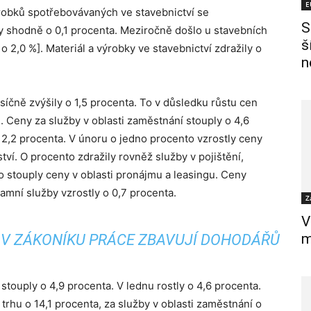
E
ýrobků spotřebovávaných ve stavebnictví se
S
y shodně o 0,1 procenta. Meziročně došlo u stavebních
š
o 2,0 %]. Materiál a výrobky ve stavebnictví zdražily o
n
íčně zvýšily o 1,5 procenta. To v důsledku růstu cen
. Ceny za služby v oblasti zaměstnání stouply o 4,6
o 2,2 procenta. V únoru o jedno procento vzrostly ceny
ví. O procento zdražily rovněž služby v pojištění,
to stouply ceny v oblasti pronájmu a leasingu. Ceny
lamní služby vzrostly o 0,7 procenta.
Z
V
m
 V ZÁKONÍKU PRÁCE ZBAVUJÍ DOHODÁŘŮ
touply o 4,9 procenta. V lednu rostly o 4,6 procenta.
trhu o 14,1 procenta, za služby v oblasti zaměstnání o