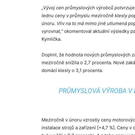
„Vývoj cen průmyslových výrobců potvrzuje 
lednu ceny v průmyslu meziročně klesly popr
únoru. Vliv na to má mimo jiné utlumená po
vyrovnat,“
okomentoval aktuální výsledky p
Kymlička.
Doplnil, že hodnota nových průmyslových z
meziročně snížila o 2,7 procenta. Nové zaká
domácí klesly o 3,1 procenta.
PRŮMYSLOVÁ VÝROBA V 
Meziročně v únoru vzrostly ceny motorových
instalace strojů a zařízení [+4,7 %]. Ceny v