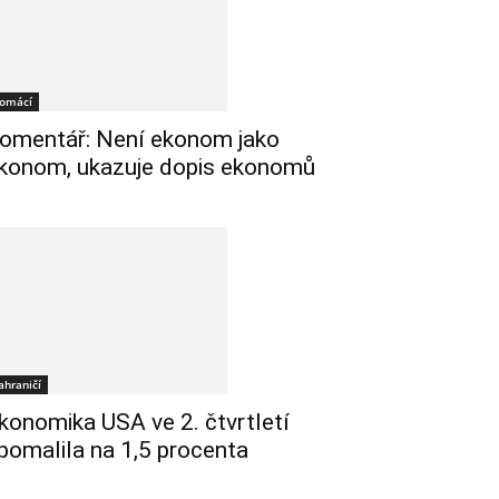
omácí
omentář: Není ekonom jako
konom, ukazuje dopis ekonomů
ahraničí
konomika USA ve 2. čtvrtletí
pomalila na 1,5 procenta