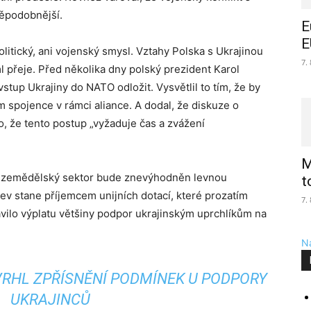
ěpodobnější.
E
E
litický, ani vojenský smysl. Vztahy Polska s Ukrajinou
7.
eml přeje. Před několika dny polský prezident Karol
vstup Ukrajiny do NATO odložit. Vysvětlil to tím, že by
m spojence v rámci aliance. A dodal, že diskuze o
o, že tento postup „vyžaduje čas a zvážení
M
ký zemědělský sektor bude znevýhodněn levnou
t
jev stane příjemcem unijních dotací, které prozatím
7.
avilo výplatu většiny podpor ukrajinským uprchlíkům na
Na
VRHL ZPŘÍSNĚNÍ PODMÍNEK U PODPORY
UKRAJINCŮ