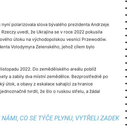
c nyní polarizovala slova bývalého prezidenta Andrzeje
 Rzeczy uvedl, že Ukrajina se v roce 2022 pokusila
etového útoku na východopolskou vesnici Przewodów.
identa Volodymyra Zelenského, jehož cílem bylo
. listopadu 2022. Do zemědělského areálu poblíž
akety a zabily dva místní zemědělce. Bezprostředně po
ý útok, a obavy z eskalace sahající za hranice
jednoznačně tvrdil, že šlo o ruskou střelu, a žádal
 NÁMI, CO SE TÝČE PLYNU, VYTŘELI ZADEK