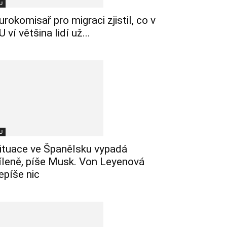
U
urokomisař pro migraci zjistil, co v
U ví většina lidí už...
U
ituace ve Španělsku vypadá
íleně, píše Musk. Von Leyenová
epíše nic