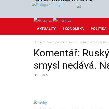
fintag.cz
AKTUALITY
EKONOMIKA
POLITIKA
Domů
Názory a komentáře
Komentář: Ruský útok
Komentář: Ruský
smysl nedává. Na
11. 9. 2025
Sdílet