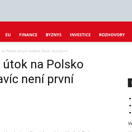
EU
FINANCE
BYZNYS
INVESTICE
ROZHOVORY
 na Polsko smysl nedává. Navíc není první
 útok na Polsko
víc není první
Ví