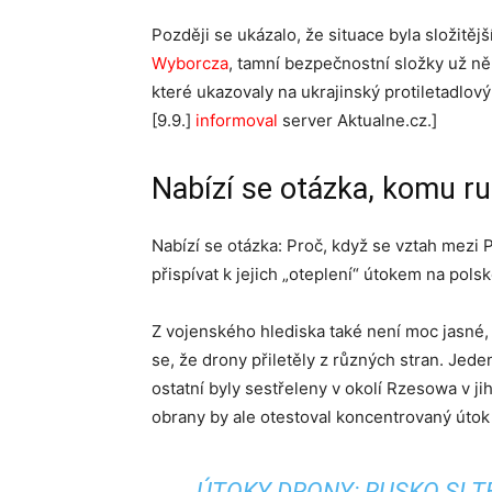
Později se ukázalo, že situace byla složitěj
Wyborcza
, tamní bezpečnostní složky už n
které ukazovaly na ukrajinský protiletadlo
[9.9.]
informoval
server Aktualne.cz.]
Nabízí se otázka, komu r
Nabízí se otázka: Proč, když se vztah mezi 
přispívat k jejich „oteplení“ útokem na pols
Z vojenského hlediska také není moc jasné,
se, že drony přiletěly z různých stran. Jed
ostatní byly sestřeleny v okolí Rzesowa v 
obrany by ale otestoval koncentrovaný útok n
ÚTOKY DRONY: RUSKO SI T