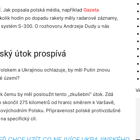
ší. Jak popsala polská média, například
Gazeta
ěkolik hodin po dopadu rakety měly radarové záznamy,
vý systém S-300. O rozhovoru Andrzeje Dudy u nás
uský útok prospívá
Polskem a Ukrajinou ochlazuje, by měl Putin znovu
ké území?
Ví
 k čemu by měl posloužit tento „zkušební“ útok. Zdá
en skončil 275 kilometrů od hranic směrem k Varšavě,
jihovýchodním Polsku. Připravenost polské protivzdušné
a specifický cíl.
EĎ CHCE VZÍT CO NEJVÍCE UKRAJINSKÉHO