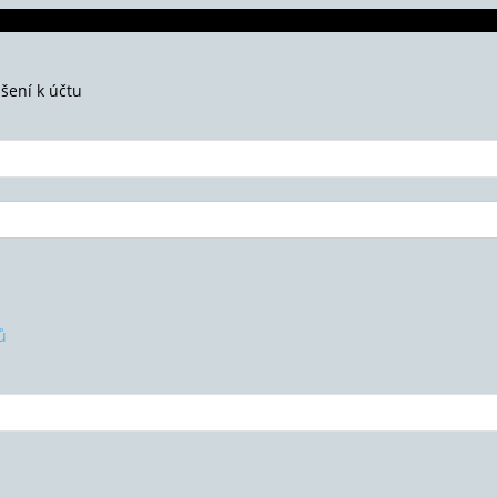
ášení k účtu
ů