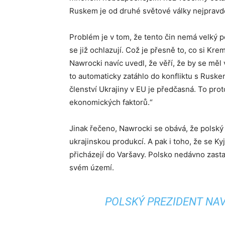
Ruskem je od druhé světové války nejpravd
Problém je v tom, že tento čin nemá velký po
se již ochlazují. Což je přesně to, co si Kr
Nawrocki navíc uvedl, že věří, že by se měl 
to automaticky zatáhlo do konfliktu s Ruske
členství Ukrajiny v EU je předčasná. To prot
ekonomických faktorů.“
Jinak řečeno, Nawrocki se obává, že pols
ukrajinskou produkcí. A pak i toho, že se Ky
přicházejí do Varšavy. Polsko nedávno zast
svém území.
POLSKÝ PREZIDENT NA