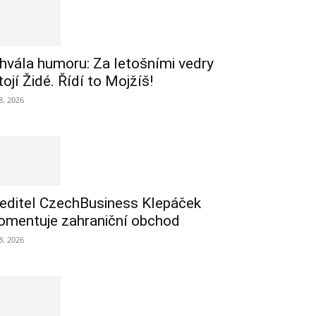
hvála humoru: Za letošními vedry
tojí Židé. Řídí to Mojžíš!
 8. 2026
editel CzechBusiness Klepáček
omentuje zahraniční obchod
 8. 2026