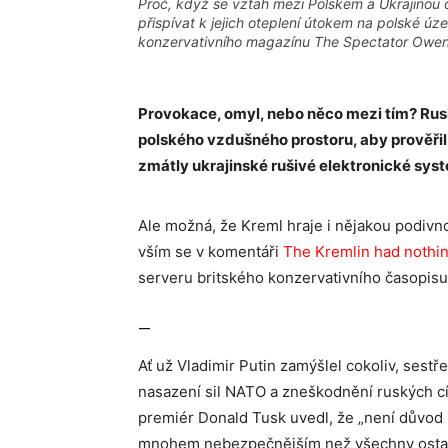
Proč, když se vztah mezi Polskem a Ukrajinou o
přispívat k jejich oteplení útokem na polské ú
konzervativního magazínu The Spectator Owen 
Provokace, omyl, nebo něco mezi tím? Rusk
polského vzdušného prostoru, aby prověřil 
zmátly ukrajinské rušivé elektronické sys
Ale možná, že Kreml hraje i nějakou podivn
vším se v komentáři
The Kremlin had nothin
serveru britského konzervativního časopi
—
Ať už Vladimir Putin zamýšlel cokoliv, sest
nasazení sil NATO a zneškodnění ruských c
premiér Donald Tusk uvedl, že „není důvod p
mnohem nebezpečnějším než všechny ostatní