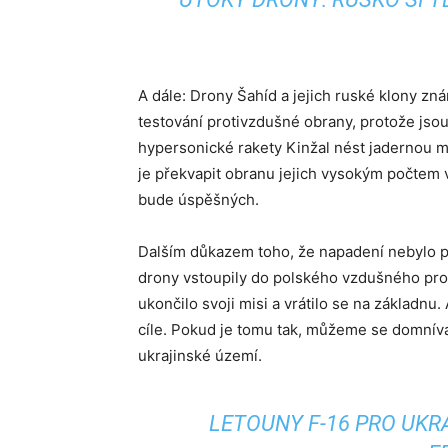
A dále: Drony Šahíd a jejich ruské klony
testování protivzdušné obrany, protože jso
hypersonické rakety Kinžal nést jadernou 
je překvapit obranu jejich vysokým počtem v
bude úspěšných.
Dalším důkazem toho, že napadení nebylo pří
drony vstoupily do polského vzdušného pro
ukončilo svoji misi a vrátilo se na základnu. 
cíle. Pokud je tomu tak, můžeme se domnívat,
ukrajinské území.
LETOUNY F-16 PRO UKRA