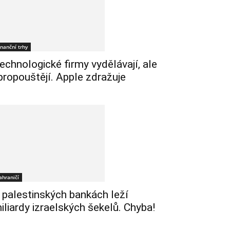
inanční trhy
echnologické firmy vydělávají, ale
 propouštějí. Apple zdražuje
ahraničí
 palestinských bankách leží
iliardy izraelských šekelů. Chyba!