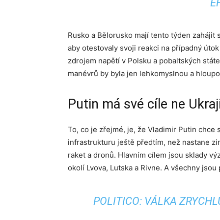
E
Rusko a Bělorusko mají tento týden zahájit
aby otestovaly svoji reakci na případný útok
zdrojem napětí v Polsku a pobaltských stá
manévrů by byla jen lehkomyslnou a hloupou
Putin má své cíle ne Ukraji
To, co je zřejmé, je, že Vladimir Putin chce
infrastrukturu ještě předtím, než nastane z
raket a dronů. Hlavním cílem jsou sklady vý
okolí Lvova, Lutska a Rivne. A všechny jsou
POLITICO: VÁLKA ZRYCH