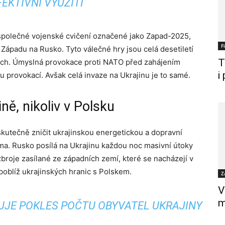
FEKTIVNÍ VYUŽITÍ
 společné vojenské cvičení označené jako Zapad-2025,
F
 Západu na Rusko. Tyto válečné hry jsou celá desetiletí
T
tech. Úmyslná provokace proti NATO před zahájením
i
 provokací. Avšak celá invaze na Ukrajinu je to samé.
ně, nikoliv v Polsku
 skutečně zničit ukrajinskou energetickou a dopravní
ima. Rusko posílá na Ukrajinu každou noc masivní útoky
zbroje zasílané ze západních zemí, které se nacházejí v
 poblíž ukrajinských hranic s Polskem.
Z
V
m
LUJE POKLES POČTU OBYVATEL UKRAJINY