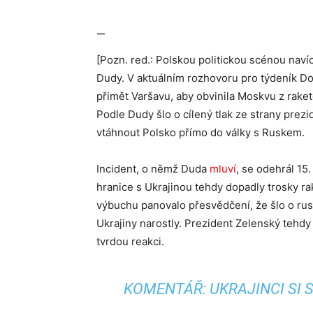
—
[Pozn. red.: Polskou politickou scénou naví
Dudy. V aktuálním rozhovoru pro týdeník Do
přimět Varšavu, aby obvinila Moskvu z rak
Podle Dudy šlo o cílený tlak ze strany prez
vtáhnout Polsko přímo do války s Ruskem.
Incident, o němž Duda
mluví
, se odehrál 15
hranice s Ukrajinou tehdy dopadly trosky r
výbuchu panovalo přesvědčení, že šlo o rusk
Ukrajiny narostly. Prezident Zelenský tehdy 
tvrdou reakci.
KOMENTÁŘ: UKRAJINCI SI S