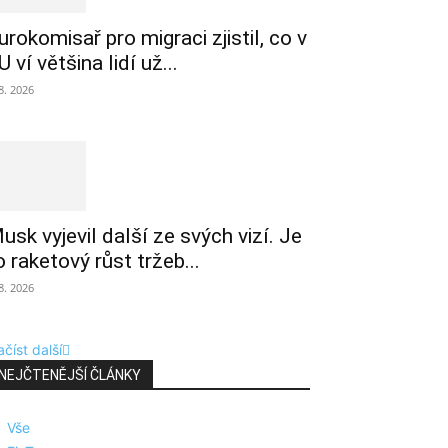
urokomisař pro migraci zjistil, co v
U ví většina lidí už...
 8. 2026
usk vyjevil další ze svých vizí. Je
o raketový růst tržeb...
 8. 2026
číst další
NEJČTENĚJŠÍ ČLÁNKY
Vše