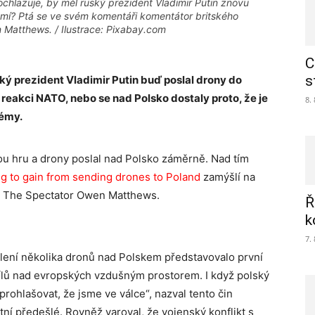
chlazuje, by měl ruský prezident Vladimir Putin znovu
zemí? Ptá se ve svém komentáři komentátor britského
Matthews. / Ilustrace: Pixabay.com
C
s
ý prezident Vladimir Putin buď poslal drony do
reakci NATO, nebo se nad Polsko dostaly proto, že je
8.
témy.
ou hru a drony poslal nad Polsko záměrně. Nad tím
g to gain from sending drones to Poland
zamýšlí na
su The Spectator Owen Matthews.
Ř
k
7.
řelení několika dronů nad Polskem představovalo první
ílů nad evropských vzdušným prostorem. I když polský
rohlašovat, že jsme ve válce“, nazval tento čin
 předešlé. Rovněž varoval, že vojenský konflikt s