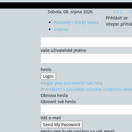
Sobota, 08. srpna 2026
Přihlásit se
Kontakty / Etický kodex
Vítejte! přihl
Inzerce
vaše uživatelské jméno
heslo
Forgot your password? Get help
Prohlášení o zásadách ochrany osobních údaj
Obnova hesla
Obnovit své heslo
Váš e-mail
Heslo vám bude zasláno na váš email