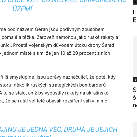
E
ÚZEMÍ
E
E
 známé pod názvem Geran jsou podivným způsobem
u pomalé a těžké. Zároveň nemohou jako ruské rakety a
munici. Prostě vojenským důvodem útoků drony Šahíd
 jednom místě s tím, že jen 10 až 20 procent z nich
liš smysluplné, jsou zprávy naznačující, že poté, kdy
E
storu, několik ruských strategických bombardérů
S
A to se stalo, aniž by vypustily rakety na ukrajinské
š
 že se ruští velitelé obávali rozšíření války mimo
n
JINU JE JEDNA VĚC, DRUHÁ JE JEJICH