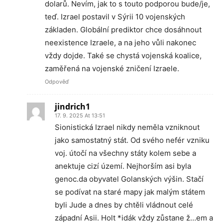
dolarů. Nevím, jak to s touto podporou bude/je,
teď. Izrael postavil v Sýrii 10 vojenských
základen. Globální prediktor chce dosáhnout
neexistence Izraele, a na jeho vůli nakonec
vždy dojde. Také se chystá vojenská koalice,
zaměřená na vojenské zničení Izraele.
Odpověď
jindrich1
17. 9. 2025 At 13:51
Sionistická Izrael nikdy neměla vzniknout
jako samostatný stát. Od svého nefér vzniku
voj. útočí na všechny státy kolem sebe a
anektuje cizí území. Nejhorším asi byla
genoc.da obyvatel Golanských výšin. Stačí
se podívat na staré mapy jak malým státem
byli Jude a dnes by chtěli vládnout celé
západní Asii. Holt *idák vždy zůstane ž…em a