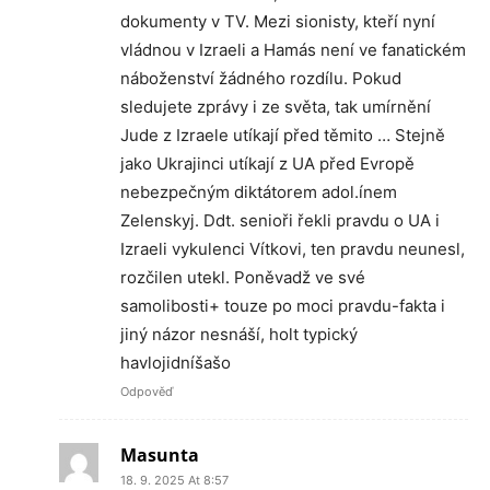
dokumenty v TV. Mezi sionisty, kteří nyní
vládnou v Izraeli a Hamás není ve fanatickém
náboženství žádného rozdílu. Pokud
sledujete zprávy i ze světa, tak umírnění
Jude z Izraele utíkají před těmito … Stejně
jako Ukrajinci utíkají z UA před Evropě
nebezpečným diktátorem adol.ínem
Zelenskyj. Ddt. senioři řekli pravdu o UA i
Izraeli vykulenci Vítkovi, ten pravdu neunesl,
rozčilen utekl. Poněvadž ve své
samolibosti+ touze po moci pravdu-fakta i
jiný názor nesnáší, holt typický
havlojidníšašo
Odpověď
Masunta
18. 9. 2025 At 8:57