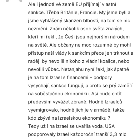
Ale i jednotlivé země EU přijímají vlastní
sankce. Třeba Británie, Francie. My jsme byli a
jsme vyhlášený skanzen blbosti, na tom se nic
nezmění. Znám několik osob světa znalých,
kteří mi řekli, že Češi jsou nejhorším národem
na světě. Ale občany ne moc rozumné by mohl
přístup naší vlády k sankcím přece jen trknout a
raději by nevolili nikoho z vládní koalice, nebo
nevolili vůbec. Netanjahu nyní řekl, jak špatně
je na tom Izrael s financemi – podpory
vysychají, sankce fungují, a proto se prý zaměří
na soběstačnou ekonomiku. Asi bude chtít
především vyvážet zbraně. Hodně Izraelců
vyemigrovalo, hodně jich je v armádě, takže
kdo zbývá na izraelskou ekonomiku ?
Tedy už i na Izrael se uvařila voda. USA
podporovaly Izrael každoroční tranší 3,3 mld