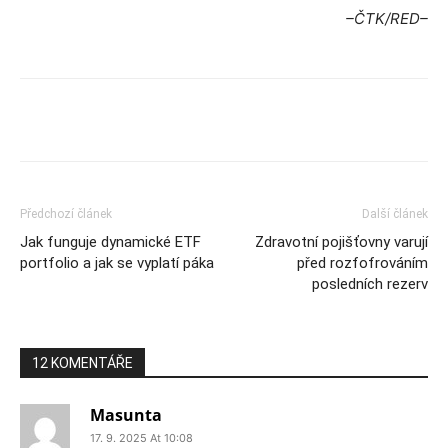
–ČTK/RED–
Předchozí článek
Další článek
Jak funguje dynamické ETF
Zdravotní pojišťovny varují
portfolio a jak se vyplatí páka
před rozfofrováním
posledních rezerv
12 KOMENTÁŘE
Masunta
17. 9. 2025 At 10:08