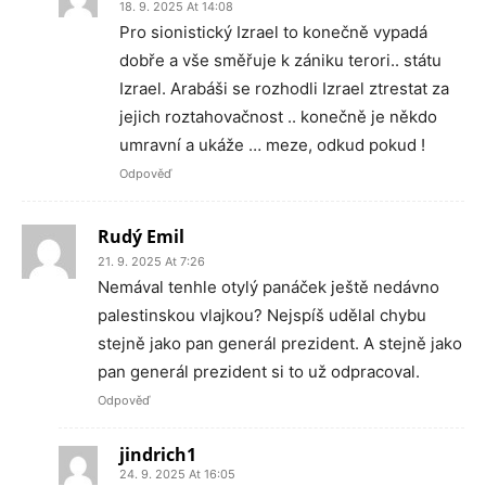
18. 9. 2025 At 14:08
Pro sionistický Izrael to konečně vypadá
dobře a vše směřuje k zániku terori.. státu
Izrael. Arabáši se rozhodli Izrael ztrestat za
jejich roztahovačnost .. konečně je někdo
umravní a ukáže … meze, odkud pokud !
Odpověď
Rudý Emil
21. 9. 2025 At 7:26
Nemával tenhle otylý panáček ještě nedávno
palestinskou vlajkou? Nejspíš udělal chybu
stejně jako pan generál prezident. A stejně jako
pan generál prezident si to už odpracoval.
Odpověď
jindrich1
24. 9. 2025 At 16:05