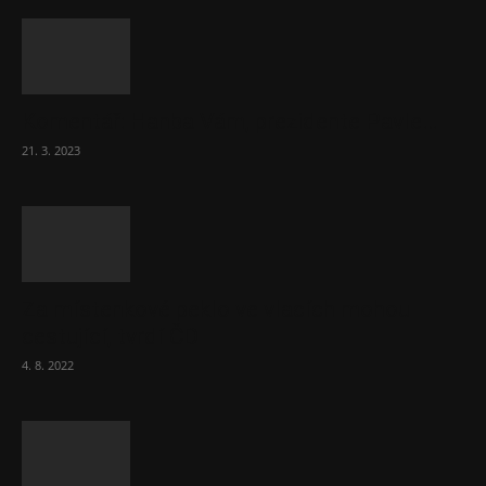
Komentář: Hanba Vám, prezidente Pavle…
21. 3. 2023
Za místenkové peklo ve vlacích mohou
cestující, tvrdí ČD
4. 8. 2022