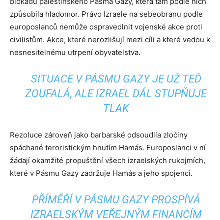
blokádu palestinského Pásma Gazy, která tam podle nich
způsobila hladomor. Právo Izraele na sebeobranu podle
europoslanců nemůže ospravedlnit vojenské akce proti
civilistům. Akce, které nerozlišují mezi cíli a které vedou k
nesnesitelnému utrpení obyvatelstva.
SITUACE V PÁSMU GAZY JE UŽ TEĎ
ZOUFALÁ, ALE IZRAEL DÁL STUPŇUJE
TLAK
Rezoluce zároveň jako barbarské odsoudila zločiny
spáchané teroristickým hnutím Hamás. Europoslanci v ní
žádají okamžité propuštění všech izraelských rukojmích,
které v Pásmu Gazy zadržuje Hamás a jeho spojenci.
PŘÍMĚŘÍ V PÁSMU GAZY PROSPÍVÁ
IZRAELSKÝM VEŘEJNÝM FINANCÍM