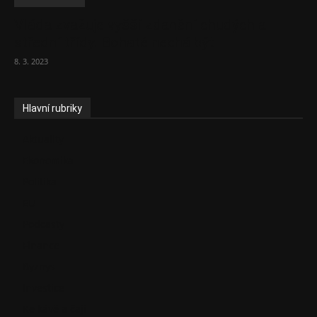
Vláda zvažuje vyšší zdanění chudých a
střední třídy. Bohaté nechá být
8. 3. 2023
Hlavní rubriky
Aktuality
Ekonomika
Politika
EU
Podcasty
Finance
Byznys
Investice
Ke kávě a čaji