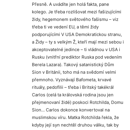
Přesně. A uvádíte jen holá fakta, pane
kolego. Je třeba rozlišovat mezi fašizujícími
židy, hegemonem světového fašismu – viz
třeba ti ve vedení EU, a těmi židy
podporujícími V USA Demokratickou stranu,
a Židy – ty s velkým Ž, kteří mají mezi sebou i
akceptovatelné jedince – ti vládnou v USA i
Rusku (vnitřní prediktor Ruska pod vedením
Berela Lazara). Takový satanistický Dům
Sion v Británii, toho má na svědomí velmi
přemnoho. Vyznávají Bafometa, krvavé
rituály, pedofilii – třeba i Britský takékrál
Carlos (celá ta královská rodina jsou jen
přejmenovaní židé) poskoci Rotchilda, Domu
Sion… Carlos dokonce konvertoval na
muslimskou víru. Matka Rotchilda řekla, že
kdyby její syn nechtěl druhou válku, tak by