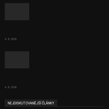
Českému průmyslu se daří. Táhne ho hlavně
výroba aut
6. 8. 2026
Názor: Slevové akce na potraviny se
nevyplatí. Stojí mraky peněz
6. 8. 2026
NEJDISKUTOVANĚJŠÍ ČLÁNKY