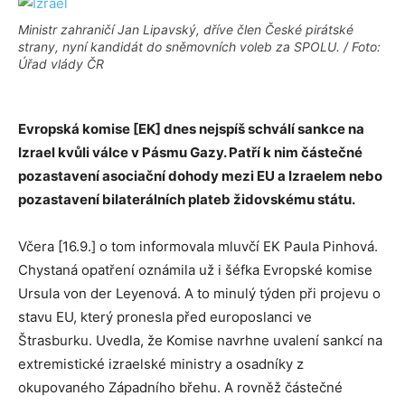
Ministr zahraničí Jan Lipavský, dříve člen České pirátské
strany, nyní kandidát do sněmovních voleb za SPOLU. / Foto:
Úřad vlády ČR
Evropská komise [EK] dnes nejspíš schválí sankce na
Izrael kvůli válce v Pásmu Gazy. Patří k nim částečné
pozastavení asociační dohody mezi EU a Izraelem nebo
pozastavení bilaterálních plateb židovskému státu.
Včera [16.9.] o tom informovala mluvčí EK Paula Pinhová.
Chystaná opatření oznámila už i šéfka Evropské komise
Ursula von der Leyenová. A to minulý týden při projevu o
stavu EU, který pronesla před europoslanci ve
Štrasburku. Uvedla, že Komise navrhne uvalení sankcí na
extremistické izraelské ministry a osadníky z
okupovaného Západního břehu. A rovněž částečné