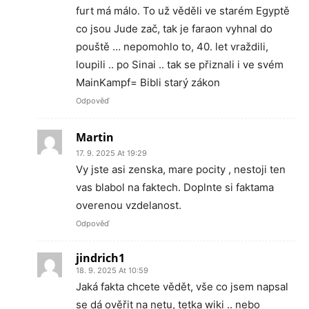
furt má málo. To už věděli ve starém Egyptě
co jsou Jude zač, tak je faraon vyhnal do
pouště … nepomohlo to, 40. let vraždili,
loupili .. po Sinai .. tak se přiznali i ve svém
MainKampf= Bibli starý zákon
Odpověď
Martin
17. 9. 2025 At 19:29
Vy jste asi zenska, mare pocity , nestoji ten
vas blabol na faktech. Doplnte si faktama
overenou vzdelanost.
Odpověď
jindrich1
18. 9. 2025 At 10:59
Jaká fakta chcete vědět, vše co jsem napsal
se dá ověřit na netu, tetka wiki .. nebo