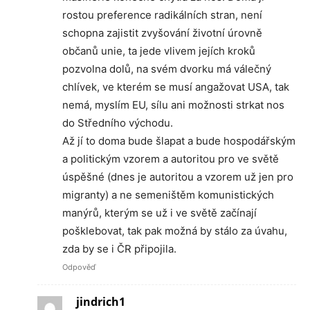
rostou preference radikálních stran, není
schopna zajistit zvyšování životní úrovně
občanů unie, ta jede vlivem jejích kroků
pozvolna dolů, na svém dvorku má válečný
chlívek, ve kterém se musí angažovat USA, tak
nemá, myslím EU, sílu ani možnosti strkat nos
do Středního východu.
Až jí to doma bude šlapat a bude hospodářským
a politickým vzorem a autoritou pro ve světě
úspěšné (dnes je autoritou a vzorem už jen pro
migranty) a ne semeništěm komunistických
manýrů, kterým se už i ve světě začínají
pošklebovat, tak pak možná by stálo za úvahu,
zda by se i ČR připojila.
Odpověď
jindrich1