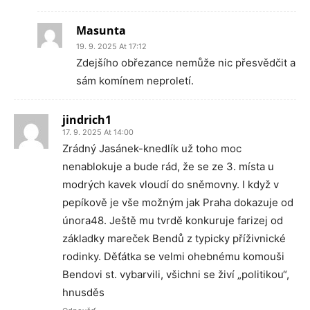
Masunta
19. 9. 2025 At 17:12
Zdejšího obřezance nemůže nic přesvědčit a
sám komínem neproletí.
jindrich1
17. 9. 2025 At 14:00
Zrádný Jasánek-knedlík už toho moc
nenablokuje a bude rád, že se ze 3. místa u
modrých kavek vloudí do sněmovny. I když v
pepíkově je vše možným jak Praha dokazuje od
února48. Ještě mu tvrdě konkuruje farizej od
základky mareček Bendů z typicky příživnické
rodinky. Děťátka se velmi ohebnému komouši
Bendovi st. vybarvili, všichni se živí „politikou“,
hnusděs