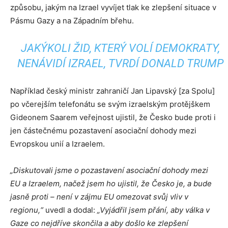
způsobu, jakým na Izrael vyvíjet tlak ke zlepšení situace v
Pásmu Gazy a na Západním břehu.
JAKÝKOLI ŽID, KTERÝ VOLÍ DEMOKRATY,
NENÁVIDÍ IZRAEL, TVRDÍ DONALD TRUMP
Například český ministr zahraničí Jan Lipavský [za Spolu]
po včerejším telefonátu se svým izraelským protějškem
Gideonem Saarem veřejnost ujistil, že Česko bude proti i
jen částečnému pozastavení asociační dohody mezi
Evropskou unií a Izraelem.
„Diskutovali jsme o pozastavení asociační dohody mezi
EU a Izraelem, načež jsem ho ujistil, že Česko je, a bude
jasně proti – není v zájmu EU omezovat svůj vliv v
regionu,“
uvedl a dodal:
„Vyjádřil jsem přání, aby válka v
Gaze co nejdříve skončila a aby došlo ke zlepšení