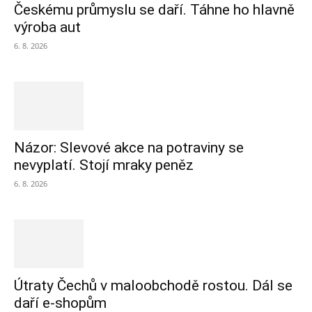
Českému průmyslu se daří. Táhne ho hlavně
výroba aut
6. 8. 2026
Názor: Slevové akce na potraviny se
nevyplatí. Stojí mraky peněz
6. 8. 2026
Útraty Čechů v maloobchodě rostou. Dál se
daří e-shopům