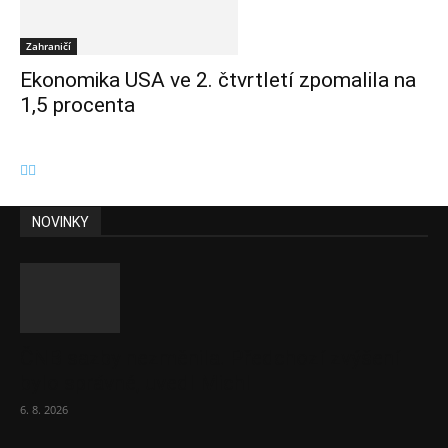
Zahraničí
Ekonomika USA ve 2. čtvrtletí zpomalila na
1,5 procenta
NOVINKY
ČNB sazby nezměnila. Předchozí zvýšení
bylo správné, uvedl Michl
6. 8. 2026