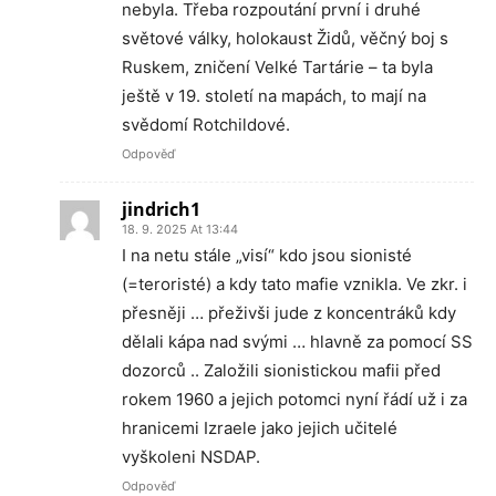
nebyla. Třeba rozpoutání první i druhé
světové války, holokaust Židů, věčný boj s
Ruskem, zničení Velké Tartárie – ta byla
ještě v 19. století na mapách, to mají na
svědomí Rotchildové.
Odpověď
jindrich1
18. 9. 2025 At 13:44
I na netu stále „visí“ kdo jsou sionisté
(=teroristé) a kdy tato mafie vznikla. Ve zkr. i
přesněji … přeživši jude z koncentráků kdy
dělali kápa nad svými … hlavně za pomocí SS
dozorců .. Založili sionistickou mafii před
rokem 1960 a jejich potomci nyní řádí už i za
hranicemi Izraele jako jejich učitelé
vyškoleni NSDAP.
Odpověď