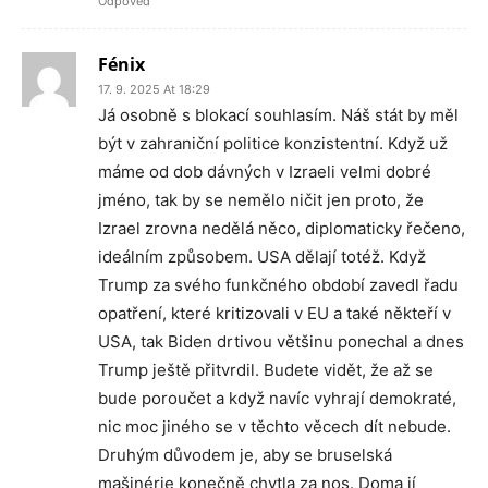
Odpověď
Fénix
17. 9. 2025 At 18:29
Já osobně s blokací souhlasím. Náš stát by měl
být v zahraniční politice konzistentní. Když už
máme od dob dávných v Izraeli velmi dobré
jméno, tak by se nemělo ničit jen proto, že
Izrael zrovna nedělá něco, diplomaticky řečeno,
ideálním způsobem. USA dělají totéž. Když
Trump za svého funkčného období zavedl řadu
opatření, které kritizovali v EU a také někteří v
USA, tak Biden drtivou většinu ponechal a dnes
Trump ještě přitvrdil. Budete vidět, že až se
bude poroučet a když navíc vyhrají demokraté,
nic moc jiného se v těchto věcech dít nebude.
Druhým důvodem je, aby se bruselská
mašinérie konečně chytla za nos. Doma jí