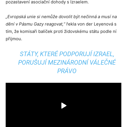
pozastavení asociační dohody s Izraelem.
„Evropská unie si nemůže dovolit být nečinná a musí na
dění v Pásmu Gazy reagovat,“
řekla von der Leyenová s
tím, že komisaři balíček proti židovskému státu podle ní
přijmou.
STÁTY, KTERÉ PODPORUJÍ IZRAEL,
PORUŠUJÍ MEZINÁRODNÍ VÁLEČNÉ
PRÁVO