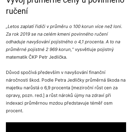
Vývoj průměrné ceny u povinného
ručení
„Letos zaplatí řidiči v průměru o 100 korun více než loni.
Za rok 2019 se na celém kmeni povinného ručení
odhaduje navyšování pojistného o 4,1 procenta. A to na
průměrné pojistné 2 969 korun,“
vysvětluje pojistný
matematik ČKP Petr Jedlička.
Důvod spočívá především v navyšování finanční
náročnosti škod. Podle Petra Jedličky průměrná škoda na
majetku narůstá o 6,9 procenta [meziroční růst cen za
opravy, pozn. red.] a růst nároků újmy na zdraví při
indexaci průměrnou mzdou představuje téměř osm
procent.