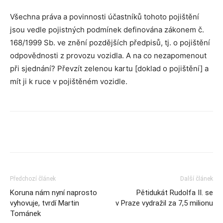
Všechna práva a povinnosti účastníků tohoto pojištění
jsou vedle pojistných podmínek definována zákonem č.
168/1999 Sb. ve znění pozdějších předpisů, tj. o pojištění
odpovědnosti z provozu vozidla. A na co nezapomenout
při sjednání? Převzít zelenou kartu [doklad o pojištění] a
mít ji k ruce v pojištěném vozidle.
Předchozí článek
Další článek
Koruna nám nyní naprosto
Pětidukát Rudolfa II. se
vyhovuje, tvrdí Martin
v Praze vydražil za 7,5 milionu
Tománek