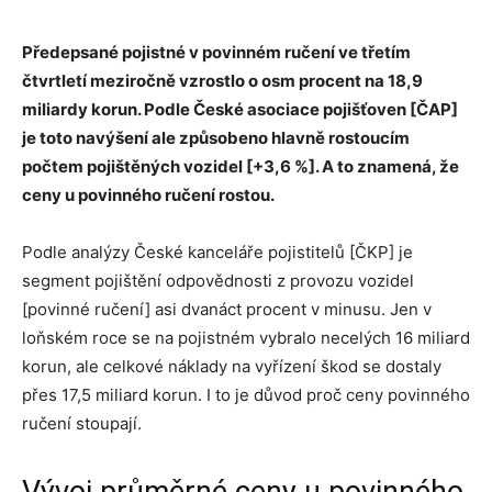
Předepsané pojistné v povinném ručení ve třetím
čtvrtletí meziročně vzrostlo o osm procent na 18,9
miliardy korun. Podle České asociace pojišťoven [ČAP]
je toto navýšení ale způsobeno hlavně rostoucím
počtem pojištěných vozidel [+3,6 %]. A to znamená, že
ceny u povinného ručení rostou.
Podle analýzy České kanceláře pojistitelů [ČKP] je
segment pojištění odpovědnosti z provozu vozidel
[povinné ručení] asi dvanáct procent v minusu. Jen v
loňském roce se na pojistném vybralo necelých 16 miliard
korun, ale celkové náklady na vyřízení škod se dostaly
přes 17,5 miliard korun. I to je důvod proč ceny povinného
ručení stoupají.