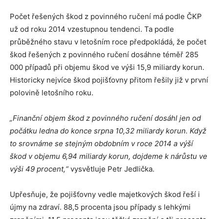
Počet řešených škod z povinného ručení má podle ČKP
už od roku 2014 vzestupnou tendenci. Ta podle
průběžného stavu v letošním roce předpokládá, že počet
škod řešených z povinného ručení dosáhne téměř 285
000 případů při objemu škod ve výši 15,9 miliardy korun.
Historicky nejvíce škod pojišťovny přitom řešily již v první
polovině letošního roku.
„Finanční objem škod z povinného ručení dosáhl jen od
počátku ledna do konce srpna 10,32 miliardy korun. Když
to srovnáme se stejným obdobním v roce 2014 a výší
škod v objemu 6,94 miliardy korun, dojdeme k nárůstu ve
výši 49 procent,“
vysvětluje Petr Jedlička.
Upřesňuje, že pojišťovny vedle majetkových škod řeší i
újmy na zdraví. 88,5 procenta jsou případy s lehkými