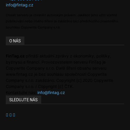
info@fintag.cz
Obsah serveru je chráněn autorským právem. Jakékoli jeho užití včetně
publikování nebo jiného šíření je zakázáno bez předchozího písemného
souhlasu Copywrite Company s.r.o.
O NÁS
FinTag.cz
přináší aktuální zprávy z ekonomiky, politiky,
byznysu a financí. Provozovatelem serveru FinTag je
Copywrite Company s.r.o. Další šíření obsahu serveru
www.fintag.cz je bez souhlasu společnosti Copywrite
Company s.r.o. zakázáno. Copyright [c] 2020 Copywrite
Company s.r.o. / Copyright [c] ČTK.
Kontaktujte nás:
info@fintag.cz
SLEDUJTE NÁS