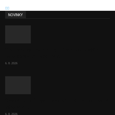
NOVINKY
ČNB sazby nezměnila. Předchozí zvýšení
bylo správné, uvedl Michl
6. 8. 2026
Českému průmyslu se daří. Táhne ho hlavně
výroba aut
6. 8. 2026