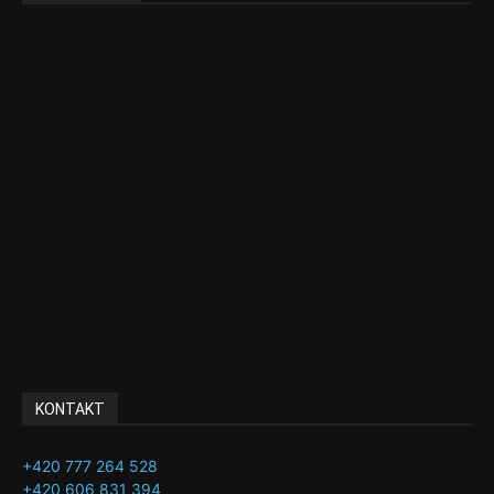
Aktuality
Ekonomika
Politika
EU
Podcasty
Finance
Byznys
Investice
Ke kávě a čaji
Adman´s Choice
KONTAKT
+420 777 264 528
+420 606 831 394