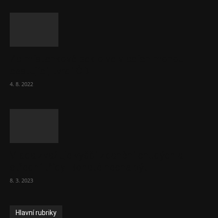
Za místenkové peklo ve vlacích mohou
cestující, tvrdí ČD
4. 8. 2022
Vláda zvažuje vyšší zdanění chudých a
střední třídy. Bohaté nechá být
8. 3. 2023
Hlavní rubriky