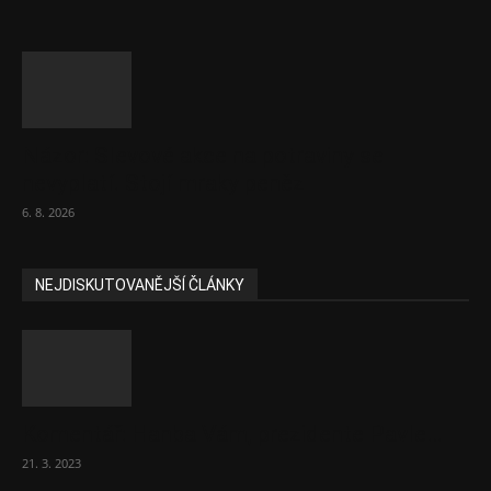
Názor: Slevové akce na potraviny se
nevyplatí. Stojí mraky peněz
6. 8. 2026
NEJDISKUTOVANĚJŠÍ ČLÁNKY
Komentář: Hanba Vám, prezidente Pavle…
21. 3. 2023