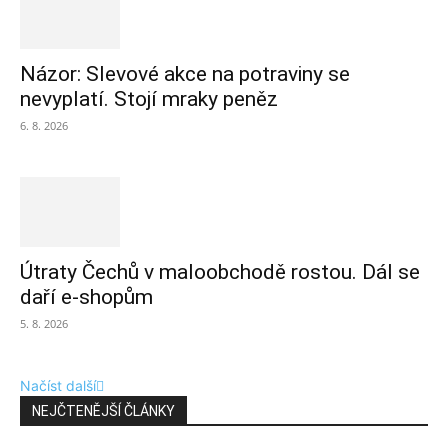
Názor: Slevové akce na potraviny se
nevyplatí. Stojí mraky peněz
6. 8. 2026
Útraty Čechů v maloobchodě rostou. Dál se
daří e-shopům
5. 8. 2026
Načíst další
NEJČTENĚJŠÍ ČLÁNKY