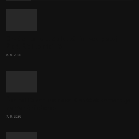
Chvála humoru: Za letošními vedry stojí
Židé. Řídí to Mojžíš!
8. 8. 2026
Ředitel CzechBusiness Klepáček komentuje
zahraniční obchod
7. 8. 2026