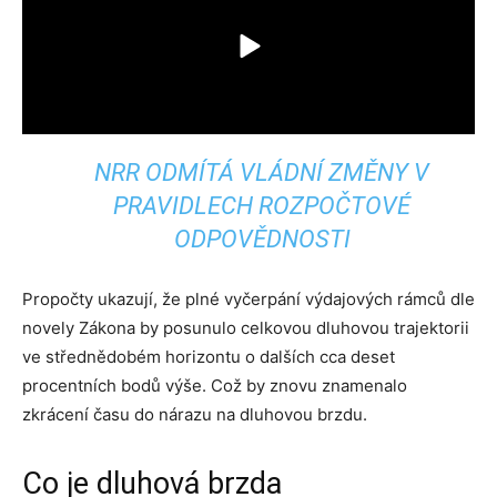
NRR ODMÍTÁ VLÁDNÍ ZMĚNY V
PRAVIDLECH ROZPOČTOVÉ
ODPOVĚDNOSTI
Propočty ukazují, že plné vyčerpání výdajových rámců dle
novely Zákona by posunulo celkovou dluhovou trajektorii
ve střednědobém horizontu o dalších cca deset
procentních bodů výše. Což by znovu znamenalo
zkrácení času do nárazu na dluhovou brzdu.
Co je dluhová brzda