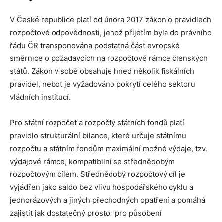
V České republice platí od února 2017 zákon o pravidlech
rozpočtové odpovědnosti, jehož přijetím byla do právního
řádu ČR transponována podstatná část evropské
směrnice o požadavcích na rozpočtové rámce členských
států. Zákon v sobě obsahuje hned několik fiskálních
pravidel, neboť je vyžadováno pokrytí celého sektoru
vládních institucí.
Pro státní rozpočet a rozpočty státních fondů platí
pravidlo strukturální bilance, které určuje státnímu
rozpočtu a státním fondům maximální možné výdaje, tzv.
výdajové rámce, kompatibilní se střednědobým
rozpočtovým cílem. Střednědobý rozpočtový cíl je
vyjádřen jako saldo bez vlivu hospodářského cyklu a
jednorázových a jiných přechodných opatření a pomáhá
zajistit jak dostatečný prostor pro působení