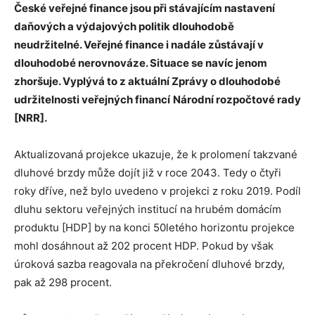
České veřejné finance jsou při stávajícím nastavení
daňových a výdajových politik dlouhodobě
neudržitelné. Veřejné finance i nadále zůstávají v
dlouhodobé nerovnováze. Situace se navíc jenom
zhoršuje. Vyplývá to z aktuální Zprávy o dlouhodobé
udržitelnosti veřejných financí
Národní rozpočtové rady
[NRR].
Aktualizovaná projekce ukazuje, že k prolomení takzvané
dluhové brzdy může dojít již v roce 2043. Tedy o čtyři
roky dříve, než bylo uvedeno v projekci z roku 2019. Podíl
dluhu sektoru veřejných institucí na hrubém domácím
produktu [HDP] by na konci 50letého horizontu projekce
mohl dosáhnout až 202 procent HDP. Pokud by však
úroková sazba reagovala na překročení dluhové brzdy,
pak až 298 procent.