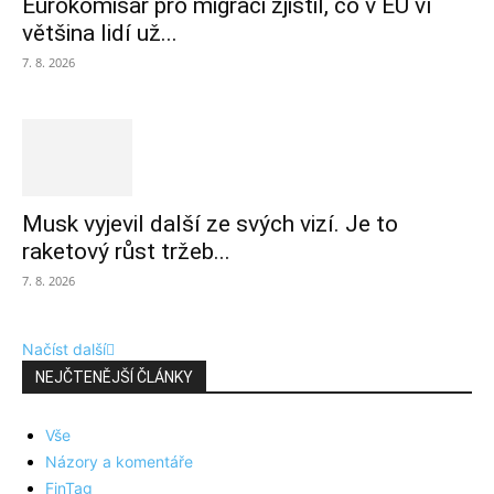
Eurokomisař pro migraci zjistil, co v EU ví
většina lidí už...
7. 8. 2026
Musk vyjevil další ze svých vizí. Je to
raketový růst tržeb...
7. 8. 2026
Načíst další
NEJČTENĚJŠÍ ČLÁNKY
Vše
Názory a komentáře
FinTag