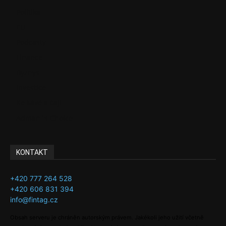
Politika
EU
Podcasty
Finance
Byznys
Investice
Ke kávě a čaji
Adman´s Choice
KONTAKT
+420 777 264 528
+420 606 831 394
info@fintag.cz
Obsah serveru je chráněn autorským právem. Jakékoli jeho užití včetně