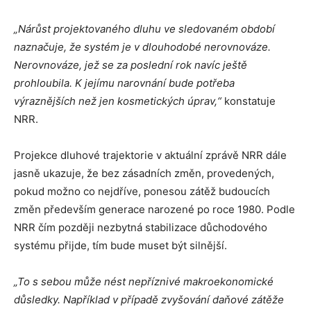
„Nárůst projektovaného dluhu ve sledovaném období
naznačuje, že systém je v dlouhodobé nerovnováze.
Nerovnováze, jež se za poslední rok navíc ještě
prohloubila.
K jejímu narovnání bude potřeba
výraznějších než jen kosmetických úprav,“
konstatuje
NRR.
Projekce dluhové trajektorie v aktuální zprávě NRR dále
jasně ukazuje, že bez zásadních změn, provedených,
pokud možno co nejdříve, ponesou zátěž budoucích
změn především generace narozené po roce 1980. Podle
NRR čím později nezbytná stabilizace důchodového
systému přijde, tím bude muset být silnější.
„To s sebou může nést nepříznivé makroekonomické
důsledky. Například v případě zvyšování daňové zátěže