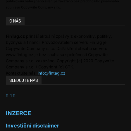
publikování nebo jiného šíření je zakázáno bez předchozího písemného
souhlasu Copywrite Company s.r.o.
O NÁS
FinTag.cz
přináší aktuální zprávy z ekonomiky, politiky,
byznysu a financí. Provozovatelem serveru FinTag je
Copywrite Company s.r.o. Další šíření obsahu serveru
www.fintag.cz je bez souhlasu společnosti Copywrite
Company s.r.o. zakázáno. Copyright [c] 2020 Copywrite
Company s.r.o. / Copyright [c] ČTK.
Kontaktujte nás:
info@fintag.cz
SLEDUJTE NÁS
INZERCE
Investiční disclaimer