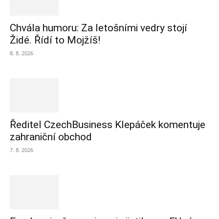
Chvála humoru: Za letošními vedry stojí
Židé. Řídí to Mojžíš!
8. 8. 2026
Ředitel CzechBusiness Klepáček komentuje
zahraniční obchod
7. 8. 2026