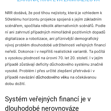
NRR dodává, že pod tíhou nejistoty, která je vzhledem k
50letému horizontu projekce spojená s jejím základním
scénářem, spočítala několik alternativních scénářů. Podle
ní ani zahrnutí případných mimořádně pozitivních dopadů
digitalizace a robotizace, ani příznivější demografický
vývoj problém dlouhodobé udržitelnosti veřejných financí
neřeší. Dokonce i v nepříliš realistické variantě. Ta počítá
s vysokou plodností na úrovni 70. let 20. století. I v jejím
případě zůstávají deficity důchodového systému značně
vysoké. Problém i přes určité zlepšení přetrvává i v
případě navázání
důchodového věku
na očekávanou
dobu dožití.
Systém veřejných financí je v
dlouhodobé nerovnováze