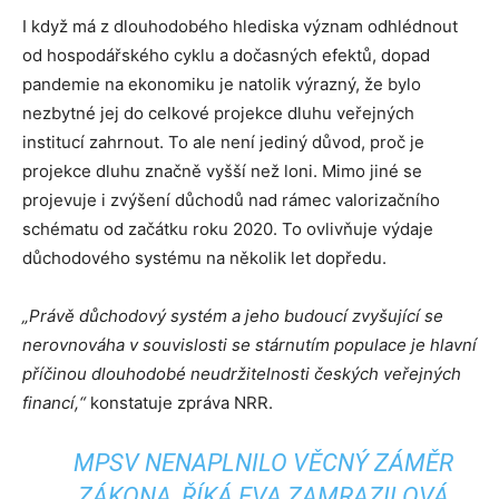
I když má z dlouhodobého hlediska význam odhlédnout
od hospodářského cyklu a dočasných efektů, dopad
pandemie na ekonomiku je natolik výrazný, že bylo
nezbytné jej do celkové projekce dluhu veřejných
institucí zahrnout. To ale není jediný důvod, proč je
projekce dluhu značně vyšší než loni. Mimo jiné se
projevuje i zvýšení důchodů nad rámec valorizačního
schématu od začátku roku 2020. To ovlivňuje výdaje
důchodového systému na několik let dopředu.
„Právě důchodový systém a jeho budoucí zvyšující se
nerovnováha v souvislosti se stárnutím populace je hlavní
příčinou dlouhodobé neudržitelnosti českých veřejných
financí,“
konstatuje zpráva NRR.
MPSV NENAPLNILO VĚCNÝ ZÁMĚR
ZÁKONA, ŘÍKÁ EVA ZAMRAZILOVÁ