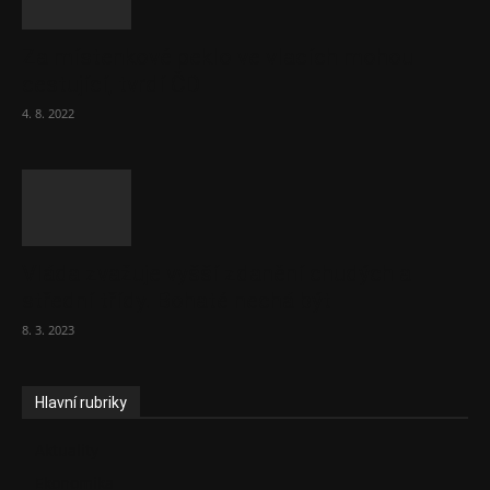
Za místenkové peklo ve vlacích mohou
cestující, tvrdí ČD
4. 8. 2022
Vláda zvažuje vyšší zdanění chudých a
střední třídy. Bohaté nechá být
8. 3. 2023
Hlavní rubriky
Aktuality
Ekonomika