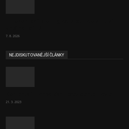
Eurokomisař pro migraci zjistil, co v EU ví
většina lidí už...
7. 8. 2026
NEJDISKUTOVANĚJŠÍ ČLÁNKY
Komentář: Hanba Vám, prezidente Pavle…
21. 3. 2023