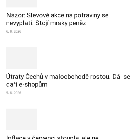
Názor: Slevové akce na potraviny se
nevyplatí. Stojí mraky peněz
6. 8. 2026
Útraty Čechů v maloobchodě rostou. Dál se
daří e-shopům
5. 8. 2026
Inflace v červenci stoupla, ale ne