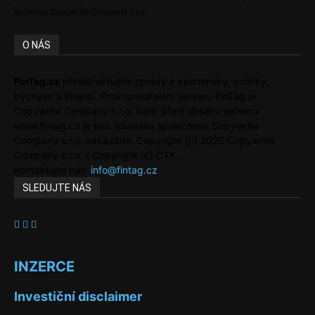
souhlasu Copywrite Company s.r.o.
O NÁS
FinTag.cz
přináší aktuální zprávy z ekonomiky, politiky,
byznysu a financí. Provozovatelem serveru FinTag je
Copywrite Company s.r.o. Další šíření obsahu serveru
www.fintag.cz je bez souhlasu společnosti Copywrite
Company s.r.o. zakázáno. Copyright [c] 2020 Copywrite
Company s.r.o. / Copyright [c] ČTK.
Kontaktujte nás:
info@fintag.cz
SLEDUJTE NÁS
INZERCE
Investiční disclaimer