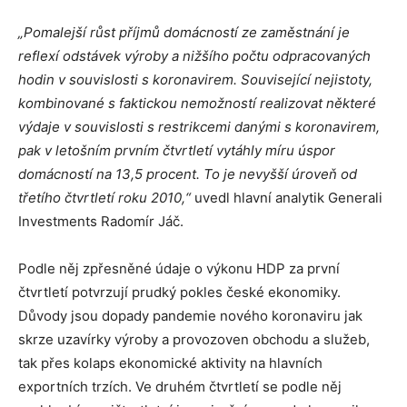
„Pomalejší růst příjmů domácností ze zaměstnání je
reflexí odstávek výroby a nižšího počtu odpracovaných
hodin v souvislosti s koronavirem. Související nejistoty,
kombinované s faktickou nemožností realizovat některé
výdaje v souvislosti s restrikcemi danými s koronavirem,
pak v letošním prvním čtvrtletí vytáhly míru úspor
domácností na 13,5 procent. To je nevyšší úroveň od
třetího čtvrtletí roku 2010,“
uvedl hlavní analytik Generali
Investments Radomír Jáč.
Podle něj zpřesněné údaje o výkonu HDP za první
čtvrtletí potvrzují prudký pokles české ekonomiky.
Důvody jsou dopady pandemie nového koronaviru jak
skrze uzavírky výroby a provozoven obchodu a služeb,
tak přes kolaps ekonomické aktivity na hlavních
exportních trzích. Ve druhém čtvrtletí se podle něj