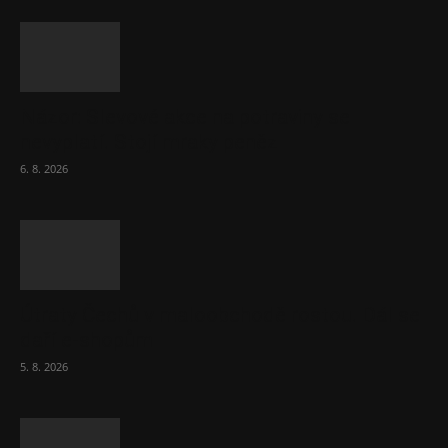
Názor: Slevové akce na potraviny se
nevyplatí. Stojí mraky peněz
6. 8. 2026
Útraty Čechů v maloobchodě rostou. Dál se
daří e-shopům
5. 8. 2026