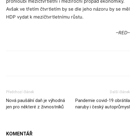
prohloubí mezičtvrtletní i meziroční propad ekonomiky.
Avšak ve třetím čtvrtletím by se dle jeho názoru by se měl
HDP vydat k mezičtvrtletnímu růstu.
–RED–
Předchozí článek
Další článek
Nová paušální daň je výhodná
Pandemie covid-19 obrátila
jen pro některé z živnostníků
naruby i český autoprůmysl
KOMENTÁŘ