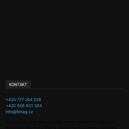
Politika
EU
Podcasty
Finance
Byznys
Investice
Ke kávě a čaji
Adman´s Choice
KONTAKT
+420 777 264 528
+420 606 831 394
info@fintag.cz
Obsah serveru je chráněn autorským právem. Jakékoli jeho užití včetně
publikování nebo jiného šíření je zakázáno bez předchozího písemného