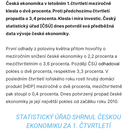
Česká ekonomika v letošním 1. čtvrtletí meziročně
klesla o dvě procenta. Proti předchozímu čtvrtletí
propadla o 3,4 procenta. Klesla i míra investic. Český
statistický úřad [ČSÚ] dnes potvrdil svá předběžná
data vývoje české ekonomiky.
První odhady z poloviny května přitom hovořily o
meziročním snížení české ekonomiky o 2,2 procenta a
mezičtvrtletním o 3,6 procenta. Později ČSÚ
odhadoval
pokles o dvě procenta, respektive 3,3 procenta. V
posledním čtvrtletí loňského roku rostl hrubý domácí
produkt [HDP] meziročně o dvě procenta, mezičtvrtletně
pak stoupl o 0,4 procenta. Dnes potvrzený propad české
ekonomiky je její největší pokles od začátku roku 2010.
STATISTICKÝ ÚŘAD SHRNUL ČESKOU
EKONOMIKU ZA 1. ČTVRTLETÍ