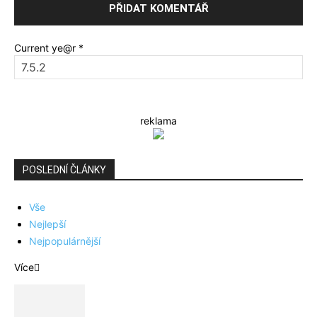
Current ye@r
*
reklama
POSLEDNÍ ČLÁNKY
Vše
Nejlepší
Nejpopulárnější
Více