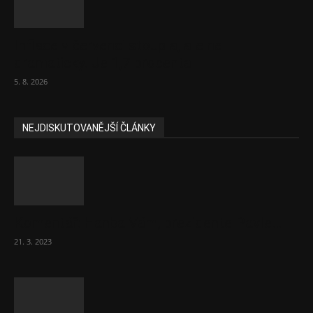
Inflace v červenci stoupla, ale ne
dramaticky. Je 1,7 procenta
5. 8. 2026
NEJDISKUTOVANĚJŠÍ ČLÁNKY
Komentář: Hanba Vám, prezidente Pavle…
21. 3. 2023