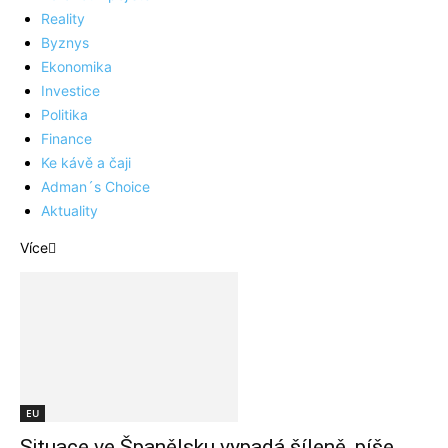
Reality
Byznys
Ekonomika
Investice
Politika
Finance
Ke kávě a čaji
Adman´s Choice
Aktuality
Více
EU
Situace ve Španělsku vypadá šíleně, píše