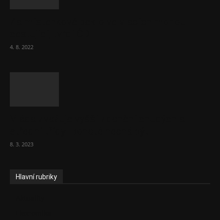
Za místenkové peklo ve vlacích mohou
cestující, tvrdí ČD
4. 8. 2022
Vláda zvažuje vyšší zdanění chudých a
střední třídy. Bohaté nechá být
8. 3. 2023
Hlavní rubriky
Aktuality
Ekonomika