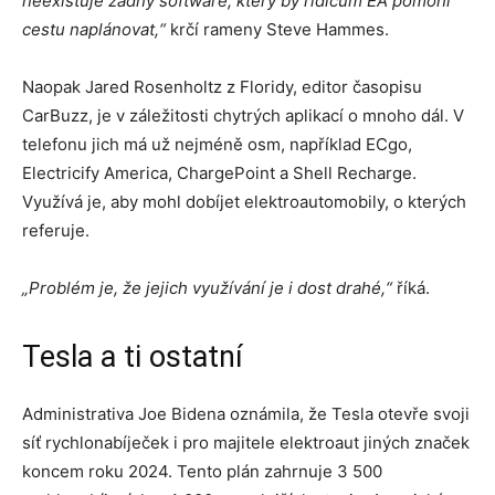
neexistuje žádný software, který by řidičům EA pomohl
cestu naplánovat,“
krčí rameny Steve Hammes.
Naopak Jared Rosenholtz z Floridy, editor časopisu
CarBuzz, je v záležitosti chytrých aplikací o mnoho dál. V
telefonu jich má už nejméně osm, například ECgo,
Electricify America, ChargePoint a Shell Recharge.
Využívá je, aby mohl dobíjet elektroautomobily, o kterých
referuje.
„Problém je, že jejich využívání je i dost drahé,“
říká.
Tesla a ti ostatní
Administrativa Joe Bidena oznámila, že Tesla otevře svoji
síť rychlonabíječek i pro majitele elektroaut jiných značek
koncem roku 2024. Tento plán zahrnuje 3 500