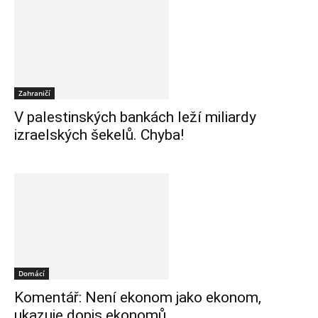
Zahraničí
V palestinských bankách leží miliardy
izraelských šekelů. Chyba!
Domácí
Komentář: Není ekonom jako ekonom,
ukazuje dopis ekonomů