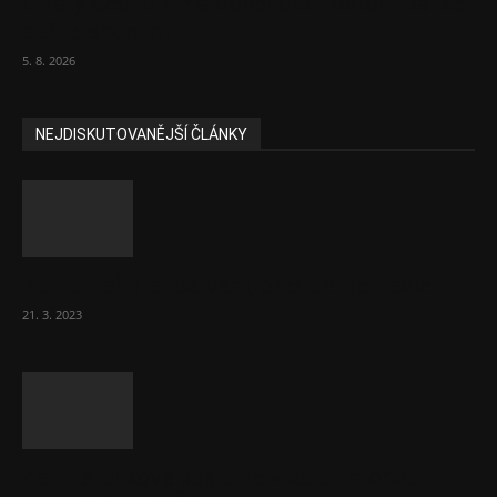
Útraty Čechů v maloobchodě rostou. Dál se
daří e-shopům
5. 8. 2026
NEJDISKUTOVANĚJŠÍ ČLÁNKY
Komentář: Hanba Vám, prezidente Pavle…
21. 3. 2023
Za místenkové peklo ve vlacích mohou