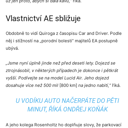
už jen proto, abych si dala kávu,“
říká.
Vlastnictví AE sbližuje
Obdobně to vidí Quiroga z časopisu Car and Driver. Podle
něj i stížností na „porodní bolesti“ majitelů EA postupně
ubývá.
„Jsme nyní úplně jinde než před deseti lety. Dojezd se
ztrojnásobil, v některých případech je dokonce i pětkrát
vyšší. Podívejte se na model Lucid Air. Jeho dojezd
dosahuje více než 500 mil
[800 km]
na jedno nabití,“
říká.
U VODÍKU AUTO NAČERPÁTE DO PĚTI
MINUT, ŘÍKÁ ONDŘEJ KOŇÁK
A jeho kolega Rosenholtz ho doplňuje slovy, že parkovací