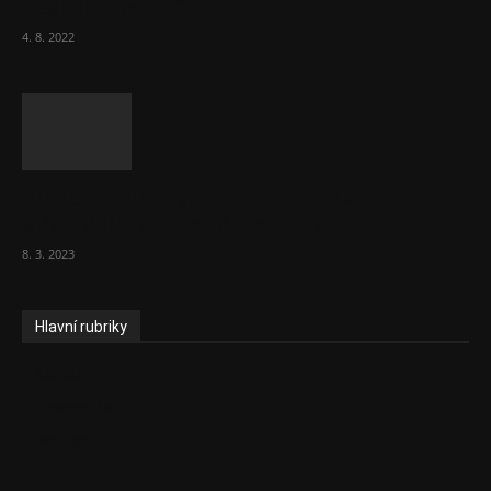
cestující, tvrdí ČD
4. 8. 2022
Vláda zvažuje vyšší zdanění chudých a
střední třídy. Bohaté nechá být
8. 3. 2023
Hlavní rubriky
Aktuality
Ekonomika
Politika
EU