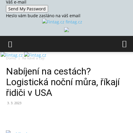
Váš e-mail
Heslo vám bude zasláno na váš email
fintag.cz
Domů
Ke kávě a čaji
Nabíjení na cestách?
Logistická noční můra, říkají
řidiči v USA
3. 3. 2023