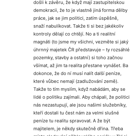
došli k závěru, že když mají zastupitelskou
demokracii, že to je vlastně jiná forma dělby
práce, jak se jim politici, zatím úspěšně,
snaží nabulíkovat. Takže ti si bez jakékoliv
kontroly dělají co chtějí. No a ti realitní
magnáti (to jsme my všichni, vezměte si jaký
úhrnný majetek ČR představuje – ty rozsáhlé
pozemky, stavby a ostatní) si toho začnou
všímat, až jim ta realita přestane vynášet. Ba
dokonce, že do ní musí nalít další peníze,
které vůbec nemají (zadlužování země).
Takže to tím myslím, když nabádám, aby se
lidé o politiku zajímali. Aby chápali, že politici
nás nezastupují, ale jsou našimi služebníky,
kteří dostali tu čest nám za velmi slušné
peníze tu realitu spravovat. A že být
majitelem, je někdy skutečně dřina. Třeba