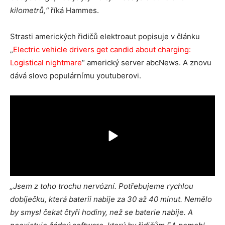
kilometrů,“
říká Hammes.
Strasti amerických řidičů elektroaut popisuje v článku
„
Electric vehicle drivers get candid about charging:
Logistical nightmare
“ americký server abcNews. A znovu
dává slovo populárnímu youtuberovi.
„Jsem z toho trochu nervózní. Potřebujeme rychlou
dobíječku, která baterii nabije za 30 až 40 minut. Nemělo
by smysl čekat čtyři hodiny, než se baterie nabije. A