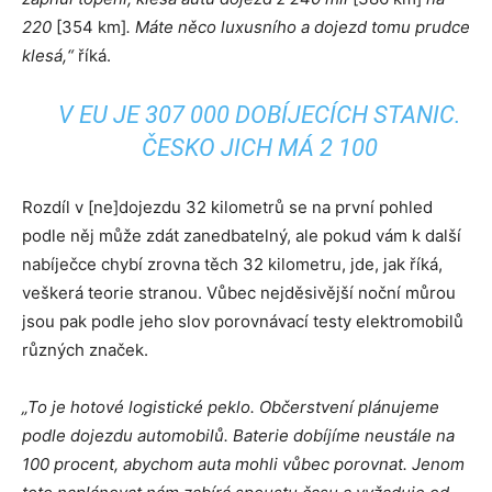
220
[354 km]
.
Máte něco luxusního a dojezd tomu prudce
klesá,“
říká.
V EU JE 307 000 DOBÍJECÍCH STANIC.
ČESKO JICH MÁ 2 100
Rozdíl v [ne]dojezdu 32 kilometrů se na první pohled
podle něj může zdát zanedbatelný, ale pokud vám k další
nabíječce chybí zrovna těch 32 kilometru, jde, jak říká,
veškerá teorie stranou. Vůbec nejděsivější noční můrou
jsou pak podle jeho slov porovnávací testy elektromobilů
různých značek.
„To je hotové logistické peklo. Občerstvení plánujeme
podle dojezdu automobilů. Baterie dobíjíme neustále na
100 procent, abychom auta mohli vůbec porovnat. Jenom