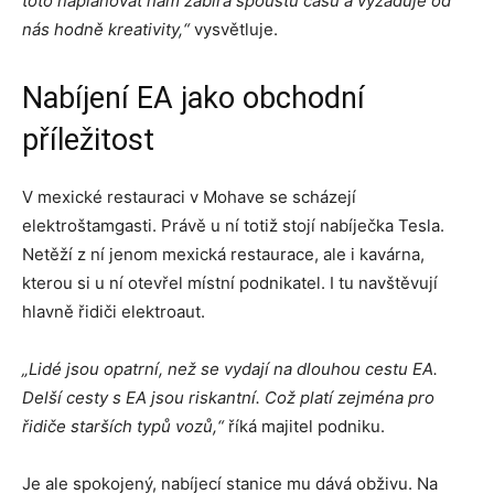
toto naplánovat nám zabírá spoustu času a vyžaduje od
nás hodně kreativity,“
vysvětluje.
Nabíjení EA jako obchodní
příležitost
V mexické restauraci v Mohave se scházejí
elektroštamgasti. Právě u ní totiž stojí nabíječka Tesla.
Netěží z ní jenom mexická restaurace, ale i kavárna,
kterou si u ní otevřel místní podnikatel. I tu navštěvují
hlavně řidiči elektroaut.
„Lidé jsou opatrní, než se vydají na dlouhou cestu EA.
Delší cesty s EA jsou riskantní. Což platí zejména pro
řidiče starších typů vozů,“
říká majitel podniku.
Je ale spokojený, nabíjecí stanice mu dává obživu. Na