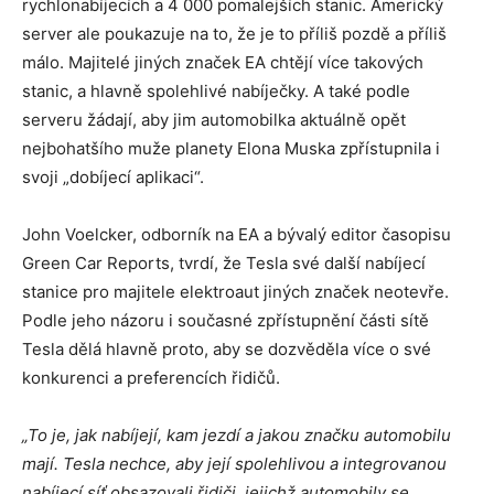
rychlonabíjecích a 4 000 pomalejších stanic. Americký
server ale poukazuje na to, že je to příliš pozdě a příliš
málo. Majitelé jiných značek EA chtějí více takových
stanic, a hlavně spolehlivé nabíječky. A také podle
serveru žádají, aby jim automobilka aktuálně opět
nejbohatšího muže planety Elona Muska zpřístupnila i
svoji „dobíjecí aplikaci“.
John Voelcker, odborník na EA a bývalý editor časopisu
Green Car Reports, tvrdí, že Tesla své další nabíjecí
stanice pro majitele elektroaut jiných značek neotevře.
Podle jeho názoru i současné zpřístupnění části sítě
Tesla dělá hlavně proto, aby se dozvěděla více o své
konkurenci a preferencích řidičů.
„To je, jak nabíjejí, kam jezdí a jakou značku automobilu
mají. Tesla nechce, aby její spolehlivou a integrovanou
nabíjecí síť obsazovali řidiči, jejichž automobily se