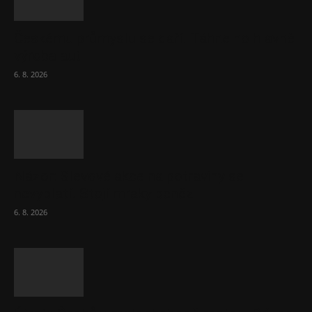
Českému průmyslu se daří. Táhne ho hlavně
výroba aut
6. 8. 2026
Názor: Slevové akce na potraviny se
nevyplatí. Stojí mraky peněz
6. 8. 2026