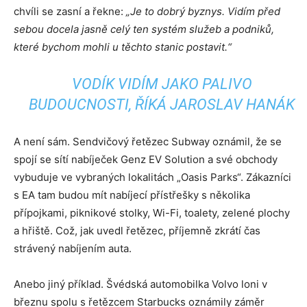
chvíli se zasní a řekne:
„Je to dobrý byznys. Vidím před
sebou docela jasně celý ten systém služeb a podniků,
které bychom mohli u těchto stanic postavit.“
VODÍK VIDÍM JAKO PALIVO
BUDOUCNOSTI, ŘÍKÁ JAROSLAV HANÁK
A není sám. Sendvičový řetězec Subway oznámil, že se
spojí se sítí nabíječek Genz EV Solution a své obchody
vybuduje ve vybraných lokalitách „Oasis Parks“. Zákazníci
s EA tam budou mít nabíjecí přístřešky s několika
přípojkami, piknikové stolky, Wi-Fi, toalety, zelené plochy
a hřiště. Což, jak uvedl řetězec, příjemně zkrátí čas
strávený nabíjením auta.
Anebo jiný příklad. Švédská automobilka Volvo loni v
březnu spolu s řetězcem Starbucks oznámily záměr