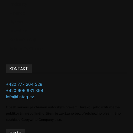
Podcasty
Finance
Byznys
Investice
Ke kávě a čaji
Adman´s Choice
KONTAKT
+420 777 264 528
+420 606 831 394
info@fintag.cz
Obsah serveru je chráněn autorským právem. Jakékoli jeho užití včetně
publikování nebo jiného šíření je zakázáno bez předchozího písemného
souhlasu Copywrite Company s.r.o.