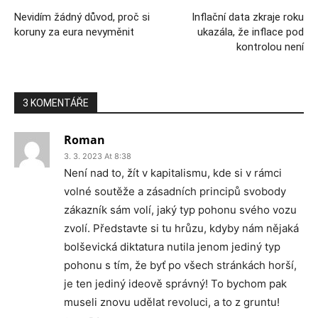
Nevidím žádný důvod, proč si
Inflační data zkraje roku
koruny za eura nevyměnit
ukazála, že inflace pod
kontrolou není
3 KOMENTÁŘE
Roman
3. 3. 2023 At 8:38
Není nad to, žít v kapitalismu, kde si v rámci
volné soutěže a zásadních principů svobody
zákazník sám volí, jaký typ pohonu svého vozu
zvolí. Představte si tu hrůzu, kdyby nám nějaká
bolševická diktatura nutila jenom jediný typ
pohonu s tím, že byť po všech stránkách horší,
je ten jediný ideově správný! To bychom pak
museli znovu udělat revoluci, a to z gruntu!