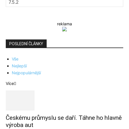
reklama
POSLEDNÍ ČLÁNKY
Vše
Nejlepší
Nejpopulárnější
Více
Českému průmyslu se daří. Táhne ho hlavně
výroba aut