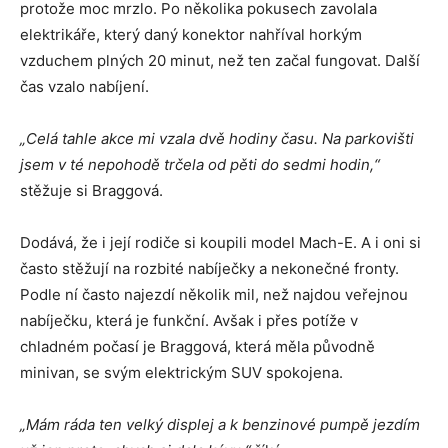
protože moc mrzlo. Po několika pokusech zavolala
elektrikáře, který daný konektor nahříval horkým
vzduchem plných 20 minut, než ten začal fungovat. Další
čas vzalo nabíjení.
„Celá tahle akce mi vzala dvě hodiny času. Na parkovišti
jsem v té nepohodě trčela od pěti do sedmi hodin,“
stěžuje si Braggová.
Dodává, že i její rodiče si koupili model Mach-E. A i oni si
často stěžují na rozbité nabíječky a nekonečné fronty.
Podle ní často najezdí několik mil, než najdou veřejnou
nabíječku, která je funkční. Avšak i přes potíže v
chladném počasí je Braggová, která měla původně
minivan, se svým elektrickým SUV spokojena.
„Mám ráda ten velký displej a k benzinové pumpě jezdím