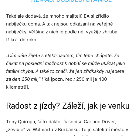
Také ale dodává, že mnoho majitelů EA si zřídilo
nabíječku doma. A tak nejsou odkázáni na veřejné
nabíječky. Většina z nich je podle něj využije zhruba
třikrát do roka.
„Čím déle žijete s elektroautem, tím lépe chápete, že
čekat na poslední možnost k dobití se může ukázat jako
fatální chyba. A také to značí, že jen zřídkakdy najedete
za den 250 mil,“
říká [pozn. red.: 250 mil je 400
kilometrů].
Radost z jízdy? Záleží, jak je venku
Tony Quiroga, šéfredaktor časopisu Car and Driver,
„zevluje“ ve Walmartu v Burbanku. To je satelitní město v