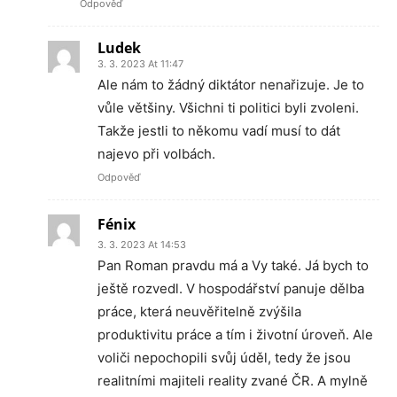
Odpověď
Ludek
3. 3. 2023 At 11:47
Ale nám to žádný diktátor nenařizuje. Je to
vůle většiny. Všichni ti politici byli zvoleni.
Takže jestli to někomu vadí musí to dát
najevo při volbách.
Odpověď
Fénix
3. 3. 2023 At 14:53
Pan Roman pravdu má a Vy také. Já bych to
ještě rozvedl. V hospodářství panuje dělba
práce, která neuvěřitelně zvýšila
produktivitu práce a tím i životní úroveň. Ale
voliči nepochopili svůj úděl, tedy že jsou
realitními majiteli reality zvané ČR. A mylně