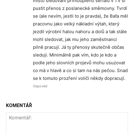
místo sledování přihlouplého seriálu v TV si
pustit přenos z poslanecké směmovny. Tvrdí
se (ale nevím, jestli to je pravda), že Baťa měl
pracovnu jako velký nákladní výtah, který
jezdil výrobní halou nahoru a dolů a tak stále
mohl sledovat, jak mu jeho zaměstnanci
pilně pracují. Já ty přenosy skutečně občas
sleduji. Minimálně pak vím, kdo je kdo a
podle jeho slovních projevů mohu usuzovat
co má v hlavě a co si tam na nás pečou. Snad
se k tomuto prozření voliči někdy dopracují.
Odpověď
KOMENTÁŘ