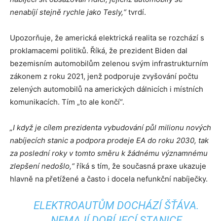
nenabíjí stejně rychle jako Tesly,“
tvrdí.
Upozorňuje, že americká elektrická realita se rozchází s
proklamacemi politiků. Říká, že prezident Biden dal
bezemisním automobilům zelenou svým infrastrukturním
zákonem z roku 2021, jenž podporuje zvyšování počtu
zelených automobilů na amerických dálnicích i místních
komunikacích. Tím „to ale končí“.
„I když je cílem prezidenta vybudování půl milionu nových
nabíjecích stanic a podpora prodeje EA do roku 2030, tak
za poslední roky v tomto směru k žádnému významnému
zlepšení nedošlo,“
říká s tím, že současná praxe ukazuje
hlavně na přetížené a často i docela nefunkční nabíječky.
ELEKTROAUTŮM DOCHÁZÍ ŠŤÁVA.
NEMAJÍ DOBÍJECÍ STANICE