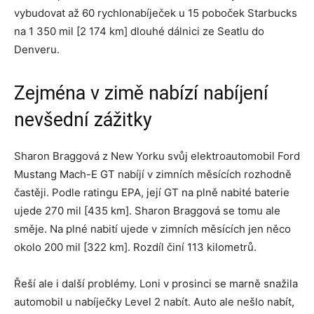
vybudovat až 60 rychlonabíječek u 15 poboček Starbucks
na 1 350 mil [2 174 km] dlouhé dálnici ze Seatlu do
Denveru.
Zejména v zimě nabízí nabíjení
nevšední zážitky
Sharon Braggová z New Yorku svůj elektroautomobil Ford
Mustang Mach-E GT nabíjí v zimních měsících rozhodně
častěji. Podle ratingu EPA, její GT na plně nabité baterie
ujede 270 mil [435 km]. Sharon Braggová se tomu ale
směje. Na plné nabití ujede v zimních měsících jen něco
okolo 200 mil [322 km]. Rozdíl činí 113 kilometrů.
Řeší ale i další problémy. Loni v prosinci se marně snažila
automobil u nabíječky Level 2 nabít. Auto ale nešlo nabít,