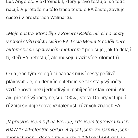
Los Angeles. Elektromobil, který právě testuje, se totiž
nabíjí. A protože na této trase testuje EA často, zevluje
často i v prostorách Walmartu.
„Moje sestra, která žije v Severní Kalifornii, si na cesty
v rámci státu místo svého EA Tesla Model S raději bere
automobil se spalovacím motorem,“
popisuje, jak to dělají
ti, kteří EA netestují, ale musejí urazit více kilometrů.
On a jeho tým kolegů si naopak musí cesty pečlivě
plánovat. Jejich denním chlebem se tak staly výpočty
vzdálenosti mezi jednotlivými nabíjecími stanicemi. Ale
ani přesné výpočty nejsou 100% jistota. Do hry vstupují i
různící se dojezdové vzdálenosti různých značek EA.
„V prosinci jsem byl na Floridě, kde jsem testoval luxusní
BMW 17 all-electric sedan. A zjistil jsem, že jakmile jsem
zapnul topení, klesá autu dojezd z 240 mil
[386 km]
na