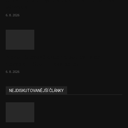
Českému průmyslu se daří. Táhne ho hlavně
výroba aut
6. 8. 2026
Názor: Slevové akce na potraviny se
nevyplatí. Stojí mraky peněz
6. 8. 2026
NEJDISKUTOVANĚJŠÍ ČLÁNKY