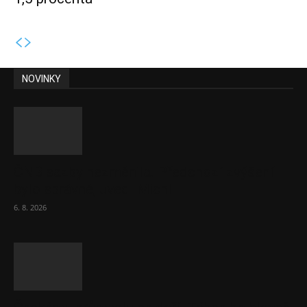
NOVINKY
ČNB sazby nezměnila. Předchozí zvýšení
bylo správné, uvedl Michl
6. 8. 2026