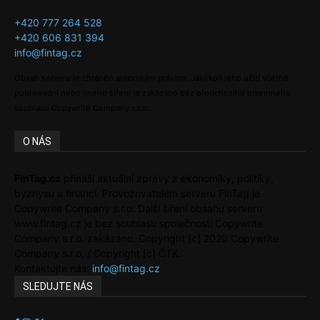
+420 777 264 528
+420 606 831 394
info@fintag.cz
Obsah serveru je chráněn autorským právem. Jakékoli jeho užití včetně
publikování nebo jiného šíření je zakázáno bez předchozího písemného
souhlasu Copywrite Company s.r.o.
O NÁS
FinTag.cz
přináší aktuální zprávy z ekonomiky, politiky,
byznysu a financí. Provozovatelem serveru FinTag je
Copywrite Company s.r.o. Další šíření obsahu serveru
www.fintag.cz je bez souhlasu společnosti Copywrite
Company s.r.o. zakázáno. Copyright [c] 2020 Copywrite
Company s.r.o. / Copyright [c] ČTK.
Kontaktujte nás:
info@fintag.cz
SLEDUJTE NÁS