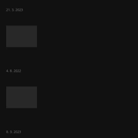
Komentář: Hanba Vám, prezidente Pavle…
21. 3. 2023
Za místenkové peklo ve vlacích mohou
cestující, tvrdí ČD
4. 8. 2022
Vláda zvažuje vyšší zdanění chudých a
střední třídy. Bohaté nechá být
8. 3. 2023