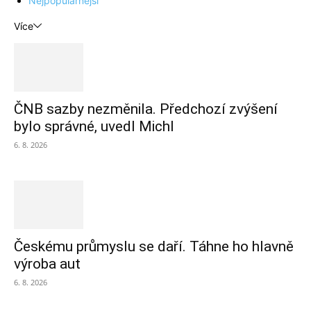
Nejpopulárnější
Více
ČNB sazby nezměnila. Předchozí zvýšení
bylo správné, uvedl Michl
6. 8. 2026
Českému průmyslu se daří. Táhne ho hlavně
výroba aut
6. 8. 2026