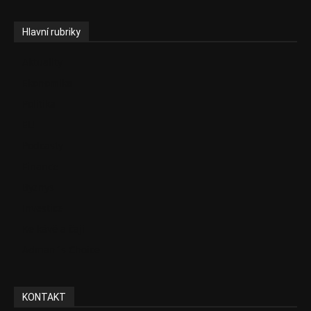
Hlavní rubriky
Aktuality
Ekonomika
Politika
EU
Podcasty
Finance
Byznys
Investice
Ke kávě a čaji
Adman´s Choice
KONTAKT